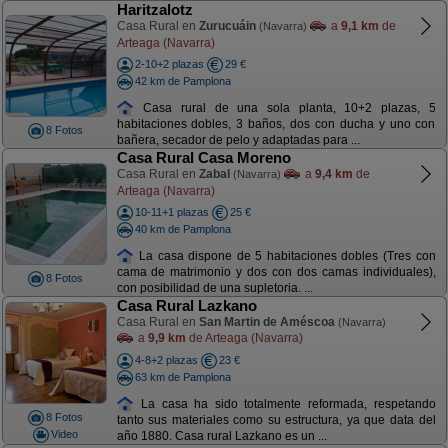
Haritzalotz
Casa Rural en
Zurucuáin
a
9,1 km
de
(Navarra)
Arteaga (Navarra)
2-10+2 plazas
29 €
42 km de Pamplona
Casa rural de una sola planta, 10+2 plazas, 5
habitaciones dobles, 3 baños, dos con ducha y uno con
8 Fotos
bañera, secador de pelo y adaptadas para ...
Casa Rural Casa Moreno
Casa Rural en
Zabal
a
9,4 km
de
(Navarra)
Arteaga (Navarra)
10-11+1 plazas
25 €
40 km de Pamplona
La casa dispone de 5 habitaciones dobles (Tres con
cama de matrimonio y dos con dos camas individuales),
8 Fotos
con posibilidad de una supletoria. ...
Casa Rural Lazkano
Casa Rural en
San Martin de Améscoa
(Navarra)
a
9,9 km
de Arteaga (Navarra)
4-8+2 plazas
23 €
63 km de Pamplona
La casa ha sido totalmente reformada, respetando
8 Fotos
tanto sus materiales como su estructura, ya que data del
Video
año 1880. Casa rural Lazkano es un ...