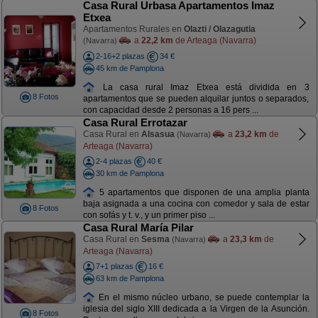
Casa Rural Urbasa Apartamentos Imaz
Etxea
Apartamentos Rurales en
Olazti / Olazagutia
a
22,2 km
de Arteaga (Navarra)
(Navarra)
2-16+2 plazas
34 €
45 km de Pamplona
La casa rural Imaz Etxea está dividida en 3
8 Fotos
apartamentos que se pueden alquilar juntos o separados,
con capacidad desde 2 personas a 16 pers ...
Casa Rural Errotazar
Casa Rural en
Alsasua
a
23,2 km
de
(Navarra)
Arteaga (Navarra)
2-4 plazas
40 €
30 km de Pamplona
5 apartamentos que disponen de una amplia planta
baja asignada a una cocina con comedor y sala de estar
8 Fotos
con sofás y t. v., y un primer piso ...
Casa Rural María Pilar
Casa Rural en
Sesma
a
23,3 km
de
(Navarra)
Arteaga (Navarra)
7+1 plazas
16 €
63 km de Pamplona
En el mismo núcleo urbano, se puede contemplar la
iglesia del siglo XIII dedicada a la Virgen de la Asunción.
8 Fotos