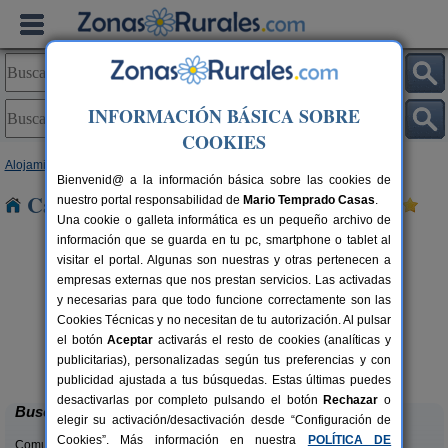
INFORMACIÓN BÁSICA SOBRE
COOKIES
Alojamientos
>
Navarra
> Arteaga
Bienvenid@ a la información básica sobre las cookies de
Casas Rurales cerca de Arteaga
nuestro portal responsabilidad de
Mario Temprado Casas
.
Una cookie o galleta informática es un pequeño archivo de
información que se guarda en tu pc, smartphone o tablet al
visitar el portal. Algunas son nuestras y otras pertenecen a
empresas externas que nos prestan servicios. Las activadas
y necesarias para que todo funcione correctamente son las
Cookies Técnicas y no necesitan de tu autorización. Al pulsar
el botón
Aceptar
activarás el resto de cookies (analíticas y
Casa Rural Haitzetxea
rs.
15 pers.
publicitarias), personalizadas según tus preferencias y con
 €
30 €
Azpilkueta (Navarra)
desde
publicidad ajustada a tus búsquedas. Estas últimas puedes
desactivarlas por completo pulsando el botón
Rechazar
o
Buscar
elegir su activación/desactivación desde “Configuración de
Cookies”. Más información en nuestra
POLÍTICA DE
Comunidades: