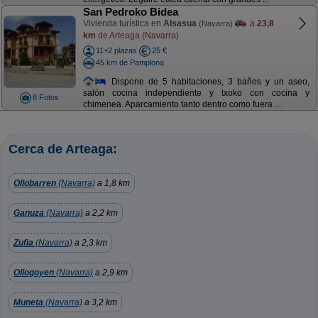
San Pedroko Bidea
Vivienda turística en
Alsasua
a
23,8
(Navarra)
km
de Arteaga (Navarra)
11+2 plazas
25 €
45 km de Pamplona
Dispone de 5 habitaciones, 3 baños y un aseo,
salón cocina independiente y txoko con cocina y
8 Fotos
chimenea. Aparcamiento tanto dentro como fuera ...
Cerca de Arteaga:
Ollobarren
(Navarra)
a 1,8 km
Ganuza
(Navarra)
a 2,2 km
Zufia
(Navarra)
a 2,3 km
Ollogoyen
(Navarra)
a 2,9 km
Muneta
(Navarra)
a 3,2 km