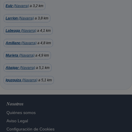
Eulz
(Navarra)
a 3,2 km
Larrion
(Navarra)
a 3,8 km
Labeaga
(Navarra)
a 4,1 km
Amillano
(Navarra)
a 4,8 km
Murieta
(Navarra)
a 4,9 km
Abaigar
(Navarra)
a 5,1 km
Iguzquiza
(Navarra)
a 5,1 km
Nosotros
Quiénes somos
Aviso Legal
Configuración de Cookies