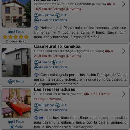
Apartamentos Rurales en
Garísoain
a
(Navarra)
16,5 km
de Arteaga (Navarra)
8+2 plazas
15 €
35 km de Pamplona
Nekasenea II. Planta baja: cocina-comedor-salón con
8 Fotos
chimenea Tv Y dvd, sofa cama y baño. Jardín com
mobiliario y barbacoa. Juegos para niños ...
(1 comentario)
Casa Rural Txikenekoa
Casa Rural en
Lizarraga-Ergoiena
a
(Navarra)
21,8 km
de Arteaga (Navarra)
4 plazas
19 €
43 km de Pamplona
Casa catalogada por la institución Principe de Viana
por su interés arquitectónico e histórico como de categoría
8 Fotos
2. Disponemos en primera pl ...
Las Tres Herraduras
Casa Rural en
Artazu
a
22,1 km
de
(Navarra)
Arteaga (Navarra)
6+3 plazas
20 €
28 km de Pamplona
Las tres herraduras tiene todo lo que necesitas
8 Fotos
para pasar una estancia única con tu pareja, amigos o
Video
familia, los precios se ajustan depend ...