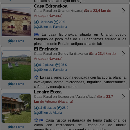
Destaca su altar mayor del sig ...
Casa Edronekoa
Casa Rural en
Unanu
a
23,4 km
de
(Navarra)
Arteaga (Navarra)
10 plazas
29 €
38 km de Pamplona
La casa Edronekoa situada en Unanu, pueblo
tranquilo de poco más de 100 habitantes situado a los
8 Fotos
pies del monte Beriain, antigua casa de lab ...
El Encinedo
Casa Rural en
Genevilla
a
23,4 km
de
(Navarra)
Arteaga (Navarra)
6+2 plazas
25 €
80 km de Pamplona
La casa tiene: cocina equipada con lavadora, plancha,
lavavajillas, horno microondas, frigorífico, vitroceramica,
8 Fotos
cafetera y menaje completo ...
Legaire Etxea
Casa Rural en
Ibarguren / Araia
a
23,7
(Álava)
km
de Arteaga (Navarra)
11+5 plazas
28 €
25 km de Vitoria
Casa rústica restaurada de forma tradicional de
Álava con certificados de Ecoetiqueta de ahorro
8 Fotos
energético. Legaire etxea cuenta con grandes ...