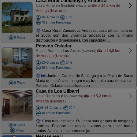
Casa Rural Zumadoya y Andueza
Casa Rural en
Gastiáin
a
14,5 km
de
(Navarra)
Arteaga (Navarra)
16+4 plazas
16 €
70 km de Pamplona
Casa Rural Zumadoya-Andueza, casa rehabilitada en
el 2006, son dos viviendas adosadas con la misma
8 Fotos
distribución y dimensiones, con capacidad ...
Pensión Ostadar
Hostal Rural en
Los Arcos
a
14,8 km
(Navarra)
de Arteaga (Navarra)
12+3 plazas
24 €
28 km de Pamplona
Junto al Camino de Santiago y a la Plaza de Santa
María de Los Arcos un lugar muy tranquilo para descansar.
8 Fotos
Pensión Ostadar está situada en ...
Casa de Los Ulibarri
Casa Rural en
Allo
a
15,2 km
de
(Navarra)
Arteaga (Navarra)
6-14+2 plazas
22 €
40 km de Pamplona
Casa rural del siglo XVI ideal para grupos de amigos y
8 Fotos
familias. Dispone de amplias zonas para estar todos
Video
juntos. A destacar su hermoso jar ...
Nekasenea II