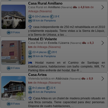
Casa Rural Amillano
Casa Rural en
Amillano
a
4,8 km
de
(Navarra)
Arteaga (Navarra)
6-10+2 plazas
19 €
58 km de Pamplona
casa independiente de 250 m2 rehabilitada en el 2010
y totalmente equipada. Tiene vistas a la Sierra de Lóquiz,
8 Fotos
a la Sierra de Urbasa, a las ...
Hostal El Volante
Casa Rural en
Estella / Lizarra
a
8,3
(Navarra)
km
de Arteaga (Navarra)
22+4 plazas
28 €
38 km de Pamplona
Hostal nuevo en el Camino de Santiago en
Estella/Lizarra, habitaciones con baño completo, Wifi, TV.
8 Fotos
Parking libre enfrente del hostal, Bar-R ...
Casa Artea
Vivienda turística en
Abárzuza
a
8,9
(Navarra)
km
de Arteaga (Navarra)
8+2 plazas
22 €
45 km de Pamplona
Casa Artea es un chalet de madera privado situado en
una finca cerrada. Tiene capacidad para diez personas.
8 Fotos
Dispone de cuatro habitaciones, ...