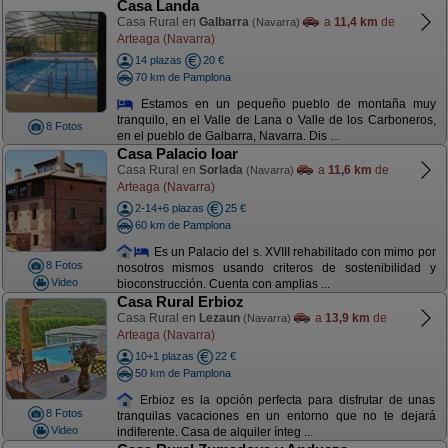
Casa Landa
Casa Rural en
Galbarra
a
11,4 km
de
(Navarra)
Arteaga (Navarra)
14 plazas
20 €
70 km de Pamplona
Estamos en un pequeño pueblo de montaña muy
tranquilo, en el Valle de Lana o Valle de los Carboneros,
8 Fotos
en el pueblo de Galbarra, Navarra. Dis ...
Casa Palacio Ioar
Casa Rural en
Sorlada
a
11,6 km
de
(Navarra)
Arteaga (Navarra)
2-14+6 plazas
25 €
60 km de Pamplona
Es un Palacio del s. XVIII rehabilitado con mimo por
8 Fotos
nosotros mismos usando criteros de sostenibilidad y
Video
bioconstrucción. Cuenta con amplias ...
Casa Rural Erbioz
Casa Rural en
Lezaun
a
13,9 km
de
(Navarra)
Arteaga (Navarra)
10+1 plazas
22 €
50 km de Pamplona
Erbioz es la opción perfecta para disfrutar de unas
8 Fotos
tranquilas vacaciones en un entorno que no te dejará
Video
indiferente. Casa de alquiler ínteg ...