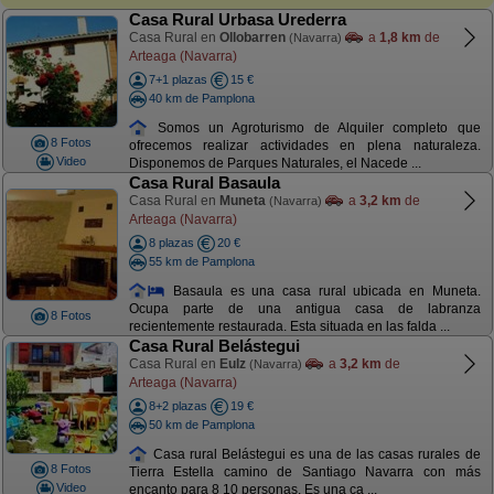
Casa Rural Urbasa Urederra
Casa Rural en
Ollobarren
a
1,8 km
de
(Navarra)
Arteaga (Navarra)
7+1 plazas
15 €
40 km de Pamplona
Somos un Agroturismo de Alquiler completo que
8 Fotos
ofrecemos realizar actividades en plena naturaleza.
Video
Disponemos de Parques Naturales, el Nacede ...
Casa Rural Basaula
Casa Rural en
Muneta
a
3,2 km
de
(Navarra)
Arteaga (Navarra)
8 plazas
20 €
55 km de Pamplona
Basaula es una casa rural ubicada en Muneta.
Ocupa parte de una antigua casa de labranza
8 Fotos
recientemente restaurada. Esta situada en las falda ...
Casa Rural Belástegui
Casa Rural en
Eulz
a
3,2 km
de
(Navarra)
Arteaga (Navarra)
8+2 plazas
19 €
50 km de Pamplona
Casa rural Belástegui es una de las casas rurales de
8 Fotos
Tierra Estella camino de Santiago Navarra con más
Video
encanto para 8 10 personas. Es una ca ...