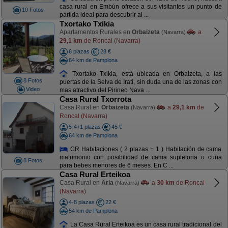
casa rural en Embún ofrece a sus visitantes un punto de
10 Fotos
partida ideal para descubrir al ...
Txortako Txikia
Apartamentos Rurales en
Orbaizeta
a
(Navarra)
29,1 km
de Roncal (Navarra)
6 plazas
28 €
64 km de Pamplona
Txortako Txikia, está ubicada en Orbaizeta, a las
8 Fotos
puertas de la Selva de Irati, sin duda una de las zonas con
Video
mas atractivo del Pirineo Nava ...
Casa Rural Txorrota
Casa Rural en
Orbaizeta
a
29,1 km
de
(Navarra)
Roncal (Navarra)
5-4+1 plazas
45 €
64 km de Pamplona
CR Habitaciones ( 2 plazas + 1 ) Habitación de cama
matrimonio con posibilidad de cama supletoria o cuna
8 Fotos
para bebes menores de 6 meses. En C ...
Casa Rural Erteikoa
Casa Rural en
Aria
a
30 km
de Roncal
(Navarra)
(Navarra)
4-8 plazas
22 €
54 km de Pamplona
La Casa Rural Erteikoa es un casa rural tradicional del