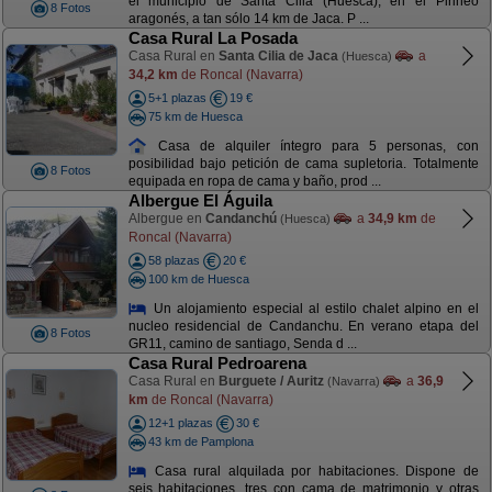
el municipio de Santa Cilia (Huesca), en el Pirineo
8 Fotos
aragonés, a tan sólo 14 km de Jaca. P ...
Casa Rural La Posada
Casa Rural en
Santa Cilia de Jaca
a
(Huesca)
34,2 km
de Roncal (Navarra)
5+1 plazas
19 €
75 km de Huesca
Casa de alquiler íntegro para 5 personas, con
posibilidad bajo petición de cama supletoria. Totalmente
8 Fotos
equipada en ropa de cama y baño, prod ...
Albergue El Águila
Albergue en
Candanchú
a
34,9 km
de
(Huesca)
Roncal (Navarra)
58 plazas
20 €
100 km de Huesca
Un alojamiento especial al estilo chalet alpino en el
nucleo residencial de Candanchu. En verano etapa del
8 Fotos
GR11, camino de santiago, Senda d ...
Casa Rural Pedroarena
Casa Rural en
Burguete / Auritz
a
36,9
(Navarra)
km
de Roncal (Navarra)
12+1 plazas
30 €
43 km de Pamplona
Casa rural alquilada por habitaciones. Dispone de
seis habitaciones, tres con cama de matrimonio y otras