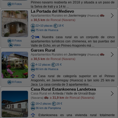
Pirineo navarro reabierta en 2018 y situada a un paso de
8 Fotos
la Selva de Irati y a 14 ki ...
La Portada del Medievo
Apartamentos Rurales en
Javierregay
(Huesca)
a
30,5 km
de Roncal (Navarra)
22+10 plazas
18 €
75 km de Huesca
Nuestra casa rural es un conjunto de cinco
8 Fotos
apartamentos turísticos con chimenea, en las puertas del
Video
Valle de Echo, en un Pirineo Aragonés má ...
Garces Rural
Apartamentos Rurales en
Javierregay
(Huesca)
a
30,5 km
de Roncal (Navarra)
4-12 plazas
25 €
80 km de Huesca
Casa rural de categoría superior en el Pirineo
Aragonés, en Javierregay (Huesca) a tan solo 25 km de
8 Fotos
Jaca. La casa consta de 3 apartamentos ...
Casa Rural Estankoenea Landetxea
Casa Rural en
Artieda / Valle de Urraúl Bajo
a
31,9 km
de Roncal (Navarra)
(Navarra)
16+2 plazas
28 €
36 km de Pamplona
Estankoenea es una vivienda rural totalmente