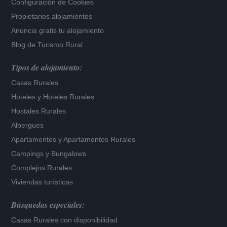
Configuración de Cookies
Propietarios alojamientos
Anuncia gratis tu alojamiento
Blog de Turismo Rural
Tipos de alojamiento:
Casas Rurales
Hoteles
y
Hoteles Rurales
Hostales Rurales
Albergues
Apartamentos
y
Apartamentos Rurales
Campings y Bungalows
Complejos Rurales
Viviendas turísticas
Búsquedas especiales:
Casas Rurales con disponibilidad