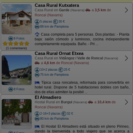
Casa Rural Kutxatera
Casa Rural en
Garde
a
3,5 km
de
(Navarra)
Roncal (Navarra)
5 plazas
30 €
88 km de Pamplona
Casa completa para 5 personas. Dos plantas: - Planta
8 Fotos
baja: salón cómodo y luminoso, cocina independiente
completamente equipada. Baño. - Pri ...
(1 comentario)
Casa Rural Ornat Etxea
Casa Rural en
Vidángoz / Valle de Roncal
(Navarra)
a
4,6 km
de Roncal (Navarra)
10+2 plazas
25 €
75 km de Pamplona
Típica casa roncalesa, reformada para convertirla en
hotel rural. Dispone de 5 habitaciones dobles con baño,
8 Fotos
dos de ellas admiten la posibil ...
El Almadiero
Hostal Rural en
Burgui
a
10,4 km
de
(Navarra)
Roncal (Navarra)
2-16+3 plazas
32 €
80 km de Pamplona
El Hostal El Almadiero está situado en pleno Pirineo,
dando la bienvenida a todo viajero que se acerca a