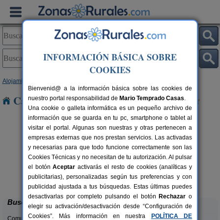
INFORMACIÓN BÁSICA SOBRE
COOKIES
Alojamientos
>
Navarra
> Roncal
Bienvenid@ a la información básica sobre las cookies de
Casas Rurales cerca de Roncal
nuestro portal responsabilidad de
Mario Temprado Casas
.
Una cookie o galleta informática es un pequeño archivo de
información que se guarda en tu pc, smartphone o tablet al
visitar el portal. Algunas son nuestras y otras pertenecen a
empresas externas que nos prestan servicios. Las activadas
y necesarias para que todo funcione correctamente son las
Cookies Técnicas y no necesitan de tu autorización. Al pulsar
el botón
Aceptar
activarás el resto de cookies (analíticas y
Camping Bardenas
rs.
200+10 pers.
publicitarias), personalizadas según tus preferencias y con
 €
20 €
Villafranca (Navarra)
desde
publicidad ajustada a tus búsquedas. Estas últimas puedes
desactivarlas por completo pulsando el botón
Rechazar
o
Buscar
elegir su activación/desactivación desde “Configuración de
Cookies”. Más información en nuestra
POLÍTICA DE
Comunidades: