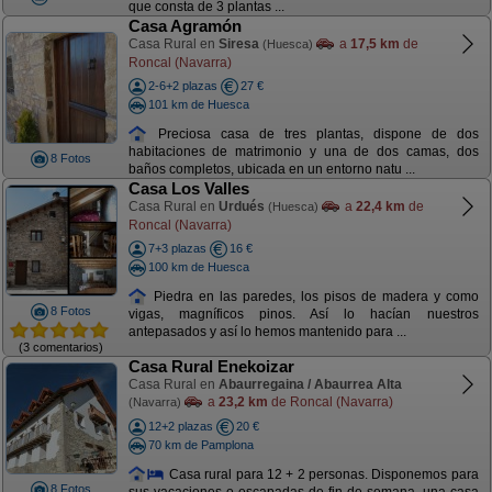
que consta de 3 plantas ...
Casa Agramón
Casa Rural en
Siresa
a
17,5 km
de
(Huesca)
Roncal (Navarra)
2-6+2 plazas
27 €
101 km de Huesca
Preciosa casa de tres plantas, dispone de dos
habitaciones de matrimonio y una de dos camas, dos
8 Fotos
baños completos, ubicada en un entorno natu ...
Casa Los Valles
Casa Rural en
Urdués
a
22,4 km
de
(Huesca)
Roncal (Navarra)
7+3 plazas
16 €
100 km de Huesca
Piedra en las paredes, los pisos de madera y como
8 Fotos
vigas, magníficos pinos. Así lo hacían nuestros
antepasados y así lo hemos mantenido para ...
(3 comentarios)
Casa Rural Enekoizar
Casa Rural en
Abaurregaina / Abaurrea Alta
a
23,2 km
de Roncal (Navarra)
(Navarra)
12+2 plazas
20 €
70 km de Pamplona
Casa rural para 12 + 2 personas. Disponemos para
8 Fotos