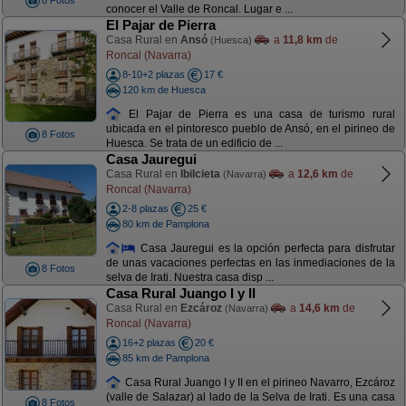
8 Fotos
conocer el Valle de Roncal. Lugar e ...
El Pajar de Pierra
Casa Rural en
Ansó
a
11,8 km
de
(Huesca)
Roncal (Navarra)
8-10+2 plazas
17 €
120 km de Huesca
El Pajar de Pierra es una casa de turismo rural
ubicada en el pintoresco pueblo de Ansó, en el pirineo de
8 Fotos
Huesca. Se trata de un edificio de ...
Casa Jauregui
Casa Rural en
Ibilcieta
a
12,6 km
de
(Navarra)
Roncal (Navarra)
2-8 plazas
25 €
80 km de Pamplona
Casa Jauregui es la opción perfecta para disfrutar
de unas vacaciones perfectas en las inmediaciones de la
8 Fotos
selva de Irati. Nuestra casa disp ...
Casa Rural Juango I y II
Casa Rural en
Ezcároz
a
14,6 km
de
(Navarra)
Roncal (Navarra)
16+2 plazas
20 €
85 km de Pamplona
Casa Rural Juango I y II en el pirineo Navarro, Ezcároz
(valle de Salazar) al lado de la Selva de Irati. Es una casa
8 Fotos