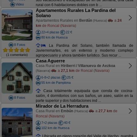
sus vacaciones o escapadas de fin de semana, una casa
Video
rural con 6 habitaciones dobles con b ...
Apartamentos Rurales La Pardina del
Solano
Apartamentos Rurales en
Berdún
a
24
(Huesca)
km
de Roncal (Navarra)
22+4 plazas
22 €
80 km de Huesca
8 Fotos
La Pardina del Solano, también llamada de
Javierremartes, es un extenso y moderno complejo
(1 comentario)
agropecuario y ahora también turístico. Sus recur ...
Casa Aguerre
Casa Rural en
Hiriberri / Villanueva de Aezkoa
a
27,1 km
de Roncal (Navarra)
(Navarra)
6-8+2 plazas
25 €
55 km de Pamplona
Casa totalmente equipada que consta de cocina-
salón, 4 dormitorios con sus baños, un aseo, salón en la
8 Fotos
parte superior y dos habitaciones ind ...
Mirador de La Herradura
Casa Rural en
Embún
a
27,7 km
de
(Huesca)
Roncal (Navarra)
7+2 plazas
40 €
102 km de Huesca
Ubicada en pleno corazón del Valle de Hecho, nuestra