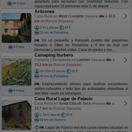
adaptada para personas con movilidad reducida. Con
36 Fotos
capacidad para 16 personas más 2, de alquile ...
Aritzenea
Casa Rural en
Meoz / Longida
a
32,5
(Navarra)
km
de Roncal (Navarra)
2-9+1 plazas
19 €
32 km de Pamplona
En un pequeño y tranquilo pueblo del prepirineo
Navarro a 28km de Pamplona y 8 km de Aoiz con
8 Fotos
hermosas y amplias vistas. Casa de piedra y ma ...
Camaping Iturbero
Camping y Bungalows en
Lumbier
a
(Navarra)
33,2 km
de Roncal (Navarra)
30-200+10 plazas
10 €
40 km de Pamplona
Emplazamiento idóneo para realizar excursiones,
visitas culturales y todo tipo de actividades deportivas al
4 Fotos
aire libre: vuelo en ultraligero ...
Casa Rural Lagar de Palacio
Casa Rural en
Santa Cilia de Jaca
a
(Huesca)
33,7 km
de Roncal (Navarra)
2-16+2 plazas
15 €
90 km de Huesca
Lagar de Palacio son dos casas rurales situadas en