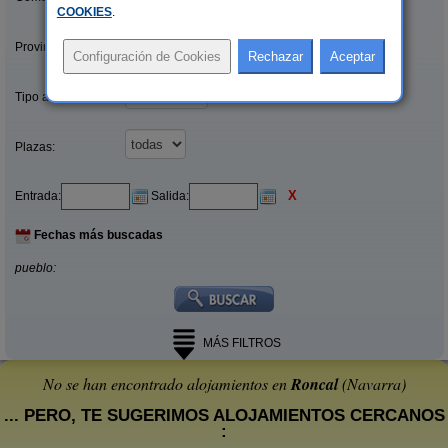
COOKIES
.
Provincias/Islas:
Tipo alquiler:
Plazas:
X
Entrada:
Salida:
Fechas más buscadas
pueblo:
MÁS FILTROS
No se han encontrado alojamientos en
Roncal
(Navarra)
... PERO, TE SUGERIMOS ALOJAMIENTOS CERCANOS
: