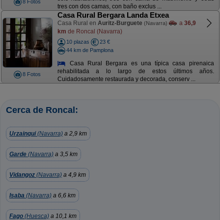
8 Fotos
tres con dos camas, con baño exclus ...
Casa Rural Bergara Landa Etxea
Casa Rural en
Auritz-Burguete
a
36,9
(Navarra)
km
de Roncal (Navarra)
10 plazas
23 €
44 km de Pamplona
Casa Rural Bergara es una típica casa pirenaica
rehabilitada a lo largo de estos últimos años.
8 Fotos
Cuidadosamente restaurada y decorada, conserv ...
Cerca de Roncal:
Urzainqui
(Navarra)
a 2,9 km
Garde
(Navarra)
a 3,5 km
Vidangoz
(Navarra)
a 4,9 km
Isaba
(Navarra)
a 6,6 km
Fago
(Huesca)
a 10,1 km