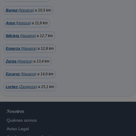
Burgui
(Navarra)
a 10,5 km
Anso
(Huesca)
a 11,8 km
Ibilcieta
(Navarra)
a 12,7 km
Esparza
(Navarra)
a 12,8 km
Zuriza
(Huesca)
a 13,4 km
Ezcaroz
(Navarra)
a 14,6 km
Lorbes
(Zaragoza)
a 15,1 km
Nosotros
Quiénes somos
Aviso Legal