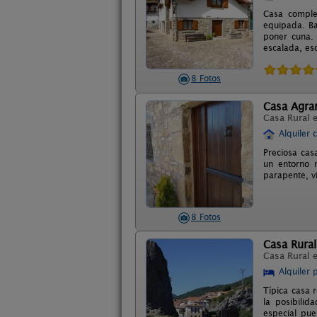
Casa comple
equipada. Ba
poner cuna. 
escalada, esq
8 Fotos
Casa Agr
Casa Rural 
Alquiler 
Preciosa cas
un entorno n
parapente, v
8 Fotos
Casa Rural
Casa Rural 
Alquiler 
Típica casa 
la posibilid
especial pue