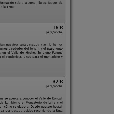
nformación sobre la zona, libros, juegos de
e la cena.
16 €
pers/noche
cían nuestros antepasados y así lo hemos
ernos alrededor del fogaril y el paso lento
s en el Valle de Hecho. En pleno Parque
a el senderista, picos para el montañero y
32 €
pers/noche
que se acerca a conocer el Valle de Roncal.
z de Lumbier o el Monasterio de Leire y el
ver cómo se elabora. Desde nuestro hostal,
s ya por desaparecidos recorriendo la Ruta