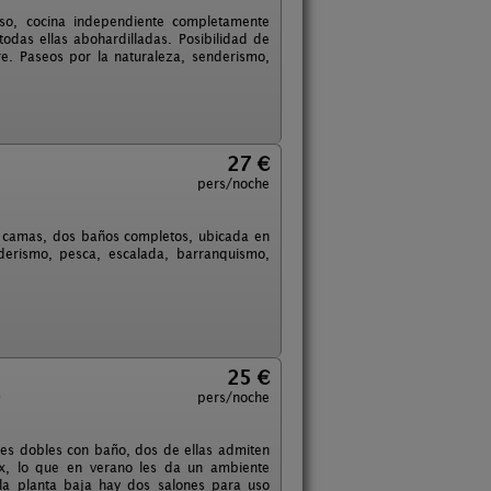
so, cocina independiente completamente
todas ellas abohardilladas. Posibilidad de
bre. Paseos por la naturaleza, senderismo,
27 €
pers/noche
s camas, dos baños completos, ubicada en
nderismo, pesca, escalada, barranquismo,
25 €
)
pers/noche
ones dobles con baño, dos de ellas admiten
elux, lo que en verano les da un ambiente
 la planta baja hay dos salones para uso