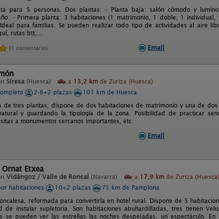
ta para 5 personas. Dos plantas: - Planta baja: salón cómodo y lumino
ño. - Primera planta: 3 habitaciones (1 matrimonio, 1 doble, 1 individual, 
Ideal para familias. Se pueden realizar todo tipo de actividades al aire li
uí, rutas btt,...
Email
(1 comentario)
amón
en
Siresa
(Huesca)
a
13,2 km
de Zuriza (Huesca)
completo
2-6+2 plazas
101 km de Huesca
a de tres plantas, dispone de dos habitaciones de matrimonio y una de do
atural y guardando la tipología de la zona. Posibilidad de practicar se
isitas a monumentos cercanos importantes, etc.
Email
 Ornat Etxea
en
Vidángoz / Valle de Roncal
(Navarra)
a
17,9 km
de Zuriza (Huesca
por habitaciones
10+2 plazas
75 km de Pamplona
roncalesa, reformada para convertirla en hotel rural. Dispone de 5 habitaci
ad de instalar supletoria. Son habitaciones abuhardilladas, tres tienen V
s se pueden ver las estrellas las noches despejadas, un espectáculo. En