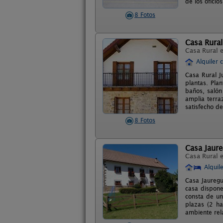
de los ofici
8 Fotos
Casa Rural 
Casa Rural 
Alquiler 
Casa Rural Ju
plantas. Plan
baños, salón
amplia terra
satisfecho de
8 Fotos
Casa Jaure
Casa Rural 
Alquil
Casa Jauregu
casa dispone
consta de un
plazas (2 ha
ambiente rela