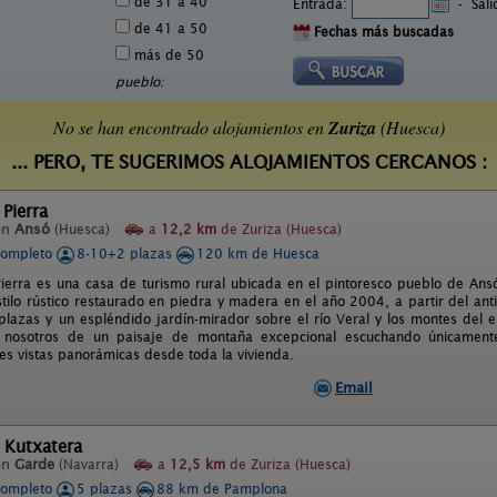
de 31 a 40
Entrada:
-
Sal
de 41 a 50
Fechas más buscadas
más de 50
pueblo:
No se han encontrado alojamientos en
Zuriza
(Huesca)
... PERO, TE SUGERIMOS ALOJAMIENTOS CERCANOS :
 Pierra
en
Ansó
(Huesca)
a
12,2 km
de Zuriza (Huesca)
completo
8-10+2 plazas
120 km de Huesca
Pierra es una casa de turismo rural ubicada en el pintoresco pueblo de Ansó
estilo rústico restaurado en piedra y madera en el año 2004, a partir del an
lazas y un espléndido jardín-mirador sobre el río Veral y los montes del en
n nosotros de un paisaje de montaña excepcional escuchando únicamen
es vistas panorámicas desde toda la vivienda.
Email
 Kutxatera
en
Garde
(Navarra)
a
12,5 km
de Zuriza (Huesca)
completo
5 plazas
88 km de Pamplona