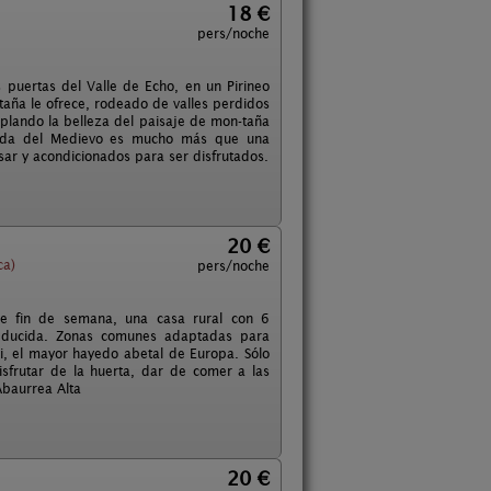
18 €
pers/noche
 puertas del Valle de Echo, en un Pirineo
taña le ofrece, rodeado de valles perdidos
mplando la belleza del paisaje de mon-taña
ortada del Medievo es mucho más que una
sar y acondicionados para ser disfrutados.
20 €
ca)
pers/noche
e fin de semana, una casa rural con 6
reducida. Zonas comunes adaptadas para
ti, el mayor hayedo abetal de Europa. Sólo
isfrutar de la huerta, dar de comer a las
Abaurrea Alta
20 €