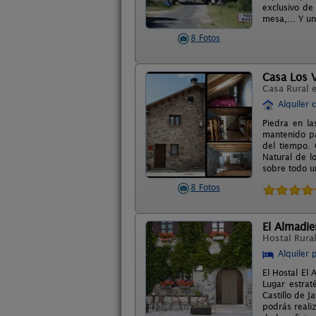
exclusivo de 
mesa,... Y un
8 Fotos
Casa Los V
Casa Rural 
Alquiler 
Piedra en la
mantenido par
del tiempo.
Natural de l
sobre todo u
8 Fotos
El Almadie
Hostal Rura
Alquiler 
El Hostal El 
Lugar estrat
Castillo de 
podrás reali