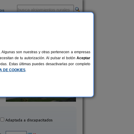
ios
-
al. Algunas son nuestras y otras pertenecen a empresas
cesitan de tu autorización. Al pulsar el botón
Aceptar
uedas. Estas últimas puedes desactivarlas por completo
CA DE COOKIES
.
amentos Rurales La Pardina
22+4 pers.
22 €
del Solano
Apartamentos Foga
desde
Berdún (Huesca)
Saravillo (Huesca
Adaptada a discapacitados