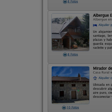
8 Fotos
Albergue E
Albergue e
Alquiler 
Un alojamien
santiago, S
plazas y hab
guarda esqu
raclette y pa
8 Fotos
Mirador de
Casa Rural 
Alquiler 
Ubicada en p
descubrir alg
aire puro, ci
desconectar y
10 Fotos