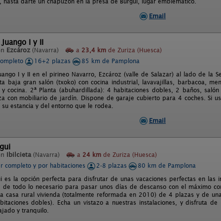
os, hasta darte un chapuzón en la presa de Burgui, lugar emblemático.
Email
Juango I y II
en
Ezcároz
(Navarra)
a
23,4 km
de Zuriza (Huesca)
completo
16+2 plazas
85 km de Pamplona
ango I y II en el pirineo Navarro, Ezcároz (valle de Salazar) al lado de la 
ta baja gran salón (txoko) con cocina industrial, lavavajillas, barbacoa, me
 y cocina. 2ª Planta (abuhardillada): 4 habitaciones dobles, 2 baños, salón
za con mobiliario de jardín. Dispone de garaje cubierto para 4 coches. Si u
 su estancia y del entorno que le rodea.
Email
gui
en
Ibilcieta
(Navarra)
a
24 km
de Zuriza (Huesca)
er completo y por habitaciones
2-8 plazas
80 km de Pamplona
i es la opción perfecta para disfrutar de unas vacaciones perfectas en las i
 de todo lo necesario para pasar unos días de descanso con el máximo conf
a casa rural vivienda (totalmente reformada en 2010) de 4 plazas y de una
bitaciones dobles). Echa un vistazo a nuestras instalaciones, y disfruta de
jado y tranquilo.