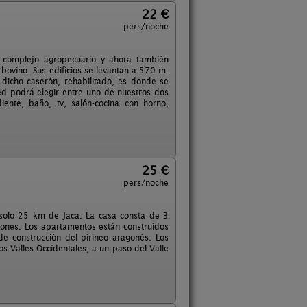
22 €
pers/noche
o complejo agropecuario y ahora también
 bovino. Sus edificios se levantan a 570 m.
 dicho caserón, rehabilitado, es donde se
ted podrá elegir entre uno de nuestros dos
ente, baño, tv, salón-cocina con horno,
25 €
pers/noche
n solo 25 km de Jaca. La casa consta de 3
iones. Los apartamentos están construidos
de construcción del pirineo aragonés. Los
 Valles Occidentales, a un paso del Valle