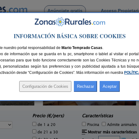
Anúnciate gratis
Acceso Propietar
Busca por pueblo
INFORMACIÓN BÁSICA SOBRE COOKIES
de Zuriza
de nuestro portal responsabilidad de
Mario Temprado Casas
.
o de información que se guarda en tu pc, smartphone o tablet al visitar el port
ecesarias para que todo funcione correctamente son las Cookies Técnicas y no ne
rias), personalizadas según tus preferencias y con publicidad ajustada a tus búsq
sactivación desde “Configuración de Cookies”. Más información en nuestra
POLÍTI
Apart
Apartamentos Miguelo
2 pers.
15 pers.
40 €
20 €
Saravillo (Huesca)
e
desde
Precio (€/pers)
Características
de 1 a 20
Piscina
Admite animales
de 21 a 30
Mostrar más características