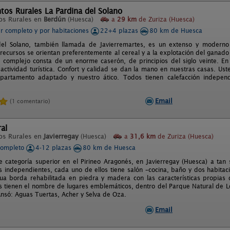
os Rurales La Pardina del Solano
os Rurales en
Berdún
(Huesca)
a
29 km
de Zuriza (Huesca)
er completo y por habitaciones
22+4 plazas
80 km de Huesca
del Solano, también llamada de Javierremartes, es un extenso y modern
s recursos se orientan preferentemente al cereal y a la explotación del ganado
El complejo consta de un enorme caserón, de principios del siglo veinte. En
a actividad turística. Confort y calidad se dan la mano en nuestras casas. Us
partamento adaptado y nuestro ático. Todos tienen calefacción independi
Email
(1 comentario)
al
os Rurales en
Javierregay
(Huesca)
a
31,6 km
de Zuriza (Huesca)
completo
4-12 plazas
80 km de Huesca
e categoría superior en el Pirineo Aragonés, en Javierregay (Huesca) a ta
 independientes, cada uno de ellos tiene salón –cocina, baño y dos habitac
ua borda rehabilitada en piedra y madera con las características propias 
 tienen el nombre de lugares emblemáticos, dentro del Parque Natural de Los
nsó: Aguas Tuertas, Acher y Selva de Oza.
Email