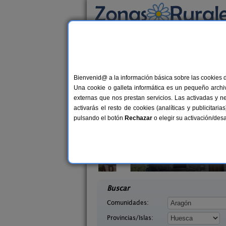
Busca por alojamiento
Alojamientos
>
Aragón
>
Huesca
> Zuriza
Casas Rurales cerca 
Bienvenid@ a la información básica sobre las cookies 
Una cookie o galleta informática es un pequeño archiv
externas que nos prestan servicios. Las activadas y n
activarás el resto de cookies (analíticas y publicita
pulsando el botón
Rechazar
o elegir su activación/de
quézar
Mirador de La Herradura
6 pers.
7+
25 €
uesca)
Embún (Huesca)
desde
desd
Buscar
Comunidades:
Provincias/Islas: