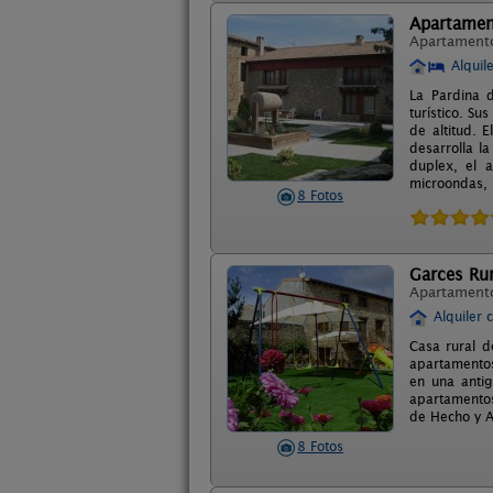
Apartament
Apartament
Alquil
La Pardina 
turístico. Su
de altitud. 
desarrolla l
duplex, el a
microondas,
8 Fotos
Garces Rur
Apartament
Alquiler 
Casa rural d
apartamentos
en una antig
apartamentos
de Hecho y A
8 Fotos