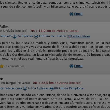
los clientes. Uno es el salón estar-comedor, con una chimenea, televisión, i
 segundo salón con un futbolín y un billar americano para disfrutar después d
Email
alles
en
Urdués
(Huesca)
a
18,9 km
de Zuriza (Huesca)
completo
7+3 plazas
100 km de Huesca
Fechas Libres
s paredes, los pisos de madera y como vigas, magníficos pinos. Así lo ha
a que conozcas y vivas una parte de la historia del Pirineo, los largos invi
 Casa los Valles está en Urdués, pequeño pueblo de apenas 30 habitante
os Valles Occidentales, un lugar privilegiado donde encontrarás bosques par
n entorno en el que realmente disfrutarás de la naturaleza.
Email
(3 comentarios)
ro
l en
Burgui
(Navarra)
a
22,5 km
de Zuriza (Huesca)
por habitaciones
2-16+3 plazas
80 km de Pamplona
Almadiero está situado en pleno Pirineo, dando la bienvenida a todo viajero 
égico para visitar el impresionante Kars de Larra, la Selva de Irati, La Fo
Javier. No te puedes marchar sin degustar nuestro afamado queso, e incluso, 
zar diferentes y variadas actividades. Desde descubrir antiguos oficios dado