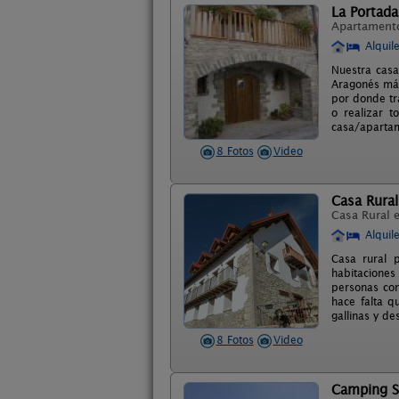
La Portada
Apartament
Alquil
Nuestra casa
Aragonés mág
por donde tr
o realizar t
casa/apartam
8 Fotos
Video
Casa Rural
Casa Rural 
Alquil
Casa rural 
habitacione
personas con
hace falta q
gallinas y d
8 Fotos
Video
Camping S