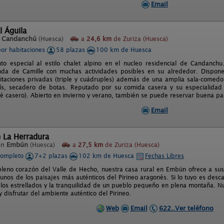
Email
l Águila
n
Candanchú
(Huesca)
a
24,6 km
de Zuriza (Huesca)
por habitaciones
58 plazas
100 km de Huesca
to especial al estilo chalet alpino en el nucleo residencial de Candanc
enda de Camille con muchas actividades posibles en su alrededor. Dispo
itaciones privadas (triple y cuádruples) además de una amplia sala-comedor 
ís, secadero de botas. Reputado por su comida casera y su especialida
té casero). Abierto en invierno y verano, también se puede reservar buena pa
Email
 La Herradura
en
Embún
(Huesca)
a
27,5 km
de Zuriza (Huesca)
completo
7+2 plazas
102 km de Huesca
Fechas Libres
leno corazón del Valle de Hecho, nuestra casa rural en Embún ofrece a sus 
unos de los paisajes más auténticos del Pirineo aragonés. Si lo tuyo es desca
elos estrellados y la tranquilidad de un pueblo pequeño en plena montaña. Nu
 disfrutar del ambiente auténtico del Pirineo.
Web
Email
622..Ver teléfono