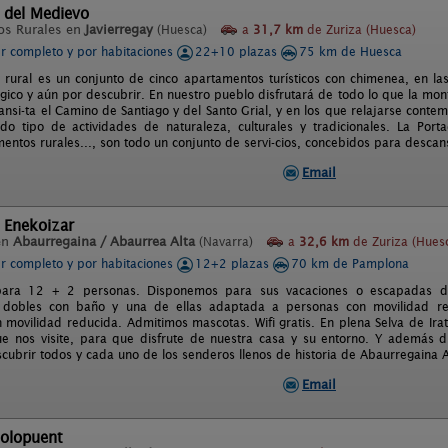
 del Medievo
os Rurales en
Javierregay
(Huesca)
a
31,7 km
de Zuriza (Huesca)
er completo y por habitaciones
22+10 plazas
75 km de Huesca
 rural es un conjunto de cinco apartamentos turísticos con chimenea, en las
ico y aún por descubrir. En nuestro pueblo disfrutará de todo lo que la mon
ansi-ta el Camino de Santiago y del Santo Grial, y en los que relajarse conte
odo tipo de actividades de naturaleza, culturales y tradicionales. La P
entos rurales..., son todo un conjunto de servi-cios, concebidos para descan
Email
 Enekoizar
en
Abaurregaina / Abaurrea Alta
(Navarra)
a
32,6 km
de Zuriza (Hues
er completo y por habitaciones
12+2 plazas
70 km de Pamplona
para 12 + 2 personas. Disponemos para sus vacaciones o escapadas d
s dobles con baño y una de ellas adaptada a personas con movilidad 
 movilidad reducida. Admitimos mascotas. Wifi gratis. En plena Selva de Ira
ue nos visite, para que disfrute de nuestra casa y su entorno. Y además d
escubrir todos y cada uno de los senderos llenos de historia de Abaurregaina 
Email
olopuent