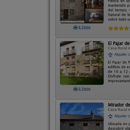
Piedra en la
mantenido par
del tiempo.
Natural de l
sobre todo u
8 Fotos
El Pajar de
Casa Rural 
Alquiler 
El Pajar de 
edificio de 
de 10 a 12 p
Disfrute co
impresionant
8 Fotos
Mirador de
Casa Rural 
Alquiler 
Ubicada en p
descubrir alg