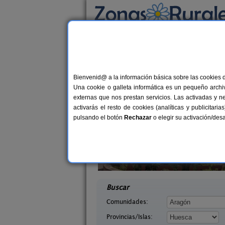
Busca por alojamiento
Alojamientos
>
Aragón
>
Huesca
> Hecho
Casas Rurales cerca
Bienvenid@ a la información básica sobre las cookies 
Una cookie o galleta informática es un pequeño archiv
externas que nos prestan servicios. Las activadas y n
activarás el resto de cookies (analíticas y publicita
pulsando el botón
Rechazar
o elegir su activación/de
quézar
Mirador de La Herradura
6 pers.
7+
25 €
uesca)
Embún (Huesca)
desde
desd
Buscar
Comunidades:
Provincias/Islas: