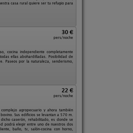
estra casa rural quiere ser tu refugio para
30 €
pers/noche
so, cocina independiente completamente
todas ellas abohardilladas. Posibilidad de
bre. Paseos por la naturaleza, senderismo,
22 €
pers/noche
o complejo agropecuario y ahora también
 bovino. Sus edificios se levantan a 570 m.
 dicho caserón, rehabilitado, es donde se
ted podrá elegir entre uno de nuestros dos
ente, baño, tv, salón-cocina con horno,