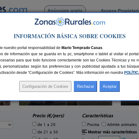
Anúnciate gratis
Acceso Propietar
Busca por pueblo
INFORMACIÓN BÁSICA SOBRE COOKIES
 de Hecho
de nuestro portal responsabilidad de
Mario Temprado Casas
.
o de información que se guarda en tu pc, smartphone o tablet al visitar el port
ecesarias para que todo funcione correctamente son las Cookies Técnicas y no ne
rias), personalizadas según tus preferencias y con publicidad ajustada a tus búsq
sactivación desde “Configuración de Cookies”. Más información en nuestra
POLÍTI
Casa Llardana
2 pers.
10 pers.
40 €
70 €
Eriste (Huesca)
e
desde
Precio (€/pers)
Características
de 1 a 20
Piscina
Admite animales
de 21 a 30
Mostrar más características