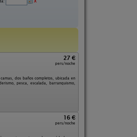
ida:
X
27 €
pers/noche
s camas, dos baños completos, ubicada en
nderismo, pesca, escalada, barranquismo,
16 €
pers/noche