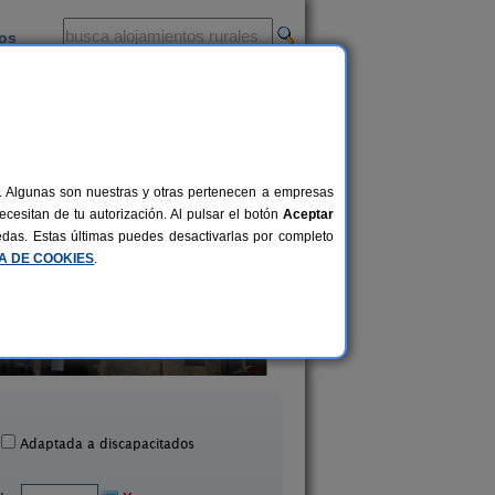
ios
-
al. Algunas son nuestras y otras pertenecen a empresas
cesitan de tu autorización. Al pulsar el botón
Aceptar
uedas. Estas últimas puedes desactivarlas por completo
CA DE COOKIES
.
Albergue Velarta
Casa Damian del Ba
94 pers.
19 €
Villanova (Huesca)
Benasque (Huesca
desde
Adaptada a discapacitados