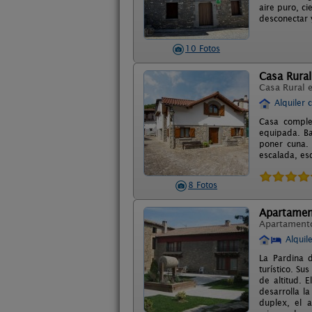
aire puro, ci
desconectar y
10 Fotos
Casa Rural
Casa Rural 
Alquiler 
Casa comple
equipada. Ba
poner cuna. 
escalada, esq
8 Fotos
Apartament
Apartament
Alquil
La Pardina 
turístico. Su
de altitud. 
desarrolla l
duplex, el a