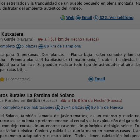
elos estrellados y la tranquilidad de un pueblo pequeño en plena montaña. Nu
 disfrutar del ambiente auténtico del Pirineo.
Web
Email
622..Ver teléfono
 Kutxatera
en
Garde
(Navarra)
a
15,1 km
de Hecho (Huesca)
completo
5 plazas
88 km de Pamplona
ta para 5 personas. Dos plantas: - Planta baja: salón cómodo y lumino
ño. - Primera planta: 3 habitaciones (1 matrimonio, 1 doble, 1 individual, 
Ideal para familias. Se pueden realizar todo tipo de actividades al aire li
uí, rutas btt,...
Email
(1 comentario)
os Rurales La Pardina del Solano
os Rurales en
Berdún
(Huesca)
a
16,8 km
de Hecho (Huesca)
er completo y por habitaciones
22+4 plazas
80 km de Huesca
del Solano, también llamada de Javierremartes, es un extenso y modern
s recursos se orientan preferentemente al cereal y a la explotación del ganado
El complejo consta de un enorme caserón, de principios del siglo veinte. En
a actividad turística. Confort y calidad se dan la mano en nuestras casas. Us
partamento adaptado y nuestro ático. Todos tienen calefacción independi