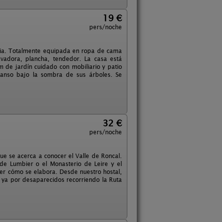
19 €
pers/noche
oria. Totalmente equipada en ropa de cama
avadora, plancha, tendedor. La casa está
de jardín cuidado con mobiliario y patio
canso bajo la sombra de sus árboles. Se
32 €
pers/noche
que se acerca a conocer el Valle de Roncal.
z de Lumbier o el Monasterio de Leire y el
ver cómo se elabora. Desde nuestro hostal,
s ya por desaparecidos recorriendo la Ruta