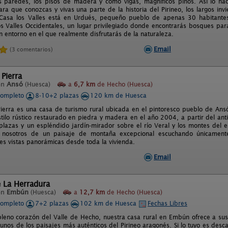
s paredes, los pisos de madera y como vigas, magníficos pinos. Así lo ha
a que conozcas y vivas una parte de la historia del Pirineo, los largos invi
 Casa los Valles está en Urdués, pequeño pueblo de apenas 30 habitante
os Valles Occidentales, un lugar privilegiado donde encontrarás bosques par
n entorno en el que realmente disfrutarás de la naturaleza.
Email
(3 comentarios)
 Pierra
en
Ansó
(Huesca)
a
6,7 km
de Hecho (Huesca)
completo
8-10+2 plazas
120 km de Huesca
Pierra es una casa de turismo rural ubicada en el pintoresco pueblo de Ansó
estilo rústico restaurado en piedra y madera en el año 2004, a partir del an
lazas y un espléndido jardín-mirador sobre el río Veral y los montes del en
n nosotros de un paisaje de montaña excepcional escuchando únicamen
es vistas panorámicas desde toda la vivienda.
Email
 La Herradura
en
Embún
(Huesca)
a
12,7 km
de Hecho (Huesca)
completo
7+2 plazas
102 km de Huesca
Fechas Libres
leno corazón del Valle de Hecho, nuestra casa rural en Embún ofrece a sus 
unos de los paisajes más auténticos del Pirineo aragonés. Si lo tuyo es desca