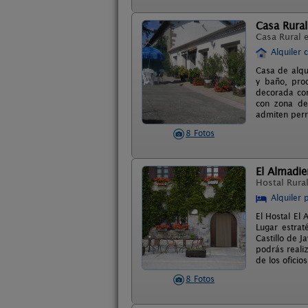
Casa Rural
Casa Rural 
Alquiler 
Casa de alqu
y baño, prod
decorada con
con zona de
admiten perr
8 Fotos
El Almadie
Hostal Rura
Alquiler 
El Hostal El 
Lugar estrat
Castillo de 
podrás reali
de los ofici
8 Fotos