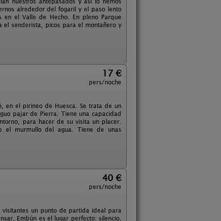
cían nuestros antepasados y así lo hemos
ernos alrededor del fogaril y el paso lento
s en el Valle de Hecho. En pleno Parque
a el senderista, picos para el montañero y
17 €
pers/noche
, en el pirineo de Huesca. Se trata de un
tiguo pajar de Pierra. Tiene una capacidad
torno, para hacer de su visita un placer.
te el murmullo del agua. Tiene de unas
40 €
pers/noche
visitantes un punto de partida ideal para
nsar, Embún es el lugar perfecto: silencio,