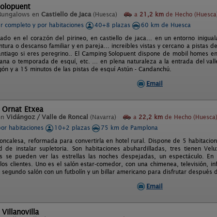
olopuent
Bungalows en
Castiello de Jaca
(Huesca)
a
21,2 km
de Hecho (Huesca
er completo y por habitaciones
40+8 plazas
60 km de Huesca
ado en el corazón del pirineo, en castiello de jaca... en un entorno iniguala
tura o descanso familiar y en pareja... increibles vistas y cercano a pistas de
ntiago si eres peregrino.. El Camping Solopuent dispone de mobil homes en a
ana o temporada de esquí, etc. … en plena naturaleza a la entrada del valle
agón y a 15 minutos de las pistas de esquí Astún - Candanchú.
Email
 Ornat Etxea
en
Vidángoz / Valle de Roncal
(Navarra)
a
22,2 km
de Hecho (Huesca
por habitaciones
10+2 plazas
75 km de Pamplona
roncalesa, reformada para convertirla en hotel rural. Dispone de 5 habitaci
ad de instalar supletoria. Son habitaciones abuhardilladas, tres tienen V
s se pueden ver las estrellas las noches despejadas, un espectáculo. En
los clientes. Uno es el salón estar-comedor, con una chimenea, televisión, i
 segundo salón con un futbolín y un billar americano para disfrutar después d
Email
Villanovilla