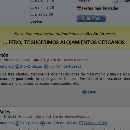
de 31 a 40
Entrada:
-
Sal
de 41 a 50
Fechas más buscadas
más de 50
pueblo:
No se han encontrado alojamientos en
Hecho
(Huesca)
... PERO, TE SUGERIMOS ALOJAMIENTOS CERCANOS :
amón
en
Siresa
(Huesca)
a
1,8 km
de Hecho (Huesca)
completo
2-6+2 plazas
101 km de Huesca
a de tres plantas, dispone de dos habitaciones de matrimonio y una de do
atural y guardando la tipología de la zona. Posibilidad de practicar se
isitas a monumentos cercanos importantes, etc.
Email
alles
en
Urdués
(Huesca)
a
4,3 km
de Hecho (Huesca)
completo
7+3 plazas
100 km de Huesca
Fechas Libres