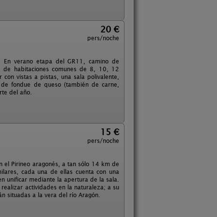
20 €
pers/noche
hu. En verano etapa del GR11, camino de
ne de habitaciones comunes de 8, 10, 12
con vistas a pistas, una sala polivalente,
d de fondue de queso (también de carne,
rte del año.
15 €
pers/noche
en el Pirineo aragonés, a tan sólo 14 km de
imilares, cada una de ellas cuenta con una
unificar mediante la apertura de la sala.
 realizar actividades en la naturaleza; a su
n situadas a la vera del río Aragón.