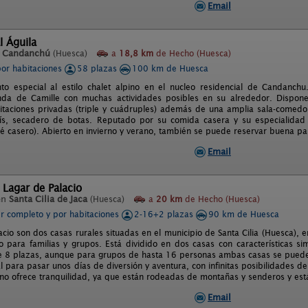
Email
l Águila
n
Candanchú
(Huesca)
a
18,8 km
de Hecho (Huesca)
por habitaciones
58 plazas
100 km de Huesca
to especial al estilo chalet alpino en el nucleo residencial de Candanc
enda de Camille con muchas actividades posibles en su alrededor. Dispo
itaciones privadas (triple y cuádruples) además de una amplia sala-comedor 
ís, secadero de botas. Reputado por su comida casera y su especialida
té casero). Abierto en invierno y verano, también se puede reservar buena pa
Email
 Lagar de Palacio
en
Santa Cilia de Jaca
(Huesca)
a
20 km
de Hecho (Huesca)
er completo y por habitaciones
2-16+2 plazas
90 km de Huesca
cio son dos casas rurales situadas en el municipio de Santa Cilia (Huesca), 
to para familias y grupos. Está dividido en dos casas con características s
 8 plazas, aunque para grupos de hasta 16 personas ambas casas se pueden 
l para pasar unos días de diversión y aventura, con infinitas posibilidades de
rno ofrece tranquilidad, ya que están rodeadas de montañas y senderos y está
Email