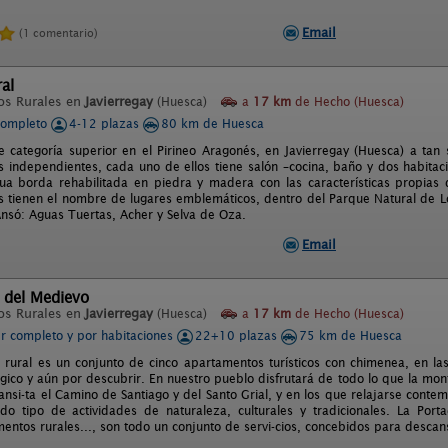
Email
(1 comentario)
al
os Rurales en
Javierregay
(Huesca)
a
17 km
de Hecho (Huesca)
completo
4-12 plazas
80 km de Huesca
e categoría superior en el Pirineo Aragonés, en Javierregay (Huesca) a ta
 independientes, cada uno de ellos tiene salón –cocina, baño y dos habitac
ua borda rehabilitada en piedra y madera con las características propias 
 tienen el nombre de lugares emblemáticos, dentro del Parque Natural de Los
nsó: Aguas Tuertas, Acher y Selva de Oza.
Email
 del Medievo
os Rurales en
Javierregay
(Huesca)
a
17 km
de Hecho (Huesca)
er completo y por habitaciones
22+10 plazas
75 km de Huesca
 rural es un conjunto de cinco apartamentos turísticos con chimenea, en las
ico y aún por descubrir. En nuestro pueblo disfrutará de todo lo que la mon
ansi-ta el Camino de Santiago y del Santo Grial, y en los que relajarse conte
odo tipo de actividades de naturaleza, culturales y tradicionales. La P
entos rurales..., son todo un conjunto de servi-cios, concebidos para descan