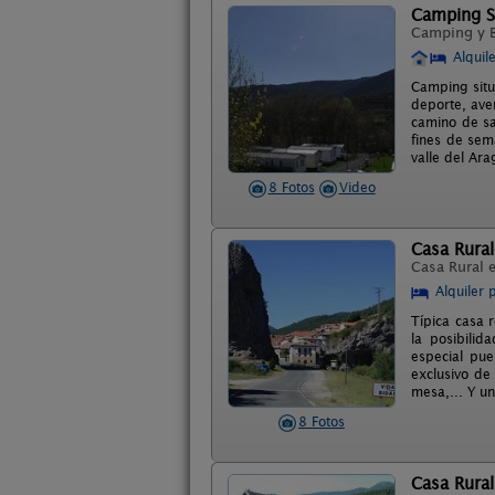
Camping S
Camping y 
Alquil
Camping situ
deporte, aven
camino de sa
fines de sem
valle del Ar
8 Fotos
Video
Casa Rural
Casa Rural 
Alquiler 
Típica casa 
la posibilid
especial pue
exclusivo de 
mesa,... Y un
8 Fotos
Casa Rural 