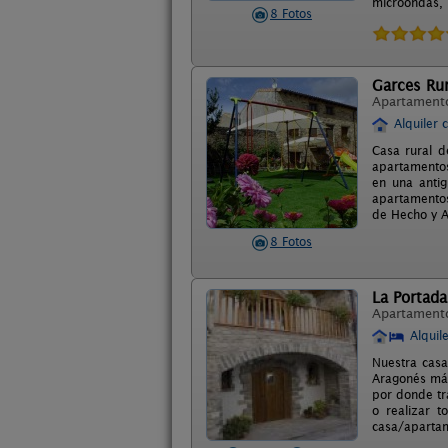
microondas,
8 Fotos
Garces Rur
Apartament
Alquiler 
Casa rural d
apartamentos
en una antig
apartamentos
de Hecho y A
8 Fotos
La Portada
Apartament
Alquil
Nuestra casa
Aragonés mág
por donde tr
o realizar t
casa/apartam