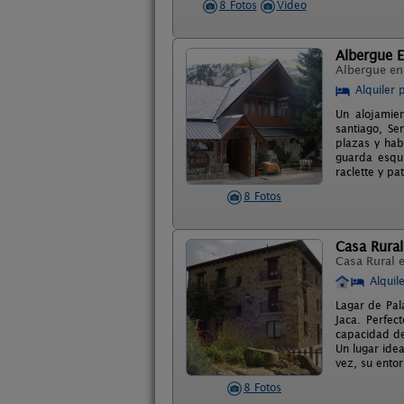
8 Fotos
Video
Albergue E
Albergue e
Alquiler 
Un alojamien
santiago, S
plazas y hab
guarda esqu
raclette y pa
8 Fotos
Casa Rural
Casa Rural 
Alquil
Lagar de Pala
Jaca. Perfec
capacidad de
Un lugar idea
vez, su ento
8 Fotos