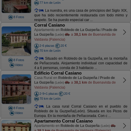
77 km de León
La nuestra, es una casa de principios del Siglo XIX,
que ha sido recientemente restaurada con todo mimo y
8 Fotos
respeto. Se ha puesto especial car ...
Corral Casiano
Apartamento en
Robledo de La Guzpeña / Prado de
La Guzpeña
a
38,1 km
de Buenavista de
(León)
Valdavia (Palencia)
2-6 plazas
20 €
70 km de León
Situado en Robledo de la Guzpeña, en la montaña
8 Fotos
de Peñacorada. Alojamiento individual con capacidad de
Video
4 a 6 personas, consta de 3 habitacio ...
Edificio Corral Casiano
Casa Rural en
Robledo de La Guzpeña / Prado de
La Guzpeña
a
38,1 km
de Buenavista de
(León)
Valdavia (Palencia)
2-9+1 plazas
20 €
70 km de León
La casa rural Corral Casiano en el pueblo de
8 Fotos
Robledo de la Guzpeña(León). Situada en los Picos de
Video
Europa. En la montaña de Peñacorada. Con c ...
Apartamento Corral Casiano
Apartamento en
Robledo de La Guzpeña
(León)
a
38,1 km
de Buenavista de Valdavia (Palencia)