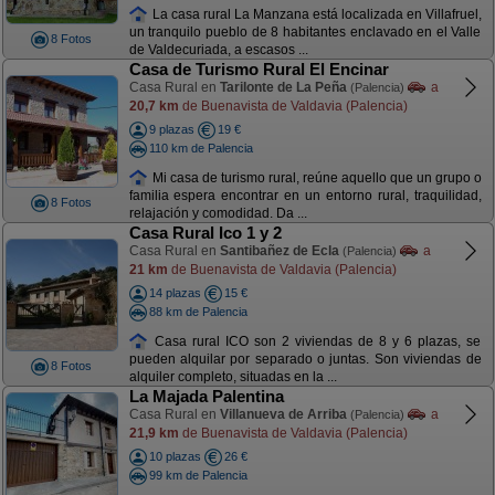
La casa rural La Manzana está localizada en Villafruel,
un tranquilo pueblo de 8 habitantes enclavado en el Valle
8 Fotos
de Valdecuriada, a escasos ...
Casa de Turismo Rural El Encinar
Casa Rural en
Tarilonte de La Peña
a
(Palencia)
20,7 km
de Buenavista de Valdavia (Palencia)
9 plazas
19 €
110 km de Palencia
Mi casa de turismo rural, reúne aquello que un grupo o
familia espera encontrar en un entorno rural, traquilidad,
8 Fotos
relajación y comodidad. Da ...
Casa Rural Ico 1 y 2
Casa Rural en
Santibañez de Ecla
a
(Palencia)
21 km
de Buenavista de Valdavia (Palencia)
14 plazas
15 €
88 km de Palencia
Casa rural ICO son 2 viviendas de 8 y 6 plazas, se
pueden alquilar por separado o juntas. Son viviendas de
8 Fotos
alquiler completo, situadas en la ...
La Majada Palentina
Casa Rural en
Villanueva de Arriba
a
(Palencia)
21,9 km
de Buenavista de Valdavia (Palencia)
10 plazas
26 €
99 km de Palencia