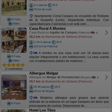
2+1 plazas
20 €
70 km de León
Apartamento Corral Casiano en el pueblo de Robledo
8 Fotos
de la Guzpeña (León). Alojamiento individual. Con
Video
capacidad para 2 personas y un sofá cam ...
Casa Rural A Montes
Casa Rural en
Aguilar de Campoo
a
(Palencia)
38,2 km
de Buenavista de Valdavia (Palencia)
2-16+4 plazas
30 €
102 km de Palencia
A montes es una casa rural con 16 plazas para
8 Fotos
alquilar íntegramente o por habitaciones. La casa cuenta
Video
con 3 habitaciones dobles de matrimon ...
(1 comentario)
Albergue Melgar
Albergue en
Melgar de Fernamental
a
(Burgos)
39,7 km
de Buenavista de Valdavia (Palencia)
25-90 plazas
18 €
45 km de Burgos
Moderno albergue para grupos que quieran
disfrutar de la estancia en un lugar tranquilo sin tener que
8 Fotos
preocuparse de cocinar. Disponemos de ...
Hotel Los Tilos