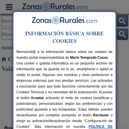
INFORMACIÓN BÁSICA SOBRE
COOKIES
Alojamientos
>
Castilla y León
>
Palencia
> Buenavista de Valdavia
Bienvenid@ a la información básica sobre las cookies de
Casas Rurales cerca de Buenavista de
nuestro portal responsabilidad de
Mario Temprado Casas
.
Una cookie o galleta informática es un pequeño archivo de
Valdavia
información que se guarda en tu pc, smartphone o tablet al
visitar el portal. Algunas son nuestras y otras pertenecen a
empresas externas que nos prestan servicios. Las activadas
y necesarias para que todo funcione correctamente son las
Cookies Técnicas y no necesitan de tu autorización. Al pulsar
el botón
Aceptar
activarás el resto de cookies (analíticas y
publicitarias), personalizadas según tus preferencias y con
publicidad ajustada a tus búsquedas. Estas últimas puedes
Casa Calderón II
rs.
10+1 pers.
 €
30 €
Brañosera (Palencia)
desde
desactivarlas por completo pulsando el botón
Rechazar
o
elegir su activación/desactivación desde “Configuración de
Cookies”. Más información en nuestra
POLÍTICA DE
Buscar