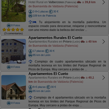
Hotel Rural en
Valberzoso
a
39,8 km
(Palencia)
de Buenavista de Valdavia (Palencia)
2-8+1 plazas
30 €
109 km de Palencia
Tu alojamiento en la montaña palentina. Un
8 Fotos
espacio creado para descansar, relajarse y reencontrarse
con uno mismo dado la belleza del enclav ...
(3 comentarios)
Apartamentos Rurales El Cueto
Apartamentos Rurales en
Prioro
a
40 km
(León)
de Buenavista de Valdavia (Palencia)
17 plazas
30 €
85 km de León
Complejo de cuatro apartamentos ubicado en la
montaña leonesa en los límites del Parque Regional de
8 Fotos
Picos de Europa. Muy cercano a pistas de ...
Apartamentos El Cueto
Apartamentos Rurales en
Prioro
a
40,1
(León)
km
de Buenavista de Valdavia (Palencia)
8+5 plazas
30 €
85 km de León
Complejo de 4 apartamentos ubicado en la montaña
leonesa en los límites del Parque Regional de Picos de
8 Fotos
Europa. Muy cercano a pistas de esqu ...