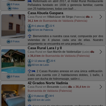
Reformado en abril 2017, el Hotel Rural Restaurante
8 Fotos
Peñalabra fundado en 1936 y gerencia familiar, cuenta
Video
con 25 habitaciones, todas con bañ ...
Casa Abuela Gaspara
Casa Rural en
Villalcázar de Sirga
a
(Palencia)
36,1 km
de Buenavista de Valdavia (Palencia)
8+1 plazas
22 €
40 km de Palencia
Bienvenidos a nuestra casa rural, compuesta por dos
viviendas de 4 plazas cada una de ellas. Nuestro
8 Fotos
alojamiento se encuentra en una pequeña ...
Casa Rural Lara I y II
Casa Rural en
San Martín de Valdetuéjar
(León)
a
36,4 km
de Buenavista de Valdavia (Palencia)
2-12 plazas
20 €
60 km de León
2 Casas Rurales anexas en una única edificación.
Cada una cuenta con 2 habitaciones dobles, 1 baño, 1
8 Fotos
aseo con ducha de hidromasaje, salón c ...
42 Grados Norte Vadinia
Casa Rural en
Besande
a
36,4 km
de
(León)
Buenavista de Valdavia (Palencia)
2-8 plazas
38 €
103 km de León