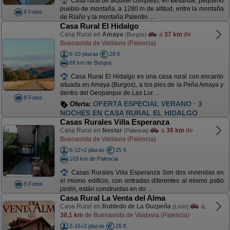
Casa rural de alquiler completo, en Besande, pequeño
pueblo de montaña, a 1280 m de altitud, entre la montaña
8 Fotos
de Riaño y la montaña Palentin ...
Casa Rural El Hidalgo
Casa Rural en
Amaya
a
37 km
de
(Burgos)
Buenavista de Valdavia (Palencia)
6-10 plazas
28 €
68 km de Burgos
Casa Rural El Hidalgo es una casa rural con encanto
situada en Amaya (Burgos), a los pies de la Peña Amaya y
dentro del Geoparque de Las Lor ...
8 Fotos
OFERTA ESPECIAL VERANO · 3
Oferta:
NOCHES EN CASA RURAL EL HIDALGO
Casas Rurales Villa Esperanza
Casa Rural en
Nestar
a
38 km
de
(Palencia)
Buenavista de Valdavia (Palencia)
6-12+2 plazas
25 €
103 km de Palencia
Casas Rurales Villa Esperanza Son dos viviendas en
el mismo edificio, con entradas diferentes al mismo patio
8 Fotos
jardín, están construidas en do ...
Casa Rural La Venta del Alma
Casa Rural en
Robledo de La Guzpeña
a
(León)
38,1 km
de Buenavista de Valdavia (Palencia)
2-16+2 plazas
26 €