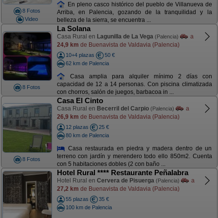
En pleno casco histórico del pueblo de Villanueva de
8 Fotos
Arriba, en Palencia, gozando de la tranquilidad y la
Video
belleza de la sierra, se encuentra ...
La Solana
Casa Rural en
Lagunilla de La Vega
a
(Palencia)
24,9 km
de Buenavista de Valdavia (Palencia)
10+4 plazas
50 €
62 km de Palencia
Casa amplia para alquiler mínimo 2 días con
capacidad de 12 a 14 personas. Con piscina climatizada
8 Fotos
con chorros, salón de juegos, barbacoa in ...
Casa El Cinto
Casa Rural en
Becerril del Carpio
a
(Palencia)
26,9 km
de Buenavista de Valdavia (Palencia)
12 plazas
25 €
80 km de Palencia
Casa restaurada en piedra y madera dentro de un
terreno con jardín y merendero todo ello 850m2. Cuenta
8 Fotos
con 5 habitaciones dobles (2 con baño ...
Hotel Rural **** Restaurante Peñalabra
Hotel Rural en
Cervera de Pisuerga
a
(Palencia)
27,2 km
de Buenavista de Valdavia (Palencia)
55 plazas
35 €
100 km de Palencia