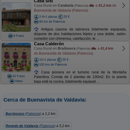
Casa Sisi
Casa Rural en
Canduela
a
41,2 km
de
(Palencia)
Buenavista de Valdavia (Palencia)
2-8+1 plazas
20 €
90 km de Palencia
Antigua casona de labranza totalmente equipada,
dispone de dos habitaciones triples y una doble, salón-
8 Fotos
comedor con chimenea, calefacción, te ...
Casa Calderón
Casa Rural en
Brañosera
a
41,4 km
(Palencia)
de Buenavista de Valdavia (Palencia)
10+1 plazas
30 €
100 km de Palencia
Casa pionera en el turismo rural de la Montaña
42 Fotos
Palentina. Consta de 2 plantas de 100m2. En la planta
Video
baja está la cocina, totalmente equipad ...
Cerca de Buenavista de Valdavia:
Barriosuso
(Palencia)
a 1,2 km
Renedo de Valdavia
(Palencia)
a 5,2 km