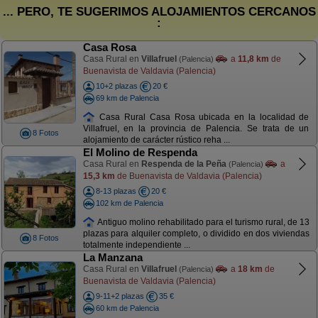
... PERO, TE SUGERIMOS ALOJAMIENTOS CERCANOS
:
Casa Rosa
Casa Rural en
Villafruel
a
11,8 km
de
(Palencia)
Buenavista de Valdavia (Palencia)
10+2 plazas
20 €
69 km de Palencia
Casa Rural Casa Rosa ubicada en la localidad de
Villafruel, en la provincia de Palencia. Se trata de un
8 Fotos
alojamiento de carácter rústico reha ...
El Molino de Respenda
Casa Rural en
Respenda de la Peña
a
(Palencia)
15,3 km
de Buenavista de Valdavia (Palencia)
8-13 plazas
20 €
102 km de Palencia
Antiguo molino rehabilitado para el turismo rural, de 13
plazas para alquiler completo, o dividido en dos viviendas
8 Fotos
totalmente independiente ...
La Manzana
Casa Rural en
Villafruel
a
18 km
de
(Palencia)
Buenavista de Valdavia (Palencia)
9-11+2 plazas
35 €
60 km de Palencia