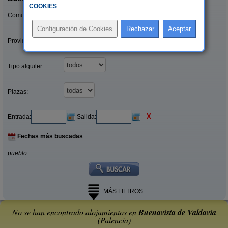
COOKIES
.
Comunidades:
Provincias/Islas:
Tipo alquiler:
Plazas:
X
Entrada:
Salida:
Fechas más buscadas
pueblo:
MÁS FILTROS
No se han encontrado alojamientos en
Buenavista de Valdavia
(Palencia)