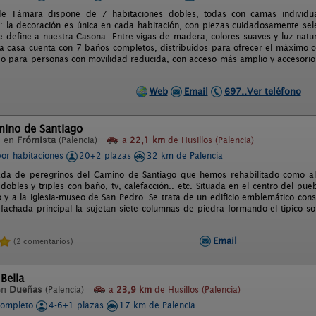
e Támara dispone de 7 habitaciones dobles, todas con camas individua
: la decoración es única en cada habitación, con piezas cuidadosamente sele
 define a nuestra Casona. Entre vigas de madera, colores suaves y luz nat
a casa cuenta con 7 baños completos, distribuidos para ofrecer el máximo c
o para personas con movilidad reducida, con acceso más amplio y accesorio
Web
Email
697..Ver teléfono
mino de Santiago
l en
Frómista
(Palencia)
a
22,1 km
de Husillos (Palencia)
por habitaciones
20+2 plazas
32 km de Palencia
da de peregrinos del Camino de Santiago que hemos rehabilitado como alo
dobles y triples con baño, tv, calefacción.. etc. Situada en el centro del pu
 y a la iglesia-museo de San Pedro. Se trata de un edificio emblemático const
 fachada principal la sujetan siete columnas de piedra formando el típico s
Email
(2 comentarios)
 Bella
en
Dueñas
(Palencia)
a
23,9 km
de Husillos (Palencia)
completo
4-6+1 plazas
17 km de Palencia