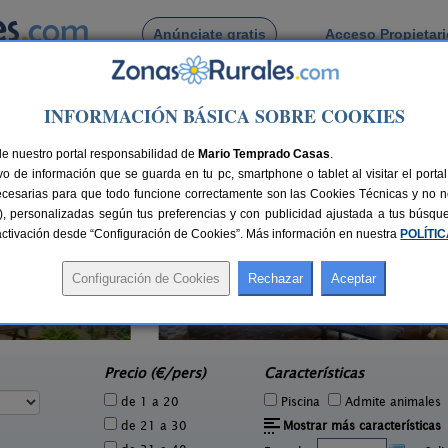
Anúnciate gratis
Acceso Propietar
Busca por pueblo
INFORMACIÓN BÁSICA SOBRE COOKIES
sillos
de Husillos
de nuestro portal responsabilidad de
Mario Temprado Casas
.
o de información que se guarda en tu pc, smartphone o tablet al visitar el port
ecesarias para que todo funcione correctamente son las Cookies Técnicas y no ne
rias), personalizadas según tus preferencias y con publicidad ajustada a tus búsq
sactivación desde “Configuración de Cookies”. Más información en nuestra
POLÍTI
La Casona de Támara
1 pers.
14 pers.
30 €
30 €
Támara de Campos (Palencia)
Be
e
desde
Precio (€/pers)
Características
de 1 a 20
Piscina
Admite animales
de 21 a 30
Mostrar más características