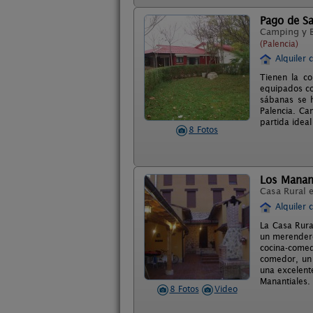
Pago de Sa
Camping y 
(Palencia)
Alquiler 
Tienen la c
equipados co
sábanas se h
Palencia. Ca
partida ideal
8 Fotos
Los Manan
Casa Rural 
Alquiler 
La Casa Rura
un merendero
cocina-comed
comedor, un 
una excelent
Manantiales.
8 Fotos
Video