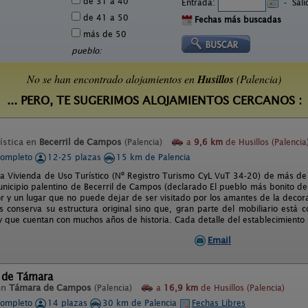
de 31 a 40
Entrada:
-
Sal
de 41 a 50
Fechas más buscadas
más de 50
pueblo:
No se han encontrado alojamientos en
Husillos
(Palencia)
... PERO, TE SUGERIMOS ALOJAMIENTOS CERCANOS :
ística en
Becerril de Campos
(Palencia)
a
9,6 km
de Husillos (Palencia
completo
12-25 plazas
15 km de Palencia
na Vivienda de Uso Turístico (Nº Registro Turismo CyL VuT 34-20) de más d
unicipio palentino de Becerril de Campos (declarado El pueblo más bonito de
 y un lugar que no puede dejar de ser visitado por los amantes de la decora
 conserva su estructura original sino que, gran parte del mobiliario está c
y que cuentan con muchos años de historia. Cada detalle del establecimiento l
Email
 de Támara
en
Támara de Campos
(Palencia)
a
16,9 km
de Husillos (Palencia)
completo
14 plazas
30 km de Palencia
Fechas Libres