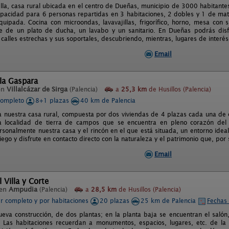
ella, casa rural ubicada en el centro de Dueñas, municipio de 3000 habitantes
apacidad para 6 personas repartidas en 3 habitaciones, 2 dobles y 1 de mat
quipada. Cocina con microondas, lavavajillas, frigorífico, horno, mesa con s
 de un plato de ducha, un lavabo y un sanitario. En Dueñas podrás disfru
alles estrechas y sus soportales, descubriendo, mientras, lugares de interés 
Email
la Gaspara
en
Villalcázar de Sirga
(Palencia)
a
25,3 km
de Husillos (Palencia)
completo
8+1 plazas
40 km de Palencia
a nuestra casa rural, compuesta por dos viviendas de 4 plazas cada una de e
 localidad de tierra de campos que se encuentra en pleno corazón del
rsonalmente nuestra casa y el rincón en el que está situada, un entorno ide
iego y disfrute en contacto directo con la naturaleza y el patrimonio que, por 
Email
 Villa y Corte
 en
Ampudia
(Palencia)
a
28,5 km
de Husillos (Palencia)
er completo y por habitaciones
20 plazas
25 km de Palencia
Fechas 
nueva construcción, de dos plantas; en la planta baja se encuentran el salón,
. Las habitaciones recuerdan a monumentos, espacios, lugares, etc. de la