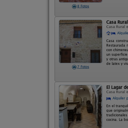
8 Fotos
Casa Rural
Casa Rural 
Alquil
Casa constr
Restaurada r
con chimenea
un superfici
y otras anti
de latex y vi
7 Fotos
El Lagar de
Casa Rural 
Alquiler 
En el tranqui
que original
tradicionale
cocina. La b