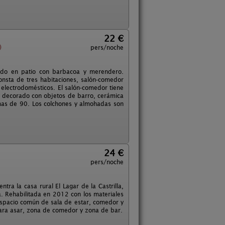
22 €
)
pers/noche
tido en patio con barbacoa y merendero.
nsta de tres habitaciones, salón-comedor
electrodomésticos. El salón-comedor tiene
 decorado con objetos de barro, cerámica
mas de 90. Los colchones y almohadas son
24 €
pers/noche
ntra la casa rural El Lagar de la Castrilla,
a. Rehabilitada en 2012 con los materiales
 espacio común de sala de estar, comedor y
para asar, zona de comedor y zona de bar.