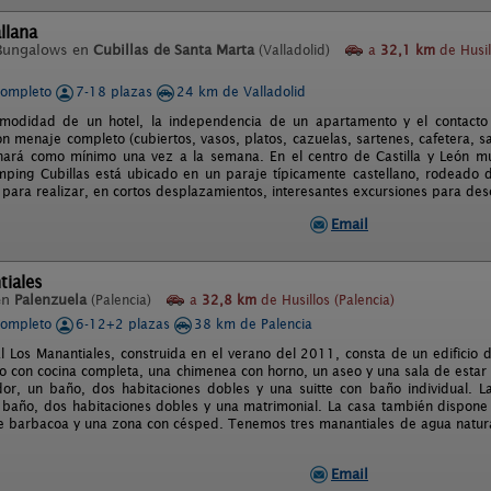
llana
Bungalows en
Cubillas de Santa Marta
(Valladolid)
a
32,1 km
de Husil
completo
7-18 plazas
24 km de Valladolid
omodidad de un hotel, la independencia de un apartamento y el contacto
n menaje completo (cubiertos, vasos, platos, cazuelas, sartenes, cafetera, sa
ará como mínimo una vez a la semana. En el centro de Castilla y León mu
mping Cubillas está ubicado en un paraje típicamente castellano, rodeado de
 para realizar, en cortos desplazamientos, interesantes excursiones para desc
Email
tiales
en
Palenzuela
(Palencia)
a
32,8 km
de Husillos (Palencia)
completo
6-12+2 plazas
38 km de Palencia
l Los Manantiales, construida en el verano del 2011, consta de un edificio d
 con cocina completa, una chimenea con horno, un aseo y una sala de estar 
or, un baño, dos habitaciones dobles y una suitte con baño individual. L
baño, dos habitaciones dobles y una matrimonial. La casa también dispone
e barbacoa y una zona con césped. Tenemos tres manantiales de agua natura
Email