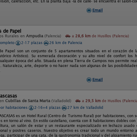
visión, calefacción, etc. En la planta baja -la de calle- se encuentra el salón
Email
s de Papel
os Rurales en
Ampudia
(Palencia)
a
28,6 km
de Husillos (Palencia)
completo
2-17 plazas
26 km de Palencia
 de Papel son un conjunto de 5 apartamentos situados en el corazón de l
stórico Artístico). Su esmerada decoración y su alto nivel de confort los
cualquier época del año. Situada en plena Tierra de Campos nos permite real
e. Naturaleza, arte, deporte o no hacer nada son algunas de las posibilidade
.
Email
rascasas
 en
Cubillas de Santa Marta
(Valladolid)
a
29,5 km
de Husillos (Palenci
por habitaciones
2-16+4 plazas
27 km de Valladolid
CASAS es un Hotel Rural (Centro de Turismo Rural) por habitaciones, con se
s en torno al vino. En estilo castellano, cuenta con 8 habitaciones dobles co
icultura, un salón de estar y un restaurante especializado en lechazo asa
cional y postres caseros. Nuestro objetivo es crear todo un mundo entorno al 
a, participar de una cata, de la gastronomía tradicional y del alojamiento rur