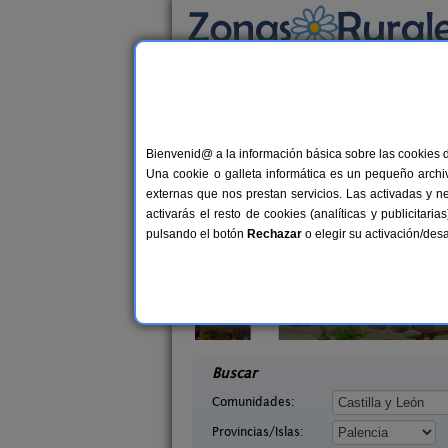
Busca por alojamiento
Alojamientos
>
Castilla y León
>
Palencia
> Hu
Casas Rurales cerca 
Bienvenid@ a la información básica sobre las cookies 
Una cookie o galleta informática es un pequeño archiv
externas que nos prestan servicios. Las activadas y n
activarás el resto de cookies (analíticas y publicita
pulsando el botón
Rechazar
o elegir su activación/de
ón II
Casa Calderón
10+1 pers.
10+
30 €
lencia)
Brañosera (Palencia)
desde
desd
Buscar
Comunidades:
Provincias/Islas: