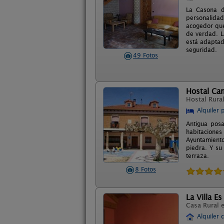
La Casona d
personalidad
acogedor que
de verdad. L
está adaptad
seguridad.
49 Fotos
Hostal Ca
Hostal Rura
Alquiler 
Antigua posa
habitaciones 
Ayuntamiento
piedra. Y su
terraza.
8 Fotos
La Villa Es
Casa Rural 
Alquiler 