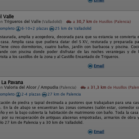
Email
l Valle
en
Trigueros del Valle
(Valladolid)
a
30,7 km
de Husillos (Palencia)
completo
6-10+2 plazas
25 km de Valladolid
estaurada, amplia y acogedora, decorada para que su estancia se convierta 
 casa. Amplia casa que pudiera datar del S XV, resturada y preparada pa
 Tiene cinco dormitorios, cuatro baños, jardín con barbacoa y piscina. Co
rande con piscina donde poder disfrutar de las noches veraniegas y de 
isita a los castillos de la zona y al Castillo Encantado de Trigueros.
Email
 La Pavana
en
Valoria del Alcor / Ampudia
(Palencia)
a
31,3 km
de Husillos (Palen
completo
2-4 plazas
27 km de Palencia
icación de piedra y tapial destinada a pastores que trabajaban para una ca
a. En la de abajo se encuentran las zonas comunes (salón estar, comedor coc
ño y en la bajo cubierta la habitación de matrimonio con baño. Toda la casa
s, por su recuperación de antiguas alacenas empotradas, armarios de obra y 
sólo 27 km de Palencia y a 30 km de Valladolid.
Email