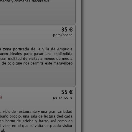
-comedor y chimenea decorativa.
35 €
pers/noche
a zona porticada de la Villa de Ampudia
 hacen ideales para pasar una espléndida
izar multitud de visitas a menos de media
s de ocio que nos permite este maravilloso
55 €
a)
pers/noche
rvicio de restaurante y una gran variedad
n baño propio, una sala de lectura dedicada
do en horno de adobe y barro, así como en
vino, en el que el visitante pueda visitar
al.