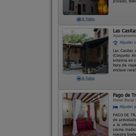
privado, tele
8 Fotos
Las Casita
Apartament
Alquiler 
Las Casitas
(Conjunto Hi
estancia en 
hora de viaj
enclave rural
8 Fotos
Pago de T
Hotel Rural
Alquiler 
PAGO DE TRAS
de actividade
a la vitivin
cocina tradi
nuestra bodeg