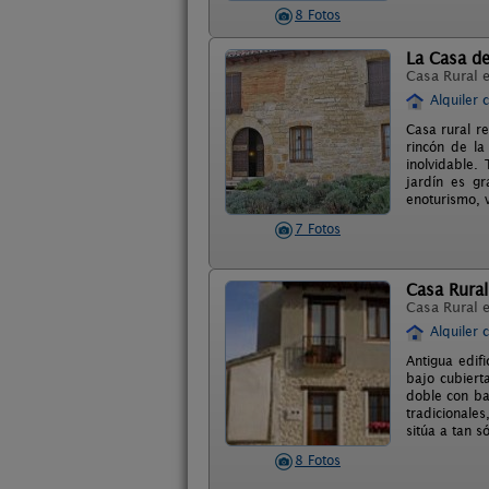
8 Fotos
La Casa de
Casa Rural 
Alquiler 
Casa rural r
rincón de la
inolvidable.
jardín es g
enoturismo, v
7 Fotos
Casa Rural
Casa Rural 
Alquiler 
Antigua edif
bajo cubiert
doble con ba
tradicionale
sitúa a tan 
8 Fotos