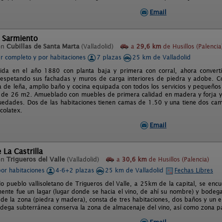
Email
 Sarmiento
en
Cubillas de Santa Marta
(Valladolid)
a
29,6 km
de Husillos (Palencia
er completo y por habitaciones
7 plazas
25 km de Valladolid
uida en el año 1880 con planta baja y primera con corral, ahora conver
espetando sus fachadas y muros de carga interiores de piedra y adobe. Co
 de leña, amplio baño y cocina equipada con todos los servicios y pequeños 
e de 26 m2. Amueblado con muebles de primera calidad en madera y forja y
guedades. Dos de las habitaciones tienen camas de 1.50 y una tiene dos ca
scolatex.
Email
 La Castrilla
en
Trigueros del Valle
(Valladolid)
a
30,6 km
de Husillos (Palencia)
por habitaciones
4-6+2 plazas
25 km de Valladolid
Fechas Libres
lo pueblo vallisoletano de Trigueros del Valle, a 25km de la capital, se encue
mente fue un lagar (lugar donde se hacia el vino, de ahí su nombre) y bodeg
s de la zona (piedra y madera), consta de tres habitaciones, dos baños y un
odega subterránea conserva la zona de almacenaje del vino, así como zona 