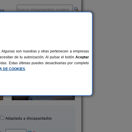
ios
-
al. Algunas son nuestras y otras pertenecen a empresas
cesitan de tu autorización. Al pulsar el botón
Aceptar
uedas. Estas últimas puedes desactivarlas por completo
CA DE COOKIES
.
El Arco
Hotel Los Tilos
12-25 pers.
40 €
cerril de Campos (Palencia)
Valberzoso (Palenci
desde
Adaptada a discapacitados