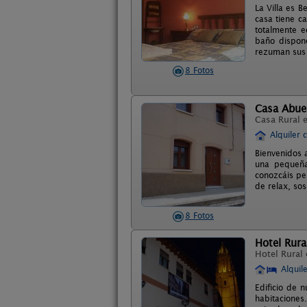
La Villa es B
casa tiene c
totalmente e
baño dispone
rezuman sus c
8 Fotos
Casa Abue
Casa Rural 
Alquiler 
Bienvenidos 
una pequeña
conozcáis pe
de relax, sos
8 Fotos
Hotel Rural
Hotel Rural
Alquil
Edificio de 
habitaciones