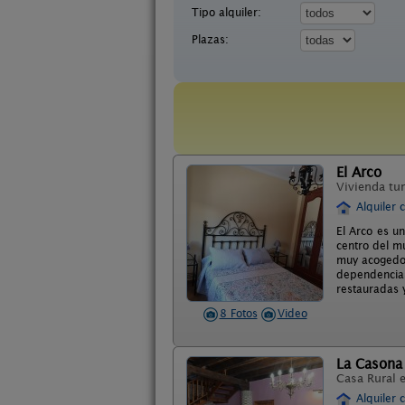
Tipo alquiler:
Plazas:
El Arco
Vivienda tur
Alquiler 
El Arco es u
centro del m
muy acogedor
dependencias
restauradas 
8 Fotos
Video
La Casona
Casa Rural 
Alquiler 