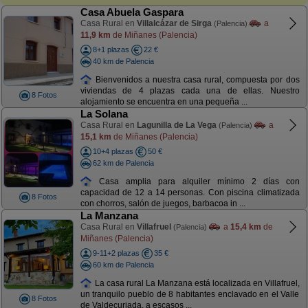
Casa Abuela Gaspara
Casa Rural en
Villalcázar de Sirga
a
(Palencia)
11,9 km
de Miñanes (Palencia)
8+1 plazas
22 €
40 km de Palencia
Bienvenidos a nuestra casa rural, compuesta por dos
viviendas de 4 plazas cada una de ellas. Nuestro
8 Fotos
alojamiento se encuentra en una pequeña ...
La Solana
Casa Rural en
Lagunilla de La Vega
a
(Palencia)
15,1 km
de Miñanes (Palencia)
10+4 plazas
50 €
62 km de Palencia
Casa amplia para alquiler mínimo 2 días con
capacidad de 12 a 14 personas. Con piscina climatizada
8 Fotos
con chorros, salón de juegos, barbacoa in ...
La Manzana
Casa Rural en
Villafruel
a
15,4 km
de
(Palencia)
Miñanes (Palencia)
9-11+2 plazas
35 €
60 km de Palencia
La casa rural La Manzana está localizada en Villafruel,
un tranquilo pueblo de 8 habitantes enclavado en el Valle
8 Fotos
de Valdecuriada, a escasos ...