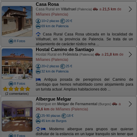
Casa Rosa
Casa Rural en
Villafruel
a
21,5 km
de
(Palencia)
Miñanes (Palencia)
10+2 plazas
20 €
69 km de Palencia
Casa Rural Casa Rosa ubicada en la localidad de
Villafruel, en la provincia de Palencia. Se trata de un
8 Fotos
alojamiento de carácter rústico reha ...
Hostal Camino de Santiago
Hostal Rural en
Frómista
a
21,8 km
de
(Palencia)
Miñanes (Palencia)
20+2 plazas
25 €
32 km de Palencia
Antigua posada de peregrinos del Camino de
8 Fotos
Santiago que hemos rehabilitado como alojamiento para
un turista actual. Amplias habitaciones dob ...
(2 comentarios)
Albergue Melgar
Albergue en
Melgar de Fernamental
a
(Burgos)
26,6 km
de Miñanes (Palencia)
25-90 plazas
18 €
45 km de Burgos
Moderno albergue para grupos que quieran
disfrutar de la estancia en un lugar tranquilo sin tener que
8 Fotos