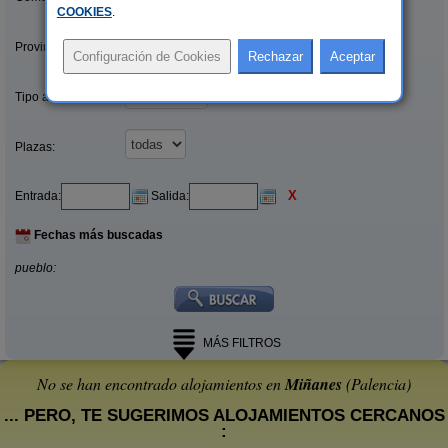
COOKIES
.
Provincias/Islas:
Tipo alquiler:
Plazas:
X
Entrada:
Salida:
Fechas más buscadas
pueblo:
MÁS FILTROS
No se han encontrado alojamientos en
Miñanes
(Palencia)
... PERO, TE SUGERIMOS ALOJAMIENTOS CERCANOS
: