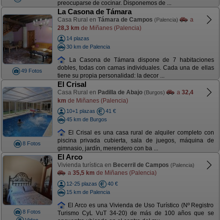
preocuparse de cocinar. Disponemos de ...
La Casona de Támara
Casa Rural en
Támara de Campos
a
(Palencia)
28,3 km
de Miñanes (Palencia)
14 plazas
30 km de Palencia
La Casona de Támara dispone de 7 habitaciones
dobles, todas con camas individuales. Cada una de ellas
49 Fotos
tiene su propia personalidad: la decor ...
El Crisal
Casa Rural en
Padilla de Abajo
a
32,4
(Burgos)
km
de Miñanes (Palencia)
10+1 plazas
41 €
45 km de Burgos
El Crisal es una casa rural de alquiler completo con
piscina privada cubierta, sala de juegos, máquina de
8 Fotos
gimnasio, jardín, merendero con ba ...
El Arco
Vivienda turística en
Becerril de Campos
(Palencia)
a
35,5 km
de Miñanes (Palencia)
12-25 plazas
40 €
15 km de Palencia
El Arco es una Vivienda de Uso Turístico (Nº Registro
8 Fotos
Turismo CyL VuT 34-20) de más de 100 años que se
Video