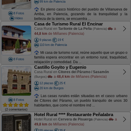
99 km de Palencia
En pleno casco histórico del pueblo de Villanueva de
8 Fotos
Arriba, en Palencia, gozando de la tranquilidad y la
Video
belleza de la sierra, se encuentra ...
Casa de Turismo Rural El Encinar
Casa Rural en
Tarilonte de La Peña
a
(Palencia)
44,8 km
de Miñanes (Palencia)
9 plazas
19 €
110 km de Palencia
Mi casa de turismo rural, reúne aquello que un grupo o
familia espera encontrar en un entorno rural, traquilidad,
8 Fotos
relajación y comodidad. Da ...
Castillo Goyito y Eugenio
Casa Rural en
Citores del Páramo / Sasamón
a
48,4 km
de Miñanes (Palencia)
(Burgos)
12 plazas
25 €
20 km de Burgos
Las casas rurales están situadas en el casco urbano
8 Fotos
de Citores del Páramo, un pueblo tranquilo de unos 30
habitantes, que como el nombre ind ...
(2 comentarios)
Hotel Rural **** Restaurante Peñalabra
Hotel Rural en
Cervera de Pisuerga
a
(Palencia)
49,8 km
de Miñanes (Palencia)
55 plazas
35 €