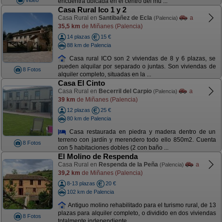
encuentra ubicada en el centro del mu ...
Casa Rural Ico 1 y 2
Casa Rural en
Santibañez de Ecla
a
(Palencia)
35,5 km
de Miñanes (Palencia)
14 plazas
15 €
88 km de Palencia
Casa rural ICO son 2 viviendas de 8 y 6 plazas, se
pueden alquilar por separado o juntas. Son viviendas de
8 Fotos
alquiler completo, situadas en la ...
Casa El Cinto
Casa Rural en
Becerril del Carpio
a
(Palencia)
39 km
de Miñanes (Palencia)
12 plazas
25 €
80 km de Palencia
Casa restaurada en piedra y madera dentro de un
terreno con jardín y merendero todo ello 850m2. Cuenta
8 Fotos
con 5 habitaciones dobles (2 con baño ...
El Molino de Respenda
Casa Rural en
Respenda de la Peña
a
(Palencia)
39,2 km
de Miñanes (Palencia)
8-13 plazas
20 €
102 km de Palencia
Antiguo molino rehabilitado para el turismo rural, de 13
plazas para alquiler completo, o dividido en dos viviendas
8 Fotos
totalmente independiente ...