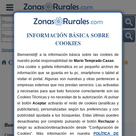
INFORMACIÓN BÁSICA SOBRE
COOKIES
Alojamientos
>
Castilla y León
>
Palencia
> Miñanes
Bienvenid@ a la información básica sobre las cookies de
Casas Rurales cerca de Miñanes
nuestro portal responsabilidad de
Mario Temprado Casas
.
Una cookie o galleta informática es un pequeño archivo de
información que se guarda en tu pc, smartphone o tablet al
visitar el portal. Algunas son nuestras y otras pertenecen a
empresas externas que nos prestan servicios. Las activadas
y necesarias para que todo funcione correctamente son las
Cookies Técnicas y no necesitan de tu autorización. Al pulsar
el botón
Aceptar
activarás el resto de cookies (analíticas y
Casa Calderón II
rs.
10+1 pers.
publicitarias), personalizadas según tus preferencias y con
 €
30 €
Brañosera (Palencia)
desde
publicidad ajustada a tus búsquedas. Estas últimas puedes
desactivarlas por completo pulsando el botón
Rechazar
o
Buscar
elegir su activación/desactivación desde “Configuración de
Cookies”. Más información en nuestra
POLÍTICA DE
Comunidades: