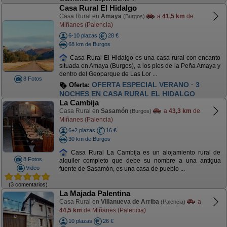
Casa Rural El Hidalgo
Casa Rural en
Amaya
a
41,5 km
de
(Burgos)
Miñanes (Palencia)
6-10 plazas
28 €
68 km de Burgos
Casa Rural El Hidalgo es una casa rural con encanto
situada en Amaya (Burgos), a los pies de la Peña Amaya y
dentro del Geoparque de Las Lor ...
8 Fotos
OFERTA ESPECIAL VERANO · 3
Oferta:
NOCHES EN CASA RURAL EL HIDALGO
La Cambija
Casa Rural en
Sasamón
a
43,3 km
de
(Burgos)
Miñanes (Palencia)
6+2 plazas
16 €
30 km de Burgos
Casa Rural La Cambija es un alojamiento rural de
8 Fotos
alquiler completo que debe su nombre a una antigua
Video
fuente de Sasamón, es una casa de pueblo ...
(3 comentarios)
La Majada Palentina
Casa Rural en
Villanueva de Arriba
a
(Palencia)
44,5 km
de Miñanes (Palencia)
10 plazas
26 €