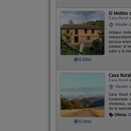
El Molino
Casa Rural 
Alquiler 
Antiguo moli
independient
terraza orien
conocer el i
subir a la m
8 Fotos
Casa Rural
Casa Rural 
Alquiler 
Casa Rural 
Geoparque d
chimenea, co
de la natural
O
Oferta:
8 Fotos