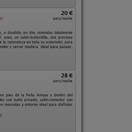
20 €
a)
pers/noche
o, o dividido en dos viviendas totalmente
 aseo, un salón-buhardilla, una preciosa
de la naturaleza en toda su extensión, para
oler y serrar madera. Ideal para pasear,
28 €
pers/noche
 los pies de la Peña Amaya y dentro del
les con baño privado, salón-comedor con
en mascotas y entorno ideal para disfrutar
O