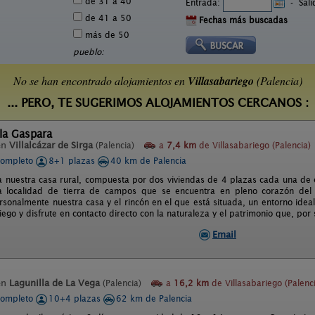
de 31 a 40
Entrada:
-
Sal
de 41 a 50
Fechas más buscadas
más de 50
pueblo:
No se han encontrado alojamientos en
Villasabariego
(Palencia)
... PERO, TE SUGERIMOS ALOJAMIENTOS CERCANOS :
la Gaspara
en
Villalcázar de Sirga
(Palencia)
a
7,4 km
de Villasabariego (Palencia)
completo
8+1 plazas
40 km de Palencia
a nuestra casa rural, compuesta por dos viviendas de 4 plazas cada una de e
 localidad de tierra de campos que se encuentra en pleno corazón del
rsonalmente nuestra casa y el rincón en el que está situada, un entorno ide
iego y disfrute en contacto directo con la naturaleza y el patrimonio que, por 
Email
en
Lagunilla de La Vega
(Palencia)
a
16,2 km
de Villasabariego (Palenc
completo
10+4 plazas
62 km de Palencia