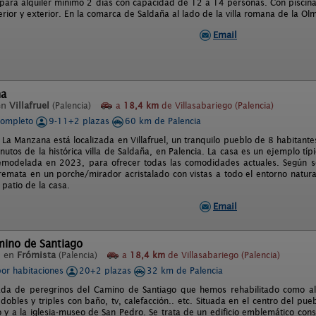
para alquiler mínimo 2 días con capacidad de 12 a 14 personas. Con piscina 
erior y exterior. En la comarca de Saldaña al lado de la villa romana de la O
Email
na
en
Villafruel
(Palencia)
a
18,4 km
de Villasabariego (Palencia)
completo
9-11+2 plazas
60 km de Palencia
 La Manzana está localizada en Villafruel, un tranquilo pueblo de 8 habitant
utos de la histórica villa de Saldaña, en Palencia. La casa es un ejemplo típi
emodelada en 2023, para ofrecer todas las comodidades actuales. Según s
emata en un porche/mirador acristalado con vistas a todo el entorno natural
patio de la casa.
Email
mino de Santiago
l en
Frómista
(Palencia)
a
18,4 km
de Villasabariego (Palencia)
por habitaciones
20+2 plazas
32 km de Palencia
da de peregrinos del Camino de Santiago que hemos rehabilitado como alo
dobles y triples con baño, tv, calefacción.. etc. Situada en el centro del pu
 y a la iglesia-museo de San Pedro. Se trata de un edificio emblemático const