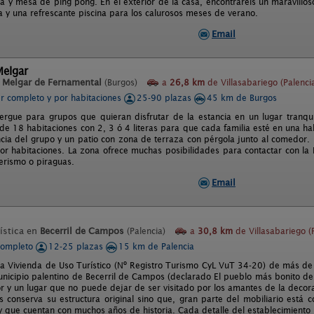
na y mesa de ping pong. En el exterior de la casa, encontrareis un maravillo
 y una refrescante piscina para los calurosos meses de verano.
Email
Melgar
n
Melgar de Fernamental
(Burgos)
a
26,8 km
de Villasabariego (Palenci
er completo y por habitaciones
25-90 plazas
45 km de Burgos
rgue para grupos que quieran disfrutar de la estancia en un lugar tranqui
e 18 habitaciones con 2, 3 ó 4 literas para que cada familia esté en una habi
ncia del grupo y un patio con zona de terraza con pérgola junto al comedor. 
or habitaciones. La zona ofrece muchas posibilidades para contactar con la N
derismo o piraguas.
Email
ística en
Becerril de Campos
(Palencia)
a
30,8 km
de Villasabariego (
completo
12-25 plazas
15 km de Palencia
na Vivienda de Uso Turístico (Nº Registro Turismo CyL VuT 34-20) de más d
unicipio palentino de Becerril de Campos (declarado El pueblo más bonito de
 y un lugar que no puede dejar de ser visitado por los amantes de la decora
 conserva su estructura original sino que, gran parte del mobiliario está c
y que cuentan con muchos años de historia. Cada detalle del establecimiento l