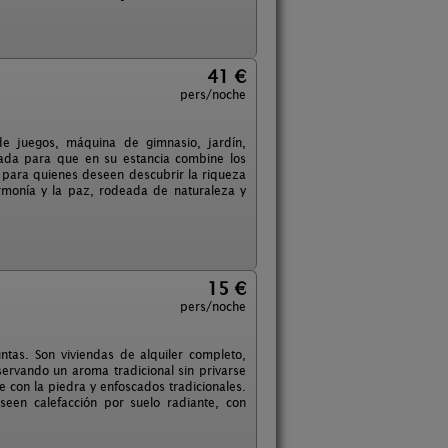
41 €
pers/noche
 de juegos, máquina de gimnasio, jardín,
ada para que en su estancia combine los
 para quienes deseen descubrir la riqueza
 armonía y la paz, rodeada de naturaleza y
15 €
pers/noche
tas. Son viviendas de alquiler completo,
servando un aroma tradicional sin privarse
 con la piedra y enfoscados tradicionales.
een calefacción por suelo radiante, con