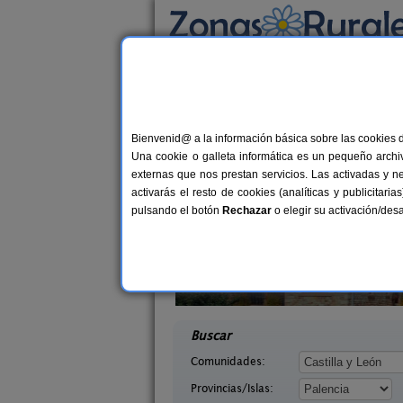
Busca por alojamiento
Alojamientos
>
Castilla y León
>
Palencia
> Vi
Casas Rurales cerca 
Bienvenid@ a la información básica sobre las cookies 
Una cookie o galleta informática es un pequeño archiv
externas que nos prestan servicios. Las activadas y n
activarás el resto de cookies (analíticas y publicita
pulsando el botón
Rechazar
o elegir su activación/de
erón
Casa Calderón II
10+1 pers.
10+
30 €
lencia)
Brañosera (Palencia)
desde
desd
Buscar
Comunidades:
Provincias/Islas: