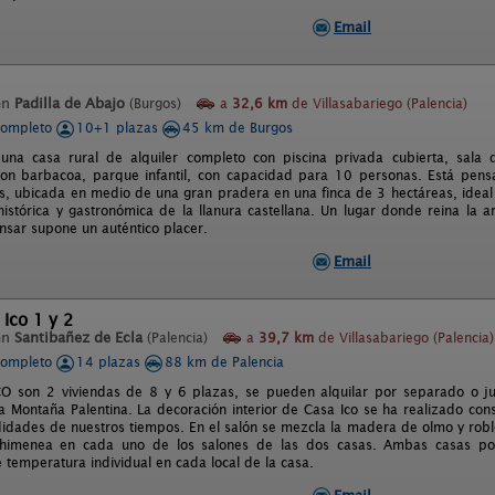
Email
en
Padilla de Abajo
(Burgos)
a
32,6 km
de Villasabariego (Palencia)
completo
10+1 plazas
45 km de Burgos
 una casa rural de alquiler completo con piscina privada cubierta, sala
on barbacoa, parque infantil, con capacidad para 10 personas. Está pens
os, ubicada en medio de una gran pradera en una finca de 3 hectáreas, ideal
, histórica y gastronómica de la llanura castellana. Un lugar donde reina la
sar supone un auténtico placer.
Email
 Ico 1 y 2
en
Santibañez de Ecla
(Palencia)
a
39,7 km
de Villasabariego (Palencia)
completo
14 plazas
88 km de Palencia
CO son 2 viviendas de 8 y 6 plazas, se pueden alquilar por separado o jun
la Montaña Palentina. La decoración interior de Casa Ico se ha realizado con
idades de nuestros tiempos. En el salón se mezcla la madera de olmo y roble
chimenea en cada uno de los salones de las dos casas. Ambas casas pos
 temperatura individual en cada local de la casa.