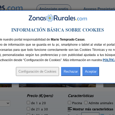
Anúnciate gratis
Acceso Propietar
Busca por pueblo
INFORMACIÓN BÁSICA SOBRE COOKIES
llasabariego
de Villasabariego
de nuestro portal responsabilidad de
Mario Temprado Casas
.
o de información que se guarda en tu pc, smartphone o tablet al visitar el port
ecesarias para que todo funcione correctamente son las Cookies Técnicas y no ne
rias), personalizadas según tus preferencias y con publicidad ajustada a tus búsq
sactivación desde “Configuración de Cookies”. Más información en nuestra
POLÍTI
La Casona de Támara
1 pers.
14 pers.
30 €
30 €
Támara de Campos (Palencia)
Vil
e
desde
Precio (€/pers)
Características
de 1 a 20
Piscina
Admite animales
de 21 a 30
Mostrar más características