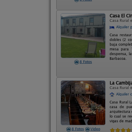
Casa El Ci
Casa Rural 
Alquiler 
Casa restau
dobles (2 c
baja complet
mesa para 10
despensa, la
Barbacoa.
8 Fotos
La Cambij
Casa Rural 
Alquiler 
Casa Rural L
casa de pue
arquitectura
lo cual se re
vigas de mad
8 Fotos
Video