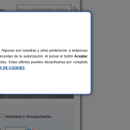
ios
-
al. Algunas son nuestras y otras pertenecen a empresas
cesitan de tu autorización. Al pulsar el botón
Aceptar
uedas. Estas últimas puedes desactivarlas por completo
CA DE COOKIES
.
La Majada Palentina
La Villa Es Bella
10 pers.
26 €
lanueva de Arriba (Palencia)
Dueñas (Palencia
desde
Adaptada a discapacitados