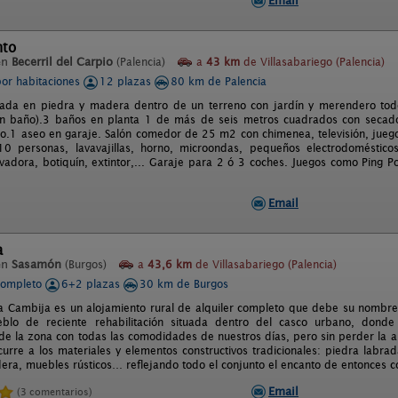
Email
nto
en
Becerril del Carpio
(Palencia)
a
43 km
de Villasabariego (Palencia)
por habitaciones
12 plazas
80 km de Palencia
rada en piedra y madera dentro de un terreno con jardín y merendero tod
on baño).3 baños en planta 1 de más de seis metros cuadrados con secado
o.1 aseo en garaje. Salón comedor de 25 m2 con chimenea, televisión, juego
 personas, lavavajillas, horno, microondas, pequeños electrodomésticos,
vadora, botiquín, extintor,... Garaje para 2 ó 3 coches. Juegos como Ping P
Email
a
en
Sasamón
(Burgos)
a
43,6 km
de Villasabariego (Palencia)
completo
6+2 plazas
30 km de Burgos
a Cambija es un alojamiento rural de alquiler completo que debe su nombre
blo de reciente rehabilitación situada dentro del casco urbano, donde
 de la zona con todas las comodidades de nuestros días, pero sin perder la au
curre a los materiales y elementos constructivos tradicionales: piedra labrad
era, muebles rústicos… reflejando todo el conjunto el encanto de entonces con
Email
(3 comentarios)