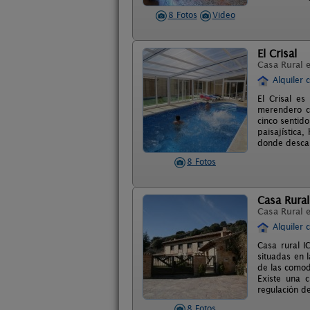
8 Fotos
Video
El Crisal
Casa Rural 
Alquiler 
El Crisal es
merendero c
cinco sentid
paisajística
donde descan
8 Fotos
Casa Rural
Casa Rural 
Alquiler 
Casa rural I
situadas en 
de las comod
Existe una 
regulación de
8 Fotos