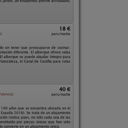
so jardín, un estupendo porche acristalado,
18 €
a)
pers/noche
lo sin tener que preocuparse de cocinar.
tación diferente. El albergue ofrece salas
El albergue se puede alquilar íntegro para
aturaleza, el Canal de Castilla para rutas
40 €
Palencia)
pers/noche
e 100 años que se encuentra ubicada en el
 España 2016). Se trata de un alojamiento
ción rústica pues, no sólo cada una de las
onstituido por piezas únicas que han sido
o convierte en un alojamiento único.