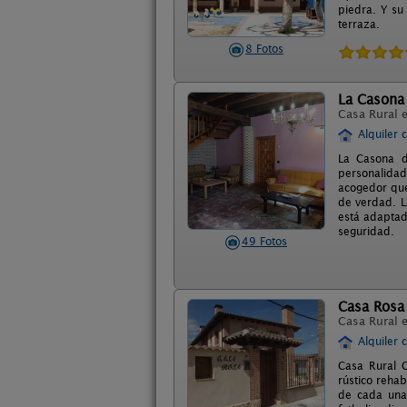
piedra. Y su
terraza.
8 Fotos
La Casona
Casa Rural 
Alquiler 
La Casona d
personalidad
acogedor que
de verdad. L
está adaptad
seguridad.
49 Fotos
Casa Rosa
Casa Rural 
Alquiler 
Casa Rural C
rústico reha
de cada una 