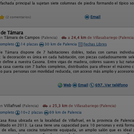
 fachada principal la sujetan siete columnas de piedra formando el típico s
Email
(2 comentarios)
 de Támara
en
Támara de Campos
(Palencia)
a
24,4 km
de Villasabariego (Palencia
completo
14 plazas
30 km de Palencia
Fechas Libres
e Támara dispone de 7 habitaciones dobles, todas con camas individua
: la decoración es única en cada habitación, con piezas cuidadosamente sele
 define a nuestra Casona. Entre vigas de madera, colores suaves y luz nat
a casa cuenta con 7 baños completos, distribuidos para ofrecer el máximo c
o para personas con movilidad reducida, con acceso más amplio y accesorio
Web
Email
697..Ver teléfono
en
Villafruel
(Palencia)
a
25,3 km
de Villasabariego (Palencia)
completo
10+2 plazas
69 km de Palencia
asa Rosa ubicada en la localidad de Villafruel, en la provincia de Palenci
bilitado en 2013. La casa tiene una capacidad para 10 personas y está form
de ellas, una cocina totalmente equipada, un amplio salón que es ideal 