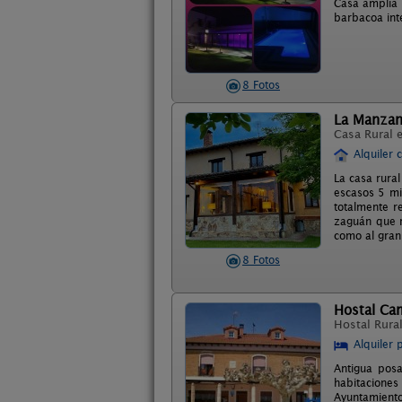
Casa amplia 
barbacoa int
8 Fotos
La Manza
Casa Rural 
Alquiler 
La casa rural
escasos 5 min
totalmente r
zaguán que r
como al gran 
8 Fotos
Hostal Ca
Hostal Rura
Alquiler 
Antigua posa
habitaciones 
Ayuntamiento