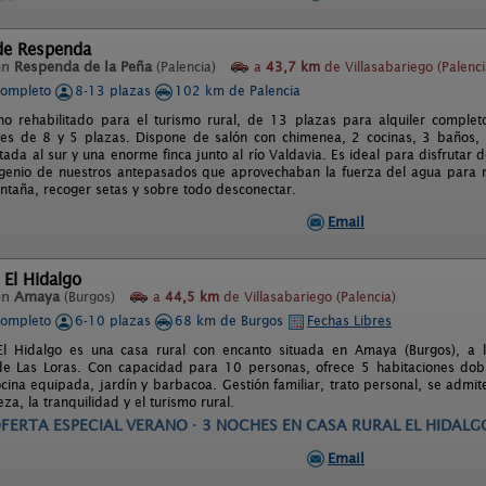
 de Respenda
en
Respenda de la Peña
(Palencia)
a
43,7 km
de Villasabariego (Palenci
completo
8-13 plazas
102 km de Palencia
no rehabilitado para el turismo rural, de 13 plazas para alquiler complet
es de 8 y 5 plazas. Dispone de salón con chimenea, 2 cocinas, 3 baños, 1
tada al sur y una enorme finca junto al río Valdavia. Es ideal para disfrutar 
ngenio de nuestros antepasados que aprovechaban la fuerza del agua para m
ontaña, recoger setas y sobre todo desconectar.
Email
 El Hidalgo
en
Amaya
(Burgos)
a
44,5 km
de Villasabariego (Palencia)
completo
6-10 plazas
68 km de Burgos
Fechas Libres
El Hidalgo es una casa rural con encanto situada en Amaya (Burgos), a
e Las Loras. Con capacidad para 10 personas, ofrece 5 habitaciones dob
cina equipada, jardín y barbacoa. Gestión familiar, trato personal, se admit
eza, la tranquilidad y el turismo rural.
FERTA ESPECIAL VERANO · 3 NOCHES EN CASA RURAL EL HIDALG
Email