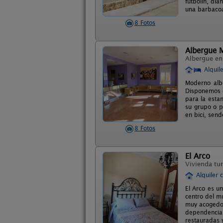
futbolin, dia
una barbacoa
8 Fotos
Albergue 
Albergue e
Alquil
Moderno albe
Disponemos d
para la esta
su grupo o p
en bici, sen
8 Fotos
El Arco
Vivienda tur
Alquiler 
El Arco es u
centro del m
muy acogedor
dependencias
restauradas 