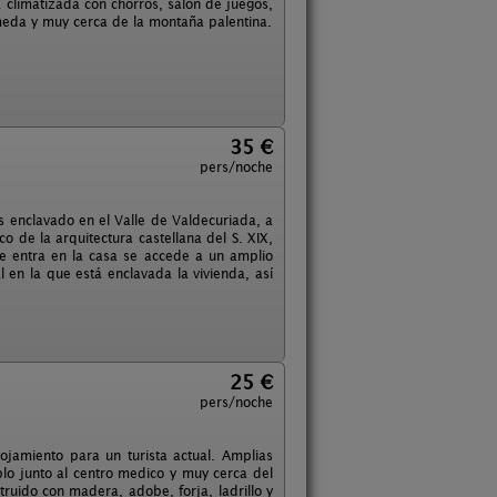
climatizada con chorros, salón de juegos,
lmeda y muy cerca de la montaña palentina.
35 €
pers/noche
es enclavado en el Valle de Valdecuriada, a
co de la arquitectura castellana del S. XIX,
e entra en la casa se accede a un amplio
 en la que está enclavada la vivienda, así
25 €
pers/noche
jamiento para un turista actual. Amplias
eblo junto al centro medico y muy cerca del
ruido con madera, adobe, forja, ladrillo y