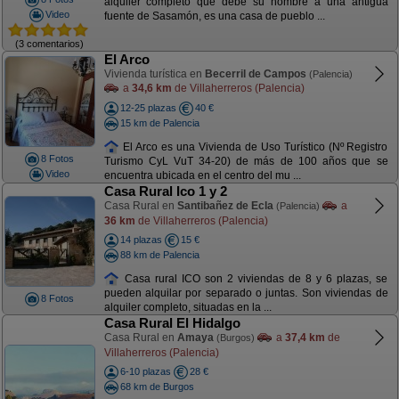
alquiler completo que debe su nombre a una antigua
Video
fuente de Sasamón, es una casa de pueblo ...
(3 comentarios)
El Arco
Vivienda turística en
Becerril de Campos
(Palencia)
a
34,6 km
de Villaherreros (Palencia)
12-25 plazas
40 €
15 km de Palencia
El Arco es una Vivienda de Uso Turístico (Nº Registro
8 Fotos
Turismo CyL VuT 34-20) de más de 100 años que se
Video
encuentra ubicada en el centro del mu ...
Casa Rural Ico 1 y 2
Casa Rural en
Santibañez de Ecla
a
(Palencia)
36 km
de Villaherreros (Palencia)
14 plazas
15 €
88 km de Palencia
Casa rural ICO son 2 viviendas de 8 y 6 plazas, se
pueden alquilar por separado o juntas. Son viviendas de
8 Fotos
alquiler completo, situadas en la ...
Casa Rural El Hidalgo
Casa Rural en
Amaya
a
37,4 km
de
(Burgos)
Villaherreros (Palencia)
6-10 plazas
28 €
68 km de Burgos