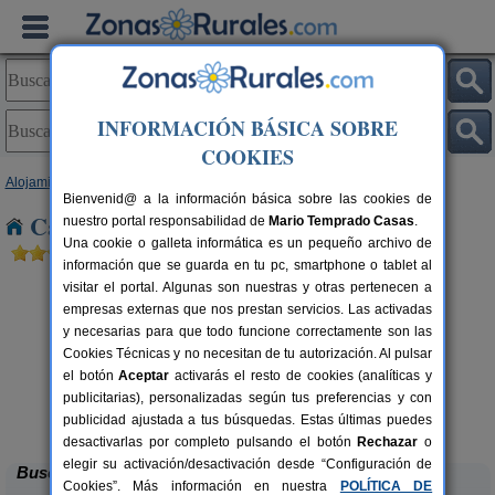
INFORMACIÓN BÁSICA SOBRE
COOKIES
Alojamientos
>
Castilla y León
>
Palencia
> Villaherreros
Bienvenid@ a la información básica sobre las cookies de
Casas Rurales cerca de Villaherreros
nuestro portal responsabilidad de
Mario Temprado Casas
.
Una cookie o galleta informática es un pequeño archivo de
información que se guarda en tu pc, smartphone o tablet al
visitar el portal. Algunas son nuestras y otras pertenecen a
empresas externas que nos prestan servicios. Las activadas
y necesarias para que todo funcione correctamente son las
Cookies Técnicas y no necesitan de tu autorización. Al pulsar
el botón
Aceptar
activarás el resto de cookies (analíticas y
publicitarias), personalizadas según tus preferencias y con
La Casona de Támara
rs.
14 pers.
 €
30 €
publicidad ajustada a tus búsquedas. Estas últimas puedes
Támara de Campos (Palencia)
desde
desactivarlas por completo pulsando el botón
Rechazar
o
elegir su activación/desactivación desde “Configuración de
Buscar
Cookies”. Más información en nuestra
POLÍTICA DE