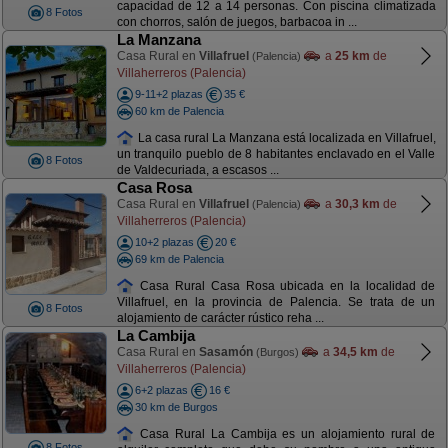
capacidad de 12 a 14 personas. Con piscina climatizada
8 Fotos
con chorros, salón de juegos, barbacoa in ...
La Manzana
Casa Rural en
Villafruel
a
25 km
de
(Palencia)
Villaherreros (Palencia)
9-11+2 plazas
35 €
60 km de Palencia
La casa rural La Manzana está localizada en Villafruel,
un tranquilo pueblo de 8 habitantes enclavado en el Valle
8 Fotos
de Valdecuriada, a escasos ...
Casa Rosa
Casa Rural en
Villafruel
a
30,3 km
de
(Palencia)
Villaherreros (Palencia)
10+2 plazas
20 €
69 km de Palencia
Casa Rural Casa Rosa ubicada en la localidad de
Villafruel, en la provincia de Palencia. Se trata de un
8 Fotos
alojamiento de carácter rústico reha ...
La Cambija
Casa Rural en
Sasamón
a
34,5 km
de
(Burgos)
Villaherreros (Palencia)
6+2 plazas
16 €
30 km de Burgos
Casa Rural La Cambija es un alojamiento rural de
8 Fotos