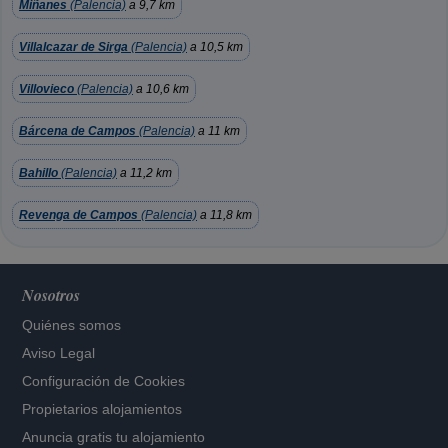
Miñanes
(Palencia)
a 9,7 km
Villalcazar de Sirga
(Palencia)
a 10,5 km
Villovieco
(Palencia)
a 10,6 km
Bárcena de Campos
(Palencia)
a 11 km
Bahillo
(Palencia)
a 11,2 km
Revenga de Campos
(Palencia)
a 11,8 km
Nosotros
Quiénes somos
Aviso Legal
Configuración de Cookies
Propietarios alojamientos
Anuncia gratis tu alojamiento