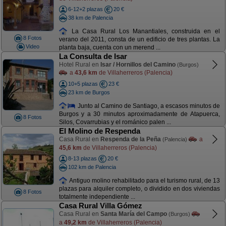
6-12+2 plazas
20 €
38 km de Palencia
La Casa Rural Los Manantiales, construida en el
8 Fotos
verano del 2011, consta de un edificio de tres plantas. La
Video
planta baja, cuenta con un merend ...
La Consulta de Isar
Hotel Rural en
Isar / Hornillos del Camino
(Burgos)
a
43,6 km
de Villaherreros (Palencia)
10+5 plazas
23 €
23 km de Burgos
Junto al Camino de Santiago, a escasos minutos de
Burgos y a 30 minutos aproximadamente de Atapuerca,
8 Fotos
Silos, Covarrubias y el románico palen ...
El Molino de Respenda
Casa Rural en
Respenda de la Peña
a
(Palencia)
45,6 km
de Villaherreros (Palencia)
8-13 plazas
20 €
102 km de Palencia
Antiguo molino rehabilitado para el turismo rural, de 13
plazas para alquiler completo, o dividido en dos viviendas
8 Fotos
totalmente independiente ...
Casa Rural Villa Gómez
Casa Rural en
Santa María del Campo
(Burgos)
a
49,2 km
de Villaherreros (Palencia)