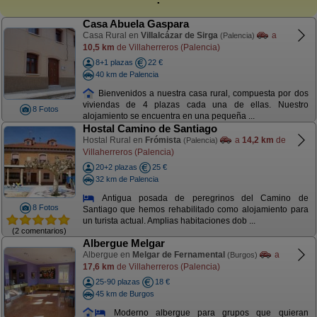
Casa Abuela Gaspara
Casa Rural en
Villalcázar de Sirga
a
(Palencia)
10,5 km
de Villaherreros (Palencia)
8+1 plazas
22 €
40 km de Palencia
Bienvenidos a nuestra casa rural, compuesta por dos
viviendas de 4 plazas cada una de ellas. Nuestro
8 Fotos
alojamiento se encuentra en una pequeña ...
Hostal Camino de Santiago
Hostal Rural en
Frómista
a
14,2 km
de
(Palencia)
Villaherreros (Palencia)
20+2 plazas
25 €
32 km de Palencia
Antigua posada de peregrinos del Camino de
8 Fotos
Santiago que hemos rehabilitado como alojamiento para
un turista actual. Amplias habitaciones dob ...
(2 comentarios)
Albergue Melgar
Albergue en
Melgar de Fernamental
a
(Burgos)
17,6 km
de Villaherreros (Palencia)
25-90 plazas
18 €
45 km de Burgos
Moderno albergue para grupos que quieran