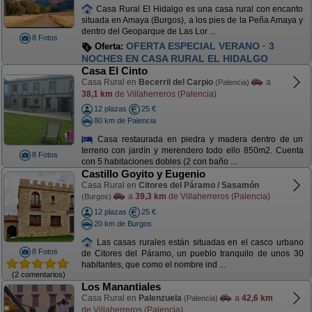
Casa Rural El Hidalgo es una casa rural con encanto
situada en Amaya (Burgos), a los pies de la Peña Amaya y
dentro del Geoparque de Las Lor ...
8 Fotos
OFERTA ESPECIAL VERANO · 3
Oferta:
NOCHES EN CASA RURAL EL HIDALGO
Casa El Cinto
Casa Rural en
Becerril del Carpio
a
(Palencia)
38,1 km
de Villaherreros (Palencia)
12 plazas
25 €
80 km de Palencia
Casa restaurada en piedra y madera dentro de un
terreno con jardín y merendero todo ello 850m2. Cuenta
8 Fotos
con 5 habitaciones dobles (2 con baño ...
Castillo Goyito y Eugenio
Casa Rural en
Citores del Páramo / Sasamón
a
39,3 km
de Villaherreros (Palencia)
(Burgos)
12 plazas
25 €
20 km de Burgos
Las casas rurales están situadas en el casco urbano
8 Fotos
de Citores del Páramo, un pueblo tranquilo de unos 30
habitantes, que como el nombre ind ...
(2 comentarios)
Los Manantiales
Casa Rural en
Palenzuela
a
42,6 km
(Palencia)
de Villaherreros (Palencia)