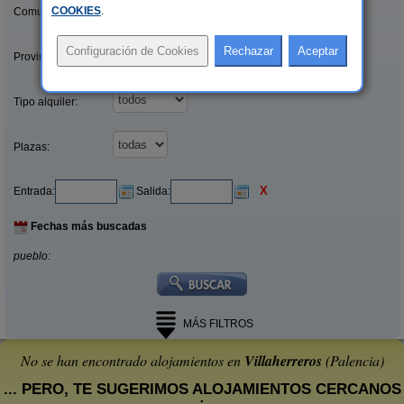
COOKIES
.
Comunidades:
Provincias/Islas:
Tipo alquiler:
Plazas:
X
Entrada:
Salida:
Fechas más buscadas
pueblo:
MÁS FILTROS
No se han encontrado alojamientos en
Villaherreros
(Palencia)
... PERO, TE SUGERIMOS ALOJAMIENTOS CERCANOS
: