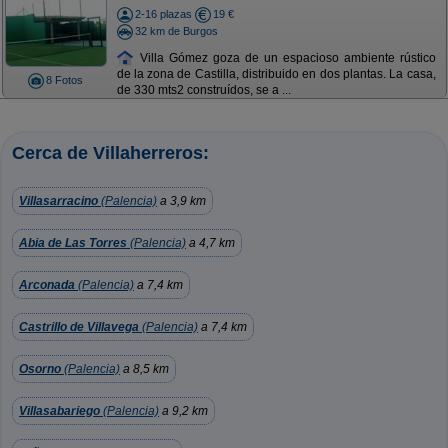
2-16 plazas
19 €
32 km de Burgos
Villa Gómez goza de un espacioso ambiente rústico
de la zona de Castilla, distribuido en dos plantas. La casa,
8 Fotos
de 330 mts2 construídos, se a ...
Cerca de Villaherreros:
Villasarracino
(Palencia)
a 3,9 km
Abia de Las Torres
(Palencia)
a 4,7 km
Arconada
(Palencia)
a 7,4 km
Castrillo de Villavega
(Palencia)
a 7,4 km
Osorno
(Palencia)
a 8,5 km
Villasabariego
(Palencia)
a 9,2 km