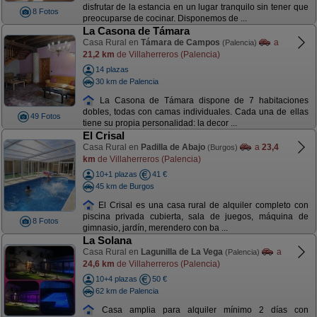
disfrutar de la estancia en un lugar tranquilo sin tener que
8 Fotos
preocuparse de cocinar. Disponemos de ...
La Casona de Támara
Casa Rural en
Támara de Campos
a
(Palencia)
21,2 km
de Villaherreros (Palencia)
14 plazas
30 km de Palencia
La Casona de Támara dispone de 7 habitaciones
dobles, todas con camas individuales. Cada una de ellas
49 Fotos
tiene su propia personalidad: la decor ...
El Crisal
Casa Rural en
Padilla de Abajo
a
23,4
(Burgos)
km
de Villaherreros (Palencia)
10+1 plazas
41 €
45 km de Burgos
El Crisal es una casa rural de alquiler completo con
piscina privada cubierta, sala de juegos, máquina de
8 Fotos
gimnasio, jardín, merendero con ba ...
La Solana
Casa Rural en
Lagunilla de La Vega
a
(Palencia)
24,6 km
de Villaherreros (Palencia)
10+4 plazas
50 €
62 km de Palencia
Casa amplia para alquiler mínimo 2 días con