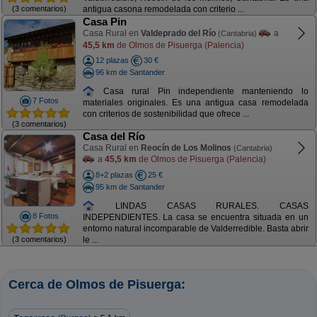
(3 comentarios)
antigua casona remodelada con criterio ...
Casa Pin
Casa Rural en
Valdeprado del Río
a
(Cantabria)
45,5 km
de Olmos de Pisuerga (Palencia)
12 plazas
30 €
96 km de Santander
Casa rural Pin independiente manteniendo lo
7 Fotos
materiales originales. Es una antigua casa remodelada
con criterios de sostenibilidad que ofrece ...
(3 comentarios)
Casa del Río
Casa Rural en
Reocín de Los Molinos
(Cantabria)
a
45,5 km
de Olmos de Pisuerga (Palencia)
8+2 plazas
25 €
95 km de Santander
LINDAS CASAS RURALES. CASAS
8 Fotos
INDEPENDIENTES. La casa se encuentra situada en un
entorno natural incomparable de Valderredible. Basta abrir
(3 comentarios)
le ...
Cerca de Olmos de Pisuerga: