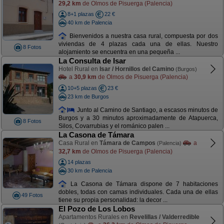
29,2 km
de Olmos de Pisuerga (Palencia)
8+1 plazas
22 €
40 km de Palencia
Bienvenidos a nuestra casa rural, compuesta por dos
viviendas de 4 plazas cada una de ellas. Nuestro
8 Fotos
alojamiento se encuentra en una pequeña ...
La Consulta de Isar
Hotel Rural en
Isar / Hornillos del Camino
(Burgos)
a
30,9 km
de Olmos de Pisuerga (Palencia)
10+5 plazas
23 €
23 km de Burgos
Junto al Camino de Santiago, a escasos minutos de
Burgos y a 30 minutos aproximadamente de Atapuerca,
8 Fotos
Silos, Covarrubias y el románico palen ...
La Casona de Támara
Casa Rural en
Támara de Campos
a
(Palencia)
32,7 km
de Olmos de Pisuerga (Palencia)
14 plazas
30 km de Palencia
La Casona de Támara dispone de 7 habitaciones
dobles, todas con camas individuales. Cada una de ellas
49 Fotos
tiene su propia personalidad: la decor ...
El Pozo de Los Lobos
Apartamentos Rurales en
Revelillas / Valderredible