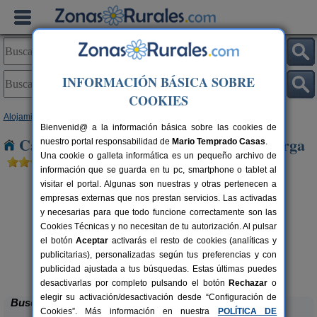
INFORMACIÓN BÁSICA SOBRE
COOKIES
Alojamientos
>
Castilla y León
>
Palencia
> Olmos de Pisuerga
Bienvenid@ a la información básica sobre las cookies de
Casas Rurales cerca de Olmos de Pisuerga
nuestro portal responsabilidad de
Mario Temprado Casas
.
Una cookie o galleta informática es un pequeño archivo de
información que se guarda en tu pc, smartphone o tablet al
visitar el portal. Algunas son nuestras y otras pertenecen a
empresas externas que nos prestan servicios. Las activadas
y necesarias para que todo funcione correctamente son las
Cookies Técnicas y no necesitan de tu autorización. Al pulsar
el botón
Aceptar
activarás el resto de cookies (analíticas y
publicitarias), personalizadas según tus preferencias y con
La Casona de Támara
rs.
14 pers.
 €
30 €
publicidad ajustada a tus búsquedas. Estas últimas puedes
Támara de Campos (Palencia)
desde
desactivarlas por completo pulsando el botón
Rechazar
o
elegir su activación/desactivación desde “Configuración de
Buscar
Cookies”. Más información en nuestra
POLÍTICA DE