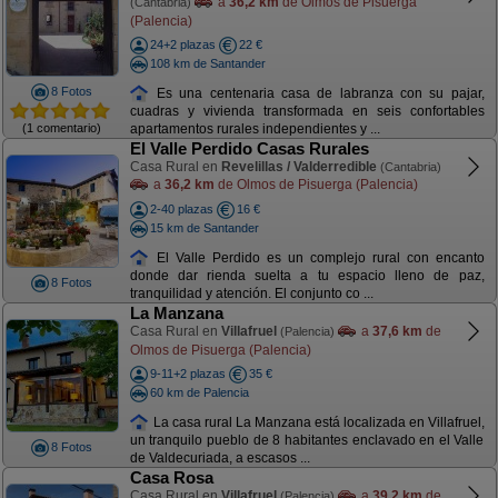
a
36,2 km
de Olmos de Pisuerga
(Cantabria)
(Palencia)
24+2 plazas
22 €
108 km de Santander
8 Fotos
Es una centenaria casa de labranza con su pajar,
cuadras y vivienda transformada en seis confortables
(1 comentario)
apartamentos rurales independientes y ...
El Valle Perdido Casas Rurales
Casa Rural en
Revelillas / Valderredible
(Cantabria)
a
36,2 km
de Olmos de Pisuerga (Palencia)
2-40 plazas
16 €
15 km de Santander
El Valle Perdido es un complejo rural con encanto
donde dar rienda suelta a tu espacio lleno de paz,
8 Fotos
tranquilidad y atención. El conjunto co ...
La Manzana
Casa Rural en
Villafruel
a
37,6 km
de
(Palencia)
Olmos de Pisuerga (Palencia)
9-11+2 plazas
35 €
60 km de Palencia
La casa rural La Manzana está localizada en Villafruel,
un tranquilo pueblo de 8 habitantes enclavado en el Valle
8 Fotos
de Valdecuriada, a escasos ...
Casa Rosa
Casa Rural en
Villafruel
a
39,2 km
de
(Palencia)