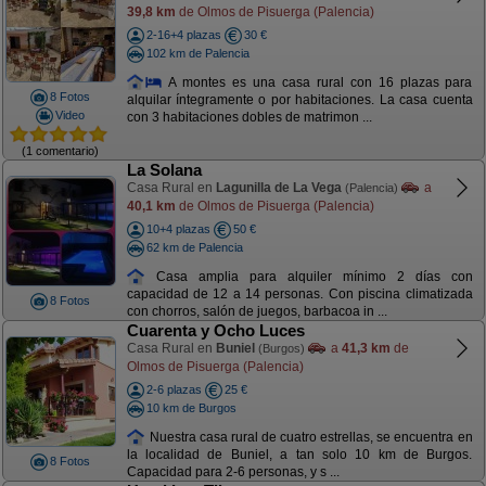
39,8 km
de Olmos de Pisuerga (Palencia)
2-16+4 plazas
30 €
102 km de Palencia
A montes es una casa rural con 16 plazas para
8 Fotos
alquilar íntegramente o por habitaciones. La casa cuenta
Video
con 3 habitaciones dobles de matrimon ...
(1 comentario)
La Solana
Casa Rural en
Lagunilla de La Vega
a
(Palencia)
40,1 km
de Olmos de Pisuerga (Palencia)
10+4 plazas
50 €
62 km de Palencia
Casa amplia para alquiler mínimo 2 días con
capacidad de 12 a 14 personas. Con piscina climatizada
8 Fotos
con chorros, salón de juegos, barbacoa in ...
Cuarenta y Ocho Luces
Casa Rural en
Buniel
a
41,3 km
de
(Burgos)
Olmos de Pisuerga (Palencia)
2-6 plazas
25 €
10 km de Burgos
Nuestra casa rural de cuatro estrellas, se encuentra en
la localidad de Buniel, a tan solo 10 km de Burgos.
8 Fotos
Capacidad para 2-6 personas, y s ...