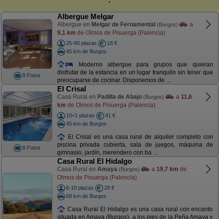
Albergue Melgar
Albergue en
Melgar de Fernamental
a
(Burgos)
9,1 km
de Olmos de Pisuerga (Palencia)
25-90 plazas
18 €
45 km de Burgos
Moderno albergue para grupos que quieran
disfrutar de la estancia en un lugar tranquilo sin tener que
8 Fotos
preocuparse de cocinar. Disponemos de ...
El Crisal
Casa Rural en
Padilla de Abajo
a
11,6
(Burgos)
km
de Olmos de Pisuerga (Palencia)
10+1 plazas
41 €
45 km de Burgos
El Crisal es una casa rural de alquiler completo con
piscina privada cubierta, sala de juegos, máquina de
8 Fotos
gimnasio, jardín, merendero con ba ...
Casa Rural El Hidalgo
Casa Rural en
Amaya
a
19,7 km
de
(Burgos)
Olmos de Pisuerga (Palencia)
6-10 plazas
28 €
68 km de Burgos
Casa Rural El Hidalgo es una casa rural con encanto
situada en Amaya (Burgos), a los pies de la Peña Amaya y