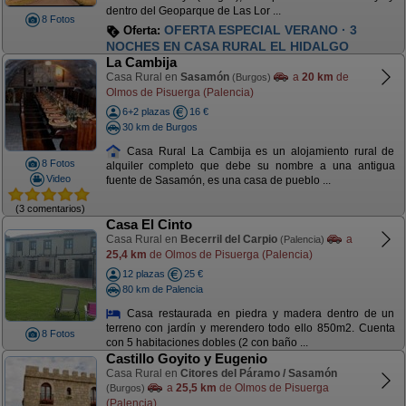
dentro del Geoparque de Las Lor ...
8 Fotos
OFERTA ESPECIAL VERANO · 3
Oferta:
NOCHES EN CASA RURAL EL HIDALGO
La Cambija
Casa Rural en
Sasamón
a
20 km
de
(Burgos)
Olmos de Pisuerga (Palencia)
6+2 plazas
16 €
30 km de Burgos
Casa Rural La Cambija es un alojamiento rural de
8 Fotos
alquiler completo que debe su nombre a una antigua
Video
fuente de Sasamón, es una casa de pueblo ...
(3 comentarios)
Casa El Cinto
Casa Rural en
Becerril del Carpio
a
(Palencia)
25,4 km
de Olmos de Pisuerga (Palencia)
12 plazas
25 €
80 km de Palencia
Casa restaurada en piedra y madera dentro de un
terreno con jardín y merendero todo ello 850m2. Cuenta
8 Fotos
con 5 habitaciones dobles (2 con baño ...
Castillo Goyito y Eugenio
Casa Rural en
Citores del Páramo / Sasamón
a
25,5 km
de Olmos de Pisuerga
(Burgos)
(Palencia)