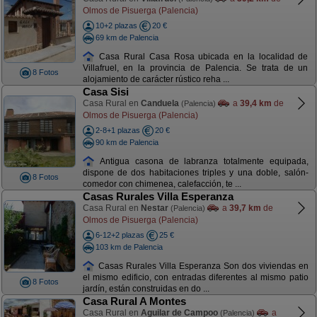
Olmos de Pisuerga (Palencia)
10+2 plazas
20 €
69 km de Palencia
Casa Rural Casa Rosa ubicada en la localidad de
Villafruel, en la provincia de Palencia. Se trata de un
8 Fotos
alojamiento de carácter rústico reha ...
Casa Sisi
Casa Rural en
Canduela
a
39,4 km
de
(Palencia)
Olmos de Pisuerga (Palencia)
2-8+1 plazas
20 €
90 km de Palencia
Antigua casona de labranza totalmente equipada,
dispone de dos habitaciones triples y una doble, salón-
8 Fotos
comedor con chimenea, calefacción, te ...
Casas Rurales Villa Esperanza
Casa Rural en
Nestar
a
39,7 km
de
(Palencia)
Olmos de Pisuerga (Palencia)
6-12+2 plazas
25 €
103 km de Palencia
Casas Rurales Villa Esperanza Son dos viviendas en
el mismo edificio, con entradas diferentes al mismo patio
8 Fotos
jardín, están construidas en do ...
Casa Rural A Montes
Casa Rural en
Aguilar de Campoo
a
(Palencia)