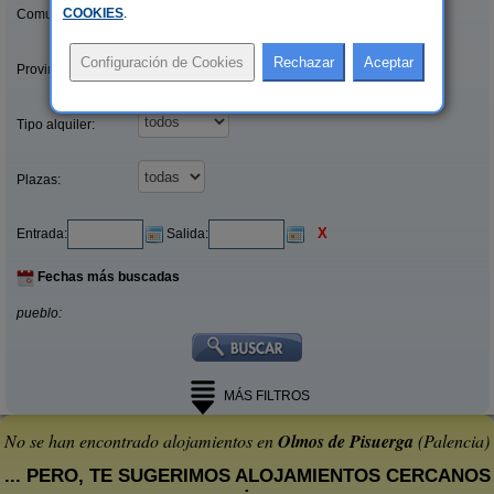
COOKIES
.
Comunidades:
Provincias/Islas:
Tipo alquiler:
Plazas:
X
Entrada:
Salida:
Fechas más buscadas
pueblo:
MÁS FILTROS
No se han encontrado alojamientos en
Olmos de Pisuerga
(Palencia)
... PERO, TE SUGERIMOS ALOJAMIENTOS CERCANOS
: