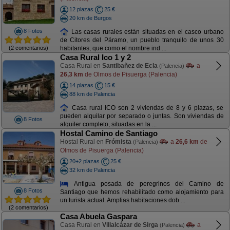
12 plazas
25 €
20 km de Burgos
8 Fotos
Las casas rurales están situadas en el casco urbano
de Citores del Páramo, un pueblo tranquilo de unos 30
(2 comentarios)
habitantes, que como el nombre ind ...
Casa Rural Ico 1 y 2
Casa Rural en
Santibañez de Ecla
a
(Palencia)
26,3 km
de Olmos de Pisuerga (Palencia)
14 plazas
15 €
88 km de Palencia
Casa rural ICO son 2 viviendas de 8 y 6 plazas, se
pueden alquilar por separado o juntas. Son viviendas de
8 Fotos
alquiler completo, situadas en la ...
Hostal Camino de Santiago
Hostal Rural en
Frómista
a
26,6 km
de
(Palencia)
Olmos de Pisuerga (Palencia)
20+2 plazas
25 €
32 km de Palencia
Antigua posada de peregrinos del Camino de
8 Fotos
Santiago que hemos rehabilitado como alojamiento para
un turista actual. Amplias habitaciones dob ...
(2 comentarios)
Casa Abuela Gaspara
Casa Rural en
Villalcázar de Sirga
a
(Palencia)