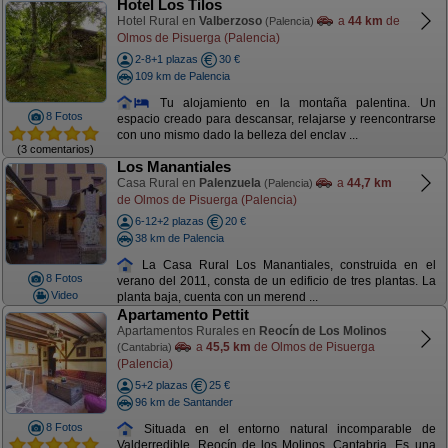
Hotel Los Tilos
Hotel Rural en
Valberzoso
a
44 km
de
(Palencia)
Olmos de Pisuerga (Palencia)
2-8+1 plazas
30 €
109 km de Palencia
Tu alojamiento en la montaña palentina. Un
8 Fotos
espacio creado para descansar, relajarse y reencontrarse
con uno mismo dado la belleza del enclav ...
(3 comentarios)
Los Manantiales
Casa Rural en
Palenzuela
a
44,7 km
(Palencia)
de Olmos de Pisuerga (Palencia)
6-12+2 plazas
20 €
38 km de Palencia
La Casa Rural Los Manantiales, construida en el
8 Fotos
verano del 2011, consta de un edificio de tres plantas. La
Video
planta baja, cuenta con un merend ...
Apartamento Pettit
Apartamentos Rurales en
Reocín de Los Molinos
a
45,5 km
de Olmos de Pisuerga
(Cantabria)
(Palencia)
5+2 plazas
25 €
96 km de Santander
8 Fotos
Situada en el entorno natural incomparable de
Valderredible, Reocín de los Molinos, Cantabria. Es una