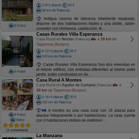
2-8+1 plazas
20 €
90 km de Palencia
Antigua casona de labranza totalmente equipada,
dispone de dos habitaciones triples y una doble, salón-
8 Fotos
comedor con chimenea, calefacción, te ...
Casas Rurales Villa Esperanza
Casa Rural en
Nestar
a
39 km
de
(Palencia)
Tagarrosa (Burgos)
6-12+2 plazas
25 €
103 km de Palencia
Casas Rurales Villa Esperanza Son dos viviendas en
el mismo edificio, con entradas diferentes al mismo patio
8 Fotos
jardín, están construidas en do ...
Casa Rural A Montes
Casa Rural en
Aguilar de Campoo
a
(Palencia)
39 km
de Tagarrosa (Burgos)
2-16+4 plazas
30 €
102 km de Palencia
A montes es una casa rural con 16 plazas para
8 Fotos
alquilar íntegramente o por habitaciones. La casa cuenta
Video
con 3 habitaciones dobles de matrimon ...
(1 comentario)
La Manzana