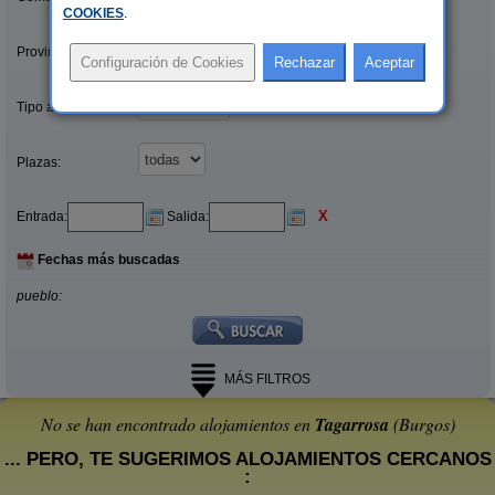
COOKIES
.
Provincias/Islas:
Tipo alquiler:
Plazas:
X
Entrada:
Salida:
Fechas más buscadas
pueblo:
MÁS FILTROS
No se han encontrado alojamientos en
Tagarrosa
(Burgos)
... PERO, TE SUGERIMOS ALOJAMIENTOS CERCANOS
: