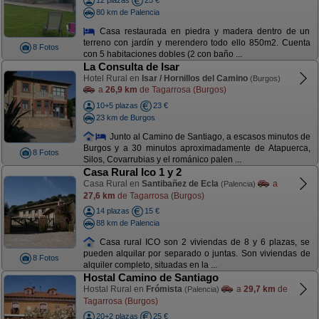
12 plazas
25 €
80 km de Palencia
Casa restaurada en piedra y madera dentro de un
terreno con jardín y merendero todo ello 850m2. Cuenta
8 Fotos
con 5 habitaciones dobles (2 con baño ...
La Consulta de Isar
Hotel Rural en
Isar / Hornillos del Camino
(Burgos)
a
26,9 km
de Tagarrosa (Burgos)
10+5 plazas
23 €
23 km de Burgos
Junto al Camino de Santiago, a escasos minutos de
Burgos y a 30 minutos aproximadamente de Atapuerca,
8 Fotos
Silos, Covarrubias y el románico palen ...
Casa Rural Ico 1 y 2
Casa Rural en
Santibañez de Ecla
a
(Palencia)
27,6 km
de Tagarrosa (Burgos)
14 plazas
15 €
88 km de Palencia
Casa rural ICO son 2 viviendas de 8 y 6 plazas, se
pueden alquilar por separado o juntas. Son viviendas de
8 Fotos
alquiler completo, situadas en la ...
Hostal Camino de Santiago
Hostal Rural en
Frómista
a
29,7 km
de
(Palencia)
Tagarrosa (Burgos)
20+2 plazas
25 €