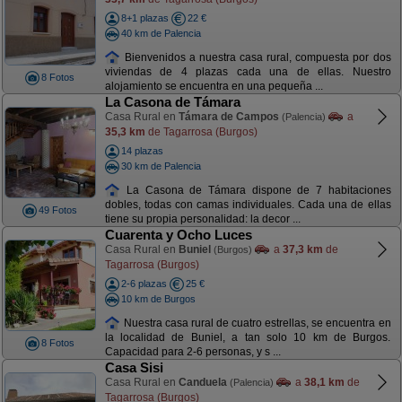
8+1 plazas
22 €
40 km de Palencia
Bienvenidos a nuestra casa rural, compuesta por dos
viviendas de 4 plazas cada una de ellas. Nuestro
8 Fotos
alojamiento se encuentra en una pequeña ...
La Casona de Támara
Casa Rural en
Támara de Campos
a
(Palencia)
35,3 km
de Tagarrosa (Burgos)
14 plazas
30 km de Palencia
La Casona de Támara dispone de 7 habitaciones
dobles, todas con camas individuales. Cada una de ellas
49 Fotos
tiene su propia personalidad: la decor ...
Cuarenta y Ocho Luces
Casa Rural en
Buniel
a
37,3 km
de
(Burgos)
Tagarrosa (Burgos)
2-6 plazas
25 €
10 km de Burgos
Nuestra casa rural de cuatro estrellas, se encuentra en
la localidad de Buniel, a tan solo 10 km de Burgos.
8 Fotos
Capacidad para 2-6 personas, y s ...
Casa Sisi
Casa Rural en
Canduela
a
38,1 km
de
(Palencia)
Tagarrosa (Burgos)