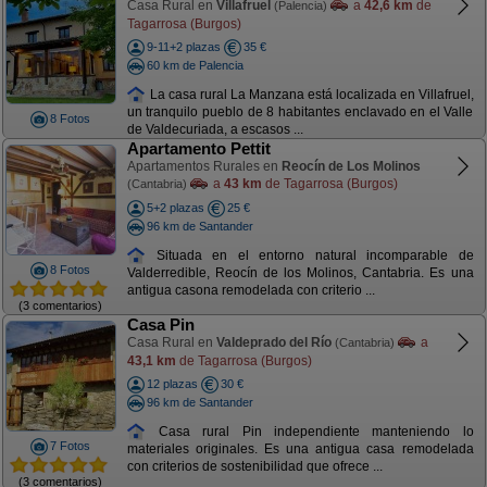
Casa Rural en
Villafruel
a
42,6 km
de
(Palencia)
Tagarrosa (Burgos)
9-11+2 plazas
35 €
60 km de Palencia
La casa rural La Manzana está localizada en Villafruel,
un tranquilo pueblo de 8 habitantes enclavado en el Valle
8 Fotos
de Valdecuriada, a escasos ...
Apartamento Pettit
Apartamentos Rurales en
Reocín de Los Molinos
a
43 km
de Tagarrosa (Burgos)
(Cantabria)
5+2 plazas
25 €
96 km de Santander
Situada en el entorno natural incomparable de
8 Fotos
Valderredible, Reocín de los Molinos, Cantabria. Es una
antigua casona remodelada con criterio ...
(3 comentarios)
Casa Pin
Casa Rural en
Valdeprado del Río
a
(Cantabria)
43,1 km
de Tagarrosa (Burgos)
12 plazas
30 €
96 km de Santander
Casa rural Pin independiente manteniendo lo
7 Fotos
materiales originales. Es una antigua casa remodelada
con criterios de sostenibilidad que ofrece ...
(3 comentarios)