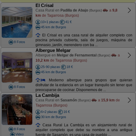
El Crisal
Casa Rural en
Padilla de Abajo
a
9,8
(Burgos)
km
de Tagarrosa (Burgos)
10+1 plazas
41 €
45 km de Burgos
El Crisal es una casa rural de alquiler completo con
piscina privada cubierta, sala de juegos, máquina de
8 Fotos
gimnasio, jardín, merendero con ba ...
Albergue Melgar
Albergue en
Melgar de Fernamental
a
(Burgos)
10,2 km
de Tagarrosa (Burgos)
25-90 plazas
18 €
45 km de Burgos
Moderno albergue para grupos que quieran
disfrutar de la estancia en un lugar tranquilo sin tener que
8 Fotos
preocuparse de cocinar. Disponemos de ...
La Cambija
Casa Rural en
Sasamón
a
15,9 km
de
(Burgos)
Tagarrosa (Burgos)
6+2 plazas
16 €
30 km de Burgos
Casa Rural La Cambija es un alojamiento rural de
8 Fotos
alquiler completo que debe su nombre a una antigua
Video
fuente de Sasamón, es una casa de pueblo ...