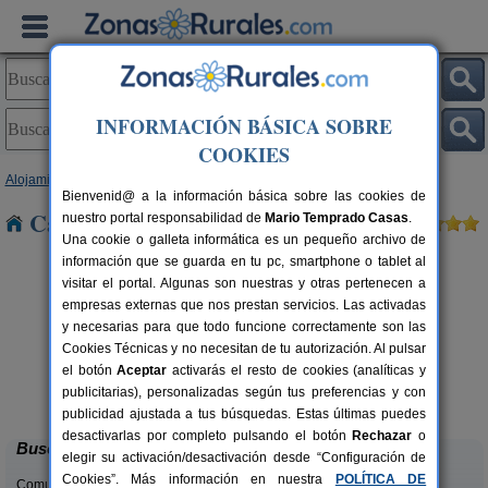
INFORMACIÓN BÁSICA SOBRE
COOKIES
Alojamientos
>
Castilla y León
>
Burgos
> Tagarrosa
Bienvenid@ a la información básica sobre las cookies de
Casas Rurales cerca de Tagarrosa
nuestro portal responsabilidad de
Mario Temprado Casas
.
Una cookie o galleta informática es un pequeño archivo de
información que se guarda en tu pc, smartphone o tablet al
visitar el portal. Algunas son nuestras y otras pertenecen a
empresas externas que nos prestan servicios. Las activadas
y necesarias para que todo funcione correctamente son las
Cookies Técnicas y no necesitan de tu autorización. Al pulsar
el botón
Aceptar
activarás el resto de cookies (analíticas y
La Morera de Agustina
rs.
4-10+1 pers.
publicitarias), personalizadas según tus preferencias y con
 €
21 €
Villanueva de Carazo (Burgos)
desde
publicidad ajustada a tus búsquedas. Estas últimas puedes
desactivarlas por completo pulsando el botón
Rechazar
o
Buscar
elegir su activación/desactivación desde “Configuración de
Cookies”. Más información en nuestra
POLÍTICA DE
Comunidades: