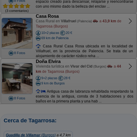
8 Fotos
espacio creado para descansar, relajarse y reencontrarse
con uno mismo dado la belleza del enclav ...
(3 comentarios)
Casa Rosa
Casa Rural en
Villafruel
a
43,9 km
de
(Palencia)
Tagarrosa (Burgos)
10+2 plazas
20 €
69 km de Palencia
Casa Rural Casa Rosa ubicada en la localidad de
Villafruel, en la provincia de Palencia. Se trata de un
8 Fotos
alojamiento de carácter rústico reha ...
Doña Elvira
Vivienda turística en
Vivar del Cid
a
44
(Burgos)
km
de Tagarrosa (Burgos)
9+2 plazas
28 €
9 km de Burgos
Antigua casa de labranza rehabitada respetando la
esencia de la antigua, consta de 3 habitaciones y dos
8 Fotos
baños en la primera planta y una hab ...
Cerca de Tagarrosa:
Guadilla de Villamar
(Burgos)
a 4,7 km