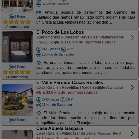
32 km de Palencia
Antigua posada de peregrinos del Camino de
8 Fotos
Santiago que hemos rehabilitado como alojamiento para
un turista actual. Amplias habitaciones dob ...
(2 comentarios)
El Pozo de Los Lobos
Apartamentos Rurales en
Revelillas / Valderredible
a
33,6 km
de Tagarrosa (Burgos)
(Cantabria)
24+2 plazas
22 €
108 km de Santander
Es una centenaria casa de labranza con su pajar,
8 Fotos
cuadras y vivienda transformada en seis confortables
apartamentos rurales independientes y ...
(1 comentario)
El Valle Perdido Casas Rurales
Casa Rural en
Revelillas / Valderredible
(Cantabria)
a
33,6 km
de Tagarrosa (Burgos)
2-40 plazas
16 €
15 km de Santander
El Valle Perdido es un complejo rural con encanto
donde dar rienda suelta a tu espacio lleno de paz,
8 Fotos
tranquilidad y atención. El conjunto co ...
Casa Abuela Gaspara
Casa Rural en
Villalcázar de Sirga
a
(Palencia)
33,7 km
de Tagarrosa (Burgos)