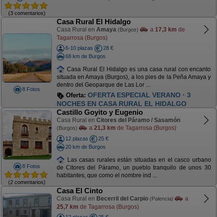
(3 comentarios)
Casa Rural El Hidalgo
Casa Rural en
Amaya
a
17,3 km
de
(Burgos)
Tagarrosa (Burgos)
6-10 plazas
28 €
68 km de Burgos
Casa Rural El Hidalgo es una casa rural con encanto
situada en Amaya (Burgos), a los pies de la Peña Amaya y
dentro del Geoparque de Las Lor ...
8 Fotos
OFERTA ESPECIAL VERANO · 3
Oferta:
NOCHES EN CASA RURAL EL HIDALGO
Castillo Goyito y Eugenio
Casa Rural en
Citores del Páramo / Sasamón
a
21,3 km
de Tagarrosa (Burgos)
(Burgos)
12 plazas
25 €
20 km de Burgos
Las casas rurales están situadas en el casco urbano
8 Fotos
de Citores del Páramo, un pueblo tranquilo de unos 30
habitantes, que como el nombre ind ...
(2 comentarios)
Casa El Cinto
Casa Rural en
Becerril del Carpio
a
(Palencia)
25,7 km
de Tagarrosa (Burgos)