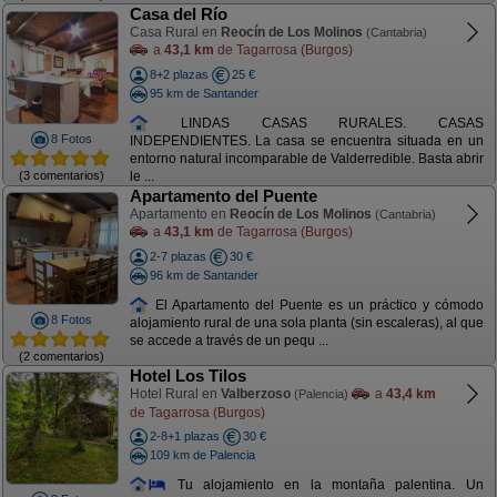
Casa del Río
Casa Rural en
Reocín de Los Molinos
(Cantabria)
a
43,1 km
de Tagarrosa (Burgos)
8+2 plazas
25 €
95 km de Santander
LINDAS CASAS RURALES. CASAS
8 Fotos
INDEPENDIENTES. La casa se encuentra situada en un
entorno natural incomparable de Valderredible. Basta abrir
(3 comentarios)
le ...
Apartamento del Puente
Apartamento en
Reocín de Los Molinos
(Cantabria)
a
43,1 km
de Tagarrosa (Burgos)
2-7 plazas
30 €
96 km de Santander
El Apartamento del Puente es un práctico y cómodo
8 Fotos
alojamiento rural de una sola planta (sin escaleras), al que
se accede a través de un pequ ...
(2 comentarios)
Hotel Los Tilos
Hotel Rural en
Valberzoso
a
43,4 km
(Palencia)
de Tagarrosa (Burgos)
2-8+1 plazas
30 €
109 km de Palencia
Tu alojamiento en la montaña palentina. Un