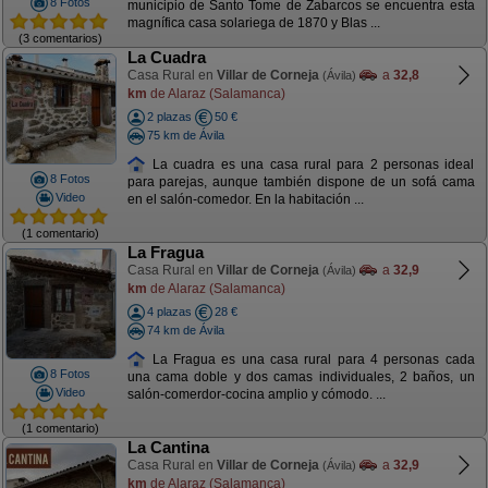
8 Fotos
municipio de Santo Tome de Zabarcos se encuentra esta
magnífica casa solariega de 1870 y Blas ...
(3 comentarios)
La Cuadra
Casa Rural en
Villar de Corneja
a
32,8
(Ávila)
km
de Alaraz (Salamanca)
2 plazas
50 €
75 km de Ávila
La cuadra es una casa rural para 2 personas ideal
8 Fotos
para parejas, aunque también dispone de un sofá cama
Video
en el salón-comedor. En la habitación ...
(1 comentario)
La Fragua
Casa Rural en
Villar de Corneja
a
32,9
(Ávila)
km
de Alaraz (Salamanca)
4 plazas
28 €
74 km de Ávila
La Fragua es una casa rural para 4 personas cada
8 Fotos
una cama doble y dos camas individuales, 2 baños, un
Video
salón-comerdor-cocina amplio y cómodo. ...
(1 comentario)
La Cantina
Casa Rural en
Villar de Corneja
a
32,9
(Ávila)
km
de Alaraz (Salamanca)