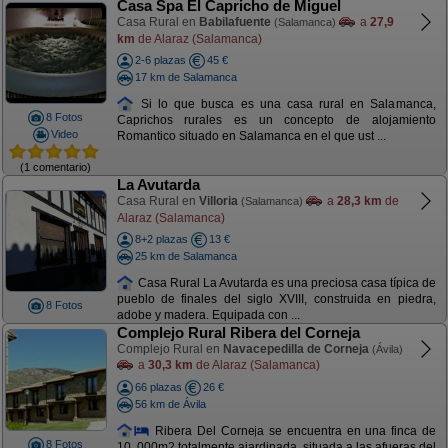
Casa Spa El Capricho de Miguel
Casa Rural en
Babilafuente
a
27,9
(Salamanca)
km
de Alaraz (Salamanca)
2-6 plazas
45 €
17 km de Salamanca
Si lo que busca es una casa rural en Salamanca,
8 Fotos
Caprichos rurales es un concepto de alojamiento
Video
Romantico situado en Salamanca en el que ust ...
(1 comentario)
La Avutarda
Casa Rural en
Villoria
a
28,3 km
de
(Salamanca)
Alaraz (Salamanca)
8+2 plazas
13 €
25 km de Salamanca
Casa Rural La Avutarda es una preciosa casa típica de
pueblo de finales del siglo XVIII, construida en piedra,
8 Fotos
adobe y madera. Equipada con ...
Complejo Rural Ribera del Corneja
Complejo Rural en
Navacepedilla de Corneja
(Ávila)
a
30,3 km
de Alaraz (Salamanca)
66 plazas
26 €
56 km de Ávila
Ribera Del Corneja se encuentra en una finca de
8 Fotos
10. 000m2 totalmente ajardinada, situada a las afueras del