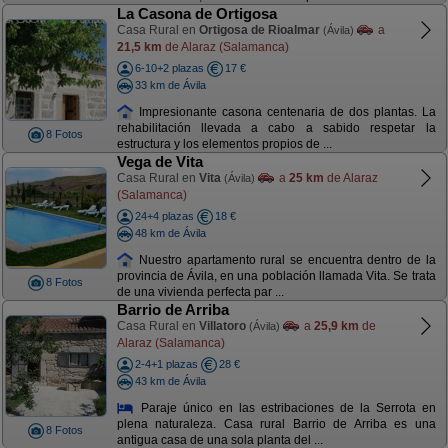
La Casona de Ortigosa
Casa Rural en
Ortigosa de Rioalmar
a
(Ávila)
21,5 km
de Alaraz (Salamanca)
6-10+2 plazas
17 €
33 km de Ávila
Impresionante casona centenaria de dos plantas. La
rehabilitación llevada a cabo a sabido respetar la
8 Fotos
estructura y los elementos propios de ...
Vega de Vita
Casa Rural en
Vita
a
25 km
de Alaraz
(Ávila)
(Salamanca)
24+4 plazas
18 €
48 km de Ávila
Nuestro apartamento rural se encuentra dentro de la
provincia de Ávila, en una población llamada Vita. Se trata
8 Fotos
de una vivienda perfecta par ...
Barrio de Arriba
Casa Rural en
Villatoro
a
25,9 km
de
(Ávila)
Alaraz (Salamanca)
2-4+1 plazas
28 €
43 km de Ávila
Paraje único en las estribaciones de la Serrota en
plena naturaleza. Casa rural Barrio de Arriba es una
8 Fotos
antigua casa de una sola planta del ...