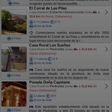
Video
acogedor pueblo de Navacepedilla ...
El Corral de Las Pilas
Casa Rural en
El Barrio / Navaescurial
a
(Ávila)
30,6 km
de Alaraz (Salamanca)
2-7+1 plazas
27 €
60 km de Ávila
Comenzamos nuestra andadura en el año 2000
rehabilitando El Corral de las Pilas y convirtiéndolo en un
8 Fotos
lugar idóneo para desconectar de la r ...
Casa Rural Los Sueños
Casa Rural en
Piedrahita
a
31,4 km
de
(Ávila)
Alaraz (Salamanca)
7+1 plazas
12 €
54 km de Ávila
Casa rural los sueños es un alojamiento de nueva
construcion situado en la provincia de Ávila mas
8 Fotos
concretamente en la villa de los duques de ...
Posada Doña Cayetana
Casa Rural en
Piedrahita
a
31,5 km
de
(Ávila)
Alaraz (Salamanca)
12 plazas
30 €
20 km de Ávila
Este agradable establecimiento está situado en la
8 Fotos
plaza de Piedrahita, a solo 25 minutos en coche de la