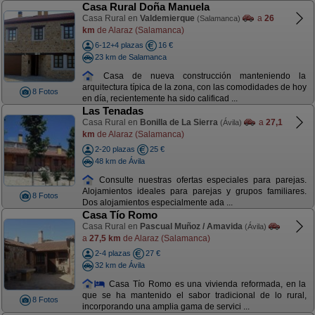
Casa Rural Doña Manuela
Casa Rural en
Valdemierque
a
26
(Salamanca)
km
de Alaraz (Salamanca)
6-12+4 plazas
16 €
23 km de Salamanca
Casa de nueva construcción manteniendo la
arquitectura típica de la zona, con las comodidades de hoy
8 Fotos
en día, recientemente ha sido calificad ...
Las Tenadas
Casa Rural en
Bonilla de La Sierra
a
27,1
(Ávila)
km
de Alaraz (Salamanca)
2-20 plazas
25 €
48 km de Ávila
Consulte nuestras ofertas especiales para parejas.
Alojamientos ideales para parejas y grupos familiares.
8 Fotos
Dos alojamientos especialmente ada ...
Casa Tío Romo
Casa Rural en
Pascual Muñoz / Amavida
(Ávila)
a
27,5 km
de Alaraz (Salamanca)
2-4 plazas
27 €
32 km de Ávila
Casa Tío Romo es una vivienda reformada, en la
que se ha mantenido el sabor tradicional de lo rural,
8 Fotos
incorporando una amplia gama de servici ...