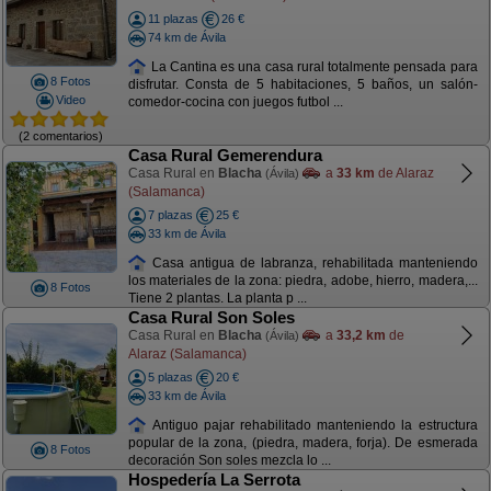
11 plazas
26 €
74 km de Ávila
La Cantina es una casa rural totalmente pensada para
8 Fotos
disfrutar. Consta de 5 habitaciones, 5 baños, un salón-
Video
comedor-cocina con juegos futbol ...
(2 comentarios)
Casa Rural Gemerendura
Casa Rural en
Blacha
a
33 km
de Alaraz
(Ávila)
(Salamanca)
7 plazas
25 €
33 km de Ávila
Casa antigua de labranza, rehabilitada manteniendo
los materiales de la zona: piedra, adobe, hierro, madera,...
8 Fotos
Tiene 2 plantas. La planta p ...
Casa Rural Son Soles
Casa Rural en
Blacha
a
33,2 km
de
(Ávila)
Alaraz (Salamanca)
5 plazas
20 €
33 km de Ávila
Antiguo pajar rehabilitado manteniendo la estructura
popular de la zona, (piedra, madera, forja). De esmerada
8 Fotos
decoración Son soles mezcla lo ...
Hospedería La Serrota