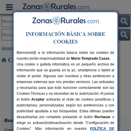
INFORMACIÓN BÁSICA SOBRE
COOKIES
Alojamientos
>
Castilla y León
>
Salamanca
> Alaraz
Bienvenid@ a la información básica sobre las cookies de
Casas Rurales cerca de Alaraz
nuestro portal responsabilidad de
Mario Temprado Casas
.
Una cookie o galleta informática es un pequeño archivo de
información que se guarda en tu pc, smartphone o tablet al
visitar el portal. Algunas son nuestras y otras pertenecen a
empresas externas que nos prestan servicios. Las activadas
y necesarias para que todo funcione correctamente son las
Cookies Técnicas y no necesitan de tu autorización. Al pulsar
rs.
el botón
Aceptar
activarás el resto de cookies (analíticas y
 €
Un Rincón Salmantino
6+2 pers.
publicitarias), personalizadas según tus preferencias y con
15 €
Navasfrías (Salamanca)
desde
publicidad ajustada a tus búsquedas. Estas últimas puedes
desactivarlas por completo pulsando el botón
Rechazar
o
Buscar
elegir su activación/desactivación desde “Configuración de
Cookies”. Más información en nuestra
POLÍTICA DE
Comunidades: