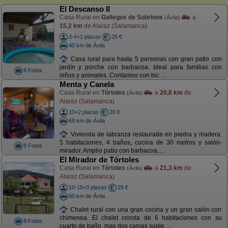
El Descanso II
Casa Rural en
Gallegos de Sobrinos
a
(Ávila)
15,2 km
de Alaraz (Salamanca)
2-4+1 plazas
25 €
40 km de Ávila
Casa rural para hasta 5 personas con gran patio con
jardín y porche con barbacoa. Ideal para familias con
8 Fotos
niños y animales. Contamos con bic ...
Menta y Canela
Casa Rural en
Tórtoles
a
20,8 km
de
(Ávila)
Alaraz (Salamanca)
10+2 plazas
20 €
68 km de Ávila
Vivienda de labranza restaurada en piedra y madera.
5 habitaciones, 4 baños, cocina de 30 metros y salón-
8 Fotos
mirador. Amplio patio con barbacoa, ...
El Mirador de Tórtoles
Casa Rural en
Tórtoles
a
21,3 km
de
(Ávila)
Alaraz (Salamanca)
10-15+3 plazas
29 €
60 km de Ávila
Chalet rural con una gran cocina y un gran salón con
chimenea. El chalet consta de 6 habitaciones con su
8 Fotos
cuarto de baño, mas dos camas suple ...