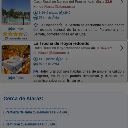
Casa Rural en
Narros del Puerto
a
33,9
(Ávila)
km
de Alaraz (Salamanca)
8-14+2 plazas
29 €
35 km de Ávila
La Hospedería La Serrota se encuentra situado dentro
8 Fotos
del espacio natural de la sierra de la Paramera y La
Serrota, convirtiéndose en el luga ...
(3 comentarios)
La Trocha de Hoyorredondo
Hotel Rural en
Hoyorredondo
a
34,4 km
(Ávila)
de Alaraz (Salamanca)
14+6 plazas
31 €
70 km de Ávila
Hotel rural con seis habitaciones, de ambiente cálido y
acogedor, en el que podrás descansar y disfrutar del
8 Fotos
auténtico sabor rural. En su re ...
Cerca de Alaraz:
Pedraza de Alba
(Salamanca)
a 7,4 km
Salmoral
(Salamanca)
a 8,3 km