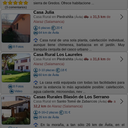
sierra de Gredos. Ofrece habitacione ...
(3 comentarios)
Casa Julia
Casa Rural en
Piedrahíta
a
31,5 km
de
(Ávila)
Alaraz (Salamanca)
6 plazas
20 €
64 km de Ávila
Casa rural de una sola planta, calefacción individual,
aunque tiene chimenea, barbacoa en el jardín. Muy
8 Fotos
tranquila cerquita del casco urbano ...
Casa Rural Los Laureles
Casa Rural en
Piedrahita
a
31,6 km
de
(Ávila)
Alaraz (Salamanca)
3-10 plazas
18 €
60 km de Ávila
La casa está equipada con todas las facilidades para
8 Fotos
hacer la estancia lo más agradable posible: calefacción,
Video
agua caliente, microondas, nev ...
Casas Rurales Blasón de Los Serrano
Casa Rural en
Santo Tomé de Zabarcos
a
(Ávila)
32,2 km
de Alaraz (Salamanca)
8-16+2 plazas
31 €
26 km de Ávila
En la moraña, a tan sólo 26 km de Ávila, en el