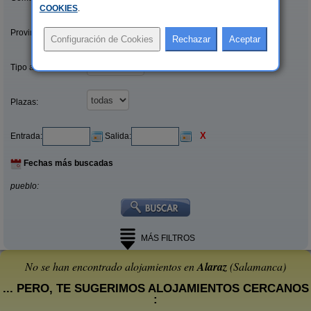
COOKIES
.
Provincias/Islas:
Tipo alquiler:
Plazas:
X
Entrada:
Salida:
Fechas más buscadas
pueblo:
MÁS FILTROS
No se han encontrado alojamientos en
Alaraz
(Salamanca)
... PERO, TE SUGERIMOS ALOJAMIENTOS CERCANOS
: