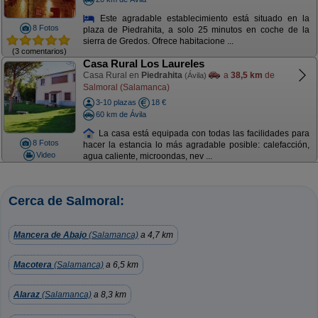
Este agradable establecimiento está situado en la
8 Fotos
plaza de Piedrahita, a solo 25 minutos en coche de la
sierra de Gredos. Ofrece habitacione ...
(3 comentarios)
Casa Rural Los Laureles
Casa Rural en
Piedrahita
a
38,5 km
de
(Ávila)
Salmoral (Salamanca)
3-10 plazas
18 €
60 km de Ávila
La casa está equipada con todas las facilidades para
8 Fotos
hacer la estancia lo más agradable posible: calefacción,
Video
agua caliente, microondas, nev ...
Cerca de Salmoral:
Mancera de Abajo
(Salamanca)
a 4,7 km
Macotera
(Salamanca)
a 6,5 km
Alaraz
(Salamanca)
a 8,3 km