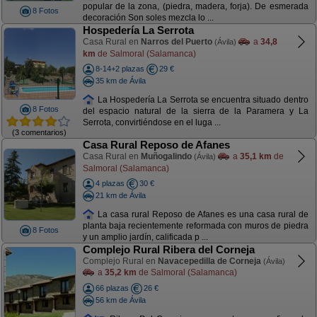
popular de la zona, (piedra, madera, forja). De esmerada
8 Fotos
decoración Son soles mezcla lo ...
Hospedería La Serrota
Casa Rural en
Narros del Puerto
a
34,8
(Ávila)
km
de Salmoral (Salamanca)
8-14+2 plazas
29 €
35 km de Ávila
La Hospedería La Serrota se encuentra situado dentro
8 Fotos
del espacio natural de la sierra de la Paramera y La
Serrota, convirtiéndose en el luga ...
(3 comentarios)
Casa Rural Reposo de Afanes
Casa Rural en
Muñogalindo
a
35,1 km
de
(Ávila)
Salmoral (Salamanca)
4 plazas
30 €
21 km de Ávila
La casa rural Reposo de Afanes es una casa rural de
planta baja recientemente reformada con muros de piedra
8 Fotos
y un amplio jardín, calificada p ...
Complejo Rural Ribera del Corneja
Complejo Rural en
Navacepedilla de Corneja
(Ávila)
a
35,2 km
de Salmoral (Salamanca)
66 plazas
26 €
56 km de Ávila