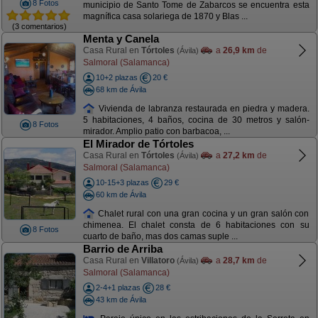
8 Fotos
municipio de Santo Tome de Zabarcos se encuentra esta
magnífica casa solariega de 1870 y Blas ...
(3 comentarios)
Menta y Canela
Casa Rural en
Tórtoles
a
26,9 km
de
(Ávila)
Salmoral (Salamanca)
10+2 plazas
20 €
68 km de Ávila
Vivienda de labranza restaurada en piedra y madera.
5 habitaciones, 4 baños, cocina de 30 metros y salón-
8 Fotos
mirador. Amplio patio con barbacoa, ...
El Mirador de Tórtoles
Casa Rural en
Tórtoles
a
27,2 km
de
(Ávila)
Salmoral (Salamanca)
10-15+3 plazas
29 €
60 km de Ávila
Chalet rural con una gran cocina y un gran salón con
chimenea. El chalet consta de 6 habitaciones con su
8 Fotos
cuarto de baño, mas dos camas suple ...
Barrio de Arriba
Casa Rural en
Villatoro
a
28,7 km
de
(Ávila)
Salmoral (Salamanca)
2-4+1 plazas
28 €
43 km de Ávila