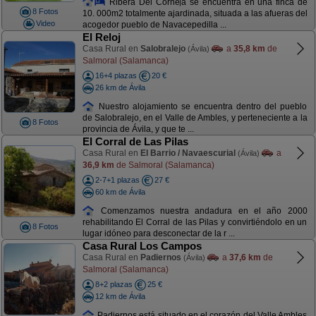
Ribera Del Corneja se encuentra en una finca de
8 Fotos
10. 000m2 totalmente ajardinada, situada a las afueras del
Video
acogedor pueblo de Navacepedilla ...
El Reloj
Casa Rural en
Salobralejo
a
35,8 km
de
(Ávila)
Salmoral (Salamanca)
16+4 plazas
20 €
26 km de Ávila
Nuestro alojamiento se encuentra dentro del pueblo
de Salobralejo, en el Valle de Ambles, y perteneciente a la
8 Fotos
provincia de Ávila, y que te ...
El Corral de Las Pilas
Casa Rural en
El Barrio / Navaescurial
a
(Ávila)
36,9 km
de Salmoral (Salamanca)
2-7+1 plazas
27 €
60 km de Ávila
Comenzamos nuestra andadura en el año 2000
rehabilitando El Corral de las Pilas y convirtiéndolo en un
8 Fotos
lugar idóneo para desconectar de la r ...
Casa Rural Los Campos
Casa Rural en
Padiernos
a
37,6 km
de
(Ávila)
Salmoral (Salamanca)
8+2 plazas
25 €
12 km de Ávila
Padiernos está situado en el corazón del Valle Ambles