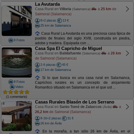
La Avutarda
Casa Rural en
Villoria
a
25 km
de
(Salamanca)
Salmoral (Salamanca)
8+2 plazas
13 €
25 km de Salamanca
Casa Rural La Avutarda es una preciosa casa típica de
pueblo de finales del siglo XVIII, construida en piedra,
8 Fotos
adobe y madera. Equipada con ...
Casa Spa El Capricho de Miguel
Casa Rural en
Babilafuente
a
26 km
(Salamanca)
de Salmoral (Salamanca)
2-6 plazas
45 €
17 km de Salamanca
Si lo que busca es una casa rural en Salamanca,
8 Fotos
Caprichos rurales es un concepto de alojamiento
Video
Romantico situado en Salamanca en el que ust ...
(1 comentario)
Casas Rurales Blasón de Los Serrano
Casa Rural en
Santo Tomé de Zabarcos
a
(Ávila)
26,2 km
de Salmoral (Salamanca)
8-16+2 plazas
31 €
26 km de Ávila
En la moraña, a tan sólo 26 km de Ávila, en el