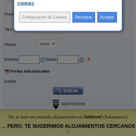
COOKIES
.
Provincias/Islas:
Tipo alquiler:
Plazas:
X
Entrada:
Salida:
Fechas más buscadas
pueblo:
MÁS FILTROS
No se han encontrado alojamientos en
Salmoral
(Salamanca)
... PERO, TE SUGERIMOS ALOJAMIENTOS CERCANOS
: