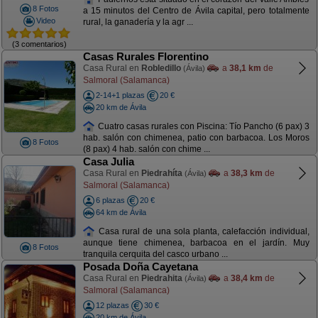
8 Fotos
a 15 minutos del Centro de Ávila capital, pero totalmente
Video
rural, la ganadería y la agr ...
(3 comentarios)
Casas Rurales Florentino
Casa Rural en
Robledillo
a
38,1 km
de
(Ávila)
Salmoral (Salamanca)
2-14+1 plazas
20 €
20 km de Ávila
Cuatro casas rurales con Piscina: Tío Pancho (6 pax) 3
hab. salón con chimenea, patio con barbacoa. Los Moros
8 Fotos
(8 pax) 4 hab. salón con chime ...
Casa Julia
Casa Rural en
Piedrahíta
a
38,3 km
de
(Ávila)
Salmoral (Salamanca)
6 plazas
20 €
64 km de Ávila
Casa rural de una sola planta, calefacción individual,
aunque tiene chimenea, barbacoa en el jardín. Muy
8 Fotos
tranquila cerquita del casco urbano ...
Posada Doña Cayetana
Casa Rural en
Piedrahita
a
38,4 km
de
(Ávila)
Salmoral (Salamanca)
12 plazas
30 €
20 km de Ávila