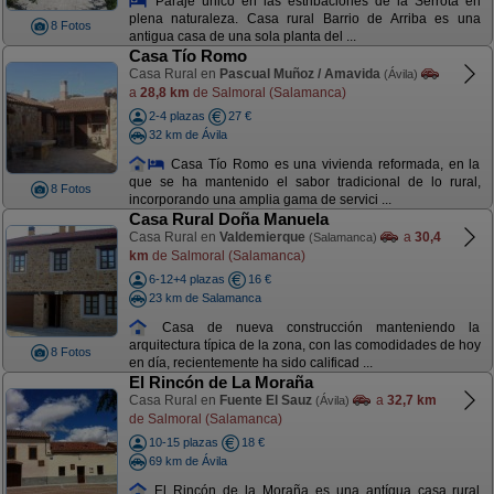
Paraje único en las estribaciones de la Serrota en
plena naturaleza. Casa rural Barrio de Arriba es una
8 Fotos
antigua casa de una sola planta del ...
Casa Tío Romo
Casa Rural en
Pascual Muñoz / Amavida
(Ávila)
a
28,8 km
de Salmoral (Salamanca)
2-4 plazas
27 €
32 km de Ávila
Casa Tío Romo es una vivienda reformada, en la
que se ha mantenido el sabor tradicional de lo rural,
8 Fotos
incorporando una amplia gama de servici ...
Casa Rural Doña Manuela
Casa Rural en
Valdemierque
a
30,4
(Salamanca)
km
de Salmoral (Salamanca)
6-12+4 plazas
16 €
23 km de Salamanca
Casa de nueva construcción manteniendo la
arquitectura típica de la zona, con las comodidades de hoy
8 Fotos
en día, recientemente ha sido calificad ...
El Rincón de La Moraña
Casa Rural en
Fuente El Sauz
a
32,7 km
(Ávila)
de Salmoral (Salamanca)
10-15 plazas
18 €
69 km de Ávila
El Rincón de la Moraña es una antígua casa rural