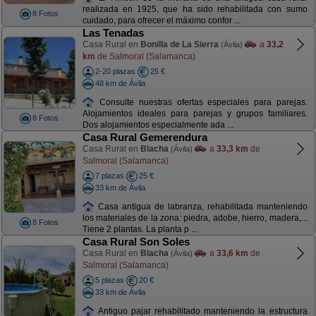
realizada en 1925, que ha sido rehabilitada con sumo
8 Fotos
cuidado, para ofrecer el máximo confor ...
Las Tenadas
Casa Rural en
Bonilla de La Sierra
a
33,2
(Ávila)
km
de Salmoral (Salamanca)
2-20 plazas
25 €
48 km de Ávila
Consulte nuestras ofertas especiales para parejas.
Alojamientos ideales para parejas y grupos familiares.
8 Fotos
Dos alojamientos especialmente ada ...
Casa Rural Gemerendura
Casa Rural en
Blacha
a
33,3 km
de
(Ávila)
Salmoral (Salamanca)
7 plazas
25 €
33 km de Ávila
Casa antigua de labranza, rehabilitada manteniendo
los materiales de la zona: piedra, adobe, hierro, madera,...
8 Fotos
Tiene 2 plantas. La planta p ...
Casa Rural Son Soles
Casa Rural en
Blacha
a
33,6 km
de
(Ávila)
Salmoral (Salamanca)
5 plazas
20 €
33 km de Ávila
Antiguo pajar rehabilitado manteniendo la estructura