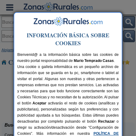
INFORMACIÓN BÁSICA SOBRE
COOKIES
Alojamientos
>
Castilla y León
>
Salamanca
> Salmoral
Bienvenid@ a la información básica sobre las cookies de
Casas Rurales cerca de Salmoral
nuestro portal responsabilidad de
Mario Temprado Casas
.
Una cookie o galleta informática es un pequeño archivo de
información que se guarda en tu pc, smartphone o tablet al
visitar el portal. Algunas son nuestras y otras pertenecen a
empresas externas que nos prestan servicios. Las activadas
y necesarias para que todo funcione correctamente son las
Cookies Técnicas y no necesitan de tu autorización. Al pulsar
El Corral de Las Arribes
rs.
10+3 pers.
el botón
Aceptar
activarás el resto de cookies (analíticas y
 €
20 €
San Felices de Los Gallegos
desde
publicitarias), personalizadas según tus preferencias y con
(Salamanca)
publicidad ajustada a tus búsquedas. Estas últimas puedes
desactivarlas por completo pulsando el botón
Rechazar
o
Buscar
elegir su activación/desactivación desde “Configuración de
Cookies”. Más información en nuestra
POLÍTICA DE
Comunidades: