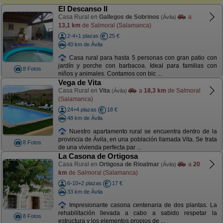
El Descanso II
Casa Rural en
Gallegos de Sobrinos
a
(Ávila)
13,1 km
de Salmoral (Salamanca)
2-4+1 plazas
25 €
40 km de Ávila
Casa rural para hasta 5 personas con gran patio con
jardín y porche con barbacoa. Ideal para familias con
8 Fotos
niños y animales. Contamos con bic ...
Vega de Vita
Casa Rural en
Vita
a
18,3 km
de Salmoral
(Ávila)
(Salamanca)
24+4 plazas
18 €
48 km de Ávila
Nuestro apartamento rural se encuentra dentro de la
provincia de Ávila, en una población llamada Vita. Se trata
8 Fotos
de una vivienda perfecta par ...
La Casona de Ortigosa
Casa Rural en
Ortigosa de Rioalmar
a
20
(Ávila)
km
de Salmoral (Salamanca)
6-10+2 plazas
17 €
33 km de Ávila
Impresionante casona centenaria de dos plantas. La
rehabilitación llevada a cabo a sabido respetar la
8 Fotos
estructura y los elementos propios de ...