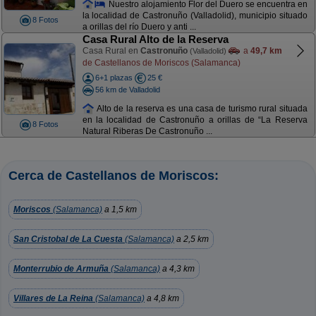
Nuestro alojamiento Flor del Duero se encuentra en
la localidad de Castronuño (Valladolid), municipio situado
8 Fotos
a orillas del río Duero y anti ...
Casa Rural Alto de la Reserva
Casa Rural en
Castronuño
a
49,7 km
(Valladolid)
de Castellanos de Moriscos (Salamanca)
6+1 plazas
25 €
56 km de Valladolid
Alto de la reserva es una casa de turismo rural situada
en la localidad de Castronuño a orillas de “La Reserva
8 Fotos
Natural Riberas De Castronuño ...
Cerca de Castellanos de Moriscos:
Moriscos
(Salamanca)
a 1,5 km
San Cristobal de La Cuesta
(Salamanca)
a 2,5 km
Monterrubio de Armuña
(Salamanca)
a 4,3 km
Villares de La Reina
(Salamanca)
a 4,8 km