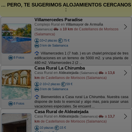
... PERO, TE SUGERIMOS ALOJAMIENTOS CERCANOS
:
Villamercedes Paradise
Complejo Rural en
Villamayor de Armuña
a
10 km
de Castellanos de Moriscos
(Salamanca)
(Salamanca)
10+2 plazas
75 €
3 km de Salamanca
Villamercedes 1 (7 hab. ) es un chalet principal de tres
8 Fotos
edificaciones en un terreno de 5000 m2. y una planta de
480 m2. Villamercedes 2 (2 ...
Casa Rural La Chirumba
Casa Rural en
Aldeatejada
a
13,6
(Salamanca)
km
de Castellanos de Moriscos (Salamanca)
2-10+2 plazas
59 €
3 km de Salamanca
Bienvenidos a Casa rural La Chirumba. Nuestra casa
dispone de todo lo esencial y algo mas, para pasar unas
8 Fotos
vacaciones especiales. Se encuent ...
Casa Rural de Aldeatejada
Casa Rural en
Aldeatejada
a
13,7
(Salamanca)
km
de Castellanos de Moriscos (Salamanca)
10 plazas
15 €