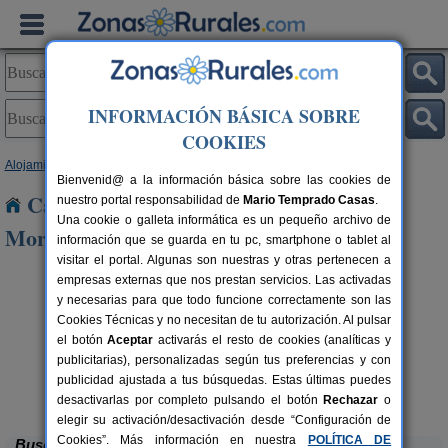
INFORMACIÓN BÁSICA SOBRE
COOKIES
Alojamientos
>
Castilla y León
>
Salamanca
> Castellanos de Moriscos
Bienvenid@ a la información básica sobre las cookies de
Casas Rurales cerca de Castellanos de
nuestro portal responsabilidad de
Mario Temprado Casas
.
Una cookie o galleta informática es un pequeño archivo de
Moriscos
información que se guarda en tu pc, smartphone o tablet al
visitar el portal. Algunas son nuestras y otras pertenecen a
empresas externas que nos prestan servicios. Las activadas
y necesarias para que todo funcione correctamente son las
Cookies Técnicas y no necesitan de tu autorización. Al pulsar
el botón
Aceptar
activarás el resto de cookies (analíticas y
publicitarias), personalizadas según tus preferencias y con
rs.
 €
publicidad ajustada a tus búsquedas. Estas últimas puedes
Casa Rural Doña Manuela
6-12+4 pers.
16 €
Valdemierque (Salamanca)
desde
desactivarlas por completo pulsando el botón
Rechazar
o
elegir su activación/desactivación desde “Configuración de
Cookies”. Más información en nuestra
POLÍTICA DE
Buscar