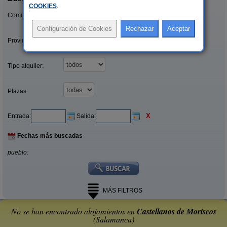
COOKIES
.
Comunidades:
Provincias/Islas:
Tipo alquiler:
Plazas:
X
Entrada:
Salida:
Fechas más buscadas
pueblo:
MÁS FILTROS
No se han encontrado alojamientos en
Castellanos de Moriscos
(Salamanca)