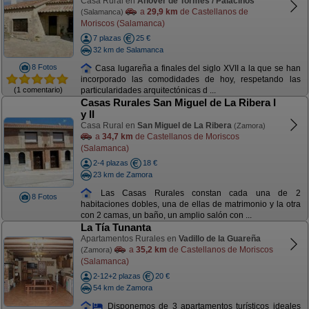
Casa Rural en
Añover de Tormes / Palacinos
a
29,9 km
de Castellanos de
(Salamanca)
Moriscos (Salamanca)
7 plazas
25 €
32 km de Salamanca
8 Fotos
Casa lugareña a finales del siglo XVII a la que se han
incorporado las comodidades de hoy, respetando las
(1 comentario)
particularidades arquitectónicas d ...
Casas Rurales San Miguel de La Ribera I
y II
Casa Rural en
San Miguel de La Ribera
(Zamora)
a
34,7 km
de Castellanos de Moriscos
(Salamanca)
2-4 plazas
18 €
23 km de Zamora
Las Casas Rurales constan cada una de 2
8 Fotos
habitaciones dobles, una de ellas de matrimonio y la otra
con 2 camas, un baño, un amplio salón con ...
La Tía Tunanta
Apartamentos Rurales en
Vadillo de la Guareña
a
35,2 km
de Castellanos de Moriscos
(Zamora)
(Salamanca)
2-12+2 plazas
20 €
54 km de Zamora
Disponemos de 3 apartamentos turísticos ideales