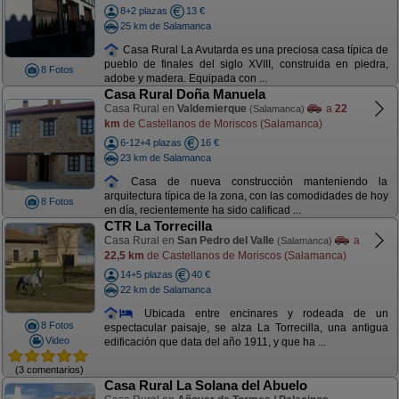
8+2 plazas
13 €
25 km de Salamanca
Casa Rural La Avutarda es una preciosa casa típica de
pueblo de finales del siglo XVIII, construida en piedra,
8 Fotos
adobe y madera. Equipada con ...
Casa Rural Doña Manuela
Casa Rural en
Valdemierque
a
22
(Salamanca)
km
de Castellanos de Moriscos (Salamanca)
6-12+4 plazas
16 €
23 km de Salamanca
Casa de nueva construcción manteniendo la
arquitectura típica de la zona, con las comodidades de hoy
8 Fotos
en día, recientemente ha sido calificad ...
CTR La Torrecilla
Casa Rural en
San Pedro del Valle
a
(Salamanca)
22,5 km
de Castellanos de Moriscos (Salamanca)
14+5 plazas
40 €
22 km de Salamanca
Ubicada entre encinares y rodeada de un
8 Fotos
espectacular paisaje, se alza La Torrecilla, una antigua
Video
edificación que data del año 1911, y que ha ...
(3 comentarios)
Casa Rural La Solana del Abuelo