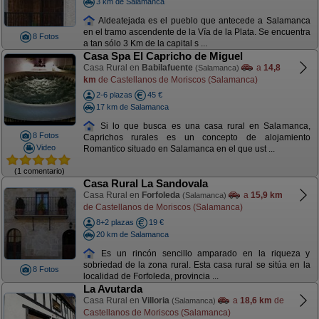
3 km de Salamanca
Aldeatejada es el pueblo que antecede a Salamanca
en el tramo ascendente de la Vía de la Plata. Se encuentra
8 Fotos
a tan sólo 3 Km de la capital s ...
Casa Spa El Capricho de Miguel
Casa Rural en
Babilafuente
a
14,8
(Salamanca)
km
de Castellanos de Moriscos (Salamanca)
2-6 plazas
45 €
17 km de Salamanca
Si lo que busca es una casa rural en Salamanca,
8 Fotos
Caprichos rurales es un concepto de alojamiento
Video
Romantico situado en Salamanca en el que ust ...
(1 comentario)
Casa Rural La Sandovala
Casa Rural en
Forfoleda
a
15,9 km
(Salamanca)
de Castellanos de Moriscos (Salamanca)
8+2 plazas
19 €
20 km de Salamanca
Es un rincón sencillo amparado en la riqueza y
sobriedad de la zona rural. Esta casa rural se sitúa en la
8 Fotos
localidad de Forfoleda, provincia ...
La Avutarda
Casa Rural en
Villoria
a
18,6 km
de
(Salamanca)
Castellanos de Moriscos (Salamanca)