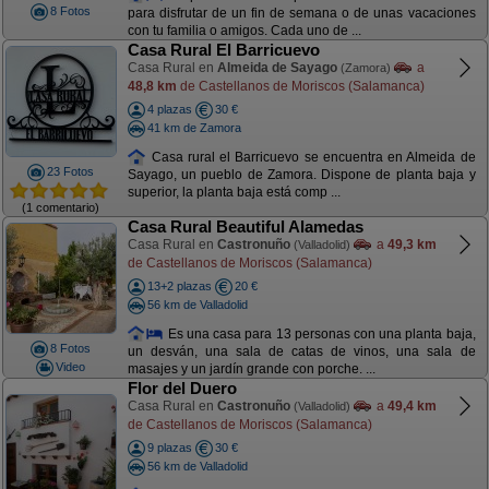
8 Fotos
para disfrutar de un fin de semana o de unas vacaciones
con tu familia o amigos. Cada uno de ...
Casa Rural El Barricuevo
Casa Rural en
Almeida de Sayago
a
(Zamora)
48,8 km
de Castellanos de Moriscos (Salamanca)
4 plazas
30 €
41 km de Zamora
Casa rural el Barricuevo se encuentra en Almeida de
23 Fotos
Sayago, un pueblo de Zamora. Dispone de planta baja y
superior, la planta baja está comp ...
(1 comentario)
Casa Rural Beautiful Alamedas
Casa Rural en
Castronuño
a
49,3 km
(Valladolid)
de Castellanos de Moriscos (Salamanca)
13+2 plazas
20 €
56 km de Valladolid
Es una casa para 13 personas con una planta baja,
8 Fotos
un desván, una sala de catas de vinos, una sala de
Video
masajes y un jardín grande con porche. ...
Flor del Duero
Casa Rural en
Castronuño
a
49,4 km
(Valladolid)
de Castellanos de Moriscos (Salamanca)
9 plazas
30 €
56 km de Valladolid