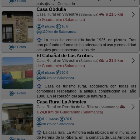
8 Fotos
paisajística. Consta de ...
Casa Obdulia
Casa Rural en
Vilvestre
a
21,5 km
(Salamanca)
de Guadramiro (Salamanca)
9 plazas
16 €
110 km de Salamanca
La casa fue construida hacia 1935, en pizarra. Tras
una profunda reforma se ha adecuado al uso y comodidad
8 Fotos
actuales pero conservando los ele ...
El Cabañal de Las Arribes
Casa Rural en
Vilvestre
a
21,9 km
(Salamanca)
de Guadramiro (Salamanca)
6 plazas
20 €
80 km de Salamanca
Casa de turismo rural, acogedora con todas las
comodides respetando la antigua construccion del año
8 Fotos
1800. En el corazón del parque natural d ...
Casa Rural La Almofea
Casa Rural en
Pereña de La Ribera
(Salamanca)
a
24,8 km
de Guadramiro (Salamanca)
6+1 plazas
20 €
90 km de Salamanca
La casa rural La Almofea está ubicada en el municipio
de Pereña de la Ribera, en la comarca de Las Arribes del
8 Fotos