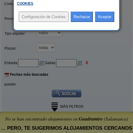
COOKIES
.
Comunidades:
Provincias/Islas:
Tipo alquiler:
Plazas:
X
Entrada:
Salida:
Fechas más buscadas
pueblo:
MÁS FILTROS
No se han encontrado alojamientos en
Guadramiro
(Salamanca)
... PERO, TE SUGERIMOS ALOJAMIENTOS CERCANOS
: