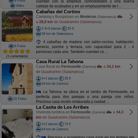
8 Fotos
cuentan con la amplitud, comodidades y una buena
Video
calidad de acabados y en un emplazamiento de l ...
Cabañas del Cortino
Camping y Bungalows en
Monleras
(Salamanca)
a
28,9 km
de Guadramiro (Salamanca)
2-8+8 plazas
25 €
58 km de Salamanca
4 cabañas de madera con salón-cocina, habitación,
8 Fotos
servicio, porche y terraza, con capacidad para 2 - 4
personas cada una. También cuentan co ...
(1 comentario)
Casa Rural La Tahona
Casa Rural en
Fermoselle
a
34,1 km
(Zamora)
de Guadramiro (Salamanca)
4+1 plazas
35 €
64 km de Zamora
La Tahona se ubica en el centro de Fermoselle, es
perfecta para dos parejas o una pareja con niños.
21 Fotos
Preciosa casa recién restaurada y cuidad ...
La Casita de Los Arribes
Vivienda turística en
Fermoselle
a
34,3
(Zamora)
km
de Guadramiro (Salamanca)
4+2 plazas
73 €
64 km de Zamora
Preciosa y acogedora casa rural en los Arribes del