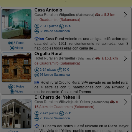
Casa Antonio
Casa Rural en
Vitigudino
a
5,2 km
(Salamanca)
de Guadramiro (Salamanca)
2-6+1 plazas
15 €
68 km de Salamanca
Casa Rural Antonio es una antigua edificación que
8 Fotos
data del año 1911, rencientemente rehabilitada, con 3
Video
hab. dobles todas ellas con cama de ...
Orgullo Rural
Hotel Rural en
Bermellar
a
15,1 km
(Salamanca)
de Guadramiro (Salamanca)
2-14 plazas
50 €
95 km de Salamanca
Hotel rural Orgullo Rural SPA privado es un hotel rural
8 Fotos
de 4 estrellas con 5 habitaciones con Spa Privado y
Video
mucho encanto. Casa rural Therma ...
El Charro del Yeltes III
Casa Rural en
Villavieja de Yeltes
a
(Salamanca)
15,8 km
de Guadramiro (Salamanca)
2-4+2 plazas
25 €
75 km de Salamanca
El Charro del Yeltes III está ubicado en la Plaza Mayor
de Villavieja del Yeltes, pueblo con gran riqueza cultural y