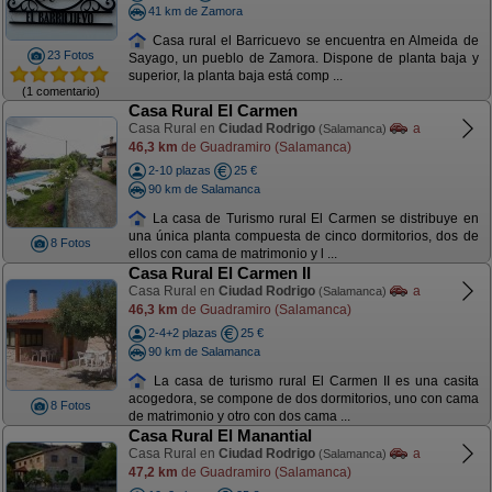
41 km de Zamora
Casa rural el Barricuevo se encuentra en Almeida de
23 Fotos
Sayago, un pueblo de Zamora. Dispone de planta baja y
superior, la planta baja está comp ...
(1 comentario)
Casa Rural El Carmen
Casa Rural en
Ciudad Rodrigo
a
(Salamanca)
46,3 km
de Guadramiro (Salamanca)
2-10 plazas
25 €
90 km de Salamanca
La casa de Turismo rural El Carmen se distribuye en
una única planta compuesta de cinco dormitorios, dos de
8 Fotos
ellos con cama de matrimonio y l ...
Casa Rural El Carmen II
Casa Rural en
Ciudad Rodrigo
a
(Salamanca)
46,3 km
de Guadramiro (Salamanca)
2-4+2 plazas
25 €
90 km de Salamanca
La casa de turismo rural El Carmen II es una casita
acogedora, se compone de dos dormitorios, uno con cama
8 Fotos
de matrimonio y otro con dos cama ...
Casa Rural El Manantial
Casa Rural en
Ciudad Rodrigo
a
(Salamanca)
47,2 km
de Guadramiro (Salamanca)