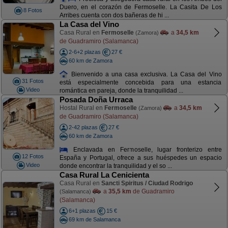
Duero, en el corazón de Fermoselle. La Casita De Los
8 Fotos
Arribes cuenta con dos bañeras de hi ...
La Casa del Vino
Casa Rural en
Fermoselle
a
34,5 km
(Zamora)
de Guadramiro (Salamanca)
2-6+2 plazas
27 €
60 km de Zamora
Bienvenido a una casa exclusiva. La Casa del Vino
31 Fotos
está especialmente concebida para una estancia
Video
romántica en pareja, donde la tranquilidad ...
Posada Doña Urraca
Hostal Rural en
Fermoselle
a
34,5 km
(Zamora)
de Guadramiro (Salamanca)
2-42 plazas
27 €
60 km de Zamora
Enclavada en Fermoselle, lugar fronterizo entre
12 Fotos
España y Portugal, ofrece a sus huéspedes un espacio
Video
donde encontrar la tranquilidad y el so ...
Casa Rural La Cenicienta
Casa Rural en
Sancti Spiritus / Ciudad Rodrigo
a
35,5 km
de Guadramiro
(Salamanca)
(Salamanca)
6+1 plazas
15 €
69 km de Salamanca