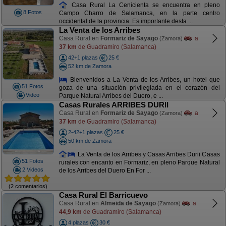
Casa Rural La Cenicienta se encuentra en pleno
8 Fotos
Campo Charro de Salamanca, en la parte centro
occidental de la provincia. Es importante desta ...
La Venta de los Arribes
Casa Rural en
Formariz de Sayago
a
(Zamora)
37 km
de Guadramiro (Salamanca)
42+1 plazas
25 €
52 km de Zamora
Bienvenidos a La Venta de los Arribes, un hotel que
51 Fotos
goza de una situación privilegiada en el corazón del
Video
Parque Natural Arribes del Duero, e ...
Casas Rurales ARRIBES DURII
Casa Rural en
Formariz de Sayago
a
(Zamora)
37 km
de Guadramiro (Salamanca)
2-42+1 plazas
25 €
50 km de Zamora
La Venta de los Arribes y Casas Arribes Durii Casas
51 Fotos
rurales con encanto en Formariz, en pleno Parque Natural
2 Videos
de los Arribes del Duero En For ...
(2 comentarios)
Casa Rural El Barricuevo
Casa Rural en
Almeida de Sayago
a
(Zamora)
44,9 km
de Guadramiro (Salamanca)
4 plazas
30 €