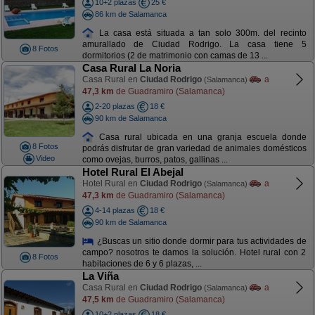
10+2 plazas
25 €
86 km de Salamanca
La casa está situada a tan solo 300m. del recinto
amurallado de Ciudad Rodrigo. La casa tiene 5
8 Fotos
dormitorios (2 de matrimonio con camas de 13 ...
Casa Rural La Noria
Casa Rural en
Ciudad Rodrigo
a
(Salamanca)
47,3 km
de Guadramiro (Salamanca)
2-20 plazas
18 €
90 km de Salamanca
Casa rural ubicada en una granja escuela donde
8 Fotos
podrás disfrutar de gran variedad de animales domésticos
Video
como ovejas, burros, patos, gallinas ...
Hotel Rural El Abejal
Hotel Rural en
Ciudad Rodrigo
a
(Salamanca)
47,3 km
de Guadramiro (Salamanca)
4-14 plazas
18 €
90 km de Salamanca
¿Buscas un sitio donde dormir para tus actividades de
campo? nosotros te damos la solución. Hotel rural con 2
8 Fotos
habitaciones de 6 y 6 plazas, ...
La Viña
Casa Rural en
Ciudad Rodrigo
a
(Salamanca)
47,5 km
de Guadramiro (Salamanca)
10+2 plazas
18 €