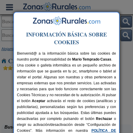
INFORMACIÓN BÁSICA SOBRE
COOKIES
Alojamientos
>
Castilla y León
>
Salamanca
> Guadramiro
Bienvenid@ a la información básica sobre las cookies de
Casas Rurales cerca de Guadramiro
nuestro portal responsabilidad de
Mario Temprado Casas
.
Una cookie o galleta informática es un pequeño archivo de
información que se guarda en tu pc, smartphone o tablet al
visitar el portal. Algunas son nuestras y otras pertenecen a
empresas externas que nos prestan servicios. Las activadas
y necesarias para que todo funcione correctamente son las
Cookies Técnicas y no necesitan de tu autorización. Al pulsar
el botón
Aceptar
activarás el resto de cookies (analíticas y
rs.
publicitarias), personalizadas según tus preferencias y con
 €
La Posada del Soto
12+3 pers.
22 €
publicidad ajustada a tus búsquedas. Estas últimas puedes
Sotoserrano (Salamanca)
desde
desactivarlas por completo pulsando el botón
Rechazar
o
elegir su activación/desactivación desde “Configuración de
Buscar
Cookies”. Más información en nuestra
POLÍTICA DE