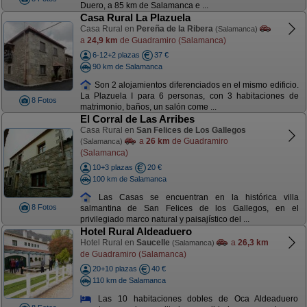
Duero, a 85 km de Salamanca e ...
Casa Rural La Plazuela
Casa Rural en
Pereña de la Ribera
(Salamanca)
a
24,9 km
de Guadramiro (Salamanca)
6-12+2 plazas
37 €
90 km de Salamanca
Son 2 alojamientos diferenciados en el mismo edificio.
La Plazuela I para 6 personas, con 3 habitaciones de
8 Fotos
matrimonio, baños, un salón come ...
El Corral de Las Arribes
Casa Rural en
San Felices de Los Gallegos
a
26 km
de Guadramiro
(Salamanca)
(Salamanca)
10+3 plazas
20 €
100 km de Salamanca
Las Casas se encuentran en la histórica villa
8 Fotos
salmantina de San Felices de los Gallegos, en el
privilegiado marco natural y paisajístico del ...
Hotel Rural Aldeaduero
Hotel Rural en
Saucelle
a
26,3 km
(Salamanca)
de Guadramiro (Salamanca)
20+10 plazas
40 €
110 km de Salamanca
Las 10 habitaciones dobles de Oca Aldeaduero