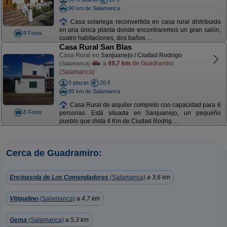
90 km de Salamanca
Casa solariega reconvertida en casa rural distribuida
en una única planta donde encontraremos un gran salón,
8 Fotos
cuatro habitaciones, dos baños ...
Casa Rural San Blas
Casa Rural en
Sanjuanejo / Ciudad Rodrigo
a
49,7 km
de Guadramiro
(Salamanca)
(Salamanca)
6 plazas
20 €
85 km de Salamanca
Casa Rural de alquiler completo con capacidad para 6
8 Fotos
personas. Está situada en Sanjuanejo, un pequeño
pueblo que dista 4 Km de Ciudad Rodrig ...
Cerca de Guadramiro:
Encinasola de Los Comendadores
(Salamanca)
a 3,6 km
Vitigudino
(Salamanca)
a 4,7 km
Gema
(Salamanca)
a 5,3 km