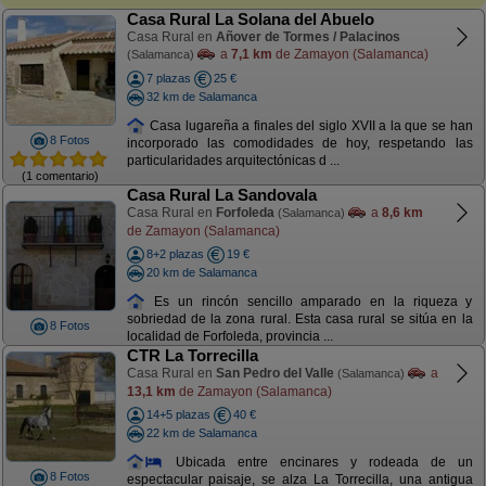
Casa Rural La Solana del Abuelo
Casa Rural en
Añover de Tormes / Palacinos
a
7,1 km
de Zamayon (Salamanca)
(Salamanca)
7 plazas
25 €
32 km de Salamanca
Casa lugareña a finales del siglo XVII a la que se han
8 Fotos
incorporado las comodidades de hoy, respetando las
particularidades arquitectónicas d ...
(1 comentario)
Casa Rural La Sandovala
Casa Rural en
Forfoleda
a
8,6 km
(Salamanca)
de Zamayon (Salamanca)
8+2 plazas
19 €
20 km de Salamanca
Es un rincón sencillo amparado en la riqueza y
sobriedad de la zona rural. Esta casa rural se sitúa en la
8 Fotos
localidad de Forfoleda, provincia ...
CTR La Torrecilla
Casa Rural en
San Pedro del Valle
a
(Salamanca)
13,1 km
de Zamayon (Salamanca)
14+5 plazas
40 €
22 km de Salamanca
Ubicada entre encinares y rodeada de un
8 Fotos
espectacular paisaje, se alza La Torrecilla, una antigua