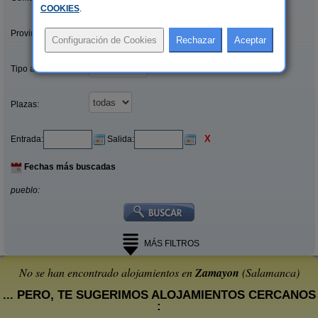
COOKIES
.
Provincias/Islas:
Tipo alquiler:
Plazas:
X
Entrada:
Salida:
Fechas más buscadas
pueblo:
MÁS FILTROS
No se han encontrado alojamientos en
Zamayon
(Salamanca)
... PERO, TE SUGERIMOS ALOJAMIENTOS CERCANOS
: