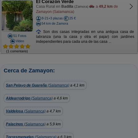
El Corazón Verde
Casa Rural en
Badilla
a
49,2 km
de
(Zamora)
Zamayon (Salamanca)
8-21+3 plazas
25 €
54 km de Zamora
Son dos casas integradas en una antigua casa de
51 Fotos
labranza (una la casa y otra el pajar) con jardines
Video
independientes para cada una de las casa ...
(1 comentario)
Cerca de Zamayon:
San Pelayo de Guareña
(Salamanca)
a 4,1 km
Aldearrodrigo
(Salamanca)
a 4,6 km
Valdelosa
(Salamanca)
a 4,7 km
Palacinos
(Salamanca)
a 5,9 km
Torresmenudas
(Salamanca)
a 6,3 km