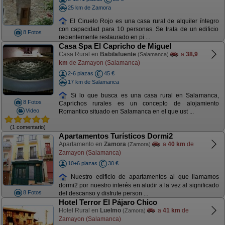
25 km de Zamora
El Ciruelo Rojo es una casa rural de alquiler íntegro
con capacidad para 10 personas. Se trata de un edificio
8 Fotos
recientemente restaurado en pi ...
Casa Spa El Capricho de Miguel
Casa Rural en
Babilafuente
a
38,9
(Salamanca)
km
de Zamayon (Salamanca)
2-6 plazas
45 €
17 km de Salamanca
Si lo que busca es una casa rural en Salamanca,
8 Fotos
Caprichos rurales es un concepto de alojamiento
Video
Romantico situado en Salamanca en el que ust ...
(1 comentario)
Apartamentos Turísticos Dormi2
Apartamento en
Zamora
a
40 km
de
(Zamora)
Zamayon (Salamanca)
10+6 plazas
30 €
Nuestro edificio de apartamentos al que llamamos
dormi2 por nuestro interés en aludir a la vez al significado
8 Fotos
del descanso y disfrute person ...
Hotel Terror El Pájaro Chico
Hotel Rural en
Luelmo
a
41 km
de
(Zamora)
Zamayon (Salamanca)