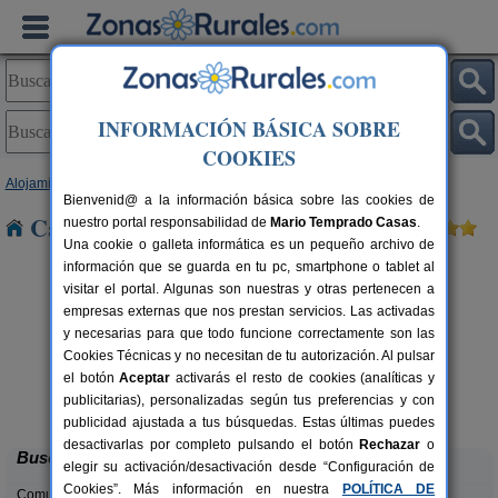
INFORMACIÓN BÁSICA SOBRE
COOKIES
Alojamientos
>
Castilla y León
>
Salamanca
> Zamayon
Bienvenid@ a la información básica sobre las cookies de
Casas Rurales cerca de Zamayon
nuestro portal responsabilidad de
Mario Temprado Casas
.
Una cookie o galleta informática es un pequeño archivo de
información que se guarda en tu pc, smartphone o tablet al
visitar el portal. Algunas son nuestras y otras pertenecen a
empresas externas que nos prestan servicios. Las activadas
y necesarias para que todo funcione correctamente son las
Cookies Técnicas y no necesitan de tu autorización. Al pulsar
rs.
el botón
Aceptar
activarás el resto de cookies (analíticas y
 €
Casa Rural Las Puentes
12 pers.
publicitarias), personalizadas según tus preferencias y con
30 €
Candelario (Salamanca)
desde
publicidad ajustada a tus búsquedas. Estas últimas puedes
desactivarlas por completo pulsando el botón
Rechazar
o
Buscar
elegir su activación/desactivación desde “Configuración de
Cookies”. Más información en nuestra
POLÍTICA DE
Comunidades: