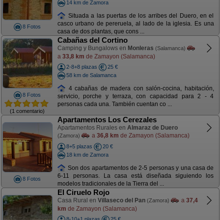
14 km de Zamora
Situada a las puertas de los arribes del Duero, en el
casco urbano de pereruela, al lado de la iglesia. Es una
8 Fotos
casa de dos plantas, que cons ...
Cabañas del Cortino
Camping y Bungalows en
Monleras
(Salamanca)
a
33,8 km
de Zamayon (Salamanca)
2-8+8 plazas
25 €
58 km de Salamanca
4 cabañas de madera con salón-cocina, habitación,
8 Fotos
servicio, porche y terraza, con capacidad para 2 - 4
personas cada una. También cuentan co ...
(1 comentario)
Apartamentos Los Cerezales
Apartamentos Rurales en
Almaraz de Duero
a
36,8 km
de Zamayon (Salamanca)
(Zamora)
8+5 plazas
20 €
18 km de Zamora
Son dos apartamentos de 2-5 personas y una casa de
6-11 personas. La casa está diseñada siguiendo los
8 Fotos
modelos tradicionales de la Tierra del ...
El Ciruelo Rojo
Casa Rural en
Villaseco del Pan
a
37,4
(Zamora)
km
de Zamayon (Salamanca)
8-10+1 plazas
25 €