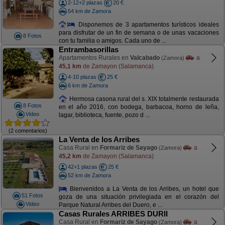
2-12+2 plazas
20 €
54 km de Zamora
Disponemos de 3 apartamentos turísticos ideales
para disfrutar de un fin de semana o de unas vacaciones
8 Fotos
con tu familia o amigos. Cada uno de ...
Entrambasorillas
Apartamentos Rurales en
Valcabado
a
(Zamora)
45,1 km
de Zamayon (Salamanca)
4-10 plazas
25 €
6 km de Zamora
Hermosa casona rural del s. XIX totalmente restaurada
8 Fotos
en el año 2016, con bodega, barbacoa, horno de leña,
Video
lagar, biblioteca, fuente, pozo d ...
(2 comentarios)
La Venta de los Arribes
Casa Rural en
Formariz de Sayago
a
(Zamora)
45,2 km
de Zamayon (Salamanca)
42+1 plazas
25 €
52 km de Zamora
Bienvenidos a La Venta de los Arribes, un hotel que
51 Fotos
goza de una situación privilegiada en el corazón del
Video
Parque Natural Arribes del Duero, e ...
Casas Rurales ARRIBES DURII
Casa Rural en
Formariz de Sayago
a
(Zamora)