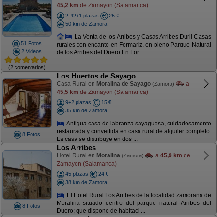
45,2 km
de Zamayon (Salamanca)
2-42+1 plazas
25 €
50 km de Zamora
La Venta de los Arribes y Casas Arribes Durii Casas
51 Fotos
rurales con encanto en Formariz, en pleno Parque Natural
2 Videos
de los Arribes del Duero En For ...
(2 comentarios)
Los Huertos de Sayago
Casa Rural en
Moralina de Sayago
a
(Zamora)
45,5 km
de Zamayon (Salamanca)
9+2 plazas
15 €
35 km de Zamora
Antigua casa de labranza sayaguesa, cuidadosamente
restaurada y convertida en casa rural de alquiler completo.
8 Fotos
La casa se distribuye en dos ...
Los Arribes
Hotel Rural en
Moralina
a
45,9 km
de
(Zamora)
Zamayon (Salamanca)
45 plazas
24 €
38 km de Zamora
El Hotel Rural Los Arribes de la localidad zamorana de
Moralina situado dentro del parque natural Arribes del
8 Fotos
Duero; que dispone de habitaci ...