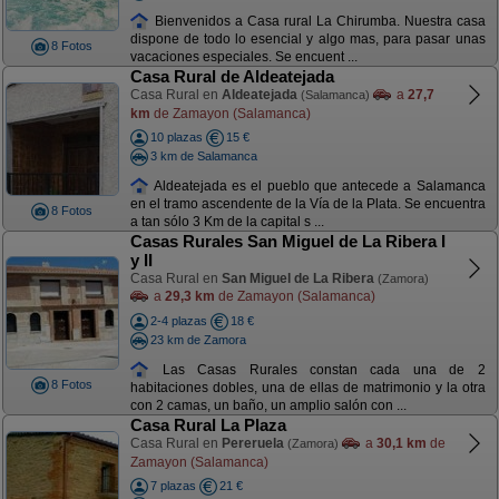
Bienvenidos a Casa rural La Chirumba. Nuestra casa
dispone de todo lo esencial y algo mas, para pasar unas
8 Fotos
vacaciones especiales. Se encuent ...
Casa Rural de Aldeatejada
Casa Rural en
Aldeatejada
a
27,7
(Salamanca)
km
de Zamayon (Salamanca)
10 plazas
15 €
3 km de Salamanca
Aldeatejada es el pueblo que antecede a Salamanca
en el tramo ascendente de la Vía de la Plata. Se encuentra
8 Fotos
a tan sólo 3 Km de la capital s ...
Casas Rurales San Miguel de La Ribera I
y II
Casa Rural en
San Miguel de La Ribera
(Zamora)
a
29,3 km
de Zamayon (Salamanca)
2-4 plazas
18 €
23 km de Zamora
Las Casas Rurales constan cada una de 2
8 Fotos
habitaciones dobles, una de ellas de matrimonio y la otra
con 2 camas, un baño, un amplio salón con ...
Casa Rural La Plaza
Casa Rural en
Pereruela
a
30,1 km
de
(Zamora)
Zamayon (Salamanca)
7 plazas
21 €