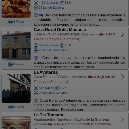
4-12+2 plazas
51 €
38 km de Zamora
Un Hotel terrorífico donde pasareis una experiencia
inolvidable. Paquete: alojamiento, cena temática,
8 Fotos
actuación y desayuno. Terror y humor g ...
Casa Rural Doña Manuela
Casa Rural en
Valdemierque
a
41,9
(Salamanca)
km
de Zamayon (Salamanca)
6-12+4 plazas
16 €
23 km de Salamanca
Casa de nueva construcción manteniendo la
arquitectura típica de la zona, con las comodidades de hoy
8 Fotos
en día, recientemente ha sido calificad ...
La Avutarda
Casa Rural en
Villoria
a
41,9 km
de
(Salamanca)
Zamayon (Salamanca)
8+2 plazas
13 €
25 km de Salamanca
Casa Rural La Avutarda es una preciosa casa típica de
pueblo de finales del siglo XVIII, construida en piedra,
8 Fotos
adobe y madera. Equipada con ...
La Tía Tunanta
Apartamentos Rurales en
Vadillo de la Guareña
a
42,4 km
de Zamayon (Salamanca)
(Zamora)