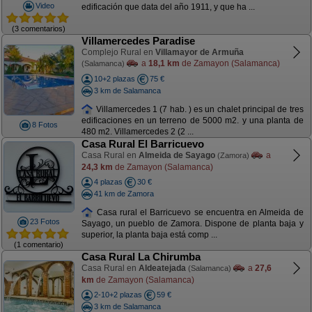
Video
edificación que data del año 1911, y que ha ...
(3 comentarios)
Villamercedes Paradise
Complejo Rural en
Villamayor de Armuña
a
18,1 km
de Zamayon (Salamanca)
(Salamanca)
10+2 plazas
75 €
3 km de Salamanca
Villamercedes 1 (7 hab. ) es un chalet principal de tres
edificaciones en un terreno de 5000 m2. y una planta de
8 Fotos
480 m2. Villamercedes 2 (2 ...
Casa Rural El Barricuevo
Casa Rural en
Almeida de Sayago
a
(Zamora)
24,3 km
de Zamayon (Salamanca)
4 plazas
30 €
41 km de Zamora
Casa rural el Barricuevo se encuentra en Almeida de
23 Fotos
Sayago, un pueblo de Zamora. Dispone de planta baja y
superior, la planta baja está comp ...
(1 comentario)
Casa Rural La Chirumba
Casa Rural en
Aldeatejada
a
27,6
(Salamanca)
km
de Zamayon (Salamanca)
2-10+2 plazas
59 €
3 km de Salamanca