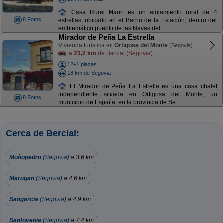
Casa Rural Mauri es un alojamiento rural de 4
8 Fotos
estrellas, ubicado en el Barrio de la Estación, dentro del
emblemático pueblo de las Navas del ...
Mirador de Peña La Estrella
Vivienda turística en
Ortigosa del Monte
(Segovia)
a
23,2 km
de Bercial (Segovia)
12+1 plazas
18 km de Segovia
El Mirador de Peña La Estrella es una casa chalet
independiente situada en Ortigosa del Monte, un
8 Fotos
municipio de España, en la provincia de Se ...
Cerca de Bercial:
Muñopedro
(Segovia)
a 3,6 km
Marugan
(Segovia)
a 4,6 km
Sangarcia
(Segovia)
a 4,9 km
Santovenia
(Segovia)
a 7,4 km