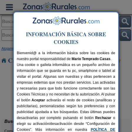
INFORMACIÓN BÁSICA SOBRE
COOKIES
Alojamientos
>
Castilla y León
>
Segovia
> Bercial
Bienvenid@ a la información básica sobre las cookies de
Casas Rurales cerca de Bercial
nuestro portal responsabilidad de
Mario Temprado Casas
.
Una cookie o galleta informática es un pequeño archivo de
información que se guarda en tu pc, smartphone o tablet al
visitar el portal. Algunas son nuestras y otras pertenecen a
empresas externas que nos prestan servicios. Las activadas
y necesarias para que todo funcione correctamente son las
Cookies Técnicas y no necesitan de tu autorización. Al pulsar
C
el botón
Aceptar
activarás el resto de cookies (analíticas y
Caserío Las Cañadas
rs.
10-20+3 pers.
publicitarias), personalizadas según tus preferencias y con
 €
55 €
Muñopedro (Segovia)
desde
publicidad ajustada a tus búsquedas. Estas últimas puedes
desactivarlas por completo pulsando el botón
Rechazar
o
Buscar
elegir su activación/desactivación desde “Configuración de
Cookies”. Más información en nuestra
POLÍTICA DE
Comunidades: