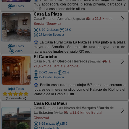
muy acogedora con porche, piscina privada, barbacoa y
8 Fotos
jardín. La casa tiene doble altura ...
Casa La Plaza
Casa Rural en
Armuña
a
21,3 km
de
(Segovia)
Bercial (Segovia)
8-10+2 plazas
25 €
27 km de Segovia
La Casa Rural Casa La Plaza se sitúa junto a la plaza
8 Fotos
mayor de Armuña. Se trata de una antigua casa de
Video
labranza de finales del siglo XIX rec ...
El Capricho
Casa Rural en
Otero de Herreros
a
(Segovia)
21,4 km
de Bercial (Segovia)
2-6+2 plazas
21 €
22 km de Segovia
Bonita casa rural para alojar 5/7 personas cercana a
8 Fotos
lugares de interés turístico como el Palacio de Riofrío y el
Palacio de la Granja. Curi ...
(1 comentario)
Casa Rural Mauri
Casa Rural en
Las Navas del Marqués / Barrio de
La Estación
a
22,6 km
de Bercial
(Ávila)
(Segovia)
8-16 plazas
25 €
29 km de Ávila