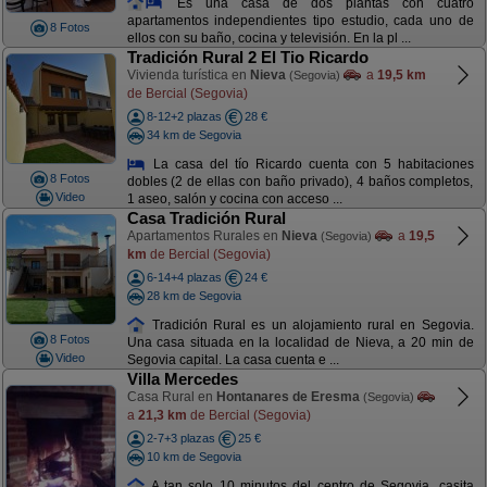
Es una casa de dos plantas con cuatro
apartamentos independientes tipo estudio, cada uno de
8 Fotos
ellos con su baño, cocina y televisión. En la pl ...
Tradición Rural 2 El Tio Ricardo
Vivienda turística en
Nieva
a
19,5 km
(Segovia)
de Bercial (Segovia)
8-12+2 plazas
28 €
34 km de Segovia
La casa del tío Ricardo cuenta con 5 habitaciones
8 Fotos
dobles (2 de ellas con baño privado), 4 baños completos,
Video
1 aseo, salón y cocina con acceso ...
Casa Tradición Rural
Apartamentos Rurales en
Nieva
a
19,5
(Segovia)
km
de Bercial (Segovia)
6-14+4 plazas
24 €
28 km de Segovia
Tradición Rural es un alojamiento rural en Segovia.
8 Fotos
Una casa situada en la localidad de Nieva, a 20 min de
Video
Segovia capital. La casa cuenta e ...
Villa Mercedes
Casa Rural en
Hontanares de Eresma
(Segovia)
a
21,3 km
de Bercial (Segovia)
2-7+3 plazas
25 €
10 km de Segovia
A tan solo 10 minutos del centro de Segovia, casita