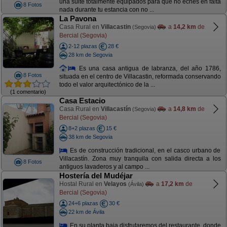
una suite totalmente equipados para que no eches en falta
8 Fotos
nada durante tu estancia con no ...
La Pavona
Casa Rural en
Villacastin
a
14,2 km
de
(Segovia)
Bercial (Segovia)
2-12 plazas
28 €
28 km de Segovia
Es una casa antigua de labranza, del año 1786,
8 Fotos
situada en el centro de Villacastin, reformada conservando
todo el valor arquitectónico de la ...
(1 comentario)
Casa Estacio
Casa Rural en
Villacastín
a
14,8 km
de
(Segovia)
Bercial (Segovia)
8+2 plazas
15 €
38 km de Segovia
Es de construcción tradicional, en el casco urbano de
Villacastín. Zona muy tranquila con salida directa a los
8 Fotos
antiguos lavaderos y al campo ...
Hostería del Mudéjar
Hostal Rural en
Velayos
a
17,2 km
de
(Ávila)
Bercial (Segovia)
24+6 plazas
30 €
22 km de Ávila
En su planta baja disfrutaremos del restaurante, donde