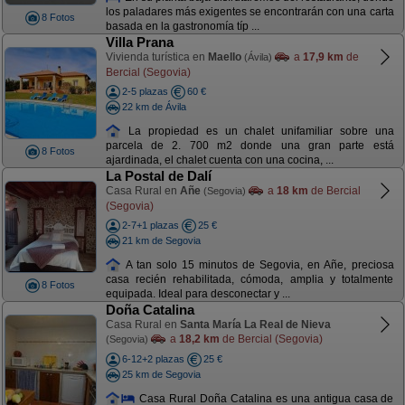
los paladares más exigentes se encontrarán con una carta
8 Fotos
basada en la gastronomía típ ...
Villa Prana
Vivienda turística en
Maello
a
17,9 km
de
(Ávila)
Bercial (Segovia)
2-5 plazas
60 €
22 km de Ávila
La propiedad es un chalet unifamiliar sobre una
parcela de 2. 700 m2 donde una gran parte está
8 Fotos
ajardinada, el chalet cuenta con una cocina, ...
La Postal de Dalí
Casa Rural en
Añe
a
18 km
de Bercial
(Segovia)
(Segovia)
2-7+1 plazas
25 €
21 km de Segovia
A tan solo 15 minutos de Segovia, en Añe, preciosa
casa recién rehabilitada, cómoda, amplia y totalmente
8 Fotos
equipada. Ideal para desconectar y ...
Doña Catalina
Casa Rural en
Santa María La Real de Nieva
a
18,2 km
de Bercial (Segovia)
(Segovia)
6-12+2 plazas
25 €
25 km de Segovia
Casa Rural Doña Catalina es una antigua casa de