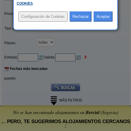
COOKIES
.
Provincias/Islas:
Tipo alquiler:
Plazas:
X
Entrada:
Salida:
Fechas más buscadas
pueblo:
MÁS FILTROS
No se han encontrado alojamientos en
Bercial
(Segovia)
... PERO, TE SUGERIMOS ALOJAMIENTOS CERCANOS
: