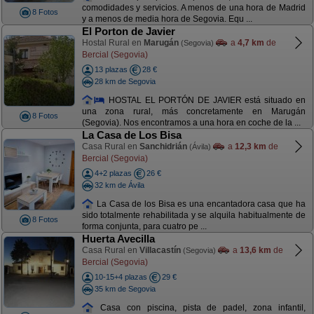
comodidades y servicios. A menos de una hora de Madrid
8 Fotos
y a menos de media hora de Segovia. Equ ...
El Porton de Javier
Hostal Rural en
Marugán
a
4,7 km
de
(Segovia)
Bercial (Segovia)
13 plazas
28 €
28 km de Segovia
HOSTAL EL PORTÓN DE JAVIER está situado en
una zona rural, más concretamente en Marugán
8 Fotos
(Segovia). Nos encontramos a una hora en coche de la ...
La Casa de Los Bisa
Casa Rural en
Sanchidrián
a
12,3 km
de
(Ávila)
Bercial (Segovia)
4+2 plazas
26 €
32 km de Ávila
La Casa de los Bisa es una encantadora casa que ha
sido totalmente rehabilitada y se alquila habitualmente de
8 Fotos
forma conjunta, para cuatro pe ...
Huerta Avecilla
Casa Rural en
Villacastín
a
13,6 km
de
(Segovia)
Bercial (Segovia)
10-15+4 plazas
29 €
35 km de Segovia
Casa con piscina, pista de padel, zona infantil,