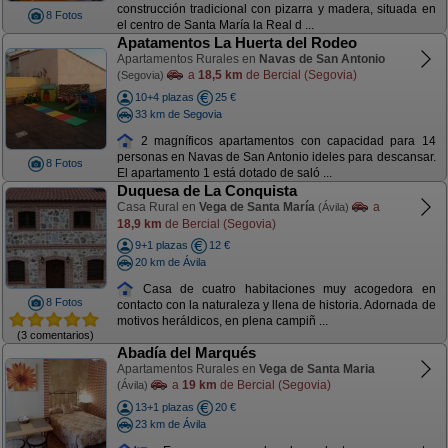
construcción tradicional con pizarra y madera, situada en
8 Fotos
el centro de Santa María la Real d ...
Apatamentos La Huerta del Rodeo
Apartamentos Rurales en
Navas de San Antonio
a
18,5 km
de Bercial (Segovia)
(Segovia)
10+4 plazas
25 €
33 km de Segovia
2 magníficos apartamentos con capacidad para 14
personas en Navas de San Antonio ideles para descansar.
8 Fotos
El apartamento 1 está dotado de saló ...
Duquesa de La Conquista
Casa Rural en
Vega de Santa María
a
(Ávila)
18,9 km
de Bercial (Segovia)
9+1 plazas
12 €
20 km de Ávila
Casa de cuatro habitaciones muy acogedora en
8 Fotos
contacto con la naturaleza y llena de historia. Adornada de
motivos heráldicos, en plena campiñ ...
(3 comentarios)
Abadía del Marqués
Apartamentos Rurales en
Vega de Santa Maria
a
19 km
de Bercial (Segovia)
(Ávila)
13+1 plazas
20 €
23 km de Ávila