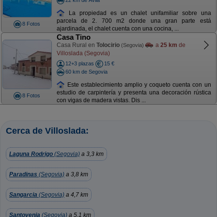
La propiedad es un chalet unifamiliar sobre una
parcela de 2. 700 m2 donde una gran parte está
8 Fotos
ajardinada, el chalet cuenta con una cocina, ...
Casa Tino
Casa Rural en
Tolocirio
a
25 km
de
(Segovia)
Villoslada (Segovia)
12+3 plazas
15 €
60 km de Segovia
Este establecimiento amplio y coqueto cuenta con un
estudio de carpintería y presenta una decoración rústica
8 Fotos
con vigas de madera vistas. Dis ...
Cerca de Villoslada:
Laguna Rodrigo
(Segovia)
a 3,3 km
Paradinas
(Segovia)
a 3,8 km
Sangarcia
(Segovia)
a 4,7 km
Santovenia
(Segovia)
a 5,1 km