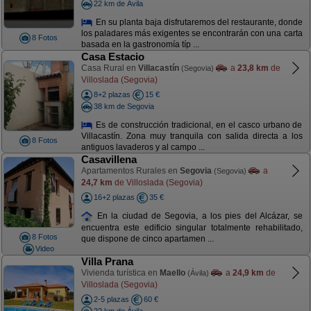
22 km de Ávila
En su planta baja disfrutaremos del restaurante, donde
los paladares más exigentes se encontrarán con una carta
8 Fotos
basada en la gastronomía típ ...
Casa Estacio
Casa Rural en
Villacastín
a
23,8 km
de
(Segovia)
Villoslada (Segovia)
8+2 plazas
15 €
38 km de Segovia
Es de construcción tradicional, en el casco urbano de
Villacastín. Zona muy tranquila con salida directa a los
8 Fotos
antiguos lavaderos y al campo ...
Casavillena
Apartamentos Rurales en
Segovia
a
(Segovia)
24,7 km
de Villoslada (Segovia)
16+2 plazas
35 €
En la ciudad de Segovia, a los pies del Alcázar, se
encuentra este edificio singular totalmente rehabilitado,
8 Fotos
que dispone de cinco apartamen ...
Video
Villa Prana
Vivienda turística en
Maello
a
24,9 km
de
(Ávila)
Villoslada (Segovia)
2-5 plazas
60 €
22 km de Ávila