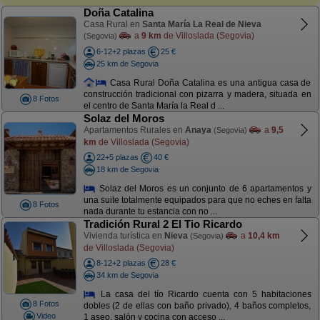
Doña Catalina
Casa Rural en
Santa María La Real de Nieva
a
9 km
de Villoslada (Segovia)
(Segovia)
6-12+2 plazas
25 €
25 km de Segovia
Casa Rural Doña Catalina es una antigua casa de
construcción tradicional con pizarra y madera, situada en
8 Fotos
el centro de Santa María la Real d ...
Solaz del Moros
Apartamentos Rurales en
Anaya
a
9,5
(Segovia)
km
de Villoslada (Segovia)
22+5 plazas
40 €
18 km de Segovia
Solaz del Moros es un conjunto de 6 apartamentos y
una suite totalmente equipados para que no eches en falta
8 Fotos
nada durante tu estancia con no ...
Tradición Rural 2 El Tio Ricardo
Vivienda turística en
Nieva
a
10,4 km
(Segovia)
de Villoslada (Segovia)
8-12+2 plazas
28 €
34 km de Segovia
La casa del tío Ricardo cuenta con 5 habitaciones
8 Fotos
dobles (2 de ellas con baño privado), 4 baños completos,
Video
1 aseo, salón y cocina con acceso ...