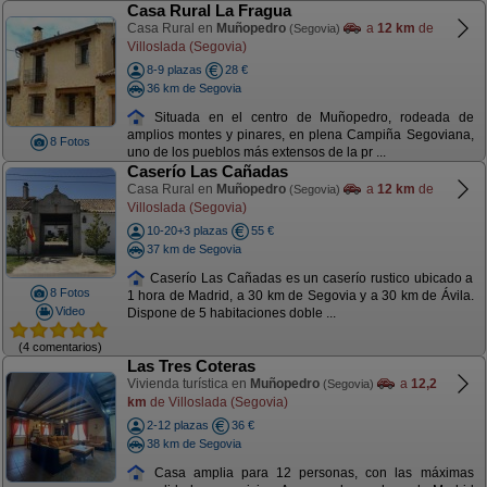
Casa Rural La Fragua
Casa Rural en
Muñopedro
a
12 km
de
(Segovia)
Villoslada (Segovia)
8-9 plazas
28 €
36 km de Segovia
Situada en el centro de Muñopedro, rodeada de
amplios montes y pinares, en plena Campiña Segoviana,
8 Fotos
uno de los pueblos más extensos de la pr ...
Caserío Las Cañadas
Casa Rural en
Muñopedro
a
12 km
de
(Segovia)
Villoslada (Segovia)
10-20+3 plazas
55 €
37 km de Segovia
Caserío Las Cañadas es un caserío rustico ubicado a
8 Fotos
1 hora de Madrid, a 30 km de Segovia y a 30 km de Ávila.
Video
Dispone de 5 habitaciones doble ...
(4 comentarios)
Las Tres Coteras
Vivienda turística en
Muñopedro
a
12,2
(Segovia)
km
de Villoslada (Segovia)
2-12 plazas
36 €
38 km de Segovia
Casa amplia para 12 personas, con las máximas