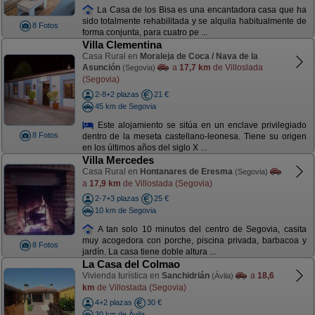
La Casa de los Bisa es una encantadora casa que ha
sido totalmente rehabilitada y se alquila habitualmente de
8 Fotos
forma conjunta, para cuatro pe ...
Villa Clementina
Casa Rural en
Moraleja de Coca / Nava de la
Asunción
a
17,7 km
de Villoslada
(Segovia)
(Segovia)
2-8+2 plazas
21 €
45 km de Segovia
Este alojamiento se sitúa en un enclave privilegiado
8 Fotos
dentro de la meseta castellano-leonesa. Tiene su origen
en los últimos años del siglo X ...
Villa Mercedes
Casa Rural en
Hontanares de Eresma
(Segovia)
a
17,9 km
de Villoslada (Segovia)
2-7+3 plazas
25 €
10 km de Segovia
A tan solo 10 minutos del centro de Segovia, casita
muy acogedora con porche, piscina privada, barbacoa y
8 Fotos
jardín. La casa tiene doble altura ...
La Casa del Colmao
Vivienda turística en
Sanchidrián
a
18,6
(Ávila)
km
de Villoslada (Segovia)
4+2 plazas
30 €
30 km de Ávila