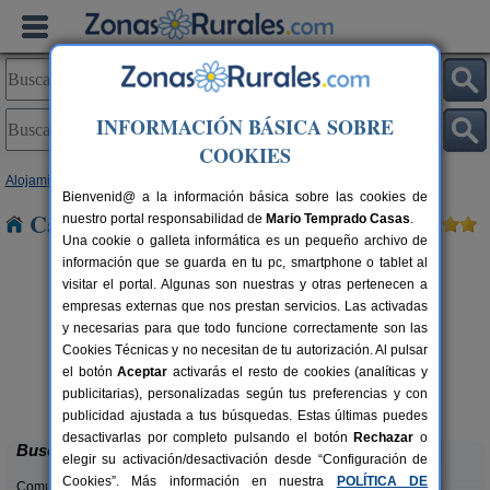
INFORMACIÓN BÁSICA SOBRE
COOKIES
Alojamientos
>
Castilla y León
>
Segovia
> Villoslada
Bienvenid@ a la información básica sobre las cookies de
Casas Rurales cerca de Villoslada
nuestro portal responsabilidad de
Mario Temprado Casas
.
Una cookie o galleta informática es un pequeño archivo de
información que se guarda en tu pc, smartphone o tablet al
visitar el portal. Algunas son nuestras y otras pertenecen a
empresas externas que nos prestan servicios. Las activadas
y necesarias para que todo funcione correctamente son las
Cookies Técnicas y no necesitan de tu autorización. Al pulsar
rs.
el botón
Aceptar
activarás el resto de cookies (analíticas y
 €
Caserío Las Cañadas
10-20+3 pers.
publicitarias), personalizadas según tus preferencias y con
55 €
Muñopedro (Segovia)
desde
publicidad ajustada a tus búsquedas. Estas últimas puedes
desactivarlas por completo pulsando el botón
Rechazar
o
Buscar
elegir su activación/desactivación desde “Configuración de
Cookies”. Más información en nuestra
POLÍTICA DE
Comunidades: