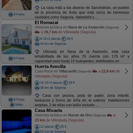
La casa está a las afueras de Sanchidrián, un pueblo
de la provincia de Ávila que está cerca de hermosas
8 Fotos
ciudades como Segovia, Valladolid y ...
El Romazal
Vivienda turística en
Nava de La Asunción
(Segovia)
a
19,7 km
de Villoslada (Segovia)
8-15+2 plazas
45 €
44 km de Segovia
Ubicada en Nava de la Asunción, esta casa
rehabilitada de los años 70 cuenta con 170 m² y
8 Fotos
capacidad para hasta 15 huéspedes, distribuidos en ...
Huerta Avecilla
Casa Rural en
Villacastín
a
22,6 km
de
(Segovia)
Villoslada (Segovia)
10-15+4 plazas
29 €
35 km de Segovia
Casa con piscina, pista de padel, zona infantil,
8 Fotos
barbacoa y horno de leña en el exterior. Habitaciones
Video
amplias, 2 de ellas con baño incluido ...
Casa Micaela
Vivienda turística en
Navas de Oro
a
(Segovia)
23 km
de Villoslada (Segovia)
12 plazas
25 €
52 km de Segovia