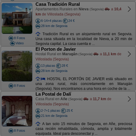
Casa Tradición Rural
Apartamentos Rurales en
Nieva
a
10,4
(Segovia)
km
de Villoslada (Segovia)
6-14+4 plazas
24 €
28 km de Segovia
Tradición Rural es un alojamiento rural en Segovia.
8 Fotos
Una casa situada en la localidad de Nieva, a 20 min de
Video
Segovia capital. La casa cuenta e ...
El Porton de Javier
Hostal Rural en
Marugán
a
11,1 km
de
(Segovia)
Villoslada (Segovia)
13 plazas
28 €
28 km de Segovia
HOSTAL EL PORTÓN DE JAVIER está situado en
una zona rural, más concretamente en Marugán
8 Fotos
(Segovia). Nos encontramos a una hora en coche de la ...
La Postal de Dalí
Casa Rural en
Añe
a
11,7 km
de
(Segovia)
Villoslada (Segovia)
2-7+1 plazas
25 €
21 km de Segovia
A tan solo 15 minutos de Segovia, en Añe, preciosa
casa recién rehabilitada, cómoda, amplia y totalmente
8 Fotos
equipada. Ideal para desconectar y ...