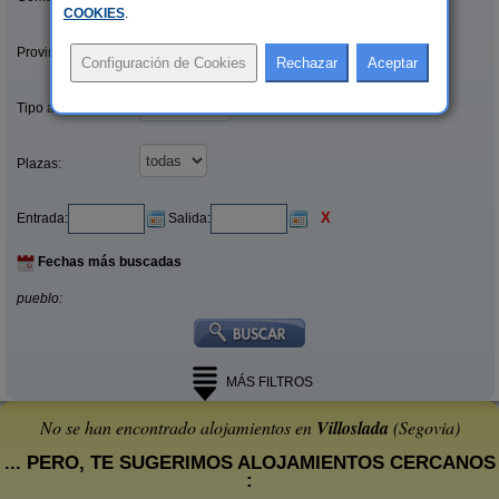
COOKIES
.
Provincias/Islas:
Tipo alquiler:
Plazas:
X
Entrada:
Salida:
Fechas más buscadas
pueblo:
MÁS FILTROS
No se han encontrado alojamientos en
Villoslada
(Segovia)
... PERO, TE SUGERIMOS ALOJAMIENTOS CERCANOS
: