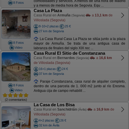
comodidades y servicios. A menos de una hora de Madrid
8 Fotos
y a menos de media hora de Segovia. Equ ...
Casa La Plaza
Casa Rural en
Armuña
a
13,1 km
de
(Segovia)
Villoslada (Segovia)
8-10+2 plazas
25 €
27 km de Segovia
La Casa Rural Casa La Plaza se sitúa junto a la plaza
8 Fotos
mayor de Armuña. Se trata de una antigua casa de
Video
labranza de finales del siglo XIX rec ...
Casa Rural El Sitio de Constanzana
Casa Rural en
Bernardos
a
16,6 km
(Segovia)
de Villoslada (Segovia)
16+1 plazas
24 €
37 km de Segovia
Paraje Constanzana, casa rural de alquiler completo,
8 Fotos
dentro de una parcela de 1. 000 m2 junto al río Eresma.
Video
Antigua cija de campo rehabilit ...
(2 comentarios)
La Casa de Los Bisa
Casa Rural en
Sanchidrián
a
16,9 km
de
(Ávila)
Villoslada (Segovia)
4+2 plazas
26 €
32 km de Ávila