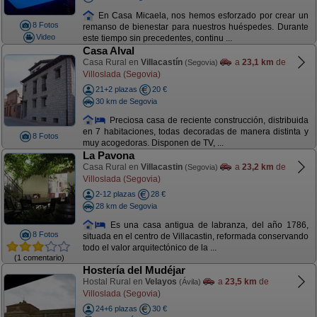
En Casa Micaela, nos hemos esforzado por crear un
8 Fotos
remanso de bienestar para nuestros huéspedes. Durante
Video
este tiempo sin precedentes, continu ...
Casa Alval
Casa Rural en
Villacastín
a
23,1 km
de
(Segovia)
Villoslada (Segovia)
21+2 plazas
20 €
30 km de Segovia
Preciosa casa de reciente construcción, distribuida
en 7 habitaciones, todas decoradas de manera distinta y
8 Fotos
muy acogedoras. Disponen de TV, ...
La Pavona
Casa Rural en
Villacastin
a
23,2 km
de
(Segovia)
Villoslada (Segovia)
2-12 plazas
28 €
28 km de Segovia
Es una casa antigua de labranza, del año 1786,
8 Fotos
situada en el centro de Villacastin, reformada conservando
todo el valor arquitectónico de la ...
(1 comentario)
Hostería del Mudéjar
Hostal Rural en
Velayos
a
23,5 km
de
(Ávila)
Villoslada (Segovia)
24+6 plazas
30 €