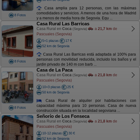
Casa amplia para 12 personas, con las máximas
comodidades y servicios. A menos de una hora de Madrid
8 Fotos
y a menos de media hora de Segovia. Equ ...
Casa Rural Las Barricas
Casa Rural en
Coca
a
21,7 km
de
(Segovia)
Pascuales (Segovia)
5+1 plazas
17 €
52 km de Segovia
Casa Rural Las Barricas está adaptada al 100% para
personas con movilidad reducida, incluido los baños y el
8 Fotos
jardin privado de 140 m con barb ...
Casa de La Paca
Casa Rural en
Coca
a
21,8 km
de
(Segovia)
Pascuales (Segovia)
10+3 plazas
25 €
50 km de Segovia
Casa Rural de alquiler por habitaciones con
capacidad máxima para 10 personas. Casa de nueva
8 Fotos
construcción situada en la localidad segoviana ...
Señorío de Los Fonseca
Casa Rural en
Coca
a
21,8 km
de
(Segovia)
Pascuales (Segovia)
10-12 plazas
30 €
52 km de Segovia