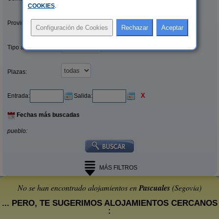
COOKIES
.
Provincias/Islas:
Tipo alquiler:
Plazas:
X
Entrada:
Salida:
Fechas más buscadas
pueblo:
MÁS FILTROS
No se han encontrado alojamientos en
Pascuales
(Segovia)
... PERO, TE SUGERIMOS ALOJAMIENTOS CERCANOS
: