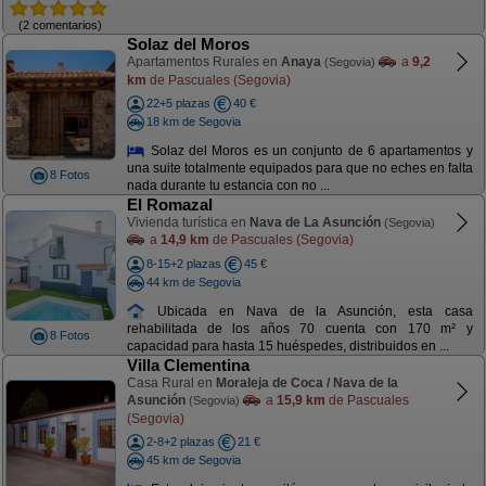
(2 comentarios)
Solaz del Moros
Apartamentos Rurales en
Anaya
a
9,2
(Segovia)
km
de Pascuales (Segovia)
22+5 plazas
40 €
18 km de Segovia
Solaz del Moros es un conjunto de 6 apartamentos y
una suite totalmente equipados para que no eches en falta
8 Fotos
nada durante tu estancia con no ...
El Romazal
Vivienda turística en
Nava de La Asunción
(Segovia)
a
14,9 km
de Pascuales (Segovia)
8-15+2 plazas
45 €
44 km de Segovia
Ubicada en Nava de la Asunción, esta casa
rehabilitada de los años 70 cuenta con 170 m² y
8 Fotos
capacidad para hasta 15 huéspedes, distribuidos en ...
Villa Clementina
Casa Rural en
Moraleja de Coca / Nava de la
Asunción
a
15,9 km
de Pascuales
(Segovia)
(Segovia)
2-8+2 plazas
21 €
45 km de Segovia