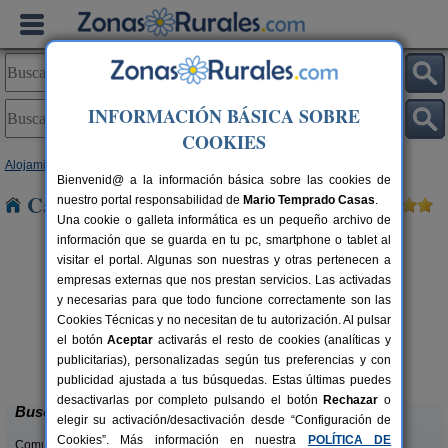
INFORMACIÓN BÁSICA SOBRE
COOKIES
Alojamientos
>
Castilla y León
>
Segovia
> Pascuales
Bienvenid@ a la información básica sobre las cookies de
Casas Rurales cerca de Pascuales
nuestro portal responsabilidad de
Mario Temprado Casas
.
Una cookie o galleta informática es un pequeño archivo de
información que se guarda en tu pc, smartphone o tablet al
visitar el portal. Algunas son nuestras y otras pertenecen a
empresas externas que nos prestan servicios. Las activadas
y necesarias para que todo funcione correctamente son las
Cookies Técnicas y no necesitan de tu autorización. Al pulsar
rs.
el botón
Aceptar
activarás el resto de cookies (analíticas y
 €
El Portal de Castroserna
4-8+4 pers.
publicitarias), personalizadas según tus preferencias y con
33 €
Castroserna De Arriba (Segovia)
desde
publicidad ajustada a tus búsquedas. Estas últimas puedes
desactivarlas por completo pulsando el botón
Rechazar
o
Buscar
elegir su activación/desactivación desde “Configuración de
Cookies”. Más información en nuestra
POLÍTICA DE
Comunidades: