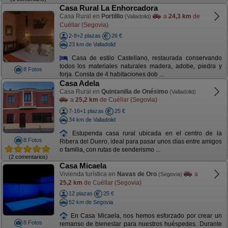
Casa Rural La Enhorcadora
Casa Rural en
Portilllo
a
24,3 km
de
(Valladolid)
Cuéllar (Segovia)
2-8+2 plazas
26 €
23 km de Valladolid
Casa de estilo Castellano, restaurada conservando
todos los materiales naturales madera, adobe, piedra y
8 Fotos
forja. Consta de 4 habitaciones dob ...
Casa Adela
Casa Rural en
Quintanilla de Onésimo
(Valladolid)
a
25,2 km
de Cuéllar (Segovia)
7-16+1 plazas
25 €
34 km de Valladolid
Estupenda casa rural ubicada en el centro de la
8 Fotos
Ribera del Duero, ideal para pasar unos días entre amigos
o familia, con rutas de senderismo ...
(2 comentarios)
Casa Micaela
Vivienda turística en
Navas de Oro
a
(Segovia)
25,2 km
de Cuéllar (Segovia)
12 plazas
25 €
52 km de Segovia
En Casa Micaela, nos hemos esforzado por crear un
8 Fotos
remanso de bienestar para nuestros huéspedes. Durante