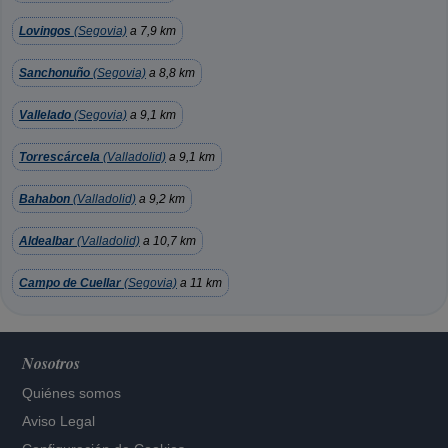
Lovingos
(Segovia)
a 7,9 km
Sanchonuño
(Segovia)
a 8,8 km
Vallelado
(Segovia)
a 9,1 km
Torrescárcela
(Valladolid)
a 9,1 km
Bahabon
(Valladolid)
a 9,2 km
Aldealbar
(Valladolid)
a 10,7 km
Campo de Cuellar
(Segovia)
a 11 km
Nosotros
Quiénes somos
Aviso Legal