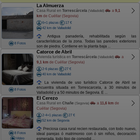
La Almuerza
Casa Rural en
Torrescárcela
a
9,1
(Valladolid)
km
de Cuéllar (Segovia)
6+1 plazas
17 €
42 km de Valladolid
Antigua panadería, rehabilitada según las
características de la zona. Todas las paredes exteriores
8 Fotos
son de piedra. Contiene en la planta baja ...
Catorce de Abril
Vivienda turística en
Torrescárcela
a
(Valladolid)
9,1 km
de Cuéllar (Segovia)
2-6 plazas
27 €
40 km de Valladolid
La vivienda de uso turístico Catorce de Abril se
encuentra situada en Torrescarcela, a 30 minutos de
8 Fotos
Valladolid y a 50 minutos de Segovia. E ...
El Cerezo
Casa Rural en
Chañe
a
11,6 km
de
(Segovia)
Cuéllar (Segovia)
2-4+1 plazas
27 €
52 km de Segovia
Preciosa casa rural recien restaurada, con todo nuevo,
8 Fotos
ideal parejas ó matrimonio con ó sin niños, decoración
Video
esmerada, todo tipo de comodid ...