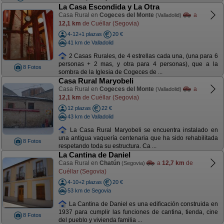
La Casa Escondida y La Otra
Casa Rural en
Cogeces del Monte
a
(Valladolid)
12,1 km
de Cuéllar (Segovia)
4-12+1 plazas
20 €
41 km de Valladolid
2 Casas Rurales, de 4 estrellas cada una, (una para 6
personas + 2 mas, y otra para 4 personas), que a la
8 Fotos
sombra de la Iglesia de Cogeces de ...
Casa Rural Maryobeli
Casa Rural en
Cogeces del Monte
a
(Valladolid)
12,1 km
de Cuéllar (Segovia)
12 plazas
22 €
43 km de Valladolid
La Casa Rural Maryobeli se encuentra instalado en
una antigua vaquería centenaria que ha sido rehabilitada
8 Fotos
respetando toda su estructura. Ca ...
La Cantina de Daniel
Casa Rural en
Chatún
a
12,7 km
de
(Segovia)
Cuéllar (Segovia)
4-10+2 plazas
20 €
53 km de Segovia
La Cantina de Daniel es una edificación construida en
1937 para cumplir las funciones de cantina, tienda, cine
8 Fotos
del pueblo y vivienda familia ...