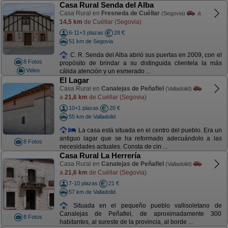
Casa Rural Senda del Alba
Casa Rural en
Fresneda de Cuéllar
a
(Segovia)
14,5 km
de Cuéllar (Segovia)
6-11+3 plazas
28 €
51 km de Segovia
C. R. Senda del Alba abrió sus puertas en 2009, con el
8 Fotos
propósito de brindar a su distinguida clientela la más
Video
cálida atención y un esmerado ...
El Lagar
Casa Rural en
Canalejas de Peñafiel
(Valladolid)
a
21,6 km
de Cuéllar (Segovia)
10+1 plazas
20 €
55 km de Valladolid
La casa está situada en el centro del pueblo. Era un
antiguo lagar que se ha reformado adecuándolo a las
8 Fotos
necesidades actuales. Consta de cin ...
Casa Rural La Herrería
Casa Rural en
Canalejas de Peñafiel
(Valladolid)
a
21,6 km
de Cuéllar (Segovia)
7-10 plazas
21 €
57 km de Valladolid
Situada en el pequeño pueblo vallisoletano de
Canalejas de Peñafiel, de aproximadamente 300
8 Fotos
habitantes, al sureste de la provincia, al borde ...