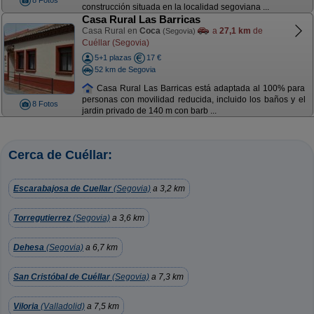
8 Fotos
construcción situada en la localidad segoviana ...
Casa Rural Las Barricas
Casa Rural en
Coca
a
27,1 km
de
(Segovia)
Cuéllar (Segovia)
5+1 plazas
17 €
52 km de Segovia
Casa Rural Las Barricas está adaptada al 100% para
personas con movilidad reducida, incluido los baños y el
8 Fotos
jardin privado de 140 m con barb ...
Cerca de Cuéllar:
Escarabajosa de Cuellar
(Segovia)
a 3,2 km
Torregutierrez
(Segovia)
a 3,6 km
Dehesa
(Segovia)
a 6,7 km
San Cristóbal de Cuéllar
(Segovia)
a 7,3 km
Viloria
(Valladolid)
a 7,5 km