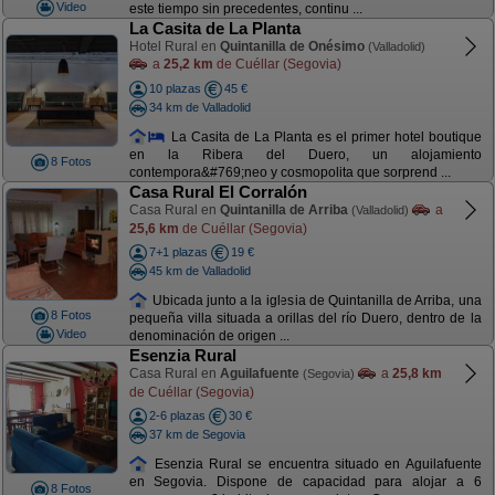
Video
este tiempo sin precedentes, continu ...
La Casita de La Planta
Hotel Rural en
Quintanilla de Onésimo
(Valladolid)
a
25,2 km
de Cuéllar (Segovia)
10 plazas
45 €
34 km de Valladolid
La Casita de La Planta es el primer hotel boutique
en la Ribera del Duero, un alojamiento
8 Fotos
contempora&#769;neo y cosmopolita que sorprend ...
Casa Rural El Corralón
Casa Rural en
Quintanilla de Arriba
a
(Valladolid)
25,6 km
de Cuéllar (Segovia)
7+1 plazas
19 €
45 km de Valladolid
Ubicada junto a la iglesia de Quintanilla de Arriba, una
8 Fotos
pequeña villa situada a orillas del río Duero, dentro de la
Video
denominación de origen ...
Esenzia Rural
Casa Rural en
Aguilafuente
a
25,8 km
(Segovia)
de Cuéllar (Segovia)
2-6 plazas
30 €
37 km de Segovia
Esenzia Rural se encuentra situado en Aguilafuente
en Segovia. Dispone de capacidad para alojar a 6
8 Fotos