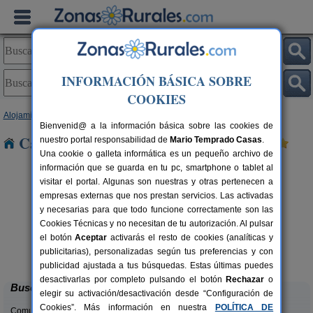
INFORMACIÓN BÁSICA SOBRE
COOKIES
Alojamientos
>
Castilla y León
>
Segovia
> Cuéllar
Bienvenid@ a la información básica sobre las cookies de
Casas Rurales cerca de Cuéllar
nuestro portal responsabilidad de
Mario Temprado Casas
.
Una cookie o galleta informática es un pequeño archivo de
información que se guarda en tu pc, smartphone o tablet al
visitar el portal. Algunas son nuestras y otras pertenecen a
empresas externas que nos prestan servicios. Las activadas
y necesarias para que todo funcione correctamente son las
Cookies Técnicas y no necesitan de tu autorización. Al pulsar
C
el botón
Aceptar
activarás el resto de cookies (analíticas y
Caserío Las Cañadas
rs.
10-20+3 pers.
publicitarias), personalizadas según tus preferencias y con
 €
55 €
Muñopedro (Segovia)
desde
publicidad ajustada a tus búsquedas. Estas últimas puedes
desactivarlas por completo pulsando el botón
Rechazar
o
Buscar
elegir su activación/desactivación desde “Configuración de
Cookies”. Más información en nuestra
POLÍTICA DE
Comunidades: