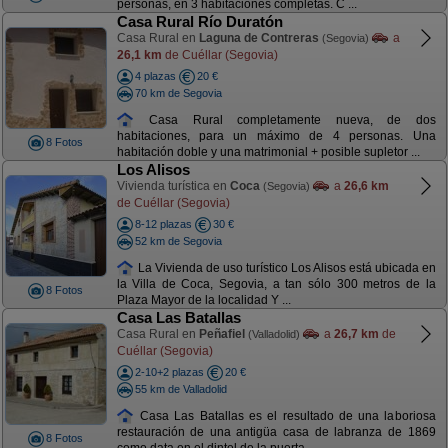
personas, en 3 habitaciones completas. C ...
Casa Rural Río Duratón
Casa Rural en
Laguna de Contreras
a
(Segovia)
26,1 km
de Cuéllar (Segovia)
4 plazas
20 €
70 km de Segovia
Casa Rural completamente nueva, de dos
habitaciones, para un máximo de 4 personas. Una
8 Fotos
habitación doble y una matrimonial + posible supletor ...
Los Alisos
Vivienda turística en
Coca
a
26,6 km
(Segovia)
de Cuéllar (Segovia)
8-12 plazas
30 €
52 km de Segovia
La Vivienda de uso turístico Los Alisos está ubicada en
la Villa de Coca, Segovia, a tan sólo 300 metros de la
8 Fotos
Plaza Mayor de la localidad Y ...
Casa Las Batallas
Casa Rural en
Peñafiel
a
26,7 km
de
(Valladolid)
Cuéllar (Segovia)
2-10+2 plazas
20 €
55 km de Valladolid
Casa Las Batallas es el resultado de una laboriosa
restauración de una antigüa casa de labranza de 1869
8 Fotos