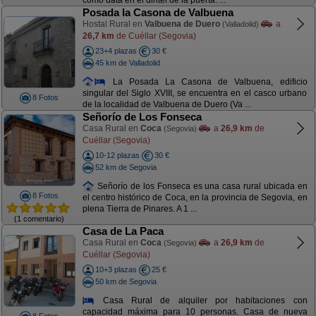
como data en el dintel de la puerta. ...
Posada la Casona de Valbuena
Hostal Rural en
Valbuena de Duero
a
(Valladolid)
26,7 km
de Cuéllar (Segovia)
23+4 plazas
30 €
45 km de Valladolid
La Posada La Casona de Valbuena, edificio
singular del Siglo XVIII, se encuentra en el casco urbano
8 Fotos
de la localidad de Valbuena de Duero (Va ...
Señorío de Los Fonseca
Casa Rural en
Coca
a
26,9 km
de
(Segovia)
Cuéllar (Segovia)
10-12 plazas
30 €
52 km de Segovia
Señorío de los Fonseca es una casa rural ubicada en
8 Fotos
el centro histórico de Coca, en la provincia de Segovia, en
plena Tierra de Pinares. A 1 ...
(1 comentario)
Casa de La Paca
Casa Rural en
Coca
a
26,9 km
de
(Segovia)
Cuéllar (Segovia)
10+3 plazas
25 €
50 km de Segovia
Casa Rural de alquiler por habitaciones con
capacidad máxima para 10 personas. Casa de nueva