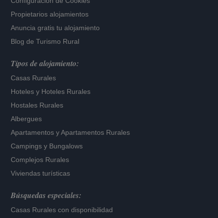
Configuración de Cookies
Propietarios alojamientos
Anuncia gratis tu alojamiento
Blog de Turismo Rural
Tipos de alojamiento:
Casas Rurales
Hoteles
y
Hoteles Rurales
Hostales Rurales
Albergues
Apartamentos
y
Apartamentos Rurales
Campings y Bungalows
Complejos Rurales
Viviendas turísticas
Búsquedas especiales:
Casas Rurales con disponibilidad