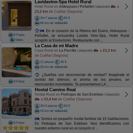
Lavidavino-Spa Hotel Rural
Hotel Rural en
Aldeayuso / Peñafiel
a
(Valladolid)
23,2 km
de Cuéllar (Segovia)
34+7 plazas
65 €
60 km de Valladolid
En el corazón de la Ribera del Duero, Aldeayuso -
8 Fotos
Peñafiel, se encuentra Lavida Vino-Spa, Hotel Rural
Video
acogido al Enoturismo. Restaurante con ...
La Casa de mi Madre
Casa Rural en
La Parrilla
a
23,3 km
(Valladolid)
de Cuéllar (Segovia)
12 plazas
36 €
26 km de Valladolid
¿Sueñas con desconectar de verdad? Imagínate el
sonido del silencio, el aroma de los pinares, un
8 Fotos
reencuentro inolvidable. Te presentamos LA ...
Hostal Camino Real
Hostal Rural en
Pedrajas de San Esteban
(Valladolid)
a
23,4 km
de Cuéllar (Segovia)
30+5 plazas
60 €
43 km de Valladolid
Somos un pequeño hostal familiar de 15 habitaciones.
8 Fotos
En Pedrajas de San Esteban. Nos identificamos con
nuestro entorno rural en el corazón d ...
(1 comentario)