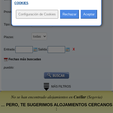
COOKIES
.
Provincias/Islas:
Tipo alquiler:
Plazas:
X
Entrada:
Salida:
Fechas más buscadas
pueblo:
MÁS FILTROS
No se han encontrado alojamientos en
Cuéllar
(Segovia)
... PERO, TE SUGERIMOS ALOJAMIENTOS CERCANOS
: