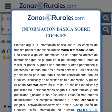
INFORMACIÓN BÁSICA SOBRE
COOKIES
Alojamientos
>
Castilla y León
>
Segovia
> Sanchonuño
Bienvenid@ a la información básica sobre las cookies de
Casas Rurales cerca de Sanchonuño
nuestro portal responsabilidad de
Mario Temprado Casas
.
Una cookie o galleta informática es un pequeño archivo de
información que se guarda en tu pc, smartphone o tablet al
visitar el portal. Algunas son nuestras y otras pertenecen a
empresas externas que nos prestan servicios. Las activadas
y necesarias para que todo funcione correctamente son las
Cookies Técnicas y no necesitan de tu autorización. Al pulsar
el botón
Aceptar
activarás el resto de cookies (analíticas y
C
publicitarias), personalizadas según tus preferencias y con
El Portal de Castroserna
rs.
4-8+4 pers.
 €
33 €
publicidad ajustada a tus búsquedas. Estas últimas puedes
Castroserna De Arriba (Segovia)
desde
desactivarlas por completo pulsando el botón
Rechazar
o
elegir su activación/desactivación desde “Configuración de
Buscar
Cookies”. Más información en nuestra
POLÍTICA DE