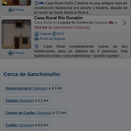
Casa Rural Doña Catalina es una antigua casa de
construcción tradicional con pizarra y madera, situada en
8 Fotos
el centro de Santa María la Real d ...
Casa Rural Río Duratón
Casa Rural en
Laguna de Contreras
a
(Segovia)
29,8 km
de Sanchonuño (Segovia)
4 plazas
20 €
70 km de Segovia
Casa Rural completamente nueva, de dos
habitaciones, para un máximo de 4 personas. Una
8 Fotos
habitación doble y una matrimonial + posible supletor ...
Cerca de Sanchonuño:
Gomezserracin
(Segovia)
a 4,3 km
Chatún
(Segovia)
a 5,1 km
Campo de Cuellar
(Segovia)
a 5,3 km
Cuéllar
(Segovia)
a 8,8 km