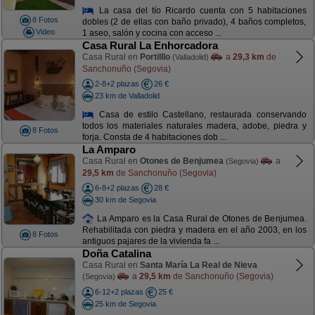
La casa del tío Ricardo cuenta con 5 habitaciones
8 Fotos
dobles (2 de ellas con baño privado), 4 baños completos,
Video
1 aseo, salón y cocina con acceso ...
Casa Rural La Enhorcadora
Casa Rural en
Portilllo
a
29,3 km
de
(Valladolid)
Sanchonuño (Segovia)
2-8+2 plazas
26 €
23 km de Valladolid
Casa de estilo Castellano, restaurada conservando
todos los materiales naturales madera, adobe, piedra y
8 Fotos
forja. Consta de 4 habitaciones dob ...
La Amparo
Casa Rural en
Otones de Benjumea
a
(Segovia)
29,5 km
de Sanchonuño (Segovia)
6-8+2 plazas
28 €
30 km de Segovia
La Amparo es la Casa Rural de Otones de Benjumea.
Rehabilitada con piedra y madera en el año 2003, en los
8 Fotos
antiguos pajares de la vivienda fa ...
Doña Catalina
Casa Rural en
Santa María La Real de Nieva
a
29,5 km
de Sanchonuño (Segovia)
(Segovia)
6-12+2 plazas
25 €
25 km de Segovia