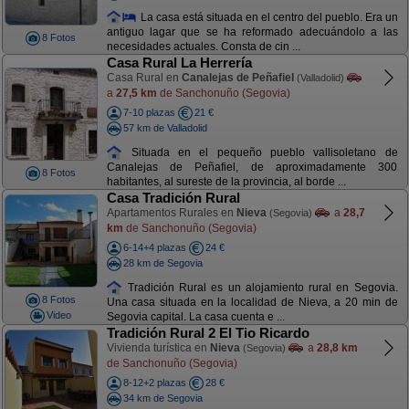
La casa está situada en el centro del pueblo. Era un
antiguo lagar que se ha reformado adecuándolo a las
8 Fotos
necesidades actuales. Consta de cin ...
Casa Rural La Herrería
Casa Rural en
Canalejas de Peñafiel
(Valladolid)
a
27,5 km
de Sanchonuño (Segovia)
7-10 plazas
21 €
57 km de Valladolid
Situada en el pequeño pueblo vallisoletano de
Canalejas de Peñafiel, de aproximadamente 300
8 Fotos
habitantes, al sureste de la provincia, al borde ...
Casa Tradición Rural
Apartamentos Rurales en
Nieva
a
28,7
(Segovia)
km
de Sanchonuño (Segovia)
6-14+4 plazas
24 €
28 km de Segovia
Tradición Rural es un alojamiento rural en Segovia.
8 Fotos
Una casa situada en la localidad de Nieva, a 20 min de
Video
Segovia capital. La casa cuenta e ...
Tradición Rural 2 El Tio Ricardo
Vivienda turística en
Nieva
a
28,8 km
(Segovia)
de Sanchonuño (Segovia)
8-12+2 plazas
28 €
34 km de Segovia