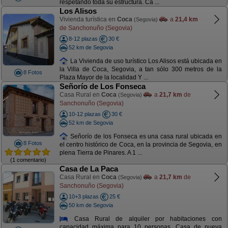
respetando toda su estructura. Ca ...
Los Alisos
Vivienda turística en
Coca
a
21,4 km
(Segovia)
de Sanchonuño (Segovia)
8-12 plazas
30 €
52 km de Segovia
La Vivienda de uso turístico Los Alisos está ubicada en
la Villa de Coca, Segovia, a tan sólo 300 metros de la
8 Fotos
Plaza Mayor de la localidad Y ...
Señorío de Los Fonseca
Casa Rural en
Coca
a
21,7 km
de
(Segovia)
Sanchonuño (Segovia)
10-12 plazas
30 €
52 km de Segovia
Señorío de los Fonseca es una casa rural ubicada en
8 Fotos
el centro histórico de Coca, en la provincia de Segovia, en
plena Tierra de Pinares. A 1 ...
(1 comentario)
Casa de La Paca
Casa Rural en
Coca
a
21,7 km
de
(Segovia)
Sanchonuño (Segovia)
10+3 plazas
25 €
50 km de Segovia
Casa Rural de alquiler por habitaciones con
capacidad máxima para 10 personas. Casa de nueva