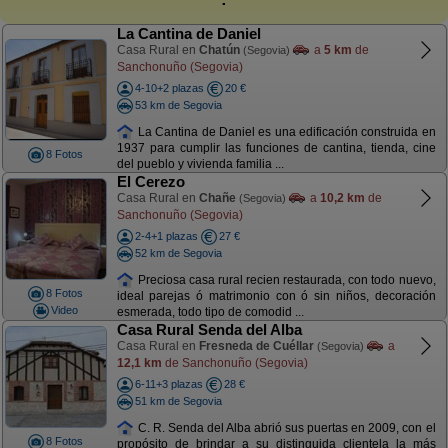
La Cantina de Daniel
Casa Rural en
Chatún
a
5 km
de
(Segovia)
Sanchonuño (Segovia)
4-10+2 plazas
20 €
53 km de Segovia
La Cantina de Daniel es una edificación construida en
1937 para cumplir las funciones de cantina, tienda, cine
8 Fotos
del pueblo y vivienda familia ...
El Cerezo
Casa Rural en
Chañe
a
10,2 km
de
(Segovia)
Sanchonuño (Segovia)
2-4+1 plazas
27 €
52 km de Segovia
Preciosa casa rural recien restaurada, con todo nuevo,
8 Fotos
ideal parejas ó matrimonio con ó sin niños, decoración
Video
esmerada, todo tipo de comodid ...
Casa Rural Senda del Alba
Casa Rural en
Fresneda de Cuéllar
a
(Segovia)
12,1 km
de Sanchonuño (Segovia)
6-11+3 plazas
28 €
51 km de Segovia
C. R. Senda del Alba abrió sus puertas en 2009, con el
8 Fotos
propósito de brindar a su distinguida clientela la más