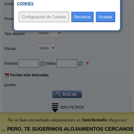
COOKIES
.
Comunidades:
Provincias/Islas:
Tipo alquiler:
Plazas:
X
Entrada:
Salida:
Fechas más buscadas
pueblo:
MÁS FILTROS
No se han encontrado alojamientos en
Sanchonuño
(Segovia)
... PERO, TE SUGERIMOS ALOJAMIENTOS CERCANOS
: