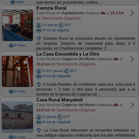
Video
este tiempo sin precedentes, continu ...
Esenzia Rural
Casa Rural en
Aguilafuente
a
19,3 km
(Segovia)
de Sanchonuño (Segovia)
2-6 plazas
30 €
37 km de Segovia
Esenzia Rural se encuentra situado en Aguilafuente
en Segovia. Dispone de capacidad para alojar a 6
8 Fotos
personas, en 3 habitaciones completas. C ...
La Casa Escondida y La Otra
Casa Rural en
Cogeces del Monte
a
(Valladolid)
20,8 km
de Sanchonuño (Segovia)
4-12+1 plazas
20 €
41 km de Valladolid
2 Casas Rurales, de 4 estrellas cada una, (una para 6
personas + 2 mas, y otra para 4 personas), que a la
8 Fotos
sombra de la Iglesia de Cogeces de ...
Casa Rural Maryobeli
Casa Rural en
Cogeces del Monte
a
(Valladolid)
20,8 km
de Sanchonuño (Segovia)
12 plazas
22 €
43 km de Valladolid
La Casa Rural Maryobeli se encuentra instalado en
una antigua vaquería centenaria que ha sido rehabilitada
8 Fotos