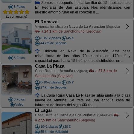
Somos un pequeño hostal familiar de 15 habitaciones.
8 Fotos
En Pedrajas de San Esteban. Nos identificamos con
nuestro entorno rural en el corazón d ...
(1 comentario)
El Romazal
Vivienda turística en
Nava de La Asunción
(Segovia)
a
24,1 km
de Sanchonuño (Segovia)
8-15+2 plazas
45 €
44 km de Segovia
Ubicada en Nava de la Asunción, esta casa
rehabilitada de los años 70 cuenta con 170 m² y
8 Fotos
capacidad para hasta 15 huéspedes, distribuidos en ...
Casa La Plaza
Casa Rural en
Armuña
a
27,5 km
de
(Segovia)
Sanchonuño (Segovia)
8-10+2 plazas
25 €
27 km de Segovia
La Casa Rural Casa La Plaza se sitúa junto a la plaza
8 Fotos
mayor de Armuña. Se trata de una antigua casa de
Video
labranza de finales del siglo XIX rec ...
El Lagar
Casa Rural en
Canalejas de Peñafiel
(Valladolid)
a
27,5 km
de Sanchonuño (Segovia)
10+1 plazas
20 €
55 km de Valladolid