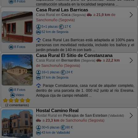
8 Fotos
construcción situada en la localidad segoviana ...
Casa Rural Las Barricas
Casa Rural en
Coca
a
21,9 km
de
(Segovia)
Sanchonuño (Segovia)
5+1 plazas
17 €
52 km de Segovia
Casa Rural Las Barricas está adaptada al 100% para
personas con movilidad reducida, incluido los baños y el
8 Fotos
jardin privado de 140 m con barb ...
Casa Rural El Sitio de Constanzana
Casa Rural en
Bernardos
a
22,2 km
(Segovia)
de Sanchonuño (Segovia)
16+1 plazas
24 €
37 km de Segovia
Paraje Constanzana, casa rural de alquiler completo,
8 Fotos
dentro de una parcela de 1. 000 m2 junto al río Eresma.
Video
Antigua cija de campo rehabilit ...
(2 comentarios)
Hostal Camino Real
Hostal Rural en
Pedrajas de San Esteban
(Valladolid)
a
23,3 km
de Sanchonuño (Segovia)
30+5 plazas
60 €
43 km de Valladolid