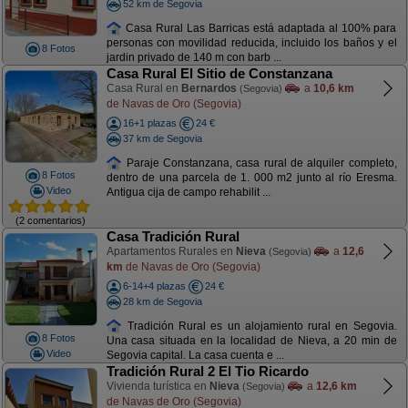
52 km de Segovia
Casa Rural Las Barricas está adaptada al 100% para
personas con movilidad reducida, incluido los baños y el
8 Fotos
jardin privado de 140 m con barb ...
Casa Rural El Sitio de Constanzana
Casa Rural en
Bernardos
a
10,6 km
(Segovia)
de Navas de Oro (Segovia)
16+1 plazas
24 €
37 km de Segovia
Paraje Constanzana, casa rural de alquiler completo,
8 Fotos
dentro de una parcela de 1. 000 m2 junto al río Eresma.
Video
Antigua cija de campo rehabilit ...
(2 comentarios)
Casa Tradición Rural
Apartamentos Rurales en
Nieva
a
12,6
(Segovia)
km
de Navas de Oro (Segovia)
6-14+4 plazas
24 €
28 km de Segovia
Tradición Rural es un alojamiento rural en Segovia.
8 Fotos
Una casa situada en la localidad de Nieva, a 20 min de
Video
Segovia capital. La casa cuenta e ...
Tradición Rural 2 El Tio Ricardo
Vivienda turística en
Nieva
a
12,6 km
(Segovia)
de Navas de Oro (Segovia)