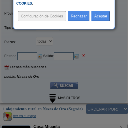
COOKIES
.
Provincias/Islas:
Tipo alquiler:
Plazas:
X
Entrada:
Salida:
Fechas más buscadas
pueblo:
Navas de Oro
MÁS FILTROS
1 alojamiento rural en Navas de Oro (Segovia)
Ver en el mapa
Casa Micaela