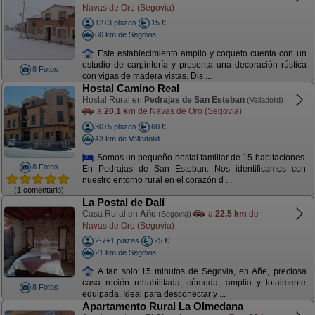
Navas de Oro (Segovia)
12+3 plazas
15 €
60 km de Segovia
Este establecimiento amplio y coqueto cuenta con un
estudio de carpintería y presenta una decoración rústica
8 Fotos
con vigas de madera vistas. Dis ...
Hostal Camino Real
Hostal Rural en
Pedrajas de San Esteban
(Valladolid)
a
20,1 km
de Navas de Oro (Segovia)
30+5 plazas
60 €
43 km de Valladolid
Somos un pequeño hostal familiar de 15 habitaciones.
8 Fotos
En Pedrajas de San Esteban. Nos identificamos con
nuestro entorno rural en el corazón d ...
(1 comentario)
La Postal de Dalí
Casa Rural en
Añe
a
22,5 km
de
(Segovia)
Navas de Oro (Segovia)
2-7+1 plazas
25 €
21 km de Segovia
A tan solo 15 minutos de Segovia, en Añe, preciosa
casa recién rehabilitada, cómoda, amplia y totalmente
8 Fotos
equipada. Ideal para desconectar y ...
Apartamento Rural La Olmedana