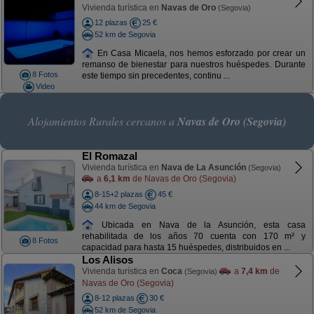
Vivienda turística en
Navas de Oro
(Segovia)
12 plazas
25 €
52 km de Segovia
En Casa Micaela, nos hemos esforzado por crear un
remanso de bienestar para nuestros huéspedes. Durante
8 Fotos
este tiempo sin precedentes, continu ...
Video
Alojamientos Rurales cercanos a
Navas de Oro (Segovia)
El Romazal
Vivienda turística en
Nava de La Asunción
(Segovia)
a
6,1 km
de Navas de Oro (Segovia)
8-15+2 plazas
45 €
44 km de Segovia
Ubicada en Nava de la Asunción, esta casa
rehabilitada de los años 70 cuenta con 170 m² y
8 Fotos
capacidad para hasta 15 huéspedes, distribuidos en ...
Los Alisos
Vivienda turística en
Coca
a
7,4 km
de
(Segovia)
Navas de Oro (Segovia)
8-12 plazas
30 €
52 km de Segovia