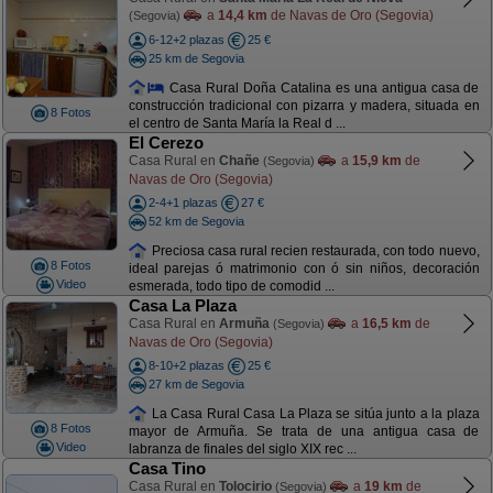
a
14,4 km
de Navas de Oro (Segovia)
(Segovia)
6-12+2 plazas
25 €
25 km de Segovia
Casa Rural Doña Catalina es una antigua casa de
construcción tradicional con pizarra y madera, situada en
8 Fotos
el centro de Santa María la Real d ...
El Cerezo
Casa Rural en
Chañe
a
15,9 km
de
(Segovia)
Navas de Oro (Segovia)
2-4+1 plazas
27 €
52 km de Segovia
Preciosa casa rural recien restaurada, con todo nuevo,
8 Fotos
ideal parejas ó matrimonio con ó sin niños, decoración
Video
esmerada, todo tipo de comodid ...
Casa La Plaza
Casa Rural en
Armuña
a
16,5 km
de
(Segovia)
Navas de Oro (Segovia)
8-10+2 plazas
25 €
27 km de Segovia
La Casa Rural Casa La Plaza se sitúa junto a la plaza
8 Fotos
mayor de Armuña. Se trata de una antigua casa de
Video
labranza de finales del siglo XIX rec ...
Casa Tino
Casa Rural en
Tolocirio
a
19 km
de
(Segovia)