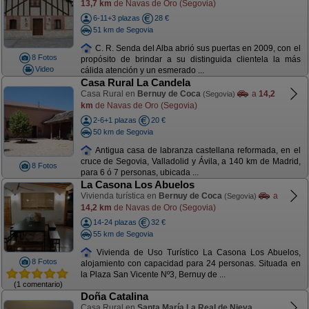
13,7 km
de Navas de Oro (Segovia)
6-11+3 plazas
28 €
51 km de Segovia
C. R. Senda del Alba abrió sus puertas en 2009, con el
8 Fotos
propósito de brindar a su distinguida clientela la más
Video
cálida atención y un esmerado ...
Casa Rural La Candela
Casa Rural en
Bernuy de Coca
a
14,2
(Segovia)
km
de Navas de Oro (Segovia)
2-6+1 plazas
20 €
50 km de Segovia
Antigua casa de labranza castellana reformada, en el
cruce de Segovia, Valladolid y Ávila, a 140 km de Madrid,
8 Fotos
para 6 ó 7 personas, ubicada ...
La Casona Los Abuelos
Vivienda turística en
Bernuy de Coca
a
(Segovia)
14,2 km
de Navas de Oro (Segovia)
14-24 plazas
32 €
55 km de Segovia
Vivienda de Uso Turístico La Casona Los Abuelos,
8 Fotos
alojamiento con capacidad para 24 personas. Situada en
la Plaza San Vicente Nº3, Bernuy de ...
(1 comentario)
Doña Catalina
Casa Rural en
Santa María La Real de Nieva