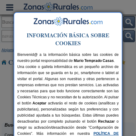
INFORMACIÓN BÁSICA SOBRE
COOKIES
Alojamientos
>
Castilla y León
>
Segovia
> Navas de Oro
Bienvenid@ a la información básica sobre las cookies de
Casas Rurales en Navas de Oro
nuestro portal responsabilidad de
Mario Temprado Casas
.
Una cookie o galleta informática es un pequeño archivo de
información que se guarda en tu pc, smartphone o tablet al
visitar el portal. Algunas son nuestras y otras pertenecen a
empresas externas que nos prestan servicios. Las activadas
y necesarias para que todo funcione correctamente son las
Cookies Técnicas y no necesitan de tu autorización. Al pulsar
C
el botón
Aceptar
activarás el resto de cookies (analíticas y
El Portal de Castroserna
rs.
4-8+4 pers.
publicitarias), personalizadas según tus preferencias y con
 €
33 €
Castroserna De Arriba (Segovia)
desde
publicidad ajustada a tus búsquedas. Estas últimas puedes
desactivarlas por completo pulsando el botón
Rechazar
o
Buscar
elegir su activación/desactivación desde “Configuración de
Cookies”. Más información en nuestra
POLÍTICA DE
Comunidades: