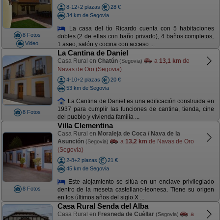
8-12+2 plazas
28 €
34 km de Segovia
La casa del tío Ricardo cuenta con 5 habitaciones
8 Fotos
dobles (2 de ellas con baño privado), 4 baños completos,
Video
1 aseo, salón y cocina con acceso ...
La Cantina de Daniel
Casa Rural en
Chatún
a
13,1 km
de
(Segovia)
Navas de Oro (Segovia)
4-10+2 plazas
20 €
53 km de Segovia
La Cantina de Daniel es una edificación construida en
1937 para cumplir las funciones de cantina, tienda, cine
8 Fotos
del pueblo y vivienda familia ...
Villa Clementina
Casa Rural en
Moraleja de Coca / Nava de la
Asunción
a
13,2 km
de Navas de Oro
(Segovia)
(Segovia)
2-8+2 plazas
21 €
45 km de Segovia
Este alojamiento se sitúa en un enclave privilegiado
8 Fotos
dentro de la meseta castellano-leonesa. Tiene su origen
en los últimos años del siglo X ...
Casa Rural Senda del Alba
Casa Rural en
Fresneda de Cuéllar
a
(Segovia)