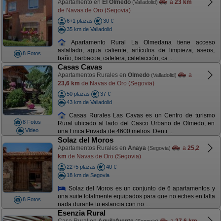
Apartamento en
El Olmedo
a
23 km
(Valladolid)
de Navas de Oro (Segovia)
6+1 plazas
30 €
35 km de Valladolid
Apartamento Rural La Olmedana tiene acceso
asfaltado, agua caliente, artículos de limpieza, aseos,
8 Fotos
baño, barbacoa, cafetera, calefacción, ca ...
Casas Cavas
Apartamentos Rurales en
Olmedo
a
(Valladolid)
23,6 km
de Navas de Oro (Segovia)
50 plazas
37 €
43 km de Valladolid
Casas Rurales Las Cavas es un Centro de turismo
8 Fotos
Rural ubicado al lado del Casco Urbano de Olmedo, en
Video
una Finca Privada de 4600 metros. Dentr ...
Solaz del Moros
Apartamentos Rurales en
Anaya
a
25,2
(Segovia)
km
de Navas de Oro (Segovia)
22+5 plazas
40 €
18 km de Segovia
Solaz del Moros es un conjunto de 6 apartamentos y
una suite totalmente equipados para que no eches en falta
8 Fotos
nada durante tu estancia con no ...
Esenzia Rural