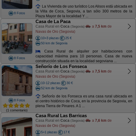
La Vivienda de uso turístico Los Alisos está ubicada en
la Villa de Coca, Segovia, a tan sólo 300 metros de la
8 Fotos
Plaza Mayor de la localidad Y ...
Casa de La Paca
Casa Rural en
Coca
a
7,5 km
de
(Segovia)
Navas de Oro (Segovia)
10+3 plazas
25 €
50 km de Segovia
Casa Rural de alquiler por habitaciones con
capacidad máxima para 10 personas. Casa de nueva
8 Fotos
construcción situada en la localidad segoviana ...
Señorío de Los Fonseca
Casa Rural en
Coca
a
7,5 km
de
(Segovia)
Navas de Oro (Segovia)
10-12 plazas
30 €
52 km de Segovia
Señorío de los Fonseca es una casa rural ubicada en
8 Fotos
el centro histórico de Coca, en la provincia de Segovia, en
plena Tierra de Pinares. A 1 ...
(1 comentario)
Casa Rural Las Barricas
Casa Rural en
Coca
a
7,6 km
de
(Segovia)
Navas de Oro (Segovia)
5+1 plazas
17 €