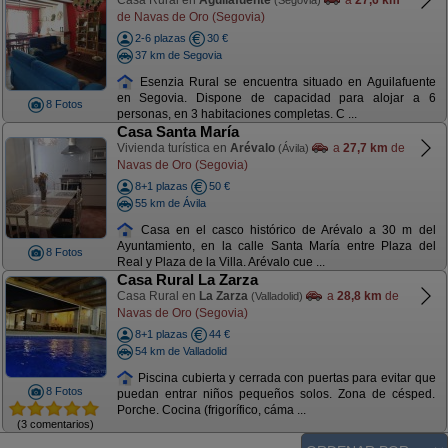
Casa Rural en
Aguilafuente
a
27,6 km
(Segovia)
de Navas de Oro (Segovia)
2-6 plazas
30 €
37 km de Segovia
Esenzia Rural se encuentra situado en Aguilafuente
en Segovia. Dispone de capacidad para alojar a 6
8 Fotos
personas, en 3 habitaciones completas. C ...
Casa Santa María
Vivienda turística en
Arévalo
a
27,7 km
de
(Ávila)
Navas de Oro (Segovia)
8+1 plazas
50 €
55 km de Ávila
Casa en el casco histórico de Arévalo a 30 m del
Ayuntamiento, en la calle Santa María entre Plaza del
8 Fotos
Real y Plaza de la Villa. Arévalo cue ...
Casa Rural La Zarza
Casa Rural en
La Zarza
a
28,8 km
de
(Valladolid)
Navas de Oro (Segovia)
8+1 plazas
44 €
54 km de Valladolid
Piscina cubierta y cerrada con puertas para evitar que
8 Fotos
puedan entrar niños pequeños solos. Zona de césped.
Porche. Cocina (frigorífico, cáma ...
(3 comentarios)