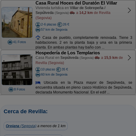
Casa Rural Hoces del Duratón El Villar
Vivienda turística en
Villar de Sobrepeña /
Sepúlveda
a
14,2 km
de Revilla
(Segovia)
(Segovia)
2-6 plazas
26 €
57 km de Segovia
Casa de pueblo, completamente renovada. Tiene 3
41 Fotos
habitaciones. 2 en la planta baja y una en la primera
planta. En ambas plantas hay baño con ...
Hospedería de Los Templarios
Casa Rural en
Sepúlveda
a
15,5 km
de
(Segovia)
Revilla (Segovia)
10 plazas
35 €
60 km de Segovia
Ubicada en la Plaza mayor de Sepúlveda, se
encuentra situada en pleno casco Histórico de Sepúlveda,
8 Fotos
declarada Monumento Nacional. En el edif ...
Cerca de Revilla:
Orejana
(Segovia)
a menos de 1 km