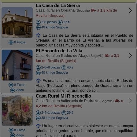
La Casa de La Sierra
Casa Rural en
Orejana
a
1,3 km
de
(Segovia)
Revilla (Segovia)
2-8 plazas
27 €
40 km de Segovia
La Casa de La Sierra está situada en el Pueblo de
Orejana, en el Barrio de El Arenal, a las afueras del
8 Fotos
pueblo, una casa muy bonita y acoged ...
El Encanto de La Villa
Casa Rural en
Rades de Abajo
a
3,1
(Segovia)
km
de Revilla (Segovia)
2-6+8 plazas
40 €
40 km de Segovia
Es una casa rural con encanto, ubicada en Rades de
8 Fotos
Abajo (Pedraza), en pleno parque de Guadarrama, en un
Video
ambiente totalmente rural, donde so ...
Casa Rural Mi Rinconcillo
Casa Rural en
Valleruela de Pedraza
a
(Segovia)
4,2 km
de Revilla (Segovia)
2-4+1 plazas
29 €
38 km de Segovia
Un lugar en el cual vuestro biniestar es nuestra mayor
8 Fotos
prioridad, acogedora y confortable, que ofrece tranquilidad
Video
y confianza. Ideal para d ...