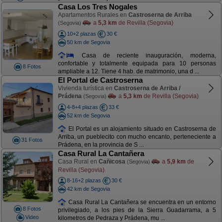
Casa Los Tres Nogales
Apartamentos Rurales en
Castroserna de Arriba
a
5,3 km
de Revilla (Segovia)
(Segovia)
10+2 plazas
30 €
50 km de Segovia
Casa de reciente inauguración, moderna,
confortable y totalmente equipada para 10 personas
8 Fotos
ampliable a 12. Tiene 4 hab. de matrimonio, una d ...
El Portal de Castroserna
Vivienda turística en
Castroserna de Arriba /
Prádena
a
5,3 km
de Revilla (Segovia)
(Segovia)
4-8+4 plazas
33 €
52 km de Segovia
El Portal es un alojamiento situado en Castroserna de
Arriba, un pueblecito con mucho encanto, perteneciente a
31 Fotos
Prádena, en la provincia de S ...
Casa Rural La Cantañera
Casa Rural en
Cañicosa
a
5,9 km
de
(Segovia)
Revilla (Segovia)
8-16+2 plazas
30 €
42 km de Segovia
Casa Rural La Cantañera se encuentra en un entorno
8 Fotos
privilegiado, a los pies de la Sierra Guadarrama, a 5
Video
kilometros de Pedraza y Prádena, mu ...