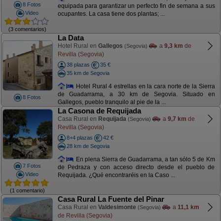
8 Fotos
equipada para garantizar un perfecto fin de semana a sus
Video
ocupantes. La casa tiene dos plantas; ...
(3 comentarios)
La Data
Hotel Rural en
Gallegos
a
9,3 km
de
(Segovia)
Revilla (Segovia)
38 plazas
35 €
35 km de Segovia
Hotel Rural 4 estrellas en la cara norte de la Sierra
de Guadarrama, a 30 km de Segovia. Situado en
8 Fotos
Gallegos, pueblo tranquilo al pie de la ...
La Casona de Requijada
Casa Rural en
Requijada
a
9,7 km
de
(Segovia)
Revilla (Segovia)
8+4 plazas
42 €
28 km de Segovia
En plena Sierra de Guadarrama, a tan sólo 5 de Km
7 Fotos
de Pedraza y con acceso directo desde el pueblo de
Video
Requijada. ¿Qué encontraréis en la Caso ...
(1 comentario)
Casa Rural La Fuente del Pinar
Casa Rural en
Valdesimonte
a
11,1 km
(Segovia)
de Revilla (Segovia)