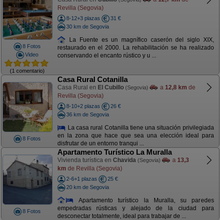
Revilla (Segovia)
8-12+3 plazas
31 €
30 km de Segovia
La Fuente es un magnífico caserón del siglo XIX,
8 Fotos
restaurado en el 2000. La rehabilitación se ha realizado
Video
conservando el encanto rústico y u ...
(1 comentario)
Casa Rural Cotanilla
Casa Rural en
El Cubillo
a
12,8 km
de
(Segovia)
Revilla (Segovia)
8-10+2 plazas
26 €
36 km de Segovia
La casa rural Cotanilla tiene una situación privilegiada
en la zona que hace que sea una elección ideal para
8 Fotos
disfrutar de un entorno tranqui ...
Apartamento Turístico La Muralla
Vivienda turística en
Chavida
a
13,3
(Segovia)
km
de Revilla (Segovia)
2-6+1 plazas
25 €
20 km de Segovia
Apartamento turístico la Muralla, su paredes
empedradas rústicas y alejado de la ciudad para
8 Fotos
desconectar totalmente, ideal para trabajar de ...