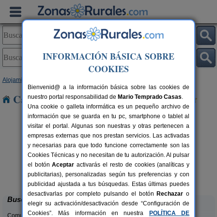
INFORMACIÓN BÁSICA SOBRE
COOKIES
Alojamientos
>
Castilla y León
>
Segovia
> Revilla
Bienvenid@ a la información básica sobre las cookies de
Casas Rurales cerca de Revilla
nuestro portal responsabilidad de
Mario Temprado Casas
.
Una cookie o galleta informática es un pequeño archivo de
información que se guarda en tu pc, smartphone o tablet al
visitar el portal. Algunas son nuestras y otras pertenecen a
empresas externas que nos prestan servicios. Las activadas
y necesarias para que todo funcione correctamente son las
Cookies Técnicas y no necesitan de tu autorización. Al pulsar
rs.
el botón
Aceptar
activarás el resto de cookies (analíticas y
 €
El Portal de Castroserna
4-8+4 pers.
publicitarias), personalizadas según tus preferencias y con
33 €
Castroserna De Arriba (Segovia)
desde
publicidad ajustada a tus búsquedas. Estas últimas puedes
desactivarlas por completo pulsando el botón
Rechazar
o
Buscar
elegir su activación/desactivación desde “Configuración de
Cookies”. Más información en nuestra
POLÍTICA DE
Comunidades: