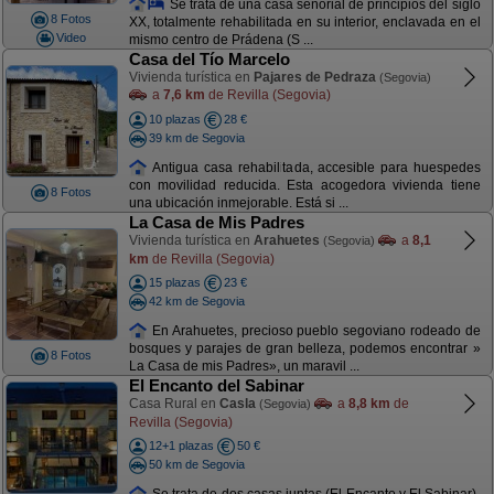
Se trata de una casa señorial de principios del siglo
8 Fotos
XX, totalmente rehabilitada en su interior, enclavada en el
Video
mismo centro de Prádena (S ...
Casa del Tío Marcelo
Vivienda turística en
Pajares de Pedraza
(Segovia)
a
7,6 km
de Revilla (Segovia)
10 plazas
28 €
39 km de Segovia
Antigua casa rehabilitada, accesible para huespedes
con movilidad reducida. Esta acogedora vivienda tiene
8 Fotos
una ubicación inmejorable. Está si ...
La Casa de Mis Padres
Vivienda turística en
Arahuetes
a
8,1
(Segovia)
km
de Revilla (Segovia)
15 plazas
23 €
42 km de Segovia
En Arahuetes, precioso pueblo segoviano rodeado de
bosques y parajes de gran belleza, podemos encontrar »
8 Fotos
La Casa de mis Padres», un maravil ...
El Encanto del Sabinar
Casa Rural en
Casla
a
8,8 km
de
(Segovia)
Revilla (Segovia)
12+1 plazas
50 €
50 km de Segovia
Se trata de dos casas juntas (El Encanto y El Sabinar),