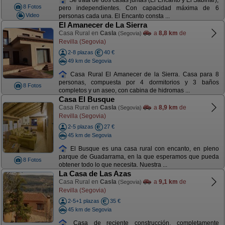
8 Fotos
pero independientes. Con capacidad máxima de 6
Video
personas cada una. El Encanto consta ...
El Amanecer de La Sierra
Casa Rural en
Casla
a
8,8 km
de
(Segovia)
Revilla (Segovia)
2-8 plazas
40 €
49 km de Segovia
Casa Rural El Amanecer de la Sierra. Casa para 8
personas, compuesta por 4 dormitorios y 3 baños
8 Fotos
completos y un aseo, con cabina de hidromas ...
Casa El Busque
Casa Rural en
Casla
a
8,9 km
de
(Segovia)
Revilla (Segovia)
2-5 plazas
27 €
45 km de Segovia
El Busque es una casa rural con encanto, en pleno
parque de Guadarrama, en la que esperamos que pueda
8 Fotos
obtener todo lo que necesita. Nuestra ...
La Casa de Las Azas
Casa Rural en
Casla
a
9,1 km
de
(Segovia)
Revilla (Segovia)
2-5+1 plazas
35 €
45 km de Segovia
Casa de reciente construcción, completamente