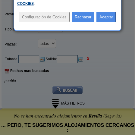
COOKIES
.
Provincias/Islas:
Tipo alquiler:
Plazas:
X
Entrada:
Salida:
Fechas más buscadas
pueblo:
MÁS FILTROS
No se han encontrado alojamientos en
Revilla
(Segovia)
... PERO, TE SUGERIMOS ALOJAMIENTOS CERCANOS
: