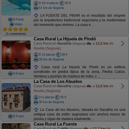
9-10+4 plazas
35 €
57 km de Segovia
LA FUENTE DEL PINAR es el resultado del respeto
8 Fotos
por la arquitectura tradicional segoviana y la modernidad
Video
del momento que vivimos. La casa e ...
(1 comentario)
Casa Rural La Hijuela de Pindó
Casa Rural en
Navafría
a
12,5 km
de
(Segovia)
Revilla (Segovia)
8-12 plazas
29 €
35 km de Segovia
Casa rural La hijuela de Pindó es un edificio
construido en piedra típica de la zona, Piedra Caliza.
8 Fotos
Ventana y puertas de madera de iroko, c ...
La Casa de Los Abuelos
Casa Rural en
Navafría
a
12,6 km
de
(Segovia)
Revilla (Segovia)
2+1 plazas
35 €
30 km de Segovia
La Casa de los Abuelos, situada en Navafría es una
antigua casa de estilo segoviano con anchos muros de
8 Fotos
piedra y vigas de madera totalmente ...
Casa Rural La Fuente
Casa Rural en
Cubillo
a
12,7 km
de
(Segovia)