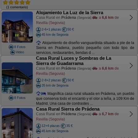
(1 comentario)
Alojamiento La Luz de la Sierra
Casa Rural en
Prádena
a
6,6 km
de
(Segovia)
Revilla (Segovia)
2-6+1 plazas
50 €
45 km de Segovia
Alojamiento de diseño vanguardista situado a pie de la
8 Fotos
Sierra en Pradena, pueblo pequeño con todo tipo de
Video
servicios, restaurantes, tiendas d ...
Casa Rural Luces y Sombras de La
Sierra de Guadarrama
Casa Rural en
Prádena
a
6,6 km
de
(Segovia)
Revilla (Segovia)
2-8+2 plazas
50 €
35 km de Segovia
Magnífica casa rural situada en Prádena, un pueblo
8 Fotos
que conserva todo el encanto y el olor a leña, a 109 Km de
Madrid. Una casa de contrastes ...
Casa Rural Sierra de Prádena
Casa Rural en
Prádena
a
6,7 km
de
(Segovia)
Revilla (Segovia)
12+4 plazas
35 €
45 km de Segovia