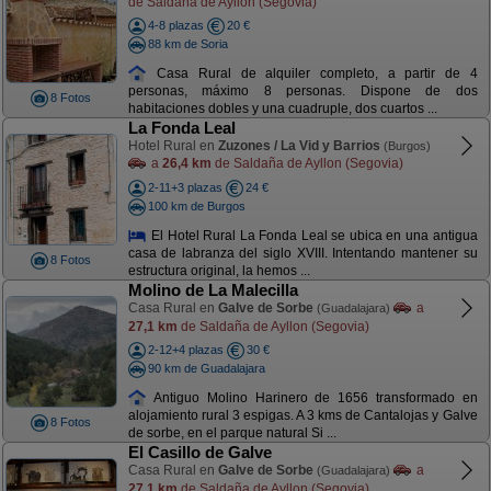
de Saldaña de Ayllon (Segovia)
4-8 plazas
20 €
88 km de Soria
Casa Rural de alquiler completo, a partir de 4
personas, máximo 8 personas. Dispone de dos
8 Fotos
habitaciones dobles y una cuadruple, dos cuartos ...
La Fonda Leal
Hotel Rural en
Zuzones / La Vid y Barrios
(Burgos)
a
26,4 km
de Saldaña de Ayllon (Segovia)
2-11+3 plazas
24 €
100 km de Burgos
El Hotel Rural La Fonda Leal se ubica en una antigua
casa de labranza del siglo XVIII. Intentando mantener su
8 Fotos
estructura original, la hemos ...
Molino de La Malecilla
Casa Rural en
Galve de Sorbe
a
(Guadalajara)
27,1 km
de Saldaña de Ayllon (Segovia)
2-12+4 plazas
30 €
90 km de Guadalajara
Antiguo Molino Harinero de 1656 transformado en
alojamiento rural 3 espigas. A 3 kms de Cantalojas y Galve
8 Fotos
de sorbe, en el parque natural Si ...
El Casillo de Galve
Casa Rural en
Galve de Sorbe
a
(Guadalajara)
27,1 km
de Saldaña de Ayllon (Segovia)