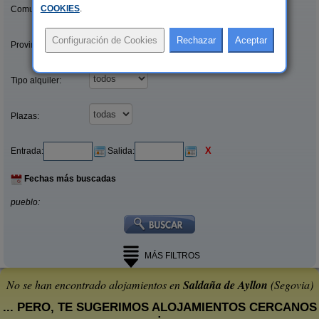
COOKIES
.
Comunidades:
Provincias/Islas:
Tipo alquiler:
Plazas:
X
Entrada:
Salida:
Fechas más buscadas
pueblo:
MÁS FILTROS
No se han encontrado alojamientos en
Saldaña de Ayllon
(Segovia)
... PERO, TE SUGERIMOS ALOJAMIENTOS CERCANOS
: