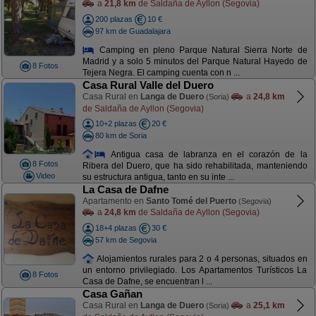
a
21,8 km
de Saldaña de Ayllon (Segovia)
200 plazas
10 €
97 km de Guadalajara
Camping en pleno Parque Natural Sierra Norte de
Madrid y a solo 5 minutos del Parque Natural Hayedo de
8 Fotos
Tejera Negra. El camping cuenta con n ...
Casa Rural Valle del Duero
Casa Rural en
Langa de Duero
a
24,8 km
(Soria)
de Saldaña de Ayllon (Segovia)
10+2 plazas
20 €
80 km de Soria
Antigua casa de labranza en el corazón de la
8 Fotos
Ribera del Duero, que ha sido rehabilitada, manteniendo
Video
su estructura antigua, tanto en su inte ...
La Casa de Dafne
Apartamento en
Santo Tomé del Puerto
(Segovia)
a
24,8 km
de Saldaña de Ayllon (Segovia)
18+4 plazas
30 €
57 km de Segovia
Alojamientos rurales para 2 o 4 personas, situados en
un entorno privilegiado. Los Apartamentos Turísticos La
8 Fotos
Casa de Dafne, se encuentran l ...
Casa Gañan
Casa Rural en
Langa de Duero
a
25,1 km
(Soria)