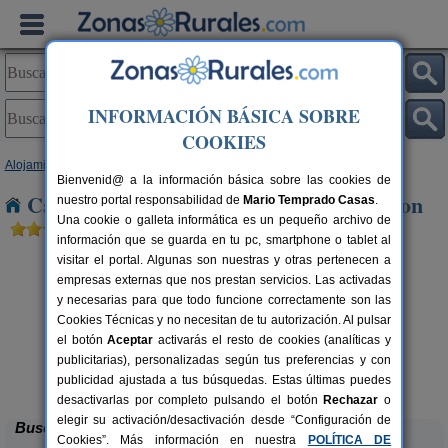
INFORMACIÓN BÁSICA SOBRE
COOKIES
Alojamientos
>
Castilla y León
>
Segovia
> Saldaña de Ayllon
Bienvenid@ a la información básica sobre las cookies de
Casas Rurales cerca de Saldaña de Ayllon
nuestro portal responsabilidad de
Mario Temprado Casas
.
Una cookie o galleta informática es un pequeño archivo de
información que se guarda en tu pc, smartphone o tablet al
visitar el portal. Algunas son nuestras y otras pertenecen a
empresas externas que nos prestan servicios. Las activadas
y necesarias para que todo funcione correctamente son las
Cookies Técnicas y no necesitan de tu autorización. Al pulsar
el botón
Aceptar
activarás el resto de cookies (analíticas y
rs.
publicitarias), personalizadas según tus preferencias y con
 €
El Portal de Castroserna
4-8+4 pers.
33 €
publicidad ajustada a tus búsquedas. Estas últimas puedes
Castroserna De Arriba (Segovia)
desde
desactivarlas por completo pulsando el botón
Rechazar
o
elegir su activación/desactivación desde “Configuración de
Buscar
Cookies”. Más información en nuestra
POLÍTICA DE