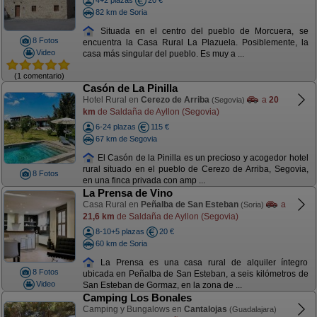
4+2 plazas
20 €
82 km de Soria
Situada en el centro del pueblo de Morcuera, se
8 Fotos
encuentra la Casa Rural La Plazuela. Posiblemente, la
Video
casa más singular del pueblo. Es muy a ...
(1 comentario)
Casón de La Pinilla
Hotel Rural en
Cerezo de Arriba
a
20
(Segovia)
km
de Saldaña de Ayllon (Segovia)
6-24 plazas
115 €
67 km de Segovia
El Casón de la Pinilla es un precioso y acogedor hotel
rural situado en el pueblo de Cerezo de Arriba, Segovia,
8 Fotos
en una finca privada con amp ...
La Prensa de Vino
Casa Rural en
Peñalba de San Esteban
a
(Soria)
21,6 km
de Saldaña de Ayllon (Segovia)
8-10+5 plazas
20 €
60 km de Soria
La Prensa es una casa rural de alquiler íntegro
8 Fotos
ubicada en Peñalba de San Esteban, a seis kilómetros de
Video
San Esteban de Gormaz, en la zona de ...
Camping Los Bonales
Camping y Bungalows en
Cantalojas
(Guadalajara)