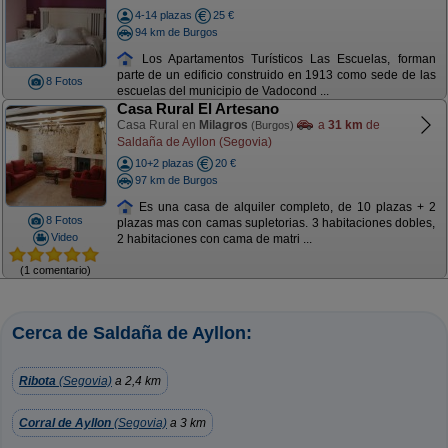
4-14 plazas
25 €
94 km de Burgos
Los Apartamentos Turísticos Las Escuelas, forman
parte de un edificio construido en 1913 como sede de las
8 Fotos
escuelas del municipio de Vadocond ...
Casa Rural El Artesano
Casa Rural en
Milagros
a
31 km
de
(Burgos)
Saldaña de Ayllon (Segovia)
10+2 plazas
20 €
97 km de Burgos
Es una casa de alquiler completo, de 10 plazas + 2
8 Fotos
plazas mas con camas supletorias. 3 habitaciones dobles,
Video
2 habitaciones con cama de matri ...
(1 comentario)
Cerca de Saldaña de Ayllon:
Ribota
(Segovia)
a 2,4 km
Corral de Ayllon
(Segovia)
a 3 km