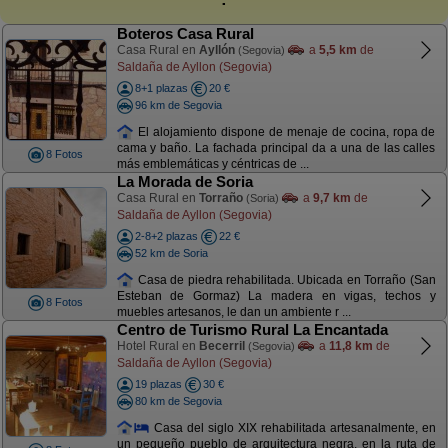
Boteros Casa Rural
Casa Rural en
Ayllón
a
5,5 km
de
(Segovia)
Saldaña de Ayllon (Segovia)
8+1 plazas
20 €
96 km de Segovia
El alojamiento dispone de menaje de cocina, ropa de
cama y baño. La fachada principal da a una de las calles
8 Fotos
más emblemáticas y céntricas de ...
La Morada de Soria
Casa Rural en
Torraño
a
9,7 km
de
(Soria)
Saldaña de Ayllon (Segovia)
2-8+2 plazas
22 €
52 km de Soria
Casa de piedra rehabilitada. Ubicada en Torraño (San
Esteban de Gormaz) La madera en vigas, techos y
8 Fotos
muebles artesanos, le dan un ambiente r ...
Centro de Turismo Rural La Encantada
Hotel Rural en
Becerril
a
11,8 km
de
(Segovia)
Saldaña de Ayllon (Segovia)
19 plazas
30 €
80 km de Segovia
Casa del siglo XIX rehabilitada artesanalmente, en
un pequeño pueblo de arquitectura negra, en la ruta de