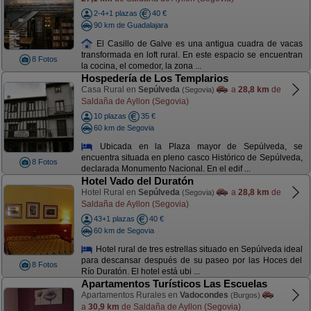
2-4+1 plazas
40 €
90 km de Guadalajara
El Casillo de Galve es una antigua cuadra de vacas
transformada en loft rural. En este espacio se encuentran
8 Fotos
la cocina, el comedor, la zona ...
Hospedería de Los Templarios
Casa Rural en
Sepúlveda
a
28,8 km
de
(Segovia)
Saldaña de Ayllon (Segovia)
10 plazas
35 €
60 km de Segovia
Ubicada en la Plaza mayor de Sepúlveda, se
encuentra situada en pleno casco Histórico de Sepúlveda,
8 Fotos
declarada Monumento Nacional. En el edif ...
Hotel Vado del Duratón
Hotel Rural en
Sepúlveda
a
28,8 km
de
(Segovia)
Saldaña de Ayllon (Segovia)
43+1 plazas
40 €
60 km de Segovia
Hotel rural de tres estrellas situado en Sepúlveda ideal
para descansar después de su paseo por las Hoces del
8 Fotos
Río Duratón. El hotel está ubi ...
Apartamentos Turísticos Las Escuelas
Apartamentos Rurales en
Vadocondes
(Burgos)
a
30,9 km
de Saldaña de Ayllon (Segovia)