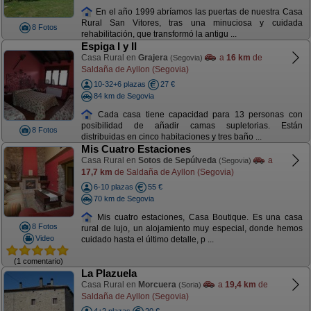
En el año 1999 abríamos las puertas de nuestra Casa
Rural San Vitores, tras una minuciosa y cuidada
8 Fotos
rehabilitación, que transformó la antigu ...
Espiga I y II
Casa Rural en
Grajera
a
16 km
de
(Segovia)
Saldaña de Ayllon (Segovia)
10-32+6 plazas
27 €
84 km de Segovia
Cada casa tiene capacidad para 13 personas con
posibilidad de añadir camas supletorias. Están
8 Fotos
distribuidas en cinco habitaciones y tres baño ...
Mis Cuatro Estaciones
Casa Rural en
Sotos de Sepúlveda
a
(Segovia)
17,7 km
de Saldaña de Ayllon (Segovia)
6-10 plazas
55 €
70 km de Segovia
Mis cuatro estaciones, Casa Boutique. Es una casa
8 Fotos
rural de lujo, un alojamiento muy especial, donde hemos
Video
cuidado hasta el último detalle, p ...
(1 comentario)
La Plazuela
Casa Rural en
Morcuera
a
19,4 km
de
(Soria)
Saldaña de Ayllon (Segovia)