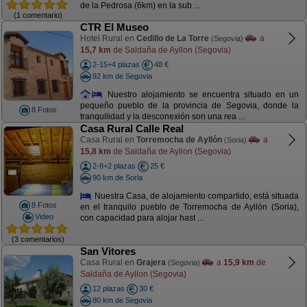
de la Pedrosa (6km) en la sub ...
(1 comentario)
CTR El Museo
Hotel Rural en
Cedillo de La Torre
a
(Segovia)
15,7 km
de Saldaña de Ayllon (Segovia)
2-15+4 plazas
48 €
92 km de Segovia
Nuestro alojamiento se encuentra situado en un
pequeño pueblo de la provincia de Segovia, donde la
8 Fotos
tranquilidad y la desconexión son una rea ...
Casa Rural Calle Real
Casa Rural en
Torremocha de Ayllón
a
(Soria)
15,8 km
de Saldaña de Ayllon (Segovia)
2-8+2 plazas
25 €
90 km de Soria
Nuestra Casa, de alojamiento compartido, está situada
8 Fotos
en el tranquilo pueblo de Torremocha de Ayllón (Soria),
Video
con capacidad para alojar hast ...
(3 comentarios)
San Vitores
Casa Rural en
Grajera
a
15,9 km
de
(Segovia)
Saldaña de Ayllon (Segovia)
12 plazas
30 €
80 km de Segovia