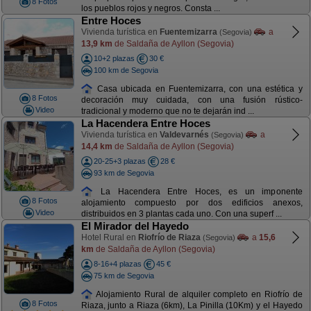
8 Fotos
los pueblos rojos y negros. Consta ...
Entre Hoces
Vivienda turística en
Fuentemizarra
a
(Segovia)
13,9 km
de Saldaña de Ayllon (Segovia)
10+2 plazas
30 €
100 km de Segovia
Casa ubicada en Fuentemizarra, con una estética y
8 Fotos
decoración muy cuidada, con una fusión rústico-
Video
tradicional y moderno que no te dejarán ind ...
La Hacendera Entre Hoces
Vivienda turística en
Valdevarnés
a
(Segovia)
14,4 km
de Saldaña de Ayllon (Segovia)
20-25+3 plazas
28 €
93 km de Segovia
La Hacendera Entre Hoces, es un imponente
8 Fotos
alojamiento compuesto por dos edificios anexos,
Video
distribuidos en 3 plantas cada uno. Con una superf ...
El Mirador del Hayedo
Hotel Rural en
Riofrío de Riaza
a
15,6
(Segovia)
km
de Saldaña de Ayllon (Segovia)
8-16+4 plazas
45 €
75 km de Segovia
Alojamiento Rural de alquiler completo en Riofrío de
8 Fotos
Riaza, junto a Riaza (6km), La Pinilla (10Km) y el Hayedo