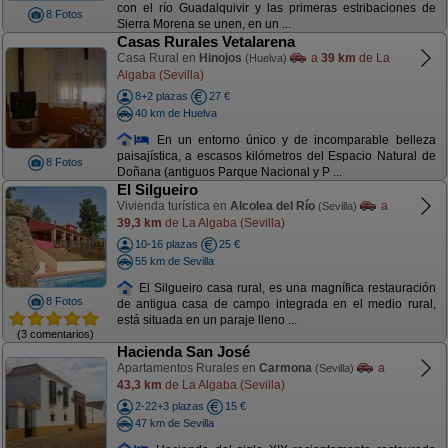
con el río Guadalquivir y las primeras estribaciones de
8 Fotos
Sierra Morena se unen, en un ...
Casas Rurales Vetalarena
Casa Rural en
Hinojos
a
39 km
de La
(Huelva)
Algaba (Sevilla)
8+2 plazas
27 €
40 km de Huelva
En un entorno único y de incomparable belleza
paisajística, a escasos kilómetros del Espacio Natural de
8 Fotos
Doñana (antiguos Parque Nacional y P ...
El Silgueiro
Vivienda turística en
Alcolea del Río
a
(Sevilla)
39,3 km
de La Algaba (Sevilla)
10-16 plazas
25 €
55 km de Sevilla
El Silgueiro casa rural, es una magnífica restauración
8 Fotos
de antigua casa de campo integrada en el medio rural,
está situada en un paraje lleno ...
(3 comentarios)
Hacienda San José
Apartamentos Rurales en
Carmona
a
(Sevilla)
43,3 km
de La Algaba (Sevilla)
2-22+3 plazas
15 €
47 km de Sevilla