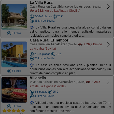
La Villa Rural
Casa Rural en
Castilblanco de los Arroyos
(Sevilla)
a
23,8 km
de La Algaba (Sevilla)
2-36+6 plazas
20 €
33 km de Sevilla
La Villa Rural es una pequeña aldea construida en
estilo rustico, para ello hemos utilizado materiales
8 Fotos
reciclados tan nobles como la piedra, ...
Casa Rural El Tamboril
Casa Rural en
Aznalcázar
a
26,9 km
de
(Sevilla)
La Algaba (Sevilla)
2-6+4 plazas
21 €
26 km de Sevilla
La casa es típica sevillana con 2 plantas. Tiene 3
dormitorios dobles con aire acondicionado frío-calor y un
8 Fotos
cuarto de baño completo en plan ...
Villabella
Vivienda turística en
Aznalcázar
a
28,7
(Sevilla)
km
de La Algaba (Sevilla)
4-8 plazas
25 €
40 km de Sevilla
Villabella es una preciosa casa de labranza de 70 m.
8 Fotos
ubicada en una parcela privada de 3. 000m², ajardinada y
con árboles frutales. Enclavad ...