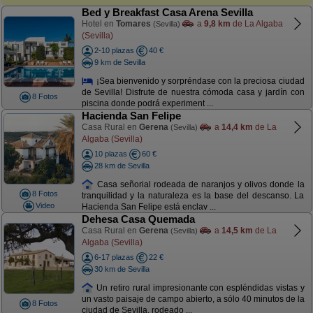
Bed y Breakfast Casa Arena Sevilla
Hotel en
Tomares
a
9,8 km
de La Algaba
(Sevilla)
(Sevilla)
2-10 plazas
40 €
9 km de Sevilla
¡Sea bienvenido y sorpréndase con la preciosa ciudad
de Sevilla! Disfrute de nuestra cómoda casa y jardín con
8 Fotos
piscina donde podrá experiment ...
Hacienda San Felipe
Casa Rural en
Gerena
a
14,4 km
de La
(Sevilla)
Algaba (Sevilla)
10 plazas
60 €
28 km de Sevilla
Casa señorial rodeada de naranjos y olivos donde la
8 Fotos
tranquilidad y la naturaleza es la base del descanso. La
Video
Hacienda San Felipe está enclav ...
Dehesa Casa Quemada
Casa Rural en
Gerena
a
14,5 km
de La
(Sevilla)
Algaba (Sevilla)
6-17 plazas
22 €
30 km de Sevilla
Un retiro rural impresionante con espléndidas vistas y
un vasto paisaje de campo abierto, a sólo 40 minutos de la
8 Fotos
ciudad de Sevilla, rodeado ...