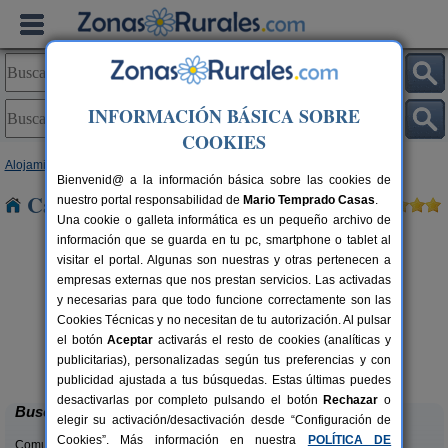
INFORMACIÓN BÁSICA SOBRE
COOKIES
Alojamientos
>
Andalucía
>
Sevilla
> La Algaba
Bienvenid@ a la información básica sobre las cookies de
Casas Rurales cerca de La Algaba
nuestro portal responsabilidad de
Mario Temprado Casas
.
Una cookie o galleta informática es un pequeño archivo de
información que se guarda en tu pc, smartphone o tablet al
visitar el portal. Algunas son nuestras y otras pertenecen a
empresas externas que nos prestan servicios. Las activadas
y necesarias para que todo funcione correctamente son las
Cookies Técnicas y no necesitan de tu autorización. Al pulsar
el botón
Aceptar
activarás el resto de cookies (analíticas y
Alojamiento Rural La Sentencia
rs.
12+3 pers.
publicitarias), personalizadas según tus preferencias y con
 €
35 €
Ecija (Sevilla)
L
desde
publicidad ajustada a tus búsquedas. Estas últimas puedes
desactivarlas por completo pulsando el botón
Rechazar
o
Buscar
elegir su activación/desactivación desde “Configuración de
Cookies”. Más información en nuestra
POLÍTICA DE
Comunidades: