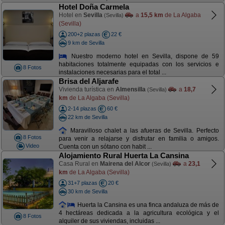
Hotel Doña Carmela
Hotel en
Sevilla
a
15,5 km
de La Algaba
(Sevilla)
(Sevilla)
200+2 plazas
22 €
9 km de Sevilla
Nuestro moderno hotel en Sevilla, dispone de 59
habitaciones totalmente equipadas con los servicios e
8 Fotos
instalaciones necesarias para el total ...
Brisa del Aljarafe
Vivienda turística en
Almensilla
a
18,7
(Sevilla)
km
de La Algaba (Sevilla)
2-14 plazas
60 €
22 km de Sevilla
Maravilloso chalet a las afueras de Sevilla. Perfecto
8 Fotos
para venir a relajarse y disfrutar en familia o amigos.
Video
Cuenta con un sótano con habit ...
Alojamiento Rural Huerta La Cansina
Casa Rural en
Mairena del Alcor
a
23,1
(Sevilla)
km
de La Algaba (Sevilla)
31+7 plazas
20 €
30 km de Sevilla
Huerta la Cansina es una finca andaluza de más de
4 hectáreas dedicada a la agricultura ecológica y el
8 Fotos
alquiler de sus viviendas, incluidas ...