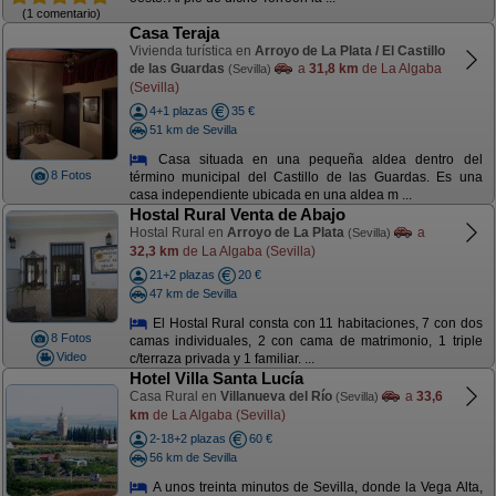
(1 comentario)
Casa Teraja
Vivienda turística en
Arroyo de La Plata / El Castillo
de las Guardas
a
31,8 km
de La Algaba
(Sevilla)
(Sevilla)
4+1 plazas
35 €
51 km de Sevilla
Casa situada en una pequeña aldea dentro del
8 Fotos
término municipal del Castillo de las Guardas. Es una
casa independiente ubicada en una aldea m ...
Hostal Rural Venta de Abajo
Hostal Rural en
Arroyo de La Plata
a
(Sevilla)
32,3 km
de La Algaba (Sevilla)
21+2 plazas
20 €
47 km de Sevilla
El Hostal Rural consta con 11 habitaciones, 7 con dos
8 Fotos
camas individuales, 2 con cama de matrimonio, 1 triple
Video
c/terraza privada y 1 familiar. ...
Hotel Villa Santa Lucía
Casa Rural en
Villanueva del Río
a
33,6
(Sevilla)
km
de La Algaba (Sevilla)
2-18+2 plazas
60 €
56 km de Sevilla
A unos treinta minutos de Sevilla, donde la Vega Alta,