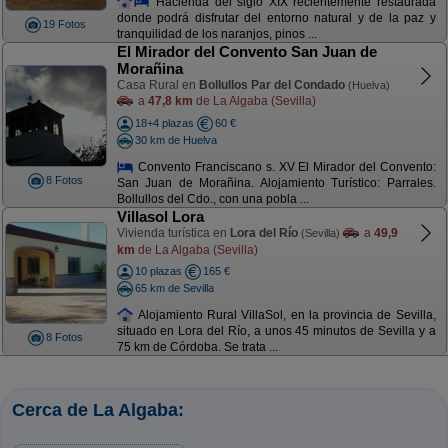
Hacienda del siglo XIX recientemente restaurada
donde podrá disfrutar del entorno natural y de la paz y
19 Fotos
tranquilidad de los naranjos, pinos ...
El Mirador del Convento San Juan de
Morañina
Casa Rural en
Bollullos Par del Condado
(Huelva)
a
47,8 km
de La Algaba (Sevilla)
18+4 plazas
60 €
30 km de Huelva
Convento Franciscano s. XV El Mirador del Convento:
8 Fotos
San Juan de Morañina. Alojamiento Turístico: Parrales.
Bollullos del Cdo., con una pobla ...
Villasol Lora
Vivienda turística en
Lora del Río
a
49,9
(Sevilla)
km
de La Algaba (Sevilla)
10 plazas
165 €
65 km de Sevilla
Alojamiento Rural VillaSol, en la provincia de Sevilla,
situado en Lora del Río, a unos 45 minutos de Sevilla y a
8 Fotos
75 km de Córdoba. Se trata ...
Cerca de La Algaba: