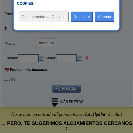
COOKIES
.
Provincias/Islas:
Tipo alquiler:
Plazas:
X
Entrada:
Salida:
Fechas más buscadas
pueblo:
MÁS FILTROS
No se han encontrado alojamientos en
La Algaba
(Sevilla)
... PERO, TE SUGERIMOS ALOJAMIENTOS CERCANOS
: