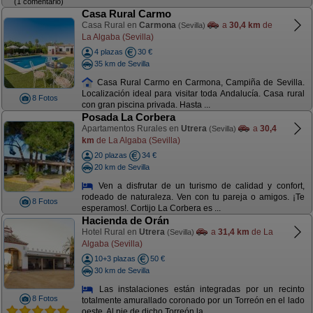
(1 comentario)
Casa Rural Carmo
Casa Rural en
Carmona
a
30,4 km
de
(Sevilla)
La Algaba (Sevilla)
4 plazas
30 €
35 km de Sevilla
Casa Rural Carmo en Carmona, Campiña de Sevilla.
Localización ideal para visitar toda Andalucía. Casa rural
8 Fotos
con gran piscina privada. Hasta ...
Posada La Corbera
Apartamentos Rurales en
Utrera
a
30,4
(Sevilla)
km
de La Algaba (Sevilla)
20 plazas
34 €
20 km de Sevilla
Ven a disfrutar de un turismo de calidad y confort,
rodeado de naturaleza. Ven con tu pareja o amigos. ¡Te
8 Fotos
esperamos!. Cortijo La Corbera es ...
Hacienda de Orán
Hotel Rural en
Utrera
a
31,4 km
de La
(Sevilla)
Algaba (Sevilla)
10+3 plazas
50 €
30 km de Sevilla
Las instalaciones están integradas por un recinto
8 Fotos
totalmente amurallado coronado por un Torreón en el lado
oeste. Al pie de dicho Torreón la ...