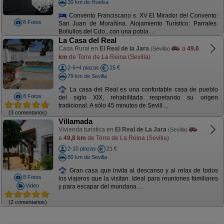
30 km de Huelva
Convento Franciscano s. XV El Mirador del Convento:
8 Fotos
San Juan de Morañina. Alojamiento Turístico: Parrales.
Bollullos del Cdo., con una pobla ...
La Casa del Real
Casa Rural en
El Real de la Jara
a
49,6
(Sevilla)
km
de Torre de La Reina (Sevilla)
2-6+4 plazas
25 €
79 km de Sevilla
La casa del Real es una confortable casa de pueblo
8 Fotos
del siglo XIX, rehabilitada respetando su origen
tradicional. A sólo 45 minutos de Sevill ...
(3 comentarios)
Villamada
Vivienda turística en
El Real de La Jara
(Sevilla)
a
49,8 km
de Torre de La Reina (Sevilla)
2-10 plazas
21 €
80 km de Sevilla
Gran casa que invita al descanso y al relax de todos
8 Fotos
los viajeros que la visitan. Ideal para reuniones familiares
Video
y para escapar del mundana ...
(2 comentarios)