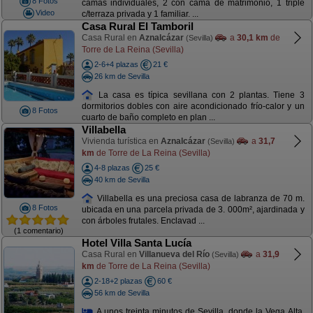
8 Fotos
camas individuales, 2 con cama de matrimonio, 1 triple
Video
c/terraza privada y 1 familiar. ...
Casa Rural El Tamboril
Casa Rural en
Aznalcázar
a
30,1 km
de
(Sevilla)
Torre de La Reina (Sevilla)
2-6+4 plazas
21 €
26 km de Sevilla
La casa es típica sevillana con 2 plantas. Tiene 3
dormitorios dobles con aire acondicionado frío-calor y un
8 Fotos
cuarto de baño completo en plan ...
Villabella
Vivienda turística en
Aznalcázar
a
31,7
(Sevilla)
km
de Torre de La Reina (Sevilla)
4-8 plazas
25 €
40 km de Sevilla
Villabella es una preciosa casa de labranza de 70 m.
8 Fotos
ubicada en una parcela privada de 3. 000m², ajardinada y
con árboles frutales. Enclavad ...
(1 comentario)
Hotel Villa Santa Lucía
Casa Rural en
Villanueva del Río
a
31,9
(Sevilla)
km
de Torre de La Reina (Sevilla)
2-18+2 plazas
60 €
56 km de Sevilla
A unos treinta minutos de Sevilla, donde la Vega Alta,