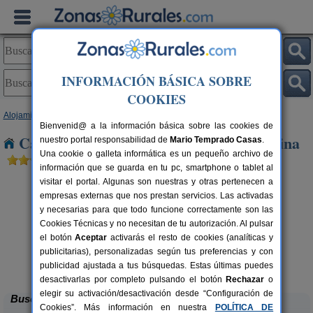
INFORMACIÓN BÁSICA SOBRE
COOKIES
Alojamientos
>
Andalucía
>
Sevilla
> Torre de La Reina
Bienvenid@ a la información básica sobre las cookies de
Casas Rurales cerca de Torre de La Reina
nuestro portal responsabilidad de
Mario Temprado Casas
.
Una cookie o galleta informática es un pequeño archivo de
información que se guarda en tu pc, smartphone o tablet al
visitar el portal. Algunas son nuestras y otras pertenecen a
empresas externas que nos prestan servicios. Las activadas
y necesarias para que todo funcione correctamente son las
Cookies Técnicas y no necesitan de tu autorización. Al pulsar
el botón
Aceptar
activarás el resto de cookies (analíticas y
publicitarias), personalizadas según tus preferencias y con
Hacienda San José
rs.
2-22+3 pers.
 €
15 €
publicidad ajustada a tus búsquedas. Estas últimas puedes
Carmona (Sevilla)
L
desde
desactivarlas por completo pulsando el botón
Rechazar
o
elegir su activación/desactivación desde “Configuración de
Buscar
Cookies”. Más información en nuestra
POLÍTICA DE