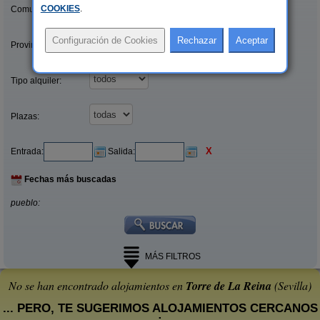
COOKIES
.
Comunidades:
Provincias/Islas:
Tipo alquiler:
Plazas:
X
Entrada:
Salida:
Fechas más buscadas
pueblo:
MÁS FILTROS
No se han encontrado alojamientos en
Torre de La Reina
(Sevilla)
... PERO, TE SUGERIMOS ALOJAMIENTOS CERCANOS
: