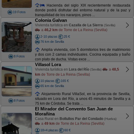
Hacienda del siglo XIX recientemente restaurada
donde podrá disfrutar del entorno natural y de la paz y
19 Fotos
tranquilidad de los naranjos, pinos ...
Colonia Galvan
Vivienda turística en
Cazalla de La Sierra
(Sevilla)
a
46,2 km
de Torre de La Reina (Sevilla)
2-10 plazas
25 €
76 km de Sevilla
Amplia vivienda, con 5 dormitorios tres de matrimonio
y dos con 2 camas individuales. Cocina equipada y baño
8 Fotos
con plato de ducha. Vistas exce ...
Villasol Lora
Vivienda turística en
Lora del Río
a
48,5
(Sevilla)
km
de Torre de La Reina (Sevilla)
10 plazas
165 €
65 km de Sevilla
Alojamiento Rural VillaSol, en la provincia de Sevilla,
situado en Lora del Río, a unos 45 minutos de Sevilla y a
8 Fotos
75 km de Córdoba. Se trata ...
El Mirador del Convento San Juan de
Morañina
Casa Rural en
Bollullos Par del Condado
(Huelva)
a
49 km
de Torre de La Reina (Sevilla)
18+4 plazas
60 €