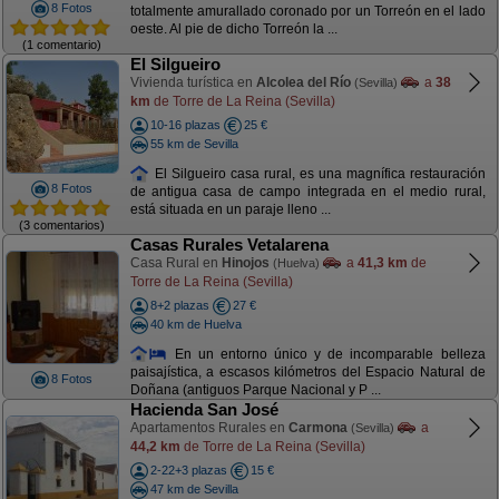
8 Fotos
totalmente amurallado coronado por un Torreón en el lado
oeste. Al pie de dicho Torreón la ...
(1 comentario)
El Silgueiro
Vivienda turística en
Alcolea del Río
a
38
(Sevilla)
km
de Torre de La Reina (Sevilla)
10-16 plazas
25 €
55 km de Sevilla
El Silgueiro casa rural, es una magnífica restauración
8 Fotos
de antigua casa de campo integrada en el medio rural,
está situada en un paraje lleno ...
(3 comentarios)
Casas Rurales Vetalarena
Casa Rural en
Hinojos
a
41,3 km
de
(Huelva)
Torre de La Reina (Sevilla)
8+2 plazas
27 €
40 km de Huelva
En un entorno único y de incomparable belleza
paisajística, a escasos kilómetros del Espacio Natural de
8 Fotos
Doñana (antiguos Parque Nacional y P ...
Hacienda San José
Apartamentos Rurales en
Carmona
a
(Sevilla)
44,2 km
de Torre de La Reina (Sevilla)
2-22+3 plazas
15 €
47 km de Sevilla