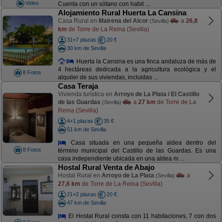
Video
Cuenta con un sótano con habit ...
Alojamiento Rural Huerta La Cansina
Casa Rural en
Mairena del Alcor
a
26,8
(Sevilla)
km
de Torre de La Reina (Sevilla)
31+7 plazas
20 €
30 km de Sevilla
Huerta la Cansina es una finca andaluza de más de
4 hectáreas dedicada a la agricultura ecológica y el
8 Fotos
alquiler de sus viviendas, incluidas ...
Casa Teraja
Vivienda turística en
Arroyo de La Plata / El Castillo
de las Guardas
a
27 km
de Torre de La
(Sevilla)
Reina (Sevilla)
4+1 plazas
35 €
51 km de Sevilla
Casa situada en una pequeña aldea dentro del
8 Fotos
término municipal del Castillo de las Guardas. Es una
casa independiente ubicada en una aldea m ...
Hostal Rural Venta de Abajo
Hostal Rural en
Arroyo de La Plata
a
(Sevilla)
27,6 km
de Torre de La Reina (Sevilla)
21+2 plazas
20 €
47 km de Sevilla
El Hostal Rural consta con 11 habitaciones, 7 con dos