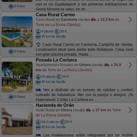
con el río Guadalquivir y las primeras estribaciones de
8 Fotos
Sierra Morena se unen, en un ...
Casa Rural Carmo
Casa Rural en
Carmona
a
32,3 km
de
(Sevilla)
Torre de La Reina (Sevilla)
4 plazas
30 €
35 km de Sevilla
Casa Rural Carmo en Carmona, Campiña de Sevilla.
Localización ideal para visitar toda Andalucía. Casa rural
8 Fotos
con gran piscina privada. Hasta ...
Posada La Corbera
Apartamentos Rurales en
Utrera
a
35,9
(Sevilla)
km
de Torre de La Reina (Sevilla)
20 plazas
34 €
20 km de Sevilla
Ven a disfrutar de un turismo de calidad y confort,
rodeado de naturaleza. Ven con tu pareja o amigos. ¡Te
8 Fotos
esperamos!. Cortijo La Corbera es ...
Hacienda de Orán
Hotel Rural en
Utrera
a
37 km
de Torre
(Sevilla)
de La Reina (Sevilla)
10+3 plazas
50 €
30 km de Sevilla
Las instalaciones están integradas por un recinto