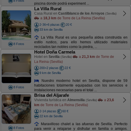
8 Fotos
piscina donde podrá experiment ...
La Villa Rural
Casa Rural en
Castilblanco de los Arroyos
(Sevilla)
a
18,3 km
de Torre de La Reina (Sevilla)
2-36+6 plazas
20 €
33 km de Sevilla
La Villa Rural es una pequeña aldea construida en
estilo rustico, para ello hemos utilizado materiales
8 Fotos
reciclados tan nobles como la piedra, ...
Hotel Doña Carmela
Hotel en
Sevilla
a
21,3 km
de Torre de
(Sevilla)
La Reina (Sevilla)
200+2 plazas
22 €
9 km de Sevilla
Nuestro moderno hotel en Sevilla, dispone de 59
habitaciones totalmente equipadas con los servicios e
8 Fotos
instalaciones necesarias para el total ...
Brisa del Aljarafe
Vivienda turística en
Almensilla
a
23,6
(Sevilla)
km
de Torre de La Reina (Sevilla)
2-14 plazas
60 €
22 km de Sevilla
Maravilloso chalet a las afueras de Sevilla. Perfecto
8 Fotos
para venir a relajarse y disfrutar en familia o amigos.