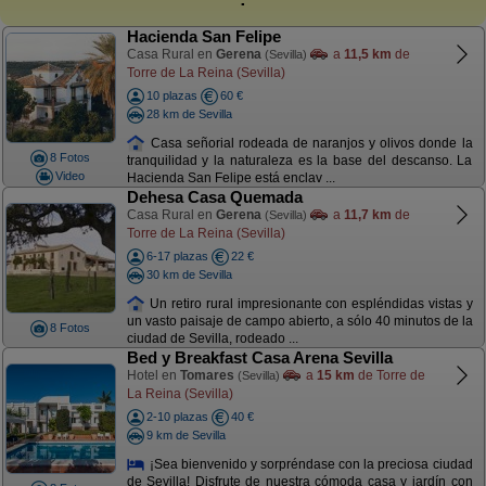
Hacienda San Felipe
Casa Rural en
Gerena
a
11,5 km
de
(Sevilla)
Torre de La Reina (Sevilla)
10 plazas
60 €
28 km de Sevilla
Casa señorial rodeada de naranjos y olivos donde la
8 Fotos
tranquilidad y la naturaleza es la base del descanso. La
Video
Hacienda San Felipe está enclav ...
Dehesa Casa Quemada
Casa Rural en
Gerena
a
11,7 km
de
(Sevilla)
Torre de La Reina (Sevilla)
6-17 plazas
22 €
30 km de Sevilla
Un retiro rural impresionante con espléndidas vistas y
un vasto paisaje de campo abierto, a sólo 40 minutos de la
8 Fotos
ciudad de Sevilla, rodeado ...
Bed y Breakfast Casa Arena Sevilla
Hotel en
Tomares
a
15 km
de Torre de
(Sevilla)
La Reina (Sevilla)
2-10 plazas
40 €
9 km de Sevilla
¡Sea bienvenido y sorpréndase con la preciosa ciudad
de Sevilla! Disfrute de nuestra cómoda casa y jardín con