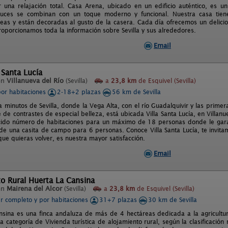
 una relajación total. Casa Arena, ubicado en un edificio auténtico, es 
aluces se combinan con un toque moderno y funcional. Nuestra casa tien
as y están decoradas al gusto de la casera. Cada día ofrecemos un delicioso
roporcionamos toda la información sobre Sevilla y sus alrededores.
Email
a Santa Lucía
en
Villanueva del Río
(Sevilla)
a
23,8 km
de Esquivel (Sevilla)
por habitaciones
2-18+2 plazas
56 km de Sevilla
a minutos de Sevilla, donde la Vega Alta, con el río Guadalquivir y las prime
 de contrastes de especial belleza, está ubicada Villa Santa Lucía, en Villanu
cido número de habitaciones para un máximo de 18 personas donde le gara
e una casita de campo para 6 personas. Conoce Villa Santa Lucía, te invita
ue quieras volver, es nuestra mayor satisfacción.
Email
o Rural Huerta La Cansina
en
Mairena del Alcor
(Sevilla)
a
23,8 km
de Esquivel (Sevilla)
er completo y por habitaciones
31+7 plazas
30 km de Sevilla
nsina es una finca andaluza de más de 4 hectáreas dedicada a la agricultura
la categoría de Vivienda turística de alojamiento rural, según la clasificació