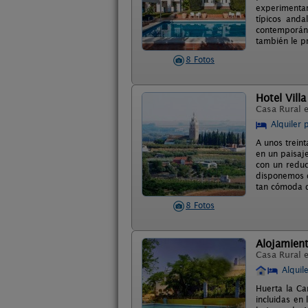
experimentar
típicos and
contemporáne
también le p
8 Fotos
Hotel Vill
Casa Rural 
Alquiler 
A unos treint
en un paisaje
con un redu
disponemos d
tan cómoda q
8 Fotos
Alojamient
Casa Rural 
Alquil
Huerta la Ca
incluidas en 