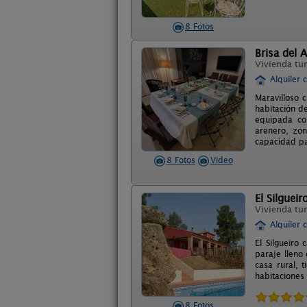
8 Fotos
Brisa del A
Vivienda tur
Alquiler 
Maravilloso c
habitación d
equipada con
arenero, zon
capacidad pa
8 Fotos
Video
El Silgueir
Vivienda tur
Alquiler 
El Silgueiro
paraje lleno
casa rural, 
habitaciones
8 Fotos