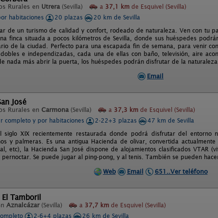
os Rurales en
Utrera
(Sevilla)
a
37,1 km
de Esquivel (Sevilla)
por habitaciones
20 plazas
20 km de Sevilla
tar de un turismo de calidad y confort, rodeado de naturaleza. Ven con tu p
na finca situada a pocos kilómetros de Sevilla, donde sus huéspedes podrán 
iario de la ciudad. Perfecto para una escapada fin de semana, para venir co
 dobles e independizadas, cada una de ellas con baño, televisión, aire acon
de nada más abrir la puerta, los huéspedes podrán disfrutar de la naturaleza
Email
San José
os Rurales en
Carmona
(Sevilla)
a
37,3 km
de Esquivel (Sevilla)
er completo y por habitaciones
2-22+3 plazas
47 km de Sevilla
 siglo XIX recientemente restaurada donde podrá disfrutar del entorno n
nos y palmeras. Es una antigua Hacienda de olivar, convertida actualmente
eal, etc), la Hacienda San José dispone de alojamientos clasificados VTAR (vi
pernoctar. Se puede jugar al ping-pong, y al tenis. También se pueden hace
Web
Email
651..Ver teléfono
 El Tamboril
en
Aznalcázar
(Sevilla)
a
37,7 km
de Esquivel (Sevilla)
completo
2-6+4 plazas
26 km de Sevilla