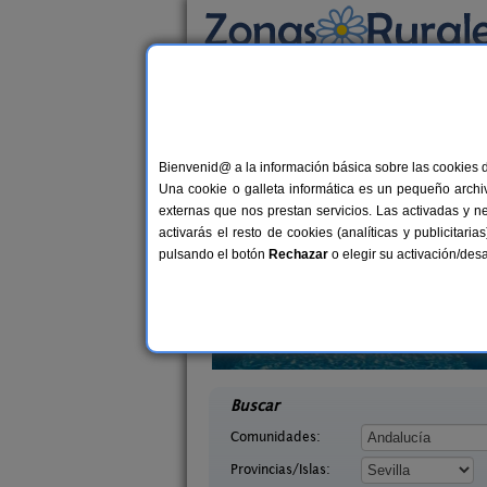
Busca por alojamiento
Alojamientos
>
Andalucía
>
Sevilla
> Esquivel
Casas Rurales cerca 
Bienvenid@ a la información básica sobre las cookies 
Una cookie o galleta informática es un pequeño archiv
externas que nos prestan servicios. Las activadas y n
activarás el resto de cookies (analíticas y publicita
pulsando el botón
Rechazar
o elegir su activación/de
Casas Rurales La Colina
36+
La Sentencia
Las Navas de La Concepción
12+3 pers.
desd
35 €
lla)
(Sevilla)
desde
Buscar
Comunidades:
Provincias/Islas: