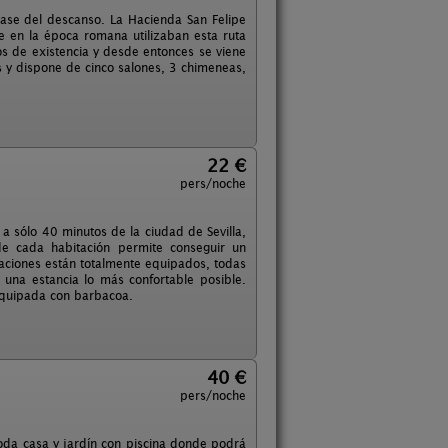
base del descanso. La Hacienda San Felipe
e en la época romana utilizaban esta ruta
los de existencia y desde entonces se viene
s y dispone de cinco salones, 3 chimeneas,
22 €
pers/noche
 a sólo 40 minutos de la ciudad de Sevilla,
e cada habitación permite conseguir un
aciones están totalmente equipados, todas
 una estancia lo más confortable posible.
á equipada con barbacoa.
40 €
pers/noche
moda casa y jardín con piscina donde podrá