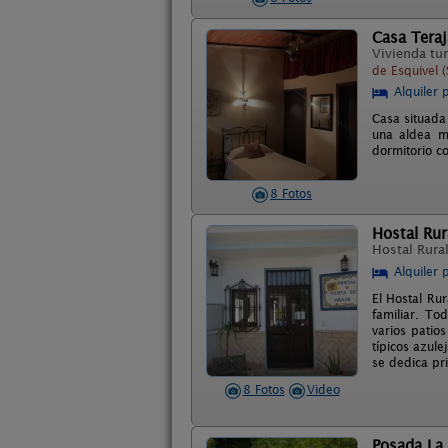
Casa Teraj
Vivienda tur
de Esquivel (S
Alquiler 
Casa situada
una aldea m
dormitorio c
8 Fotos
Hostal Rur
Hostal Rura
Alquiler 
El Hostal Ru
familiar. To
varios patio
típicos azule
se dedica pri
8 Fotos
Video
Posada La