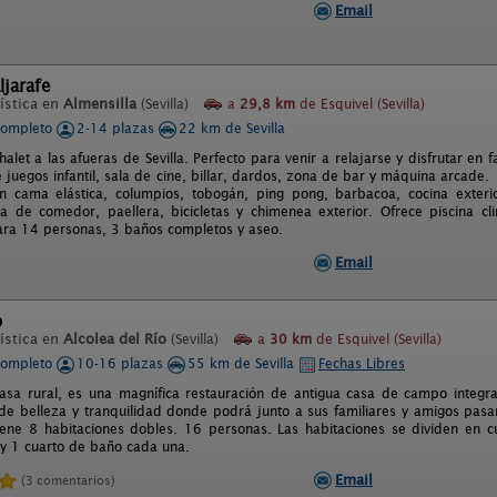
Email
ljarafe
ística en
Almensilla
(Sevilla)
a
29,8 km
de Esquivel (Sevilla)
completo
2-14 plazas
22 km de Sevilla
halet a las afueras de Sevilla. Perfecto para venir a relajarse y disfrutar en
e juegos infantil, sala de cine, billar, dardos, zona de bar y máquina arca
 cama elástica, columpios, tobogán, ping pong, barbacoa, cocina exterior 
a de comedor, paellera, bicicletas y chimenea exterior. Ofrece piscina cli
ra 14 personas, 3 baños completos y aseo.
Email
o
ística en
Alcolea del Río
(Sevilla)
a
30 km
de Esquivel (Sevilla)
completo
10-16 plazas
55 km de Sevilla
Fechas Libres
 casa rural, es una magnífica restauración de antigua casa de campo integr
 de belleza y tranquilidad donde podrá junto a sus familiares y amigos pasar 
tiene 8 habitaciones dobles. 16 personas. Las habitaciones se dividen en 
 y 1 cuarto de baño cada una.
Email
(3 comentarios)