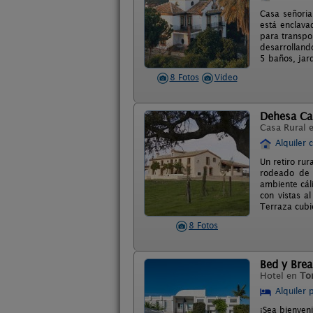
Casa señoria
está enclava
para transpor
desarrolland
5 baños, jar
8 Fotos
Video
Dehesa C
Casa Rural 
Alquiler 
Un retiro rur
rodeado de 
ambiente cál
con vistas a
Terraza cubie
8 Fotos
Bed y Brea
Hotel en
To
Alquiler 
¡Sea bienven