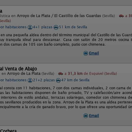
a
ística en
Arroyo de La Plata / El Castillo de las Guardas
(Sevilla)
a
3
evilla)
por habitaciones
4+1 plazas
51 km de Sevilla
 en una pequeña aldea dentro del término municipal del Castillo de las Guar
uy tranquila ideal para descansar. Casa con salón de 20 metros cocina 
on dos camas de 105 con baño completo, patio con chimenea.
Email
al Venta de Abajo
l en
Arroyo de La Plata
(Sevilla)
a
31,3 km
de Esquivel (Sevilla)
por habitaciones
21+2 plazas
47 km de Sevilla
ral consta con 11 habitaciones, 7 con dos camas individuales, 2 con cama de 
das las habitaciones disponen de baño privado, TV y calefacción/aire acon
s interiores de estilo andaluz, terrazas solariegas, comedor con chimenea de
jos sevillanos producidos en la zona. Arroyo de la Plata es una aldea pertenec
ncipalmente a la cría de ganado bravo, por lo que ofrece una oportunidad úni
Email
 Corbera