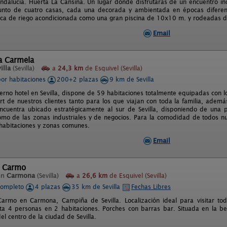
Andalucía. Huerta La Cansina. Un lugar donde disfrutarás de un encuentro ino
junto de cuatro casas, cada una decorada y ambientada en épocas diferen
rca de riego acondicionada como una gran piscina de 10x10 m. y rodeadas de
Email
a Carmela
illa
(Sevilla)
a
24,3 km
de Esquivel (Sevilla)
por habitaciones
200+2 plazas
9 km de Sevilla
rno hotel en Sevilla, dispone de 59 habitaciones totalmente equipadas con los
ort de nuestros clientes tanto para los que viajan con toda la familia, adem
ncuentra ubicado estratégicamente al sur de Sevilla, disponiendo de una p
omo de las zonas industriales y de negocios. Para la comodidad de todos nuest
 habitaciones y zonas comunes.
Email
l Carmo
en
Carmona
(Sevilla)
a
26,6 km
de Esquivel (Sevilla)
completo
4 plazas
35 km de Sevilla
Fechas Libres
armo en Carmona, Campiña de Sevilla. Localización ideal para visitar tod
ta 4 personas en 2 habitaciones. Porches con barras bar. Situada en la be
l centro de la ciudad de Sevilla.