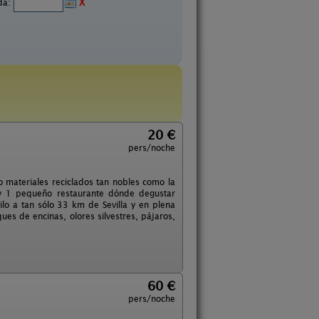
ida:
X
20 €
pers/noche
do materiales reciclados tan nobles como la
 y 1 pequeño restaurante dónde degustar
ilo a tan sólo 33 km de Sevilla y en plena
ques de encinas, olores silvestres, pájaros,
60 €
pers/noche