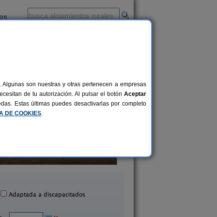
ios
-
al. Algunas son nuestras y otras pertenecen a empresas
cesitan de tu autorización. Al pulsar el botón
Aceptar
uedas. Estas últimas puedes desactivarlas por completo
CA DE COOKIES
.
Hacienda San Felipe
Casa Tere Arenos
10 pers.
60 €
Gerena (Sevilla)
Pruna (Sevilla)
desde
Adaptada a discapacitados