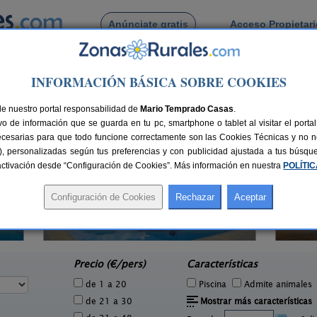
Anúnciate gratis
Acceso Propietar
Busca por pueblo
INFORMACIÓN BÁSICA SOBRE COOKIES
de Esquivel
de nuestro portal responsabilidad de
Mario Temprado Casas
.
o de información que se guarda en tu pc, smartphone o tablet al visitar el port
ecesarias para que todo funcione correctamente son las Cookies Técnicas y no ne
rias), personalizadas según tus preferencias y con publicidad ajustada a tus búsq
sactivación desde “Configuración de Cookies”. Más información en nuestra
POLÍTI
6 pers.
16 €
Hacienda San José
2-22+3 pers.
e
15 €
Carmona (Sevilla)
desde
Precio (€/pers)
Características
de 1 a 20
Piscina
Admite animales
de 21 a 30
Mostrar más características