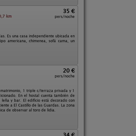
35 €
0,7 km
pers/noche
das. Es una casa independiente ubicada en
tipo americana, chimenea, sofá cama, un
20 €
pers/noche
matrimonio, 1 triple c/terraza privada y 1
dicionado. En el hostal cuenta también de
 leña y bar. El edificio está decorado con
iente a El Castillo de las Guardas. La zona
ca de observar al toro de lidia.
34 €