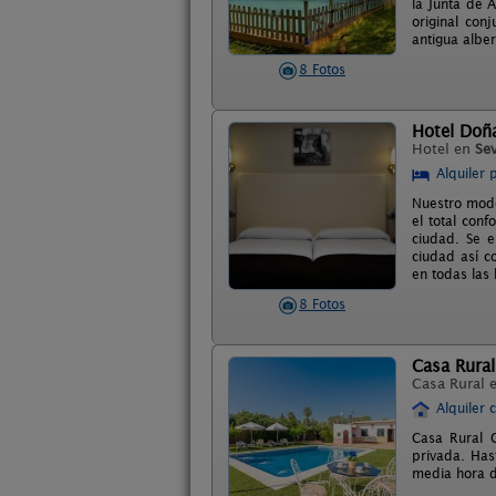
la Junta de 
original con
antigua albe
8 Fotos
Hotel Doñ
Hotel en
Sev
Alquiler 
Nuestro mode
el total conf
ciudad. Se e
ciudad así c
en todas las
8 Fotos
Casa Rura
Casa Rural 
Alquiler 
Casa Rural C
privada. Has
media hora de