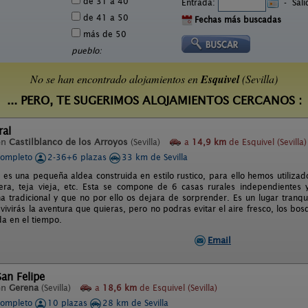
de 31 a 40
Entrada:
-
Sal
de 41 a 50
Fechas más buscadas
más de 50
pueblo:
No se han encontrado alojamientos en
Esquivel
(Sevilla)
... PERO, TE SUGERIMOS ALOJAMIENTOS CERCANOS :
ral
en
Castilblanco de los Arroyos
(Sevilla)
a
14,9 km
de Esquivel (Sevilla)
completo
2-36+6 plazas
33 km de Sevilla
l es una pequeña aldea construida en estilo rustico, para ello hemos utiliza
era, teja vieja, etc. Esta se compone de 6 casas rurales independientes
na tradicional y que no por ello os dejara de sorprender. Es un lugar tranqu
 vivirás la aventura que quieras, pero no podras evitar el aire fresco, los bos
da en el tiempo.
Email
an Felipe
en
Gerena
(Sevilla)
a
18,6 km
de Esquivel (Sevilla)
completo
10 plazas
28 km de Sevilla