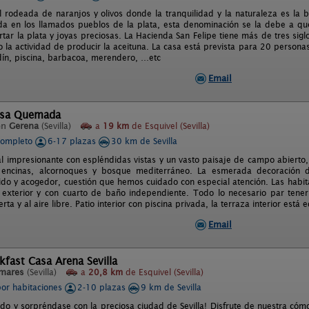
l rodeada de naranjos y olivos donde la tranquilidad y la naturaleza es la 
da en los llamados pueblos de la plata, esta denominación se la debe a qu
tar la plata y joyas preciosas. La Hacienda San Felipe tiene más de tres sig
o la actividad de producir la aceituna. La casa está prevista para 20 persona
dín, piscina, barbacoa, merendero, …etc
Email
asa Quemada
en
Gerena
(Sevilla)
a
19 km
de Esquivel (Sevilla)
completo
6-17 plazas
30 km de Sevilla
al impresionante con espléndidas vistas y un vasto paisaje de campo abierto,
encinas, alcornoques y bosque mediterráneo. La esmerada decoración d
ido y acogedor, cuestión que hemos cuidado con especial atención. Las habit
l exterior y con cuarto de baño independiente. Todo lo necesario par tener
rta y al aire libre. Patio interior con piscina privada, la terraza interior est
Email
kfast Casa Arena Sevilla
mares
(Sevilla)
a
20,8 km
de Esquivel (Sevilla)
por habitaciones
2-10 plazas
9 km de Sevilla
ido y sorpréndase con la preciosa ciudad de Sevilla! Disfrute de nuestra có