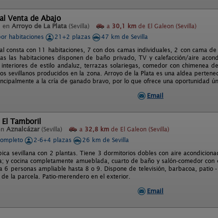
al Venta de Abajo
l en
Arroyo de La Plata
(Sevilla)
a
30,1 km
de El Galeon (Sevilla)
por habitaciones
21+2 plazas
47 km de Sevilla
ral consta con 11 habitaciones, 7 con dos camas individuales, 2 con cama de 
das las habitaciones disponen de baño privado, TV y calefacción/aire acon
s interiores de estilo andaluz, terrazas solariegas, comedor con chimenea de
jos sevillanos producidos en la zona. Arroyo de la Plata es una aldea pertenec
ncipalmente a la cría de ganado bravo, por lo que ofrece una oportunidad úni
Email
 El Tamboril
en
Aznalcázar
(Sevilla)
a
32,8 km
de El Galeon (Sevilla)
completo
2-6+4 plazas
26 km de Sevilla
pica sevillana con 2 plantas. Tiene 3 dormitorios dobles con aire acondicion
ta; y cocina completamente amueblada, cuarto de baño y salón-comedor con 
a 6 personas ampliable hasta 8 o 9. Dispone de televisión, barbacoa, patio 
de la parcela. Patio-merendero en el exterior.
Email