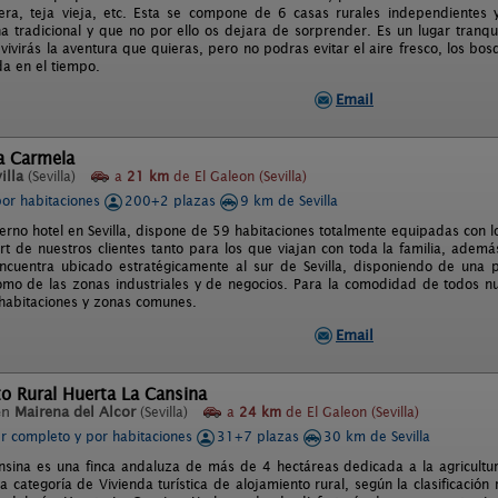
era, teja vieja, etc. Esta se compone de 6 casas rurales independientes
na tradicional y que no por ello os dejara de sorprender. Es un lugar tranqu
 vivirás la aventura que quieras, pero no podras evitar el aire fresco, los bos
da en el tiempo.
Email
a Carmela
illa
(Sevilla)
a
21 km
de El Galeon (Sevilla)
por habitaciones
200+2 plazas
9 km de Sevilla
rno hotel en Sevilla, dispone de 59 habitaciones totalmente equipadas con los
ort de nuestros clientes tanto para los que viajan con toda la familia, adem
ncuentra ubicado estratégicamente al sur de Sevilla, disponiendo de una p
omo de las zonas industriales y de negocios. Para la comodidad de todos nuest
 habitaciones y zonas comunes.
Email
o Rural Huerta La Cansina
en
Mairena del Alcor
(Sevilla)
a
24 km
de El Galeon (Sevilla)
er completo y por habitaciones
31+7 plazas
30 km de Sevilla
nsina es una finca andaluza de más de 4 hectáreas dedicada a la agricultura
la categoría de Vivienda turística de alojamiento rural, según la clasificació