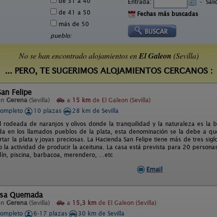
de 31 a 40
Entrada:
-
Sal
de 41 a 50
Fechas más buscadas
más de 50
pueblo:
No se han encontrado alojamientos en
El Galeon
(Sevilla)
... PERO, TE SUGERIMOS ALOJAMIENTOS CERCANOS :
an Felipe
en
Gerena
(Sevilla)
a
15 km
de El Galeon (Sevilla)
completo
10 plazas
28 km de Sevilla
l rodeada de naranjos y olivos donde la tranquilidad y la naturaleza es la 
da en los llamados pueblos de la plata, esta denominación se la debe a qu
tar la plata y joyas preciosas. La Hacienda San Felipe tiene más de tres sig
o la actividad de producir la aceituna. La casa está prevista para 20 persona
dín, piscina, barbacoa, merendero, …etc
Email
asa Quemada
en
Gerena
(Sevilla)
a
15,3 km
de El Galeon (Sevilla)
completo
6-17 plazas
30 km de Sevilla