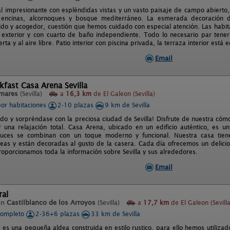
al impresionante con espléndidas vistas y un vasto paisaje de campo abierto,
encinas, alcornoques y bosque mediterráneo. La esmerada decoración d
ido y acogedor, cuestión que hemos cuidado con especial atención. Las habit
l exterior y con cuarto de baño independiente. Todo lo necesario par tener
rta y al aire libre. Patio interior con piscina privada, la terraza interior est
Email
kfast Casa Arena Sevilla
mares
(Sevilla)
a
16,3 km
de El Galeon (Sevilla)
por habitaciones
2-10 plazas
9 km de Sevilla
ido y sorpréndase con la preciosa ciudad de Sevilla! Disfrute de nuestra có
 una relajación total. Casa Arena, ubicado en un edificio auténtico, es 
aluces se combinan con un toque moderno y funcional. Nuestra casa tien
as y están decoradas al gusto de la casera. Cada día ofrecemos un delicioso
roporcionamos toda la información sobre Sevilla y sus alrededores.
Email
ral
en
Castilblanco de los Arroyos
(Sevilla)
a
17,7 km
de El Galeon (Sevilla
completo
2-36+6 plazas
33 km de Sevilla
l es una pequeña aldea construida en estilo rustico, para ello hemos utiliza