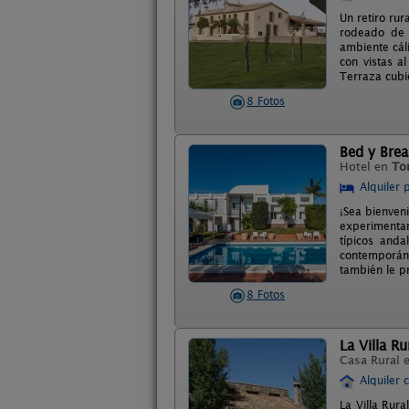
Un retiro rur
rodeado de 
ambiente cál
con vistas a
Terraza cubie
8 Fotos
Bed y Brea
Hotel en
To
Alquiler 
¡Sea bienven
experimentar
típicos and
contemporáne
también le p
8 Fotos
La Villa Ru
Casa Rural 
Alquiler 
La Villa Rura