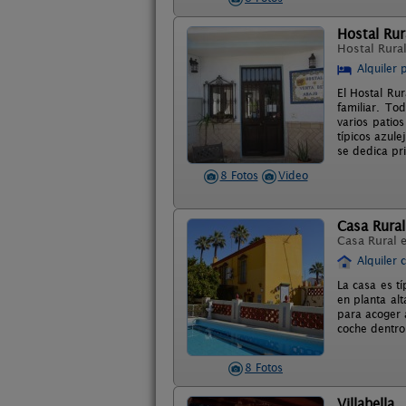
Hostal Rur
Hostal Rura
Alquiler 
El Hostal Ru
familiar. To
varios patio
típicos azule
se dedica pri
8 Fotos
Video
Casa Rural
Casa Rural 
Alquiler 
La casa es tí
en planta al
para acoger 
coche dentro 
8 Fotos
Villabella