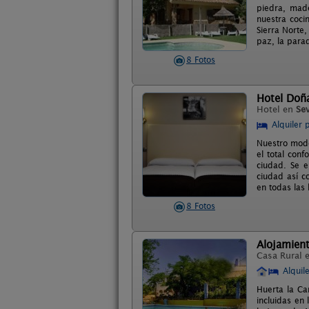
piedra, mad
nuestra coci
Sierra Norte,
paz, la para
8 Fotos
Hotel Doñ
Hotel en
Sev
Alquiler 
Nuestro mode
el total conf
ciudad. Se e
ciudad así c
en todas las
8 Fotos
Alojamient
Casa Rural 
Alquil
Huerta la Ca
incluidas en 