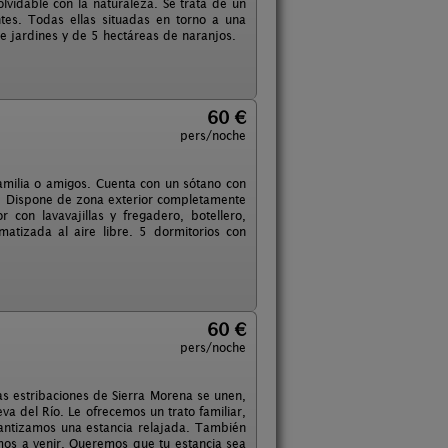
lvidable con la naturaleza. Se trata de un
tes. Todas ellas situadas en torno a una
 jardines y de 5 hectáreas de naranjos.
60 €
pers/noche
 familia o amigos. Cuenta con un sótano con
de. Dispone de zona exterior completamente
con lavavajillas y fregadero, botellero,
matizada al aire libre. 5 dormitorios con
60 €
pers/noche
ras estribaciones de Sierra Morena se unen,
eva del Río. Le ofrecemos un trato familiar,
ntizamos una estancia relajada. También
mos a venir. Queremos que tu estancia sea