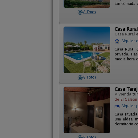
tan cómoda q
8 Fotos
Casa Rura
Casa Rural 
Alquiler 
Casa Rural C
privada. Has
media hora de
8 Fotos
Casa Teraj
Vivienda tur
de El Galeon 
Alquiler 
Casa situada
una aldea m
dormitorio c
8 Fotos