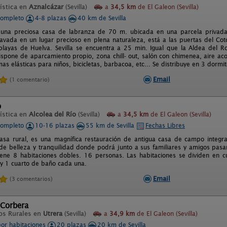
ística en
Aznalcázar
(Sevilla)
a
34,5 km
de El Galeon (Sevilla)
completo
4-8 plazas
40 km de Sevilla
es una preciosa casa de labranza de 70 m. ubicada en una parcela privad
clavada en un lugar precioso en plena naturaleza, está a las puertas del C
playas de Huelva. Sevilla se encuentra a 25 min. Igual que la Aldea del 
spone de aparcamiento propio, zona chill- out, salón con chimenea, aire ac
s elásticas para niños, bicicletas, barbacoa, etc... Se distribuye en 3 dormit
Email
(1 comentario)
o
ística en
Alcolea del Río
(Sevilla)
a
34,5 km
de El Galeon (Sevilla)
completo
10-16 plazas
55 km de Sevilla
Fechas Libres
 casa rural, es una magnífica restauración de antigua casa de campo integr
 de belleza y tranquilidad donde podrá junto a sus familiares y amigos pasar 
tiene 8 habitaciones dobles. 16 personas. Las habitaciones se dividen en 
 y 1 cuarto de baño cada una.
Email
(3 comentarios)
 Corbera
os Rurales en
Utrera
(Sevilla)
a
34,9 km
de El Galeon (Sevilla)
por habitaciones
20 plazas
20 km de Sevilla