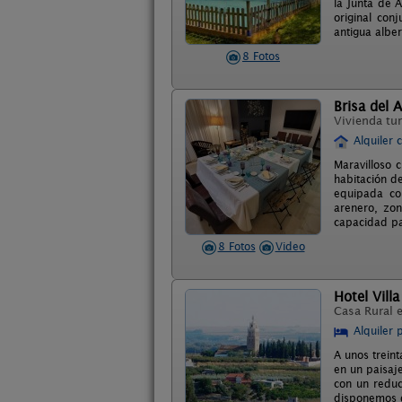
la Junta de 
original con
antigua albe
8 Fotos
Brisa del A
Vivienda tur
Alquiler 
Maravilloso c
habitación d
equipada con
arenero, zon
capacidad pa
8 Fotos
Video
Hotel Vill
Casa Rural 
Alquiler 
A unos treint
en un paisaje
con un redu
disponemos d