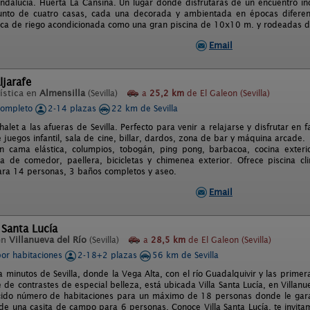
Andalucía. Huerta La Cansina. Un lugar donde disfrutarás de un encuentro ino
junto de cuatro casas, cada una decorada y ambientada en épocas diferen
rca de riego acondicionada como una gran piscina de 10x10 m. y rodeadas de
Email
ljarafe
ística en
Almensilla
(Sevilla)
a
25,2 km
de El Galeon (Sevilla)
completo
2-14 plazas
22 km de Sevilla
halet a las afueras de Sevilla. Perfecto para venir a relajarse y disfrutar en
e juegos infantil, sala de cine, billar, dardos, zona de bar y máquina arca
 cama elástica, columpios, tobogán, ping pong, barbacoa, cocina exterior 
a de comedor, paellera, bicicletas y chimenea exterior. Ofrece piscina cli
ra 14 personas, 3 baños completos y aseo.
Email
a Santa Lucía
en
Villanueva del Río
(Sevilla)
a
28,5 km
de El Galeon (Sevilla)
por habitaciones
2-18+2 plazas
56 km de Sevilla
a minutos de Sevilla, donde la Vega Alta, con el río Guadalquivir y las prime
 de contrastes de especial belleza, está ubicada Villa Santa Lucía, en Villanu
cido número de habitaciones para un máximo de 18 personas donde le gara
e una casita de campo para 6 personas. Conoce Villa Santa Lucía, te invita