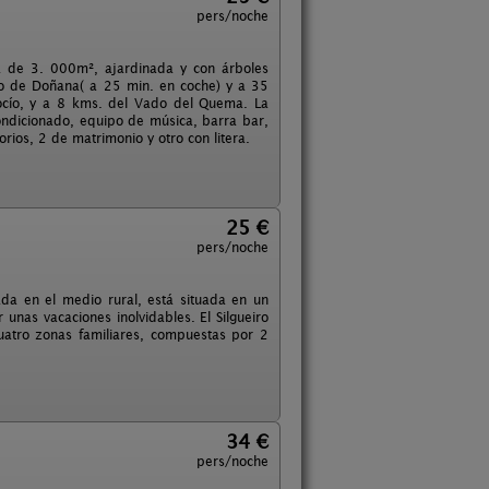
pers/noche
a de 3. 000m², ajardinada y con árboles
oto de Doñana( a 25 min. en coche) y a 35
Rocío, y a 8 kms. del Vado del Quema. La
ondicionado, equipo de música, barra bar,
orios, 2 de matrimonio y otro con litera.
25 €
pers/noche
ada en el medio rural, está situada en un
unas vacaciones inolvidables. El Silgueiro
cuatro zonas familiares, compuestas por 2
34 €
pers/noche