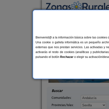
Busca por alojamiento
Alojamientos
>
Andalucía
>
Sevilla
> El Galeo
Casas Rurales cerca 
Bienvenid@ a la información básica sobre las cookies 
Una cookie o galleta informática es un pequeño archiv
externas que nos prestan servicios. Las activadas y n
activarás el resto de cookies (analíticas y publicita
pulsando el botón
Rechazar
o elegir su activación/de
Casas Rurales La Colina
36+
La Sentencia
Las Navas de La Concepción
12+3 pers.
desd
35 €
lla)
(Sevilla)
desde
Buscar
Comunidades:
Provincias/Islas: