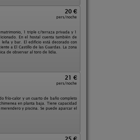
20 €
pers/noche
matrimonio, 1 triple c/terraza privada y 1
dicionado. En el hostal cuenta también de
 leña y bar. El edificio está decorado con
iente a El Castillo de las Guardas. La zona
ca de observar al toro de lidia.
21 €
pers/noche
ado frío-calor y un cuarto de baño completo
chimenea en planta baja. Tiene capacidad
- merendero y piscina. Se puede aparcar el
25 €