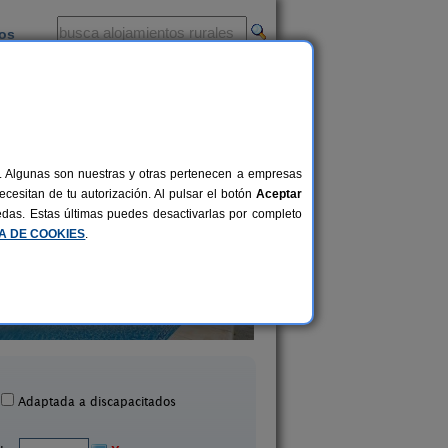
ios
-
al. Algunas son nuestras y otras pertenecen a empresas
cesitan de tu autorización. Al pulsar el botón
Aceptar
uedas. Estas últimas puedes desactivarlas por completo
CA DE COOKIES
.
Rural Dehesa de Las Yeguas
Casa Rural Manu
8 pers.
35 €
 Puebla de Cazalla (Sevilla)
La Puebla de Cazalla (S
desde
Adaptada a discapacitados