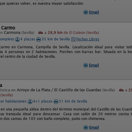
ue quieras volver, es nuestra mayor satisfacción.
Email
l Carmo
en
Carmona
(Sevilla)
a
28,9 km
de El Galeon (Sevilla)
completo
4 plazas
35 km de Sevilla
Fechas Libres
armo en Carmona, Campiña de Sevilla. Localización ideal para visitar tod
ta 4 personas en 2 habitaciones. Porches con barras bar. Situada en la be
l centro de la ciudad de Sevilla.
Email
a
ística en
Arroyo de La Plata / El Castillo de las Guardas
(Sevilla)
a
2
(Sevilla)
por habitaciones
4+1 plazas
51 km de Sevilla
 en una pequeña aldea dentro del término municipal del Castillo de las Guar
uy tranquila ideal para descansar. Casa con salón de 20 metros cocina 
on dos camas de 105 con baño completo, patio con chimenea.
Email