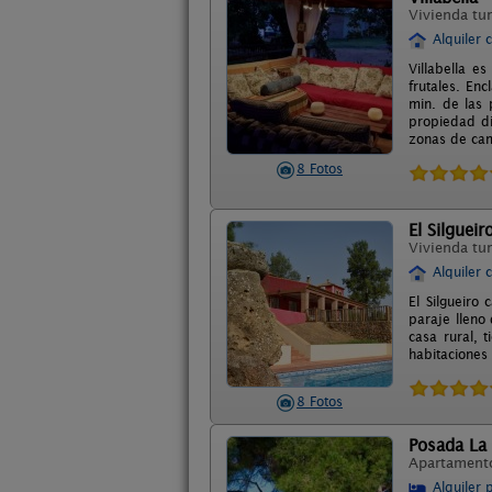
Vivienda tur
Alquiler 
Villabella 
frutales. En
min. de las 
propiedad di
zonas de cama
8 Fotos
El Silgueir
Vivienda tur
Alquiler 
El Silgueiro
paraje lleno
casa rural, 
habitaciones
8 Fotos
Posada La
Apartament
Alquiler 