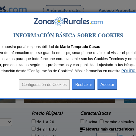
Anúnciate gratis
Acceso Propietar
Busca por pueblo
INFORMACIÓN BÁSICA SOBRE COOKIES
n
de El Galeon
de nuestro portal responsabilidad de
Mario Temprado Casas
.
o de información que se guarda en tu pc, smartphone o tablet al visitar el port
ecesarias para que todo funcione correctamente son las Cookies Técnicas y no ne
rias), personalizadas según tus preferencias y con publicidad ajustada a tus búsq
sactivación desde “Configuración de Cookies”. Más información en nuestra
POLÍTI
6 pers.
16 €
Hacienda San José
Casa 
2-22+3 pers.
e
15 €
Carmona (Sevilla)
La
desde
Precio (€/pers)
Características
de 1 a 20
Piscina
Admite animales
de 21 a 30
Mostrar más características