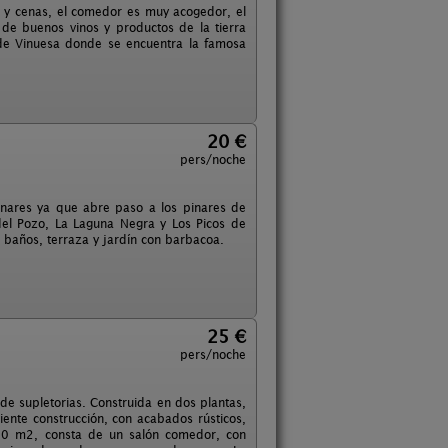
s y cenas, el comedor es muy acogedor, el
r de buenos vinos y productos de la tierra
d de Vinuesa donde se encuentra la famosa
20 €
pers/noche
inares ya que abre paso a los pinares de
el Pozo, La Laguna Negra y Los Picos de
s baños, terraza y jardín con barbacoa.
25 €
pers/noche
e supletorias. Construida en dos plantas,
ente construcción, con acabados rústicos,
120 m2, consta de un salón comedor, con