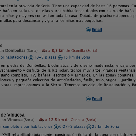
rural en la provincia de Soria. Tiene una capacidad de hasta 16 personas. C
e baño en cada una de ellas y tres habitaciones dobles con cuarto de baño. 
ra niños y mayores con wifi en toda la casa. Dotada de piscina estupenda 
n sillas para descansar y vigilar a los niños mas pequeños.
Email
es
 en
Dombellas
(Soria)
a
8,3 km
de Ocenilla (Soria)
por habitaciones
10+5 plazas
15 km de Soria
 en piedra de Dombellas, bióclimática y de diseño modernista, encaja per
vechamiento y disfrute de la luz solar, techos muy altos, grandes ventanal
Baño completo, TV, bañera, escritorio y armarios. En las zonas comunes,
ioteca y pequeña colección de antigüedades, fuelle, trillo, yugos... Jardín
 vistas impresionantes a la Sierra. Tenemos servicio de Restauración y Ba
Email
 de Vinuesa
l en
Vinuesa
(Soria)
a
12,5 km
de Ocenilla (Soria)
er completo y por habitaciones
6-27+5 plazas
25 km de Soria
 s. XVIII rehabilitado totalmente, construcción típica de la zona con piedra 