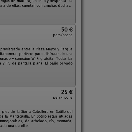
 vigas de madera, un aseo y despensa. La
na de ellas, cuentan con amplias duchas.
50 €
pers/noche
n privilegiada entre la Plaza Mayor y Parque
 Rabanera, perfecto para disfrutar de una
onado y conexión Wi-Fi gratuita. Todas las
e y TV de pantalla plana. El baño privado
25 €
pers/noche
pies de la Sierra Cebollera en Sotillo del
 la Mantequilla. En Sotillo están situadas
 inmejorables, de arbolado, río, montaña,
ada una de ellas.