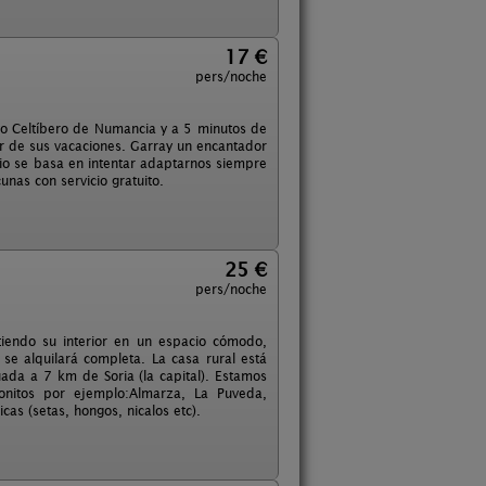
17 €
pers/noche
nto Celtíbero de Numancia y a 5 minutos de
tar de sus vacaciones. Garray un encantador
rio se basa en intentar adaptarnos siempre
nas con servicio gratuito.
25 €
pers/noche
tiendo su interior en un espacio cómodo,
e alquilará completa. La casa rural está
ada a 7 km de Soria (la capital). Estamos
nitos por ejemplo:Almarza, La Puveda,
as (setas, hongos, nicalos etc).