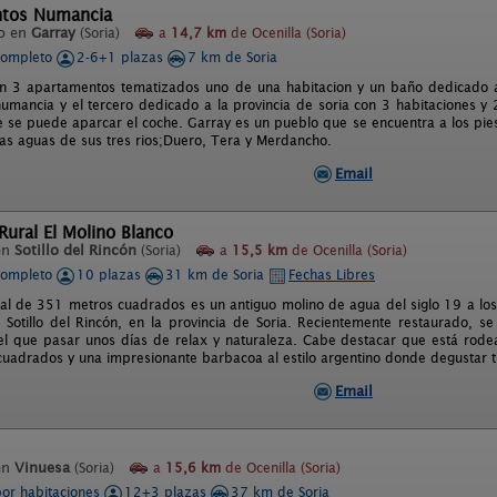
tos Numancia
o en
Garray
(Soria)
a
14,7 km
de Ocenilla (Soria)
completo
2-6+1 plazas
7 km de Soria
n 3 apartamentos tematizados uno de una habitacion y un baño dedicado a
umancia y el tercero dedicado a la provincia de soria con 3 habitaciones y 
se puede aparcar el coche. Garray es un pueblo que se encuentra a los pie
as aguas de sus tres rios;Duero, Tera y Merdancho.
Email
 Rural El Molino Blanco
en
Sotillo del Rincón
(Soria)
a
15,5 km
de Ocenilla (Soria)
completo
10 plazas
31 km de Soria
Fechas Libres
ral de 351 metros cuadrados es un antiguo molino de agua del siglo 19 a los 
 Sotillo del Rincón, en la provincia de Soria. Recientemente restaurado, s
el que pasar unos días de relax y naturaleza. Cabe destacar que está ro
uadrados y una impresionante barbacoa al estilo argentino donde degustar t
Email
en
Vinuesa
(Soria)
a
15,6 km
de Ocenilla (Soria)
por habitaciones
12+3 plazas
37 km de Soria