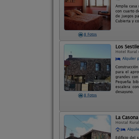
Amplia casa 
con cuarto d
de juegos pa
Cubierta y co
8 Fotos
Los Sestil
Hotel Rural
Alquiler 
Construcción
para el apro
grandes con 
Pequeña bibl
escalera con
desayuno.
8 Fotos
La Casona
Hostal Rura
Alquil
Edificio del