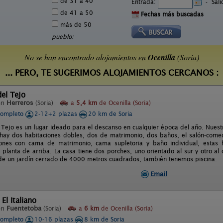
de 31 a 40
Entrada:
-
Sal
de 41 a 50
Fechas más buscadas
más de 50
pueblo:
No se han encontrado alojamientos en
Ocenilla
(Soria)
... PERO, TE SUGERIMOS ALOJAMIENTOS CERCANOS :
del Tejo
en
Herreros
(Soria)
a
5,4 km
de Ocenilla (Soria)
completo
2-12+2 plazas
20 km de Soria
l Tejo es un lugar ideado para el descanso en cualquier época del año. Nuestr
 hay dos habitaciones dobles, dos de matrimonio, dos baños, el salón-comed
ones con cama de matrimonio, cama supletoria y baño individual, estas h
a planta de arriba. La casa tiene dos porches, uno orientado al sur y otro a
 de un jardín cerrado de 4000 metros cuadrados, también tenemos piscina.
Email
El Italiano
en
Fuentetoba
(Soria)
a
6 km
de Ocenilla (Soria)
completo
10-16 plazas
8 km de Soria