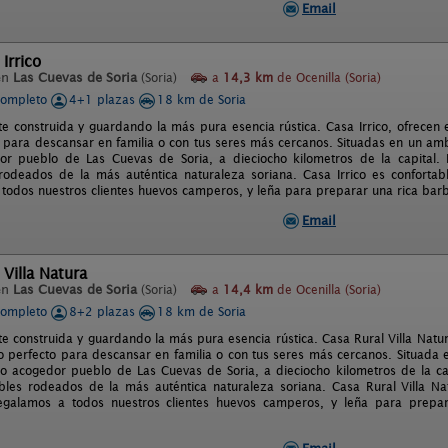
Email
Irrico
en
Las Cuevas de Soria
(Soria)
a
14,3 km
de Ocenilla (Soria)
completo
4+1 plazas
18 km de Soria
e construida y guardando la más pura esencia rústica. Casa Irrico, ofrecen e
to para descansar en familia o con tus seres más cercanos. Situadas en un amb
r pueblo de Las Cuevas de Soria, a dieciocho kilometros de la capital. 
 rodeados de la más auténtica naturaleza soriana. Casa Irrico es conforta
todos nuestros clientes huevos camperos, y leña para preparar una rica barb
Email
 Villa Natura
en
Las Cuevas de Soria
(Soria)
a
14,4 km
de Ocenilla (Soria)
completo
8+2 plazas
18 km de Soria
e construida y guardando la más pura esencia rústica. Casa Rural Villa Natura
io perfecto para descansar en familia o con tus seres más cercanos. Situada 
 acogedor pueblo de Las Cuevas de Soria, a dieciocho kilometros de la cap
ables rodeados de la más auténtica naturaleza soriana. Casa Rural Villa N
egalamos a todos nuestros clientes huevos camperos, y leña para prepar