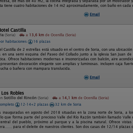
ncesa, de más de 40 m2, la cocina integrada y separada por un mostrador y
ta tiene cuatro habitaciones de 14 m2 aproximadamente, con baño en cada u
Email
otel Castilla
ia
(Soria)
a
13,6 km
de Ocenilla (Soria)
por habitaciones
16 plazas
l Castilla de 2 estrellas está situado en el centro de Soria, con una ubicació
 en una semi esquina del Paseo del Collado junto a la iglesia San Juan de
stica. Ofrece habitaciones modernas e insonorizadas con balcón, aire acondici
 presentan decoración elegante son amplias y luminosas. incluyen caja fuert
ucha o bañera con mampara translucida.
Email
 Los Robles
en
Sotillo del Rincón
(Soria)
a
14,1 km
de Ocenilla (Soria)
completo
12-14+2 plazas
32 km de Soria
s inauguradas en agosto del 2018 situadas en la zona norte de Soria, a los 
lo que forma parte del precioso Valle del Río Razón también llamado Valle de
central del pueblo, próximo al parque y a la piscina natural. Ofrece vistas
lera…… para el deleite de nuestros clientes. Son dos casas de 12/14 plazas c