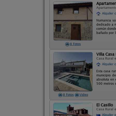
Apartamen
Apartament
Alquiler 
Numancia so
dedicado a n
común donde 
bañado por l
8 Fotos
Villa Casa
Casa Rural 
Alquiler 
Esta casa ru
municipio de
absoluta en 
500 metros c
8 Fotos
Video
El Casillo
Casa Rural 
Alquiler 