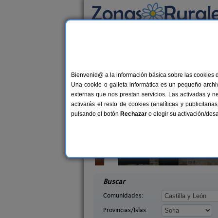
Busca por alojamiento
Alojamientos
>
Castilla y León
>
Soria
> Oceni
Casas Rurales cerca 
Bienvenid@ a la información básica sobre las cookies 
Una cookie o galleta informática es un pequeño archiv
externas que nos prestan servicios. Las activadas y n
activarás el resto de cookies (analíticas y publicita
pulsando el botón
Rechazar
o elegir su activación/de
 Mirlo
Casa Rural Julito
14 pers.
8-1
35 €
Soria)
Garray (Soria)
desde
desd
Buscar
Comunidades:
Provincias/Islas: