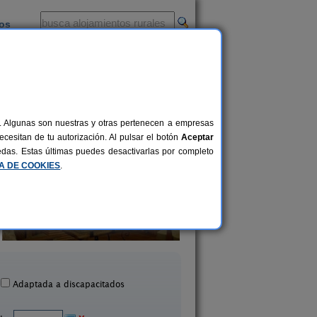
ios
-
al. Algunas son nuestras y otras pertenecen a empresas
cesitan de tu autorización. Al pulsar el botón
Aceptar
uedas. Estas últimas puedes desactivarlas por completo
CA DE COOKIES
.
Casa Rural Robellano
Casa Rural Irric
8 pers.
20 €
Navaleno (Soria)
Las Cuevas de Soria (S
desde
Adaptada a discapacitados