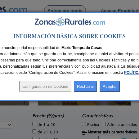
Anúnciate gratis
Acceso Propietar
Busca por pueblo
INFORMACIÓN BÁSICA SOBRE COOKIES
lla
de Ocenilla
de nuestro portal responsabilidad de
Mario Temprado Casas
.
o de información que se guarda en tu pc, smartphone o tablet al visitar el port
ecesarias para que todo funcione correctamente son las Cookies Técnicas y no ne
rias), personalizadas según tus preferencias y con publicidad ajustada a tus búsq
sactivación desde “Configuración de Cookies”. Más información en nuestra
POLÍTI
La Galiana Loft Nature
6 pers.
2+1 pers.
25 €
75 €
Casarejos (Soria)
e
desde
Precio (€/pers)
Características
de 1 a 20
Piscina
Admite animales
de 21 a 30
Mostrar más características