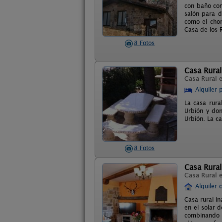
con baño com
salón para d
como el chor
Casa de los 
8 Fotos
Casa Rural
Casa Rural 
Alquiler 
La casa rura
Urbión y don
Urbión. La c
8 Fotos
Casa Rural
Casa Rural 
Alquiler 
Casa rural i
en el solar 
combinando 