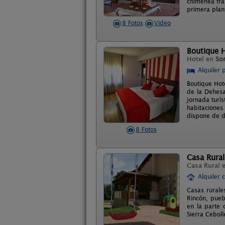
chimenea fra
primera plan
8 Fotos
Video
Boutique H
Hotel en
Sor
Alquiler 
Boutique Hote
de la Dehesa
jornada turí
habitaciones
dispone de d
8 Fotos
Casa Rural
Casa Rural 
Alquiler 
Casas rurale
Rincón, pueb
en la parte 
Sierra Cebol