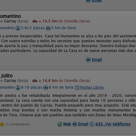
Email
Numantino
en
Garray
(Soria)
a
14,5 km
de Ocenilla (Soria)
completo
5-9+2 plazas
5 km de Soria
jo a precios insuperables. Casa Sol Numantino se alza a los pies del yacimie
. Con cuatro estrellas y todos los servicios que puedan necesitar para disfru
ue aporta la paz y tranquilidad para su mejor descanso. Nuestro trabajo dia
dades particulares. La capacidad de La Casa es de nueve personas más dos cu
Email
Julito
en
Garray
(Soria)
a
14,6 km
de Ocenilla (Soria)
completo
8-16 plazas
8 km de Soria
Fechas Libres
e piedra y fue rehabilitada íntegralmente en el año 2019 - 2020, convir
ncional. La casa cuenta con una capacidad para hasta 16 personas y sólo s
l centro del pueblo de Garray. Pueblo pequeño pero muy acojedor. Está situ
eblos muy bonitos y con mucha Historia y con muchos monumentos bo
o de Tera, Vinuesa que son pueblos que también son Zonas de Setas Micológic
Web
Email
633..Ver teléfonos
(1 comentario)