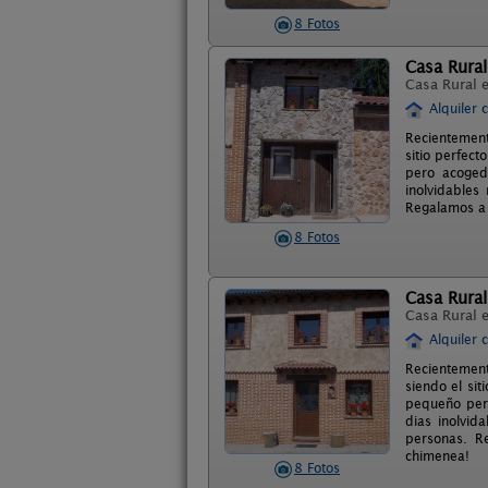
8 Fotos
Casa Rural 
Casa Rural 
Alquiler 
Recientement
sitio perfec
pero acogedo
inolvidables
Regalamos a 
8 Fotos
Casa Rural
Casa Rural 
Alquiler 
Recientement
siendo el sit
pequeño pero
dias inolvid
personas. R
chimenea!
8 Fotos