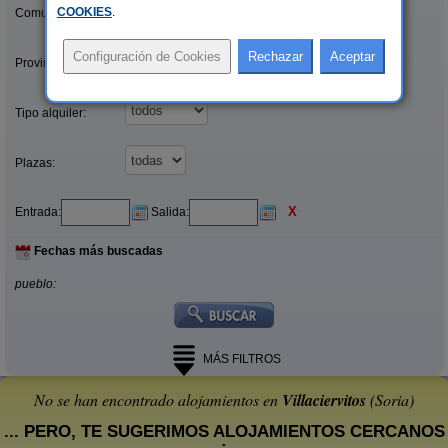
COOKIES
.
Comunidades:
Provincias/Islas:
Tipo alquiler:
Plazas:
X
Entrada:
Salida:
Fechas más buscadas
pueblo:
MÁS FILTROS
No se han encontrado alojamientos en
Villaciervitos
(Soria)
... PERO, TE SUGERIMOS ALOJAMIENTOS CERCANOS
: