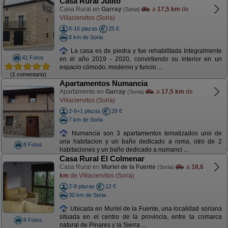
Casa Rural Julito
Casa Rural en
Garray
a
17,5 km
de
(Soria)
Villaciervitos (Soria)
8-16 plazas
25 €
8 km de Soria
La casa es de piedra y fue rehabilitada íntegralmente
41 Fotos
en el año 2019 - 2020, convirtiendo su interior en un
espacio cómodo, moderno y funcio ...
(1 comentario)
Apartamentos Numancia
Apartamento en
Garray
a
17,5 km
de
(Soria)
Villaciervitos (Soria)
2-6+1 plazas
29 €
7 km de Soria
Numancia son 3 apartamentos tematizados uno de
una habitacion y un baño dedicado a roma, otro de 2
8 Fotos
habitaciones y un baño dedicado a numanci ...
Casa Rural El Colmenar
Casa Rural en
Muriel de la Fuente
a
18,6
(Soria)
km
de Villaciervitos (Soria)
2-8 plazas
12 €
30 km de Soria
Ubicada en Muriel de la Fuente, una localidad soriana
situada en el centro de la provincia, entre la comarca
8 Fotos
natural de Pinares y la Sierra ...