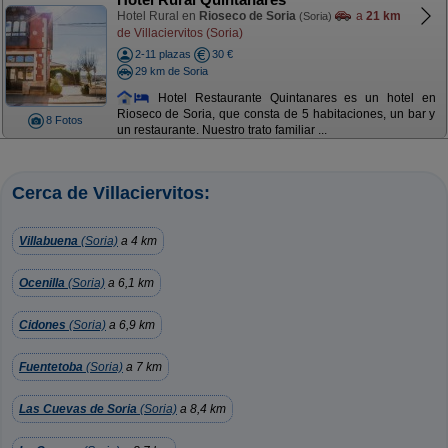
Hotel Rural en
Rioseco de Soria
a
21 km
(Soria)
de Villaciervitos (Soria)
2-11 plazas
30 €
29 km de Soria
Hotel Restaurante Quintanares es un hotel en
Rioseco de Soria, que consta de 5 habitaciones, un bar y
8 Fotos
un restaurante. Nuestro trato familiar ...
Cerca de Villaciervitos:
Villabuena
(Soria)
a 4 km
Ocenilla
(Soria)
a 6,1 km
Cidones
(Soria)
a 6,9 km
Fuentetoba
(Soria)
a 7 km
Las Cuevas de Soria
(Soria)
a 8,4 km