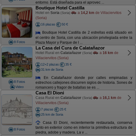
entorno. Está diseñada para el aprovec ...
Boutique Hotel Castilla
Hotel en
Soria
a
14,2 km
de Villaciervitos
(Soria)
(Soria)
16 plazas
50 €
Boutique Hotel Castilla de 2 estrellas está situado en
el centro de Soria, con una ubicación privilegiada entre la
8 Fotos
Plaza Mayor y Parque de l ...
La Casa del Cura de Calatañazor
Hotel Rural en
Calatañazor
a
16 km
de
(Soria)
Villaciervitos (Soria)
12+2 plazas
35 €
31 km de Soria
En Calatañazor donde por calles empinadas y
8 Fotos
estrechos callejones discurren siglos de historia. Sones de
Video
romancero y fragor de batallas se es ...
Casa El Dioni
Casa Rural en
Calatañazor
a
16,1 km
de
(Soria)
Villaciervitos (Soria)
7 plazas
25 €
25 km de Soria
Casa El Dioni, recientemente restaurada, conserva
tanto en exterior como en interior la primitiva estructura de
8 Fotos
piedra, adobe y madera. La v ...