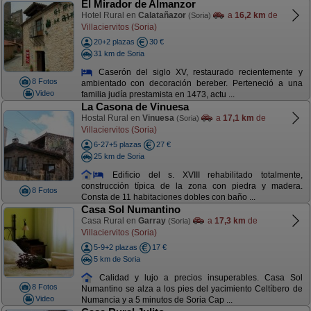
El Mirador de Almanzor
Hotel Rural en
Calatañazor
a
16,2 km
de
(Soria)
Villaciervitos (Soria)
20+2 plazas
30 €
31 km de Soria
Caserón del siglo XV, restaurado recientemente y
8 Fotos
ambientado con decoración bereber. Perteneció a una
Video
familia judía prestamista en 1473, actu ...
La Casona de Vinuesa
Hostal Rural en
Vinuesa
a
17,1 km
de
(Soria)
Villaciervitos (Soria)
6-27+5 plazas
27 €
25 km de Soria
Edificio del s. XVIII rehabilitado totalmente,
construcción típica de la zona con piedra y madera.
8 Fotos
Consta de 11 habitaciones dobles con baño ...
Casa Sol Numantino
Casa Rural en
Garray
a
17,3 km
de
(Soria)
Villaciervitos (Soria)
5-9+2 plazas
17 €
5 km de Soria
Calidad y lujo a precios insuperables. Casa Sol
8 Fotos
Numantino se alza a los pies del yacimiento Celtíbero de
Video
Numancia y a 5 minutos de Soria Cap ...