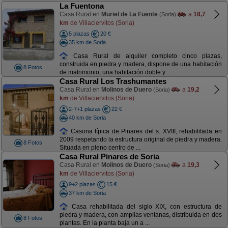
La Fuentona
Casa Rural en
Muriel de La Fuente
a
18,7
(Soria)
km
de Villaciervitos (Soria)
5 plazas
20 €
35 km de Soria
Casa Rural de alquiler completo cinco plazas,
construida en piedra y madera, dispone de una habitación
8 Fotos
de matrimonio, una habitación doble y ...
Casa Rural Los Trashumantes
Casa Rural en
Molinos de Duero
a
19,2
(Soria)
km
de Villaciervitos (Soria)
2-7+1 plazas
22 €
40 km de Soria
Casona típica de Pinares del s. XVIII, rehabilitada en
2009 respetando la estructura original de piedra y madera.
8 Fotos
Situada en pleno centro de ...
Casa Rural Pinares de Soria
Casa Rural en
Molinos de Duero
a
19,3
(Soria)
km
de Villaciervitos (Soria)
9+2 plazas
15 €
37 km de Soria
Casa rehabilitada del siglo XIX, con estructura de
piedra y madera, con amplias ventanas, distribuida en dos
8 Fotos
plantas. En la planta baja un a ...