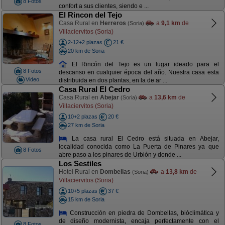
8 Fotos
confort a sus clientes, siendo e ...
El Rincon del Tejo
Casa Rural en
Herreros
a
9,1 km
de
(Soria)
Villaciervitos (Soria)
2-12+2 plazas
21 €
20 km de Soria
El Rincón del Tejo es un lugar ideado para el
8 Fotos
descanso en cualquier época del año. Nuestra casa esta
Video
distribuida en dos plantas, en la de ar ...
Casa Rural El Cedro
Casa Rural en
Abejar
a
13,6 km
de
(Soria)
Villaciervitos (Soria)
10+2 plazas
20 €
27 km de Soria
La casa rural El Cedro está situada en Abejar,
localidad conocida como La Puerta de Pinares ya que
8 Fotos
abre paso a los pinares de Urbión y donde ...
Los Sestiles
Hotel Rural en
Dombellas
a
13,8 km
de
(Soria)
Villaciervitos (Soria)
10+5 plazas
37 €
15 km de Soria
Construcción en piedra de Dombellas, bióclimática y
de diseño modernista, encaja perfectamente con el
8 Fotos