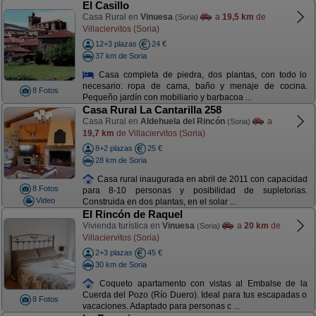
El Casillo
Casa Rural en
Vinuesa
a
19,5 km
de
(Soria)
Villaciervitos (Soria)
12+3 plazas
24 €
37 km de Soria
Casa completa de piedra, dos plantas, con todo lo
necesario: ropa de cama, baño y menaje de cocina.
8 Fotos
Pequeño jardín con mobiliario y barbacoa ...
Casa Rural La Cantarilla 258
Casa Rural en
Aldehuela del Rincón
a
(Soria)
19,7 km
de Villaciervitos (Soria)
8+2 plazas
25 €
28 km de Soria
Casa rural inaugurada en abril de 2011 con capacidad
8 Fotos
para 8-10 personas y posibilidad de supletorias.
Video
Construida en dos plantas, en el solar ...
El Rincón de Raquel
Vivienda turística en
Vinuesa
a
20 km
de
(Soria)
Villaciervitos (Soria)
2+3 plazas
45 €
30 km de Soria
Coqueto apartamento con vistas al Embalse de la
Cuerda del Pozo (Río Duero). Ideal para tus escapadas o
8 Fotos
vacaciones. Adaptado para personas c ...