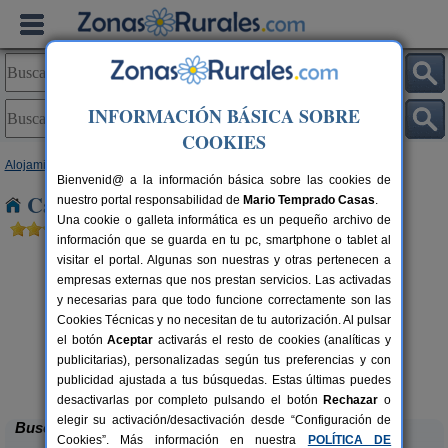
INFORMACIÓN BÁSICA SOBRE
COOKIES
Alojamientos
>
Castilla y León
>
Soria
> Villaciervitos
Bienvenid@ a la información básica sobre las cookies de
Casas Rurales cerca de Villaciervitos
nuestro portal responsabilidad de
Mario Temprado Casas
.
Una cookie o galleta informática es un pequeño archivo de
información que se guarda en tu pc, smartphone o tablet al
visitar el portal. Algunas son nuestras y otras pertenecen a
empresas externas que nos prestan servicios. Las activadas
y necesarias para que todo funcione correctamente son las
Cookies Técnicas y no necesitan de tu autorización. Al pulsar
el botón
Aceptar
activarás el resto de cookies (analíticas y
publicitarias), personalizadas según tus preferencias y con
La Galiana Loft Nature
rs.
2+1 pers.
 €
75 €
publicidad ajustada a tus búsquedas. Estas últimas puedes
Casarejos (Soria)
desde
desactivarlas por completo pulsando el botón
Rechazar
o
elegir su activación/desactivación desde “Configuración de
Buscar
Cookies”. Más información en nuestra
POLÍTICA DE