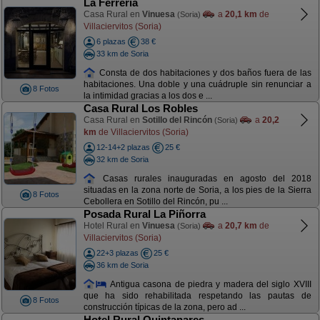
La Ferreria
Casa Rural en
Vinuesa
a
20,1 km
de
(Soria)
Villaciervitos (Soria)
6 plazas
38 €
33 km de Soria
Consta de dos habitaciones y dos baños fuera de las
habitaciones. Una doble y una cuádruple sin renunciar a
8 Fotos
la intimidad gracias a los dos e ...
Casa Rural Los Robles
Casa Rural en
Sotillo del Rincón
a
20,2
(Soria)
km
de Villaciervitos (Soria)
12-14+2 plazas
25 €
32 km de Soria
Casas rurales inauguradas en agosto del 2018
situadas en la zona norte de Soria, a los pies de la Sierra
8 Fotos
Cebollera en Sotillo del Rincón, pu ...
Posada Rural La Piñorra
Hotel Rural en
Vinuesa
a
20,7 km
de
(Soria)
Villaciervitos (Soria)
22+3 plazas
25 €
36 km de Soria
Antigua casona de piedra y madera del siglo XVIII
que ha sido rehabilitada respetando las pautas de
8 Fotos
construcción típicas de la zona, pero ad ...
Hotel Rural Quintanares