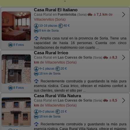
Casa Rural El Italiano
Casa Rural en
Fuentetoba
a
7,1 km
de
(Soria)
Villaciervitos (Soria)
10-16 plazas
40 €
8 km de Soria
Amplia casa rural en la provincia de Soria. Tiene una
capacidad de hasta 16 personas. Cuenta con cinco
8 Fotos
habitaciones de matrimonio con cuarto ...
Casa Rural Irrico
Casa Rural en
Las Cuevas de Soria
a
8,3
(Soria)
km
de Villaciervitos (Soria)
4+1 plazas
20 €
18 km de Soria
Recientemente construida y guardando la más pura
esencia rústica. Casa Irrico, ofrecen el máximo confort a
8 Fotos
sus clientes, siendo el sitio per ...
Casa Rural Villa Natura
Casa Rural en
Las Cuevas de Soria
a
8,5
(Soria)
km
de Villaciervitos (Soria)
8+2 plazas
15 €
18 km de Soria
Recientemente construida y guardando la más pura
esencia rústica. Casa Rural Villa Natura, ofrece el máximo