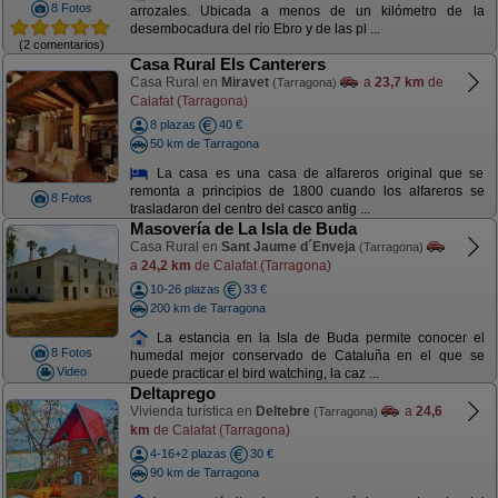
8 Fotos
arrozales. Ubicada a menos de un kilómetro de la
desembocadura del río Ebro y de las pl ...
(2 comentarios)
Casa Rural Els Canterers
Casa Rural en
Miravet
a
23,7 km
de
(Tarragona)
Calafat (Tarragona)
8 plazas
40 €
50 km de Tarragona
La casa es una casa de alfareros original que se
remonta a principios de 1800 cuando los alfareros se
8 Fotos
trasladaron del centro del casco antig ...
Masovería de La Isla de Buda
Casa Rural en
Sant Jaume d´Enveja
(Tarragona)
a
24,2 km
de Calafat (Tarragona)
10-26 plazas
33 €
200 km de Tarragona
La estancia en la Isla de Buda permite conocer el
8 Fotos
humedal mejor conservado de Cataluña en el que se
Video
puede practicar el bird watching, la caz ...
Deltaprego
Vivienda turística en
Deltebre
a
24,6
(Tarragona)
km
de Calafat (Tarragona)
4-16+2 plazas
30 €
90 km de Tarragona