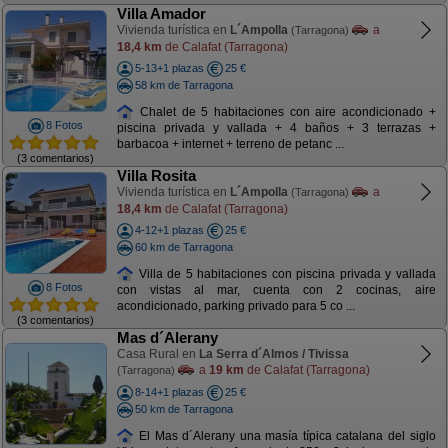
Villa Amador
Vivienda turística en
L´Ampolla
a
(Tarragona)
18,4 km
de Calafat (Tarragona)
5-13+1 plazas
25 €
58 km de Tarragona
Chalet de 5 habitaciones con aire acondicionado +
8 Fotos
piscina privada y vallada + 4 baños + 3 terrazas +
barbacoa + internet + terreno de petanc ...
(3 comentarios)
Villa Rosita
Vivienda turística en
L´Ampolla
a
(Tarragona)
18,4 km
de Calafat (Tarragona)
4-12+1 plazas
25 €
60 km de Tarragona
Villa de 5 habitaciones con piscina privada y vallada
8 Fotos
con vistas al mar, cuenta con 2 cocinas, aire
acondicionado, parking privado para 5 co ...
(3 comentarios)
Mas d´Alerany
Casa Rural en
La Serra d´Almos / Tivissa
a
19 km
de Calafat (Tarragona)
(Tarragona)
8-14+1 plazas
25 €
50 km de Tarragona
El Mas d´Alerany una masía típica catalana del siglo