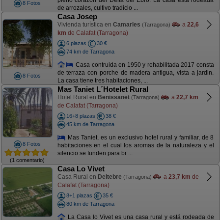
pleno corazón del Delta del Ebro. La casa está rodeada
8 Fotos
de arrozales, cultivo tradicio ...
Casa Josep
Vivienda turística en
Camarles
a
22,6
(Tarragona)
km
de Calafat (Tarragona)
6 plazas
30 €
74 km de Tarragona
Casa contruida en 1950 y rehabilitada 2017 consta
de terraza con porche de madera antigua, vista a jardin.
8 Fotos
La casa tiene tres habitaciones, ...
Mas Taniet L´Hotelet Rural
Hotel Rural en
Benissanet
a
22,7 km
(Tarragona)
de Calafat (Tarragona)
16+8 plazas
38 €
45 km de Tarragona
Mas Taniet, es un exclusivo hotel rural y familiar, de 8
8 Fotos
habitaciones en el cual los aromas de la naturaleza y el
silencio se funden para br ...
(1 comentario)
Casa Lo Vivet
Casa Rural en
Deltebre
a
23,7 km
de
(Tarragona)
Calafat (Tarragona)
8+1 plazas
35 €
80 km de Tarragona
La Casa lo Vivet es una casa rural y está rodeada de