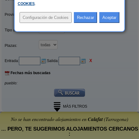
COOKIES
.
Provincias/Islas:
Tipo alquiler:
Plazas:
X
Entrada:
Salida:
Fechas más buscadas
pueblo:
MÁS FILTROS
No se han encontrado alojamientos en
Calafat
(Tarragona)
... PERO, TE SUGERIMOS ALOJAMIENTOS CERCANOS
: