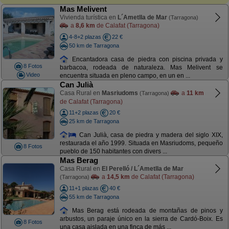
Mas Melivent
Vivienda turística en
L´Ametlla de Mar
(Tarragona)
a
8,6 km
de Calafat (Tarragona)
4-8+2 plazas
22 €
50 km de Tarragona
Encantadora casa de piedra con piscina privada y
8 Fotos
barbacoa, rodeada de naturaleza. Mas Melivent se
Video
encuentra situada en pleno campo, en un en ...
Can Julià
Casa Rural en
Masriudoms
a
11 km
(Tarragona)
de Calafat (Tarragona)
11+2 plazas
20 €
25 km de Tarragona
Can Julià, casa de piedra y madera del siglo XIX,
restaurada el año 1999. Situada en Masriudoms, pequeño
8 Fotos
pueblo de 150 habitantes con divers ...
Mas Berag
Casa Rural en
El Perelló / L´Ametlla de Mar
a
14,5 km
de Calafat (Tarragona)
(Tarragona)
11+1 plazas
40 €
55 km de Tarragona
Mas Berag está rodeada de montañas de pinos y
arbustos, un paraje único en la sierra de Cardó-Boix. Es
8 Fotos
una casa aislada en una finca de más ...