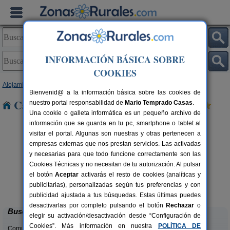
INFORMACIÓN BÁSICA SOBRE
COOKIES
Alojamientos
>
Cataluña
>
Tarragona
> Calafat
Bienvenid@ a la información básica sobre las cookies de
Casas Rurales cerca de Calafat
nuestro portal responsabilidad de
Mario Temprado Casas
.
Una cookie o galleta informática es un pequeño archivo de
información que se guarda en tu pc, smartphone o tablet al
visitar el portal. Algunas son nuestras y otras pertenecen a
empresas externas que nos prestan servicios. Las activadas
y necesarias para que todo funcione correctamente son las
Cookies Técnicas y no necesitan de tu autorización. Al pulsar
el botón
Aceptar
activarás el resto de cookies (analíticas y
Lo Trabucador Alojamiento Rural
rs.
2-20 pers.
publicitarias), personalizadas según tus preferencias y con
 €
25 €
Poble Nou del Delta (Tarragona)
desde
publicidad ajustada a tus búsquedas. Estas últimas puedes
desactivarlas por completo pulsando el botón
Rechazar
o
Buscar
elegir su activación/desactivación desde “Configuración de
Cookies”. Más información en nuestra
POLÍTICA DE
Comunidades: