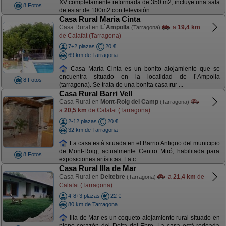
XV completamente reformada de 350 m2, incluye una sala
8 Fotos
de estar de 100m2 con televisión ...
Casa Rural Maria Cinta
Casa Rural en
L´Ampolla
a
19,4 km
(Tarragona)
de Calafat (Tarragona)
7+2 plazas
20 €
69 km de Tarragona
Casa María Cinta es un bonito alojamiento que se
encuentra situado en la localidad de l´Ampolla
8 Fotos
(tarragona). Se trata de una bonita casa rur ...
Casa Rural Barri Vell
Casa Rural en
Mont-Roig del Camp
(Tarragona)
a
20,5 km
de Calafat (Tarragona)
2-12 plazas
20 €
32 km de Tarragona
La casa está situada en el Barrio Antiguo del municipio
de Mont-Roig, actualmente Centro Miró, habilitada para
8 Fotos
exposiciones artísticas. La c ...
Casa Rural Illa de Mar
Casa Rural en
Deltebre
a
21,4 km
de
(Tarragona)
Calafat (Tarragona)
4-8+3 plazas
22 €
80 km de Tarragona
Illa de Mar es un coqueto alojamiento rural situado en