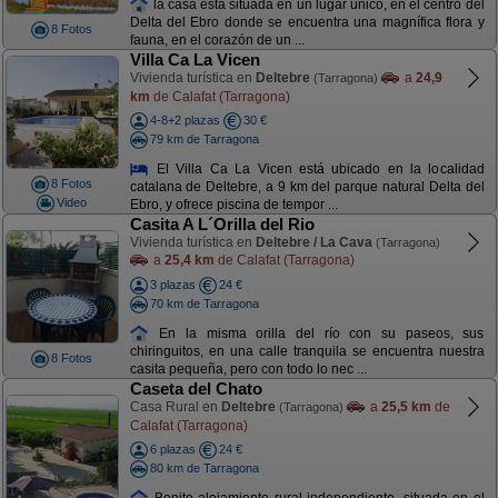
la casa está situada en un lugar único, en el centro del
Delta del Ebro donde se encuentra una magnífica flora y
8 Fotos
fauna, en el corazón de un ...
Villa Ca La Vicen
Vivienda turística en
Deltebre
a
24,9
(Tarragona)
km
de Calafat (Tarragona)
4-8+2 plazas
30 €
79 km de Tarragona
El Villa Ca La Vicen está ubicado en la localidad
8 Fotos
catalana de Deltebre, a 9 km del parque natural Delta del
Video
Ebro, y ofrece piscina de tempor ...
Casita A L´Orilla del Rio
Vivienda turística en
Deltebre / La Cava
(Tarragona)
a
25,4 km
de Calafat (Tarragona)
3 plazas
24 €
70 km de Tarragona
En la misma orilla del río con su paseos, sus
chiringuitos, en una calle tranquila se encuentra nuestra
8 Fotos
casita pequeña, pero con todo lo nec ...
Caseta del Chato
Casa Rural en
Deltebre
a
25,5 km
de
(Tarragona)
Calafat (Tarragona)
6 plazas
24 €
80 km de Tarragona
Bonito alojamiento rural independiente, situada en el