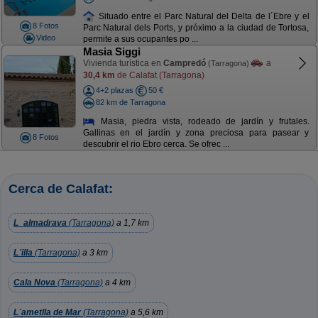
Situado entre el Parc Natural del Delta de l´Ebre y el
8 Fotos
Parc Natural dels Ports, y próximo a la ciudad de Tortosa,
Video
permite a sus ocupantes po ...
Masia Siggi
Vivienda turística en
Campredó
a
(Tarragona)
30,4 km
de Calafat (Tarragona)
4+2 plazas
50 €
82 km de Tarragona
Masia, piedra vista, rodeado de jardín y frutales.
Gallinas en el jardín y zona preciosa para pasear y
8 Fotos
descubrir el rio Ebro cerca. Se ofrec ...
Cerca de Calafat:
L_almadrava
(Tarragona)
a 1,7 km
L´illa
(Tarragona)
a 3 km
Cala Nova
(Tarragona)
a 4 km
L´ametlla de Mar
(Tarragona)
a 5,6 km