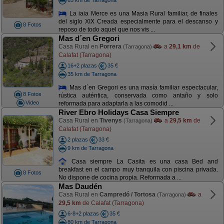
La iaia Merce es una Masia Rural familiar, de finales
del siglo XIX Creada especialmente para el descanso y
8 Fotos
reposo de todo aquel que nos vis ...
Mas d´en Gregori
Casa Rural en
Porrera
a
29,1 km
de
(Tarragona)
Calafat (Tarragona)
16+2 plazas
35 €
35 km de Tarragona
Mas d´en Gregori es una masía familiar espectacular,
8 Fotos
rústica auténtica, conservada como antaño y solo
Video
reformada para adaptarla a las comodid ...
River Ebro Holidays Casa Siempre
Casa Rural en
Tivenys
a
29,5 km
de
(Tarragona)
Calafat (Tarragona)
2 plazas
33 €
9 km de Tarragona
Casa siempre La Casita es una casa Bed and
breakfast en el campo muy tranquila con piscina privada.
8 Fotos
No dispone de cocina propia. Reformada a ...
Mas Daudén
Casa Rural en
Campredó / Tortosa
a
(Tarragona)
29,5 km
de Calafat (Tarragona)
6-8+2 plazas
35 €
80 km de Tarragona