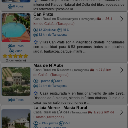
interior del Parque Natural del Delta del Ebro, rodeada de
8 Fotos
los arrozares típicos de la ...
Can Prats
Casa Rural en
Riudecanyes
a
26,1
(Tarragona)
km
de Calafat (Tarragona)
12-30 plazas
45 €
32 km de Tarragona
Villas Can Prats son 4 Magníficos chalets individuales
8 Fotos
con capacidad para 8-53 personas, todos con piscina,
Video
jardín, barbacoa, parque infanti ...
(1 comentario)
Mas de N´Aubi
Casa Rural en
Riudoms
a
27,8 km
(Tarragona)
de Calafat (Tarragona)
9 plazas
30 €
21 km de Tarragona
Casa restaurada y en funcionamiento de sde 1991.
Dispone de 3 plantas, siendo la última diafana. Junto a la
8 Fotos
casa hay un salón de reuniones p ...
La Iaia Merce - Masia Rural
Casa Rural en
L´Aldea
a
28,2 km
de
(Tarragona)
Calafat (Tarragona)
2-13+2 plazas
55 €
65 km de Tarragona