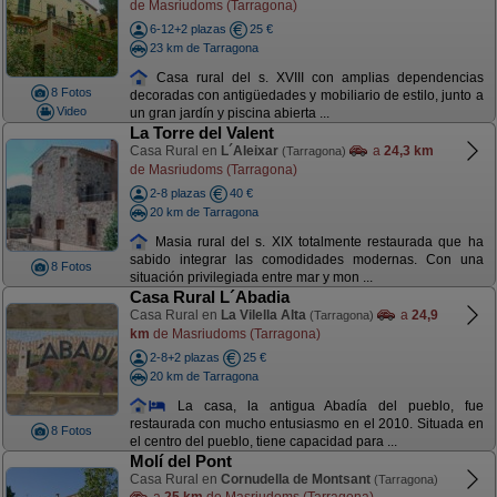
de Masriudoms (Tarragona)
6-12+2 plazas
25 €
23 km de Tarragona
Casa rural del s. XVIII con amplias dependencias
8 Fotos
decoradas con antigüedades y mobiliario de estilo, junto a
Video
un gran jardín y piscina abierta ...
La Torre del Valent
Casa Rural en
L´Aleixar
a
24,3 km
(Tarragona)
de Masriudoms (Tarragona)
2-8 plazas
40 €
20 km de Tarragona
Masia rural del s. XIX totalmente restaurada que ha
sabido integrar las comodidades modernas. Con una
8 Fotos
situación privilegiada entre mar y mon ...
Casa Rural L´Abadia
Casa Rural en
La Vilella Alta
a
24,9
(Tarragona)
km
de Masriudoms (Tarragona)
2-8+2 plazas
25 €
20 km de Tarragona
La casa, la antigua Abadía del pueblo, fue
restaurada con mucho entusiasmo en el 2010. Situada en
8 Fotos
el centro del pueblo, tiene capacidad para ...
Molí del Pont
Casa Rural en
Cornudella de Montsant
(Tarragona)