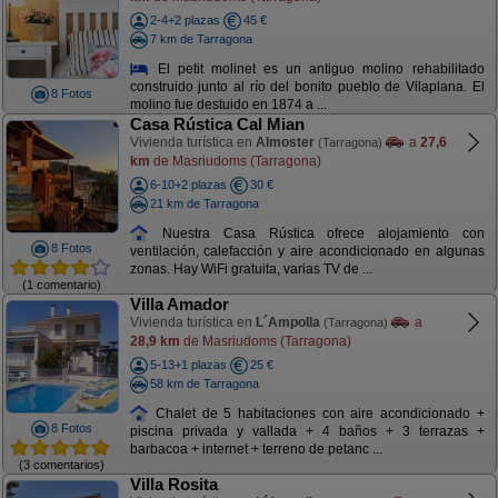
2-4+2 plazas
45 €
7 km de Tarragona
El petit molinet es un antiguo molino rehabilitado
construido junto al río del bonito pueblo de Vilaplana. El
8 Fotos
molino fue destuido en 1874 a ...
Casa Rústica Cal Mian
Vivienda turística en
Almoster
a
27,6
(Tarragona)
km
de Masriudoms (Tarragona)
6-10+2 plazas
30 €
21 km de Tarragona
Nuestra Casa Rústica ofrece alojamiento con
8 Fotos
ventilación, calefacción y aire acondicionado en algunas
zonas. Hay WiFi gratuita, varias TV de ...
(1 comentario)
Villa Amador
Vivienda turística en
L´Ampolla
a
(Tarragona)
28,9 km
de Masriudoms (Tarragona)
5-13+1 plazas
25 €
58 km de Tarragona
Chalet de 5 habitaciones con aire acondicionado +
8 Fotos
piscina privada y vallada + 4 baños + 3 terrazas +
barbacoa + internet + terreno de petanc ...
(3 comentarios)
Villa Rosita