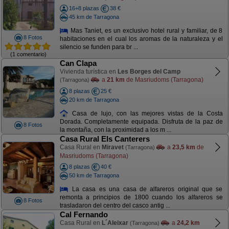
16+8 plazas
38 €
45 km de Tarragona
Mas Taniet, es un exclusivo hotel rural y familiar, de 8
8 Fotos
habitaciones en el cual los aromas de la naturaleza y el
silencio se funden para br ...
(1 comentario)
Can Clapa
Vivienda turística en
Les Borges del Camp
a
21 km
de Masriudoms (Tarragona)
(Tarragona)
8 plazas
25 €
20 km de Tarragona
Casa de lujo, con las mejores vistas de la Costa
Dorada. Completamente equipada. Disfruta de la paz de
8 Fotos
la montaña, con la proximidad a los m ...
Casa Rural Els Canterers
Casa Rural en
Miravet
a
23,5 km
de
(Tarragona)
Masriudoms (Tarragona)
8 plazas
40 €
50 km de Tarragona
La casa es una casa de alfareros original que se
remonta a principios de 1800 cuando los alfareros se
8 Fotos
trasladaron del centro del casco antig ...
Cal Fernando
Casa Rural en
L´Aleixar
a
24,2 km
(Tarragona)