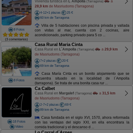
Vivienda turística en
L´Ampolla
a
(Tarragona)
28,9 km
de Masriudoms (Tarragona)
4-12+1 plazas
25 €
60 km de Tarragona
Villa de 5 habitaciones con piscina privada y vallada
8 Fotos
con vistas al mar, cuenta con 2 cocinas, aire
acondicionado, parking privado para 5 co ...
(3 comentarios)
Casa Rural Maria Cinta
Casa Rural en
L´Ampolla
a
29,9 km
(Tarragona)
de Masriudoms (Tarragona)
7+2 plazas
20 €
69 km de Tarragona
Casa María Cinta es un bonito alojamiento que se
encuentra situado en la localidad de l´Ampolla
8 Fotos
(tarragona). Se trata de una bonita casa rur ...
Ca Calbet
Casa Rural en
Margalef
a
31,5 km
(Tarragona)
de Masriudoms (Tarragona)
2-7+2 plazas
69 €
89 km de Tarragona
Casa fundada en el siglo XVI, 1570, ahora reformada
18 Fotos
con las ventajas del siglo XXI, en ella encontrara la
Video
comida tradicional y el descanso d ...
Lo Corral d´Arnes