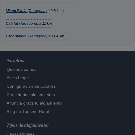
Miami Platja
(Tarragona)
a 9,8 km
Calafat
(Tarragona)
a 11 km
Escornalbou
(Tarragona)
a 11,4 km
Nosotros
Quiénes somos
Aviso Legal
Configuración de Cookies
Propietarios alojamientos
Anuncia gratis tu alojamiento
Blog de Turismo Rural
Tipos de alojamiento:
Casas Rurales