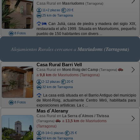
Casa Rural en
Masriudoms
(Tarragona)
11+2 plazas
20 €
25 km de Tarragona
Can Julià, casa de piedra y madera del siglo XIX,
restaurada el año 1999. Situada en Masriudoms, pequeño
8 Fotos
pueblo de 150 habitantes con divers ...
Alojamientos Rurales cercanos a
Masriudoms (Tarragona)
Casa Rural Barri Vell
Casa Rural en
Mont-Roig del Camp
(Tarragona)
a
9,8 km
de Masriudoms (Tarragona)
2-12 plazas
20 €
32 km de Tarragona
La casa está situada en el Barrio Antiguo del municipio
de Mont-Roig, actualmente Centro Miró, habilitada para
8 Fotos
exposiciones artísticas. La c ...
Mas d´Alerany
Casa Rural en
La Serra d´Almos / Tivissa
a
13,5 km
de Masriudoms
(Tarragona)
(Tarragona)
8-14+1 plazas
25 €
50 km de Tarragona