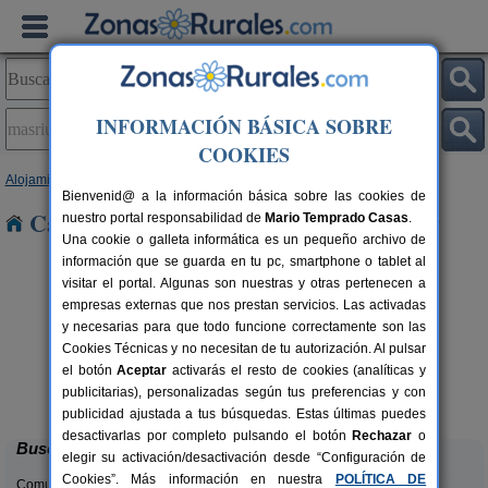
INFORMACIÓN BÁSICA SOBRE
COOKIES
Alojamientos
>
Cataluña
>
Tarragona
> Masriudoms
Bienvenid@ a la información básica sobre las cookies de
Casas Rurales en Masriudoms
nuestro portal responsabilidad de
Mario Temprado Casas
.
Una cookie o galleta informática es un pequeño archivo de
información que se guarda en tu pc, smartphone o tablet al
visitar el portal. Algunas son nuestras y otras pertenecen a
empresas externas que nos prestan servicios. Las activadas
y necesarias para que todo funcione correctamente son las
Cookies Técnicas y no necesitan de tu autorización. Al pulsar
el botón
Aceptar
activarás el resto de cookies (analíticas y
Ca Calbet
rs.
2-7+2 pers.
publicitarias), personalizadas según tus preferencias y con
 €
69 €
Margalef (Tarragona)
desde
publicidad ajustada a tus búsquedas. Estas últimas puedes
desactivarlas por completo pulsando el botón
Rechazar
o
Buscar
elegir su activación/desactivación desde “Configuración de
Cookies”. Más información en nuestra
POLÍTICA DE
Comunidades: