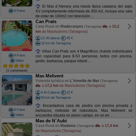
El Mas d´Alerany una masía típica catalana del siglo
8 Fotos
XV completamente reformada de 350 m2, incluye una sala
de estar de 100m2 con televisión ...
Can Prats
Casa Rural en
Riudecanyes
a
15,2
(Tarragona)
km
de Masriudoms (Tarragona)
12-30 plazas
45 €
32 km de Tarragona
Villas Can Prats son 4 Magníficos chalets individuales
8 Fotos
con capacidad para 8-53 personas, todos con piscina,
Video
jardín, barbacoa, parque infanti ...
(1 comentario)
Mas Melivent
Vivienda turística en
L´Ametlla de Mar
(Tarragona)
a
17,2 km
de Masriudoms (Tarragona)
4-8+2 plazas
22 €
50 km de Tarragona
Encantadora casa de piedra con piscina privada y
8 Fotos
barbacoa, rodeada de naturaleza. Mas Melivent se
Video
encuentra situada en pleno campo, en un en ...
Mas de N´Aubi
Casa Rural en
Riudoms
a
17,4 km
(Tarragona)
de Masriudoms (Tarragona)