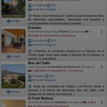
a
25 km
de Masriudoms (Tarragona)
2-22 plazas
30 €
41 km de Tarragona
Masía rural formada por cuatro casas independientes,
de diferentes capacidades, decoradas con encanto y
8 Fotos
completamente equipadas para consegu ...
Eremita
Vivienda turística en
La Figuera
a
(Tarragona)
25,5 km
de Masriudoms (Tarragona)
14+1 plazas
32 €
63 km de Tarragona
L´Eremita, se encuentra situada en La Figuera, en el
Priorat, lugar ideal para visitar y disfrutar de la historia, el
8 Fotos
paisaje, la naturaleza ...
Mas del Salin
Casa Rural en
Cornudella de Montsant
(Tarragona)
a
26,3 km
de Masriudoms (Tarragona)
2-9 plazas
40 €
30 km de Tarragona
Entre las montañas de Prades y el Priorat, frente a
Siurana y la Sierra del Montsant, Mas del Salín, está
8 Fotos
situado en un balcón con vistas pr ...
El Petit Molinet
Vivienda turística en
Vilaplana
a
26,4
(Tarragona)
km
de Masriudoms (Tarragona)