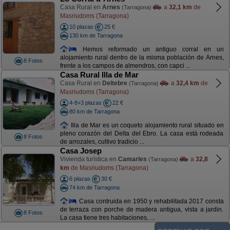
Casa Rural en
Arnes
a
32,1 km
de
(Tarragona)
Masriudoms (Tarragona)
10 plazas
25 €
130 km de Tarragona
Hemos reformado un antiguo corral en un
alojamiento rural dentro de la misma población de Arnes,
8 Fotos
frente a los campos de almendros, con capci ...
Casa Rural Illa de Mar
Casa Rural en
Deltebre
a
32,4 km
de
(Tarragona)
Masriudoms (Tarragona)
4-8+3 plazas
22 €
80 km de Tarragona
Illa de Mar es un coqueto alojamiento rural situado en
pleno corazón del Delta del Ebro. La casa está rodeada
8 Fotos
de arrozales, cultivo tradicio ...
Casa Josep
Vivienda turística en
Camarles
a
32,8
(Tarragona)
km
de Masriudoms (Tarragona)
6 plazas
30 €
74 km de Tarragona
Casa contruida en 1950 y rehabilitada 2017 consta
de terraza con porche de madera antigua, vista a jardin.
8 Fotos
La casa tiene tres habitaciones, ...