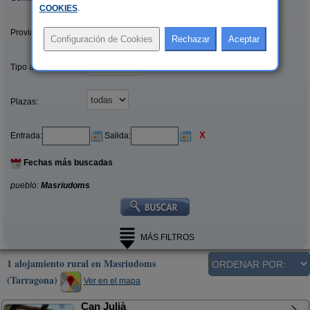
COOKIES
.
Provincias/Islas:
Tipo alquiler:
Plazas:
X
Entrada:
Salida:
Fechas más buscadas
pueblo:
Masriudoms
MÁS FILTROS
1 alojamiento rural en Masriudoms
(Tarragona)
Ver en el mapa
Can Julià