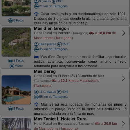
9 plazas
30 €
21 km de Tarragona
Casa restaurada y en funcionamiento de sde 1991.
Dispone de 3 plantas, siendo la última diafana. Junto a la
8 Fotos
casa hay un salón de reuniones p ...
Mas d´en Gregori
Casa Rural en
Porrera
a
18,8 km
de
(Tarragona)
Masriudoms (Tarragona)
16+2 plazas
35 €
35 km de Tarragona
Mas d´en Gregori es una masía familiar espectacular,
8 Fotos
rústica auténtica, conservada como antaño y solo
Video
reformada para adaptarla a las comodid ...
Mas Berag
Casa Rural en
El Perelló / L´Ametlla de Mar
a
20,1 km
de Masriudoms
(Tarragona)
(Tarragona)
11+1 plazas
40 €
55 km de Tarragona
Mas Berag está rodeada de montañas de pinos y
8 Fotos
arbustos, un paraje único en la sierra de Cardó-Boix. Es
una casa aislada en una finca de más ...
Mas Taniet L´Hotelet Rural
Hotel Rural en
Benissanet
a
20,8 km
(Tarragona)
de Masriudoms (Tarragona)