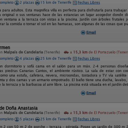
completo
2 plazas
15 km de Tenerife
Fechas Libres
va para adultos. Esta magnifica villa es perfecta para disfrutarla para trabaja
a original o sus ventanas hace de las estancias un lugar acogedor donde d
n ventana a la terraza con vistas a la piscina. Jardín con árboles frutales 
ar la comida o tomar el sol en las hamacas, son algunas de las cosas que pu
Email
armen
en
Malpaís de Candelaria
(Tenerife)
a
15,3 km
de El Portezuelo (Teneri
completo
4 plazas
25 km de Tenerife
Fechas Libres
n dormitorio y sofá cama en el salón para un máx. 2-4 personas diseñado
las piedras Canarias Cantos, el ambiente rústico. La sala de estar con co
como una estufa, cafetera, nevera, microondas, tostadora y TV vía satélite 
enta y dos camas y un armario empotrado. El baño tiene una ducha, lavabo,
te la terraza y la barbacoa al aire libre. La piscina está situada en el jardín d
Email
 de Doña Anastasia
en
Malpaís de Candelaria
(Tenerife)
a
15,3 km
de El Portezuelo (Teneri
completo
5 plazas
25 km de Tenerife
Fechas Libres
 2 con 50 m 2 de porche – terraza – pérgola. Posee un jardín de 300 m 2 