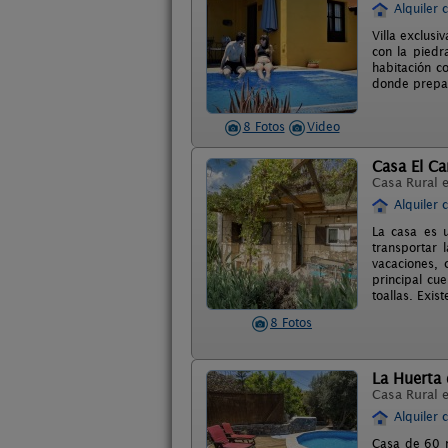
Alquiler 
Villa exclusi
con la piedr
habitación co
donde prepar
8 Fotos
Video
Casa El C
Casa Rural 
Alquiler 
La casa es u
transportar 
vacaciones, 
principal cu
toallas. Exis
8 Fotos
La Huerta
Casa Rural 
Alquiler 
Casa de 60 m