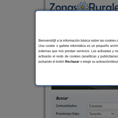
Busca por alojamiento
Alojamientos
>
Canarias
>
Tenerife
> El Port
Casas Rurales cerca 
Bienvenid@ a la información básica sobre las cookies 
Una cookie o galleta informática es un pequeño archiv
externas que nos prestan servicios. Las activadas y n
activarás el resto de cookies (analíticas y publicita
pulsando el botón
Rechazar
o elegir su activación/de
asablanca
Hotel Rural La Raya
40 pers.
1
60 €
Tenerife)
Guímar (Tenerife)
desde
desd
Buscar
Comunidades:
Provincias/Islas: