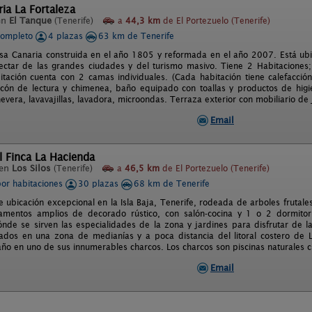
ia La Fortaleza
en
El Tanque
(Tenerife)
a
44,3 km
de El Portezuelo (Tenerife)
completo
4 plazas
63 km de Tenerife
asa Canaria construida en el año 1805 y reformada en el año 2007. Está ub
ctar de las grandes ciudades y del turismo masivo. Tiene 2 Habitaciones
tación cuenta con 2 camas individuales. (Cada habitación tiene calefacción)
cón de lectura y chimenea, baño equipado con toallas y productos de higi
nevera, lavavajillas, lavadora, microondas. Terraza exterior con mobiliario d
Email
l Finca La Hacienda
 en
Los Silos
(Tenerife)
a
46,5 km
de El Portezuelo (Tenerife)
por habitaciones
30 plazas
68 km de Tenerife
e ubicación excepcional en la Isla Baja, Tenerife, rodeada de arboles frutales
amentos amplios de decorado rústico, con salón-cocina y 1 o 2 dormitori
nde se sirven las especialidades de la zona y jardines para disfrutar de l
ados en una zona de medianías y a poca distancia del litoral costero de L
ño en uno de sus innumerables charcos. Los charcos son piscinas naturales cr
Email