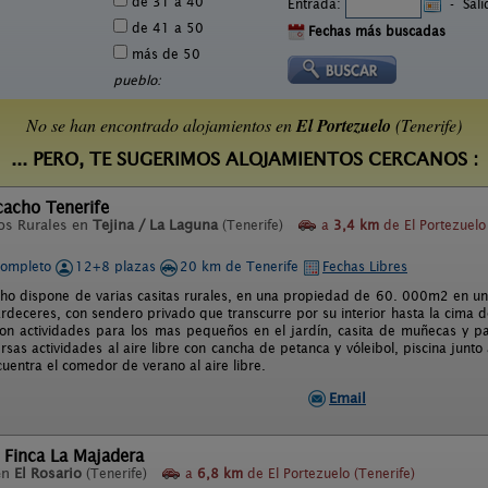
de 31 a 40
Entrada:
-
Sal
de 41 a 50
Fechas más buscadas
más de 50
pueblo:
No se han encontrado alojamientos en
El Portezuelo
(Tenerife)
... PERO, TE SUGERIMOS ALOJAMIENTOS CERCANOS :
icacho Tenerife
os Rurales en
Tejina / La Laguna
(Tenerife)
a
3,4 km
de El Portezuelo
completo
12+8 plazas
20 km de Tenerife
Fechas Libres
acho dispone de varias casitas rurales, en una propiedad de 60. 000m2 en u
ardeceres, con sendero privado que transcurre por su interior hasta la cima d
con actividades para los mas pequeños en el jardín, casita de muñecas y pa
sas actividades al aire libre con cancha de petanca y vóleibol, piscina junto
uentra el comedor de verano al aire libre.
Email
 Finca La Majadera
en
El Rosario
(Tenerife)
a
6,8 km
de El Portezuelo (Tenerife)