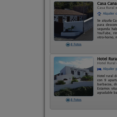
Casa Canar
Casa Rural 
Alquiler 
Se alquila C
para descone
segunda habi
YouTube, rin
vitro-horno, 
8 Fotos
Hotel Rura
Hotel Rural
Alquiler 
Hotel rural d
con 9 apart
barbacoa, dó
Estamos situ
agradable ba
8 Fotos