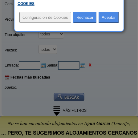
COOKIES
.
Comunidades:
Provincias/Islas:
Tipo alquiler:
Plazas:
X
Entrada:
Salida:
Fechas más buscadas
pueblo:
MÁS FILTROS
No se han encontrado alojamientos en
Agua García
(Tenerife)
... PERO, TE SUGERIMOS ALOJAMIENTOS CERCANOS
: