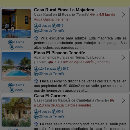
Casa Rural Finca La Majadera
Casa Rural en
El Rosario
a
4,8 km
de
(Tenerife)
Agua García (Tenerife)
2 plazas
55 €
15 km de Tenerife
Villa exclusiva para adultos. Esta magnifica villa es
8 Fotos
perfecta para disfrutarla para trabajar o en pareja. Sus
Video
altos techos, sus paredes con ...
Finca El Picacho Tenerife
Apartamentos Rurales en
Tejina / La Laguna
a
7,7 km
de Agua García (Tenerife)
(Tenerife)
12+8 plazas
39 €
20 km de Tenerife
Finca El Picacho dispone de varias casitas rurales, en
8 Fotos
una propiedad de 60. 000m2 en un valle que se asoma al
Video
mar de hermosos y apacibles at ...
Casa El Carmen
Casa Rural en
Malpaís de Candelaria
(Tenerife)
a
12,3 km
de Agua García (Tenerife)
4 plazas
95 €
25 km de Tenerife
La casa es un dormitorio y sofá cama en el salón para
un máx. 2-4 personas diseñados. la casa fue construida