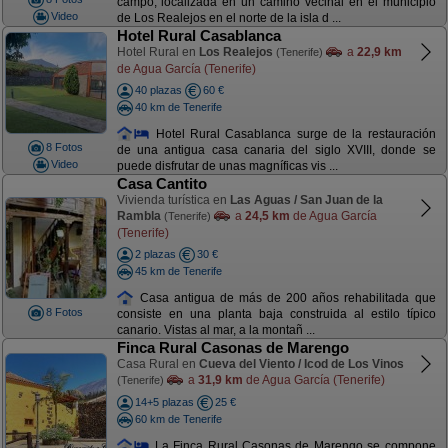
campo, localizada en un camino vecinal en el municipio
Video
de Los Realejos en el norte de la isla d ...
Hotel Rural Casablanca
Hotel Rural en
Los Realejos
a
22,9 km
(Tenerife)
de Agua García (Tenerife)
40 plazas
60 €
40 km de Tenerife
Hotel Rural Casablanca surge de la restauración
8 Fotos
de una antigua casa canaria del siglo XVIII, donde se
Video
puede disfrutar de unas magníficas vis ...
Casa Cantito
Vivienda turística en
Las Aguas / San Juan de la
Rambla
a
24,5 km
de Agua García
(Tenerife)
(Tenerife)
2 plazas
30 €
45 km de Tenerife
Casa antigua de más de 200 años rehabilitada que
8 Fotos
consiste en una planta baja construida al estilo típico
canario. Vistas al mar, a la montañ ...
Finca Rural Casonas de Marengo
Casa Rural en
Cueva del Viento / Icod de Los Vinos
a
31,9 km
de Agua García (Tenerife)
(Tenerife)
14+5 plazas
25 €
60 km de Tenerife
La Finca Rural Casonas de Marengo se compone