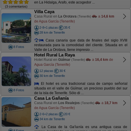
en La Hidalga, Arafo, este acogedor ...
(3 comentarios)
Villa Caya
Casa Rural en
La Orotava
a
14,6 km
(Tenerife)
de Agua García (Tenerife)
2-8+1 plazas
35 €
28 km de Tenerife
Casa canaria que data de finales del siglo XVIII
restaurada para la comodidad del cliente. Situada en el
8 Fotos
Valle de La Orotava, tiene impresio ...
Hotel Rural La Raya
Hotel Rural en
Güímar
a
16,4 km
de
(Tenerife)
Agua García (Tenerife)
12 plazas
30 €
30 km de Tenerife
El hotel es una tradicional casa de campo señorial
situada en el valle de Güímar, un precioso pueblo del sur
8 Fotos
de la isla de Tenerife. Sólo di ...
Casa La Gañanía
Casa Rural en
Los Realejos
a
18,7 km
(Tenerife)
de Agua García (Tenerife)
2-6+2 plazas
20 €
34 km de Tenerife
La Casa de la Gañanía es una antigua casa de
8 Fotos