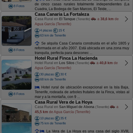
de cinco casas rurales totalmente independientes (La
8 Fotos
Cuadra, La Bodega de San Marcos, El Teide, ...
Casa Canaria La Fortaleza
Casa Rural en
El Tanque
a
38,6 km
de
(Tenerife)
Agua García (Tenerife)
4 plazas
15 €
63 km de Tenerife
Se alquila Casa Canaria construida en el año 1805 y
reformada en el año 2007. Está ubicada en una zona muy
8 Fotos
tranquila, perfecta para desconec ...
Hotel Rural Finca La Hacienda
Hotel Rural en
Los Silos
a
40,8 km
de
(Tenerife)
Agua García (Tenerife)
30 plazas
30 €
68 km de Tenerife
Hotel rural de ubicación excepcional en la Isla Baja,
Tenerife, rodeada de arboles frutales de la Finca, vistas al
8 Fotos
mar y a la montaña, con 9 ...
Casa Rural Vera de La Hoya
Casa Rural en
San Miguel de Abona
a
(Tenerife)
45,5 km
de Agua García (Tenerife)
10 plazas
35 €
75 km de Tenerife
La Vera de La Hoya es una casa del siglo XVIII,