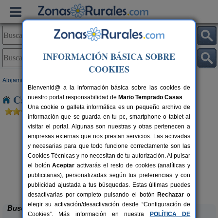
INFORMACIÓN BÁSICA SOBRE
COOKIES
Alojamientos
>
Canarias
>
Tenerife
> Agua García
Bienvenid@ a la información básica sobre las cookies de
Casas Rurales cerca de Agua García
nuestro portal responsabilidad de
Mario Temprado Casas
.
Una cookie o galleta informática es un pequeño archivo de
información que se guarda en tu pc, smartphone o tablet al
visitar el portal. Algunas son nuestras y otras pertenecen a
empresas externas que nos prestan servicios. Las activadas
y necesarias para que todo funcione correctamente son las
Cookies Técnicas y no necesitan de tu autorización. Al pulsar
el botón
Aceptar
activarás el resto de cookies (analíticas y
rs.
publicitarias), personalizadas según tus preferencias y con
 €
Casa Rural Los Arcos
2-4 pers.
18 €
publicidad ajustada a tus búsquedas. Estas últimas puedes
El Mocanal (El Hierro)
desde
desactivarlas por completo pulsando el botón
Rechazar
o
elegir su activación/desactivación desde “Configuración de
Buscar
Cookies”. Más información en nuestra
POLÍTICA DE