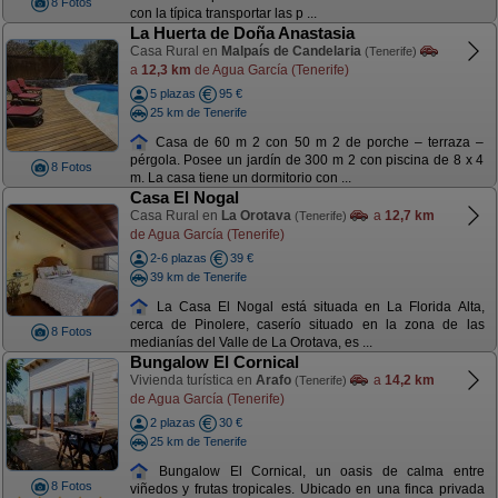
8 Fotos
con la típica transportar las p ...
La Huerta de Doña Anastasia
Casa Rural en
Malpaís de Candelaria
(Tenerife)
a
12,3 km
de Agua García (Tenerife)
5 plazas
95 €
25 km de Tenerife
Casa de 60 m 2 con 50 m 2 de porche – terraza –
pérgola. Posee un jardín de 300 m 2 con piscina de 8 x 4
8 Fotos
m. La casa tiene un dormitorio con ...
Casa El Nogal
Casa Rural en
La Orotava
a
12,7 km
(Tenerife)
de Agua García (Tenerife)
2-6 plazas
39 €
39 km de Tenerife
La Casa El Nogal está situada en La Florida Alta,
cerca de Pinolere, caserío situado en la zona de las
8 Fotos
medianías del Valle de La Orotava, es ...
Bungalow El Cornical
Vivienda turística en
Arafo
a
14,2 km
(Tenerife)
de Agua García (Tenerife)
2 plazas
30 €
25 km de Tenerife
Bungalow El Cornical, un oasis de calma entre
8 Fotos
viñedos y frutas tropicales. Ubicado en una finca privada