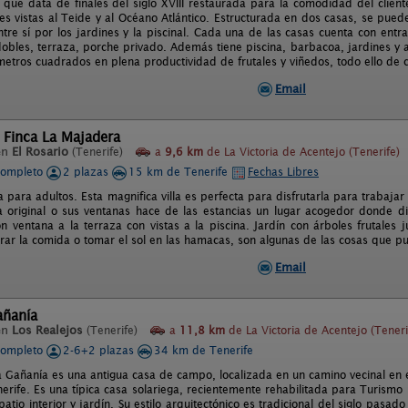
 que data de finales del siglo XVIII restaurada para la comodidad del cliente
s vistas al Teide y al Océano Atlántico. Estructurada en dos casas, se puede
tre sí por los jardines y la piscinal. Cada una de las casas cuenta con entr
dobles, terraza, porche privado. Además tiene piscina, barbacoa, jardines y 
etros cuadrados en plena productividad de frutales y viñedos, todo ello de cu
Email
 Finca La Majadera
en
El Rosario
(Tenerife)
a
9,6 km
de La Victoria de Acentejo (Tenerife)
completo
2 plazas
15 km de Tenerife
Fechas Libres
va para adultos. Esta magnifica villa es perfecta para disfrutarla para trabaja
a original o sus ventanas hace de las estancias un lugar acogedor donde d
n ventana a la terraza con vistas a la piscina. Jardín con árboles frutales 
ar la comida o tomar el sol en las hamacas, son algunas de las cosas que pu
Email
añanía
en
Los Realejos
(Tenerife)
a
11,8 km
de La Victoria de Acentejo (Teneri
completo
2-6+2 plazas
34 km de Tenerife
a Gañanía es una antigua casa de campo, localizada en un camino vecinal en e
enerife. Es una típica casa solariega, recientemente rehabilitada para Turis
atio interior y jardín. Su estilo arquitectónico es tradicional del siglo pasado