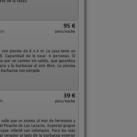
etrás de la casa3
95 €
ejo
pers/noche
con piscina de 8 x 4 m. La casa tiene un
). Capacidad de la casa: 4 personas. El
so por un camino sin salida, que garantiza
za y la barbacoa al aire libre. La piscina
de barbacoa con pérgola
39 €
de
pers/noche
n valle que se asoma al mar de hermosos y
el Picacho de Los Lazaros. Especial grupos
rque infantil con columpios. Para los más
 al cenador al lado de la barbacoa exterior