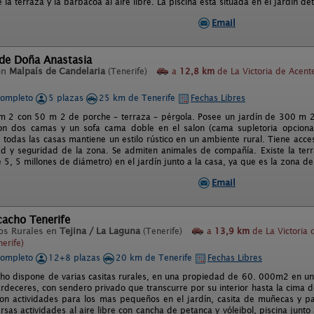
te la terraza y la barbacoa al aire libre. La piscina está situada en el jardín d
Email
 de Doña Anastasia
en
Malpaís de Candelaria
(Tenerife)
a
12,8 km
de La Victoria de Acent
completo
5 plazas
25 km de Tenerife
Fechas Libres
 2 con 50 m 2 de porche – terraza – pérgola. Posee un jardín de 300 m 2 
on dos camas y un sofa cama doble en el salon (cama supletoria opcional
e todas las casas mantiene un estilo rústico en un ambiente rural. Tiene acce
dad y seguridad de la zona. Se admiten animales de compañía. Existe la terra
 5, 5 millones de diámetro) en el jardín junto a la casa, ya que es la zona 
Email
icacho Tenerife
os Rurales en
Tejina / La Laguna
(Tenerife)
a
13,9 km
de La Victoria 
erife)
completo
12+8 plazas
20 km de Tenerife
Fechas Libres
acho dispone de varias casitas rurales, en una propiedad de 60. 000m2 en u
ardeceres, con sendero privado que transcurre por su interior hasta la cima d
con actividades para los mas pequeños en el jardín, casita de muñecas y pa
sas actividades al aire libre con cancha de petanca y vóleibol, piscina junto