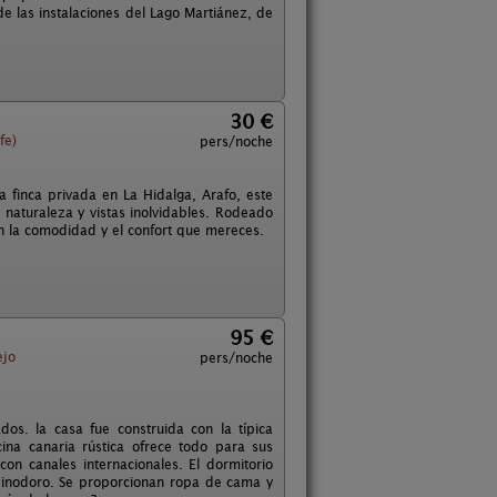
e las instalaciones del Lago Martiánez, de
30 €
fe)
pers/noche
a finca privada en La Hidalga, Arafo, este
 naturaleza y vistas inolvidables. Rodeado
con la comodidad y el confort que mereces.
95 €
ejo
pers/noche
s. la casa fue construida con la típica
cina canaria rústica ofrece todo para sus
con canales internacionales. El dormitorio
 inodoro. Se proporcionan ropa de cama y