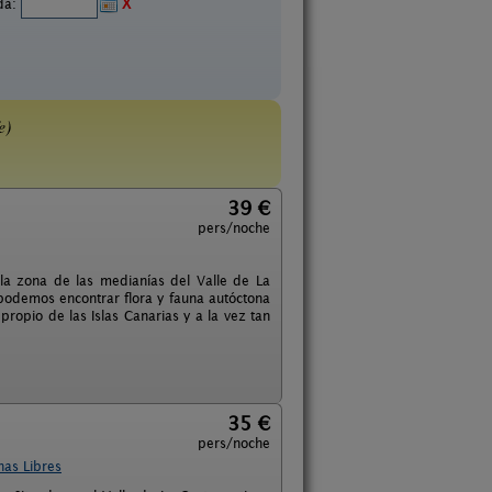
ida:
X
e)
39 €
pers/noche
 la zona de las medianías del Valle de La
podemos encontrar flora y fauna autóctona
propio de las Islas Canarias y a la vez tan
35 €
pers/noche
has Libres