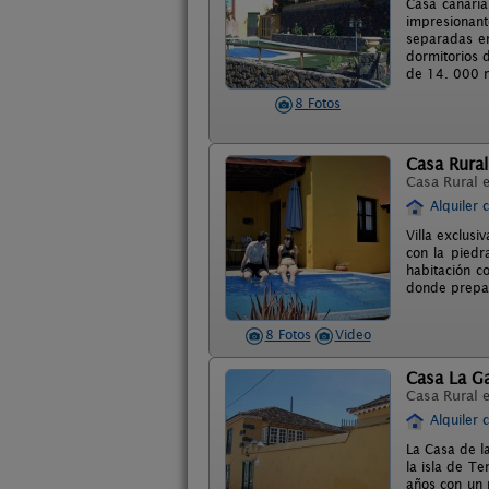
Casa canaria
impresionante
separadas en
dormitorios 
de 14. 000 m
8 Fotos
Casa Rural
Casa Rural 
Alquiler 
Villa exclusi
con la piedr
habitación co
donde prepar
8 Fotos
Video
Casa La G
Casa Rural 
Alquiler 
La Casa de l
la isla de T
años con un p