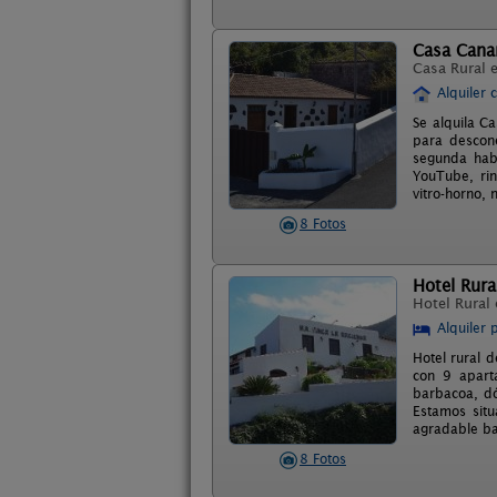
Casa Canar
Casa Rural 
Alquiler 
Se alquila C
para descone
segunda habi
YouTube, rin
vitro-horno, 
8 Fotos
Hotel Rura
Hotel Rural
Alquiler 
Hotel rural d
con 9 apart
barbacoa, dó
Estamos situ
agradable ba
8 Fotos