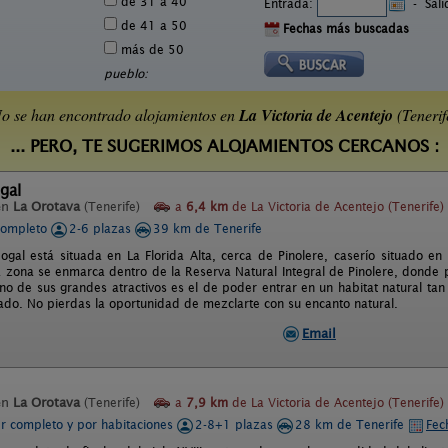
de 31 a 40
Entrada:
-
Sal
de 41 a 50
Fechas más buscadas
más de 50
pueblo:
o se han encontrado alojamientos en
La Victoria de Acentejo
(Tenerif
... PERO, TE SUGERIMOS ALOJAMIENTOS CERCANOS :
gal
en
La Orotava
(Tenerife)
a
6,4 km
de La Victoria de Acentejo (Tenerife)
completo
2-6 plazas
39 km de Tenerife
ogal está situada en La Florida Alta, cerca de Pinolere, caserío situado en
a zona se enmarca dentro de la Reserva Natural Integral de Pinolere, donde 
no de sus grandes atractivos es el de poder entrar en un habitat natural tan 
ado. No pierdas la oportunidad de mezclarte con su encanto natural.
Email
en
La Orotava
(Tenerife)
a
7,9 km
de La Victoria de Acentejo (Tenerife)
er completo y por habitaciones
2-8+1 plazas
28 km de Tenerife
Fec