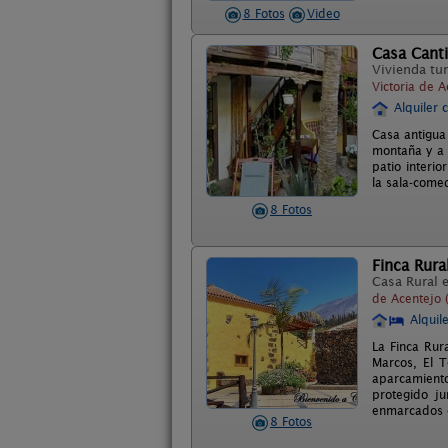
8 Fotos
Video
Casa Canti
Vivienda tur
Victoria de A
Alquiler 
Casa antigua 
montaña y a 
patio interi
la sala-comed
8 Fotos
Finca Rur
Casa Rural 
de Acentejo 
Alquil
La Finca Rur
Marcos, El 
aparcamiento
protegido j
enmarcados e
8 Fotos