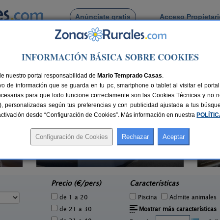
Anúnciate gratis
Acceso Propietar
Busca por pueblo
INFORMACIÓN BÁSICA SOBRE COOKIES
oria de Acentejo
de La Victoria de Acentejo
de nuestro portal responsabilidad de
Mario Temprado Casas
.
o de información que se guarda en tu pc, smartphone o tablet al visitar el port
ecesarias para que todo funcione correctamente son las Cookies Técnicas y no ne
rias), personalizadas según tus preferencias y con publicidad ajustada a tus búsq
sactivación desde “Configuración de Cookies”. Más información en nuestra
POLÍTI
Casa Cantito
C
4 pers.
2 pers.
15 €
30 €
Las Aguas (Tenerife)
e
desde
Precio (€/pers)
Características
de 1 a 20
Piscina
Admite animales
de 21 a 30
Mostrar más características