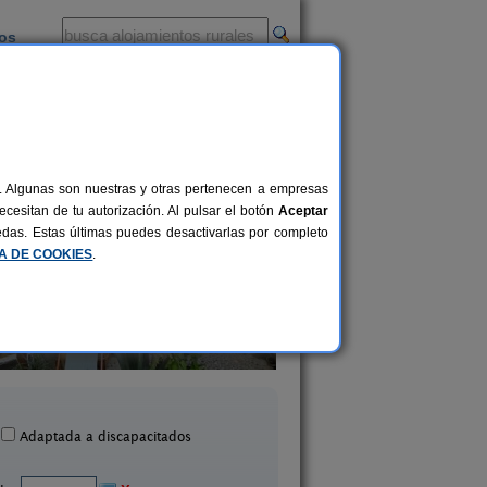
ios
-
al. Algunas son nuestras y otras pertenecen a empresas
cesitan de tu autorización. Al pulsar el botón
Aceptar
uedas. Estas últimas puedes desactivarlas por completo
CA DE COOKIES
.
asa Rural Abuelo Pancho
El Lomito
2-3 pers.
30 €
Taibique (El Hierro)
Tijarafe (La Palma
desde
Adaptada a discapacitados