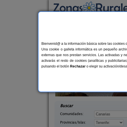
Busca por alojamiento
Alojamientos
>
Canarias
>
Tenerife
> La Vict
Casas Rurales cerca 
Bienvenid@ a la información básica sobre las cookies 
Una cookie o galleta informática es un pequeño archiv
externas que nos prestan servicios. Las activadas y n
activarás el resto de cookies (analíticas y publicita
pulsando el botón
Rechazar
o elegir su activación/de
ogal
Casa Canaria La Fortaleza
2-6 pers.
39 €
enerife)
El Tanque (Tenerife)
desde
desd
Buscar
Comunidades:
Provincias/Islas: