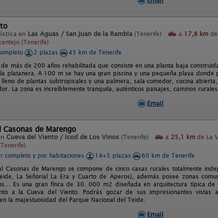
Email
to
ística en
Las Aguas / San Juan de la Rambla
(Tenerife)
a
17,8 km
de
centejo (Tenerife)
completo
2 plazas
45 km de Tenerife
de más de 200 años rehabilitada que consiste en una planta baja construida al
la platanera. A 100 m se hay una gran piscina y una pequeña playa donde 
or lleno de plantas subtropicales y una palmera, sala-comedor, cocina abiert
or. La zona es increíblemente tranquila, auténticos paisajes, caminos rurales
Email
al Casonas de Marengo
en
Cueva del Viento / Icod de Los Vinos
(Tenerife)
a
25,1 km
de La V
(Tenerife)
er completo y por habitaciones
14+5 plazas
60 km de Tenerife
al Casonas de Marengo se compone de cinco casas rurales totalmente inde
Teide, La Señorial La Era y Cuarto de Aperos), además posee zonas comu
s... Es una gran finca de 30. 000 m2 diseñada en arquitectura típica de 
unto a la Cueva del Viento. Podrás gozar de sus impresionantes vistas 
n la majestuosidad del Parque Nacional del Teide.
Email