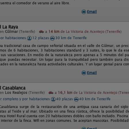
uentra el comedor de verano al aire libre.
Email
l La Raya
 en
Güímar
(Tenerife)
a
14 km
de La Victoria de Acentejo (Tenerife)
por habitaciones
12 plazas
30 km de Tenerife
na tradicional casa de campo señorial situada en el valle de Güímar, un prec
mos de 6 habitaciones, 3 habitaciones standard y 3 suites, lo que le da e
sus vacaciones. En medio de la naturaleza pero apenas a 5 minutos del p
s que puedas necesitar. Un lugar para la tranquilidad pero también para disf
ades en la naturaleza hasta actividades culturales. Y un lugar genial para con
Email
l Casablanca
 en
Los Realejos
(Tenerife)
a
16,1 km
de La Victoria de Acentejo (Tener
er completo y por habitaciones
40 plazas
40 km de Tenerife
Casablanca surge de la restauración de una antigua casa canaria del siglo
stas al Teide y al mar. Ubicado en una finca rústica, ofrece la posibilidad de
inca Hotel Rural cuenta con 20 habitaciones dobles con baño incluido. Piscina
 interior de la finca. Wifi en zonas comunes. Se aceptan mascotas. Posibilida