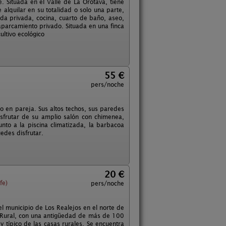
. Situada en el Valle de La Orotava, tiene
 alquilar en su totalidad o solo una parte,
ada privada, cocina, cuarto de baño, aseo,
aparcamiento privado. Situada en una finca
ltivo ecológico
55 €
pers/noche
r o en pareja. Sus altos techos, sus paredes
isfrutar de su amplio salón con chimenea,
junto a la piscina climatizada, la barbacoa
edes disfrutar.
20 €
fe)
pers/noche
l municipio de Los Realejos en el norte de
mo Rural, con una antigüedad de más de 100
 y típico de las casas rurales. Se encuentra