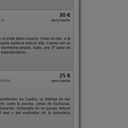
30 €
 La
pers/noche
 estilo típico canario. Vistas al mar, a la
puede bañarse todo el año. Cuenta con un
a, dormitorio amplio, baño, una 3ª cama en
 espectaculares,...
25 €
ictoria
pers/noche
pendientes (La Cuadra, La Bodega de San
nes como la piscina, zonas de barbacoa,
Canarias. Enclavada en un paraje natural
al mar y del esplendor de la naturaleza