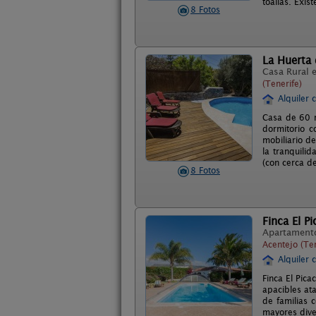
toallas. Exis
8 Fotos
La Huerta
Casa Rural 
(Tenerife)
Alquiler 
Casa de 60 m
dormitorio c
mobiliario d
la tranquili
(con cerca de
8 Fotos
Finca El P
Apartament
Acentejo (Ten
Alquiler 
Finca El Pic
apacibles at
de familias 
mayores diver