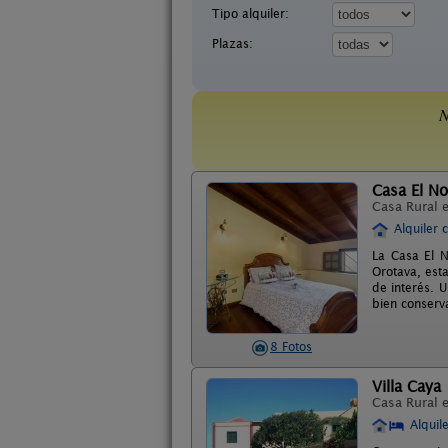
Tipo alquiler:
Plazas:
N
Casa El No
Casa Rural 
Alquiler 
La Casa El N
Orotava, est
de interés. U
bien conserv
8 Fotos
Villa Caya
Casa Rural 
Alquil