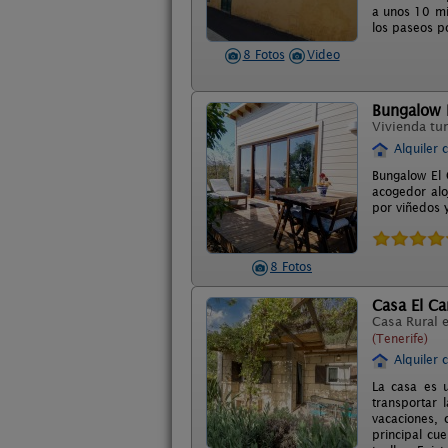
a unos 10 mi
los paseos p
8 Fotos
Video
Bungalow E
Vivienda tur
Alquiler 
Bungalow El 
acogedor alo
por viñedos y
8 Fotos
Casa El C
Casa Rural 
(Tenerife)
Alquiler 
La casa es u
transportar 
vacaciones, 
principal cu