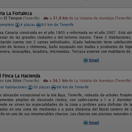
ia La Fortaleza
en
El Tanque
(Tenerife)
a
31,9 km
de La Victoria de Acentejo (Tenerife)
completo
4 plazas
63 km de Tenerife
asa Canaria construida en el año 1805 y reformada en el año 2007. Está ub
ctar de las grandes ciudades y del turismo masivo. Tiene 2 Habitaciones
tación cuenta con 2 camas individuales. (Cada habitación tiene calefacción)
cón de lectura y chimenea, baño equipado con toallas y productos de higi
nevera, lavavajillas, lavadora, microondas. Terraza exterior con mobiliario d
Email
l Finca La Hacienda
 en
Los Silos
(Tenerife)
a
34,1 km
de La Victoria de Acentejo (Tenerife)
por habitaciones
30 plazas
68 km de Tenerife
e ubicación excepcional en la Isla Baja, Tenerife, rodeada de arboles frutales
amentos amplios de decorado rústico, con salón-cocina y 1 o 2 dormitori
nde se sirven las especialidades de la zona y jardines para disfrutar de l
ados en una zona de medianías y a poca distancia del litoral costero de L
ño en uno de sus innumerables charcos. Los charcos son piscinas naturales cr
Email