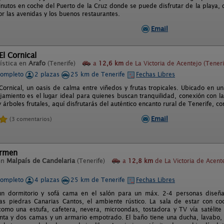
nutos en coche del Puerto de la Cruz donde se puede disfrutar de la playa, d
or las avenidas y los buenos restaurantes.
Email
l Cornical
ística en
Arafo
(Tenerife)
a
12,6 km
de La Victoria de Acentejo (Teneri
completo
2 plazas
25 km de Tenerife
Fechas Libres
Cornical, un oasis de calma entre viñedos y frutas tropicales. Ubicado en un
jamiento es el lugar ideal para quienes buscan tranquilidad, conexión con la
 árboles frutales, aquí disfrutarás del auténtico encanto rural de Tenerife, 
Email
(3 comentarios)
armen
en
Malpaís de Candelaria
(Tenerife)
a
12,8 km
de La Victoria de Acent
completo
4 plazas
25 km de Tenerife
Fechas Libres
n dormitorio y sofá cama en el salón para un máx. 2-4 personas diseñado
las piedras Canarias Cantos, el ambiente rústico. La sala de estar con co
como una estufa, cafetera, nevera, microondas, tostadora y TV vía satélite 
enta y dos camas y un armario empotrado. El baño tiene una ducha, lavabo,