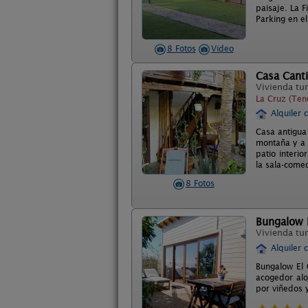
paisaje. La F
Parking en el
8 Fotos
Video
Casa Canti
Vivienda tur
La Cruz (Tene
Alquiler 
Casa antigua 
montaña y a 
patio interi
la sala-comed
8 Fotos
Bungalow E
Vivienda tur
Alquiler 
Bungalow El 
acogedor alo
por viñedos y