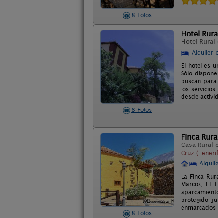
8 Fotos
Hotel Rura
Hotel Rural
Alquiler 
El hotel es u
Sólo dispone
buscan para 
los servicio
desde activid
8 Fotos
Finca Rur
Casa Rural 
Cruz (Tenerif
Alquil
La Finca Rur
Marcos, El 
aparcamiento
protegido j
enmarcados e
8 Fotos