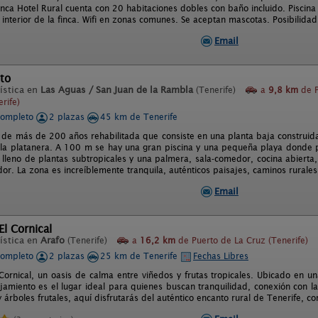
inca Hotel Rural cuenta con 20 habitaciones dobles con baño incluido. Piscina
 interior de la finca. Wifi en zonas comunes. Se aceptan mascotas. Posibilida
Email
to
ística en
Las Aguas / San Juan de la Rambla
(Tenerife)
a
9,8 km
de P
rife)
completo
2 plazas
45 km de Tenerife
de más de 200 años rehabilitada que consiste en una planta baja construida al
la platanera. A 100 m se hay una gran piscina y una pequeña playa donde 
or lleno de plantas subtropicales y una palmera, sala-comedor, cocina abiert
or. La zona es increíblemente tranquila, auténticos paisajes, caminos rurales
Email
l Cornical
ística en
Arafo
(Tenerife)
a
16,2 km
de Puerto de La Cruz (Tenerife)
completo
2 plazas
25 km de Tenerife
Fechas Libres
Cornical, un oasis de calma entre viñedos y frutas tropicales. Ubicado en un
jamiento es el lugar ideal para quienes buscan tranquilidad, conexión con la
 árboles frutales, aquí disfrutarás del auténtico encanto rural de Tenerife, 