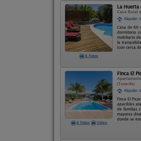
La Huerta
Casa Rural 
Alquiler 
Casa de 60 m
dormitorio c
mobiliario d
la tranquili
(con cerca de
8 Fotos
Finca El P
Apartament
(Tenerife)
Alquiler 
Finca El Pic
apacibles at
de familias 
mayores diver
donde se enc
8 Fotos
Video