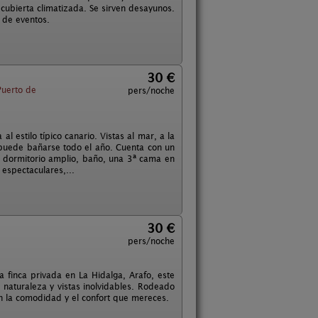
 cubierta climatizada. Se sirven desayunos.
d de eventos.
30 €
uerto de
pers/noche
 estilo típico canario. Vistas al mar, a la
puede bañarse todo el año. Cuenta con un
a, dormitorio amplio, baño, una 3ª cama en
 espectaculares,...
30 €
pers/noche
a finca privada en La Hidalga, Arafo, este
 naturaleza y vistas inolvidables. Rodeado
con la comodidad y el confort que mereces.