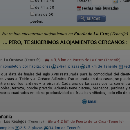
de 31 a 40
Entrada:
-
Sal
de 41 a 50
Fechas más buscadas
más de 50
pueblo:
No se han encontrado alojamientos en
Puerto de La Cruz
(Tenerife)
... PERO, TE SUGERIMOS ALOJAMIENTOS CERCANOS :
en
La Orotava
(Tenerife)
a
3,8 km
de Puerto de La Cruz (Tenerife)
er completo y por habitaciones
2-8+1 plazas
28 km de Tenerife
Fec
 que data de finales del siglo XVIII restaurada para la comodidad del cliente
s vistas al Teide y al Océano Atlántico. Estructurada en dos casas, se puede
tre sí por los jardines y la piscinal. Cada una de las casas cuenta con entr
dobles, terraza, porche privado. Además tiene piscina, barbacoa, jardines y 
etros cuadrados en plena productividad de frutales y viñedos, todo ello de cu
Email
añanía
en
Los Realejos
(Tenerife)
a
4,2 km
de Puerto de La Cruz (Tenerife)
completo
2-6+2 plazas
34 km de Tenerife