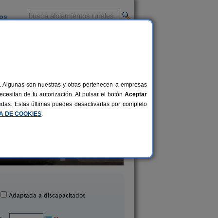
ios
-
al. Algunas son nuestras y otras pertenecen a empresas
cesitan de tu autorización. Al pulsar el botón
Aceptar
uedas. Estas últimas puedes desactivarlas por completo
CA DE COOKIES
.
Casa La Charola
Finca Rural Casonas de
4 pers.
30 €
Puntallana (La Palma)
Cueva del Viento (Tene
desde
Adaptada a discapacitados