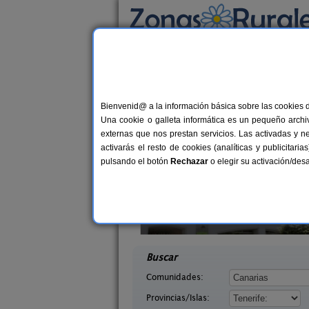
Busca por alojamiento
Alojamientos
>
Canarias
>
Tenerife
> Puerto 
Casas Rurales cerca 
Bienvenid@ a la información básica sobre las cookies 
Una cookie o galleta informática es un pequeño archiv
externas que nos prestan servicios. Las activadas y n
activarás el resto de cookies (analíticas y publicita
pulsando el botón
Rechazar
o elegir su activación/de
Apartamentos San Sebastián
2-10+
 Jarita
San Sebastián de La Gomera (La
5 pers.
desd
24 €
 Hierro)
Gomera)
desde
Buscar
Comunidades:
Provincias/Islas: