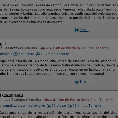
a Gañanía es una antigua casa de campo, localizada en un camino vecinal en e
enerife. Es una típica casa solariega, recientemente rehabilitada para Turis
atio interior y jardín. Su estilo arquitectónico es tradicional del siglo pasado
nutos en coche del Puerto de la Cruz donde se puede disfrutar de la playa, d
or las avenidas y los buenos restaurantes.
Email
gal
en
La Orotava
(Tenerife)
a
5,3 km
de Puerto de La Cruz (Tenerife)
completo
2-6 plazas
39 km de Tenerife
ogal está situada en La Florida Alta, cerca de Pinolere, caserío situado en
a zona se enmarca dentro de la Reserva Natural Integral de Pinolere, donde 
no de sus grandes atractivos es el de poder entrar en un habitat natural tan 
ado. No pierdas la oportunidad de mezclarte con su encanto natural.
Email
l Casablanca
 en
Los Realejos
(Tenerife)
a
8,1 km
de Puerto de La Cruz (Tenerife)
er completo y por habitaciones
40 plazas
40 km de Tenerife
Casablanca surge de la restauración de una antigua casa canaria del siglo
stas al Teide y al mar. Ubicado en una finca rústica, ofrece la posibilidad de