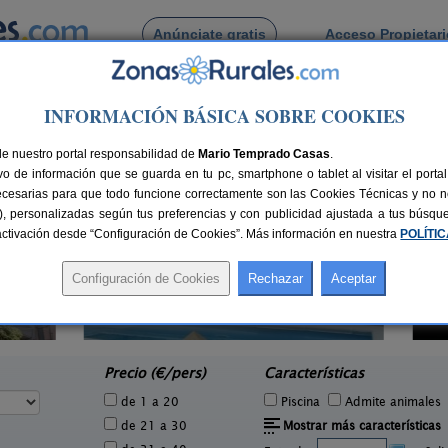
Anúnciate gratis
Acceso Propietar
Busca por pueblo
INFORMACIÓN BÁSICA SOBRE COOKIES
de La Cruz
de Puerto de La Cruz
de nuestro portal responsabilidad de
Mario Temprado Casas
.
o de información que se guarda en tu pc, smartphone o tablet al visitar el port
ecesarias para que todo funcione correctamente son las Cookies Técnicas y no ne
rias), personalizadas según tus preferencias y con publicidad ajustada a tus búsq
sactivación desde “Configuración de Cookies”. Más información en nuestra
POLÍTI
1 pers.
22 €
El Lomito
2 pers.
e
40 €
Tijarafe (La Palma)
desde
Precio (€/pers)
Características
de 1 a 20
Piscina
Admite animales
de 21 a 30
Mostrar más características