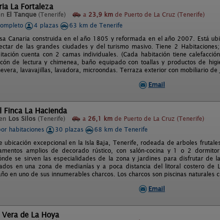
ia La Fortaleza
en
El Tanque
(Tenerife)
a
23,9 km
de Puerto de La Cruz (Tenerife)
completo
4 plazas
63 km de Tenerife
asa Canaria construida en el año 1805 y reformada en el año 2007. Está ub
ctar de las grandes ciudades y del turismo masivo. Tiene 2 Habitaciones
tación cuenta con 2 camas individuales. (Cada habitación tiene calefacción)
cón de lectura y chimenea, baño equipado con toallas y productos de higi
nevera, lavavajillas, lavadora, microondas. Terraza exterior con mobiliario d
Email
l Finca La Hacienda
 en
Los Silos
(Tenerife)
a
26,1 km
de Puerto de La Cruz (Tenerife)
por habitaciones
30 plazas
68 km de Tenerife
e ubicación excepcional en la Isla Baja, Tenerife, rodeada de arboles frutales
amentos amplios de decorado rústico, con salón-cocina y 1 o 2 dormitori
nde se sirven las especialidades de la zona y jardines para disfrutar de l
ados en una zona de medianías y a poca distancia del litoral costero de L
ño en uno de sus innumerables charcos. Los charcos son piscinas naturales cr
Email
 Vera de La Hoya