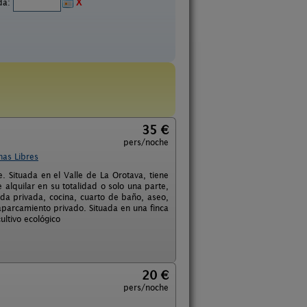
ida:
X
35 €
pers/noche
has Libres
. Situada en el Valle de La Orotava, tiene
 alquilar en su totalidad o solo una parte,
ada privada, cocina, cuarto de baño, aseo,
aparcamiento privado. Situada en una finca
ltivo ecológico
20 €
pers/noche