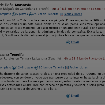
 de Doña Anastasia
en
Malpaís de Candelaria
(Tenerife)
a
18,1 km
de Puerto de La Cruz (T
completo
5 plazas
25 km de Tenerife
Fechas Libres
 2 con 50 m 2 de porche – terraza – pérgola. Posee un jardín de 300 m 2 
on dos camas y un sofa cama doble en el salon (cama supletoria opcional
e todas las casas mantiene un estilo rústico en un ambiente rural. Tiene acce
dad y seguridad de la zona. Se admiten animales de compañía. Existe la terra
 5, 5 millones de diámetro) en el jardín junto a la casa, ya que es la zona 
Email
icacho Tenerife
os Rurales en
Tejina / La Laguna
(Tenerife)
a
21,4 km
de Puerto de L
completo
12+8 plazas
20 km de Tenerife
Fechas Libres
acho dispone de varias casitas rurales, en una propiedad de 60. 000m2 en u
ardeceres, con sendero privado que transcurre por su interior hasta la cima d
con actividades para los mas pequeños en el jardín, casita de muñecas y pa
sas actividades al aire libre con cancha de petanca y vóleibol, piscina junto
uentra el comedor de verano al aire libre.
Email