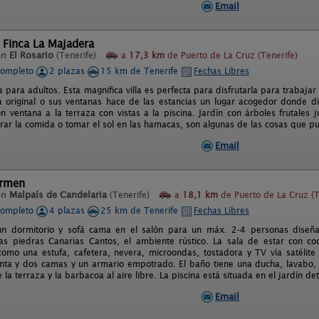
Email
 Finca La Majadera
en
El Rosario
(Tenerife)
a
17,3 km
de Puerto de La Cruz (Tenerife)
completo
2 plazas
15 km de Tenerife
Fechas Libres
va para adultos. Esta magnifica villa es perfecta para disfrutarla para trabaja
a original o sus ventanas hace de las estancias un lugar acogedor donde d
n ventana a la terraza con vistas a la piscina. Jardín con árboles frutales 
ar la comida o tomar el sol en las hamacas, son algunas de las cosas que pu
Email
armen
en
Malpaís de Candelaria
(Tenerife)
a
18,1 km
de Puerto de La Cruz (T
completo
4 plazas
25 km de Tenerife
Fechas Libres
n dormitorio y sofá cama en el salón para un máx. 2-4 personas diseñado
las piedras Canarias Cantos, el ambiente rústico. La sala de estar con co
como una estufa, cafetera, nevera, microondas, tostadora y TV vía satélite 
enta y dos camas y un armario empotrado. El baño tiene una ducha, lavabo,
te la terraza y la barbacoa al aire libre. La piscina está situada en el jardín d
Email