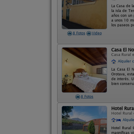
La Casa de l
la isla de T
años con un p
a unos 10 mi
los paseos p
8 Fotos
Video
Casa El No
Casa Rural 
Alquiler 
La Casa El N
Orotava, est
de interés. U
bien conserv
8 Fotos
Hotel Rura
Hotel Rural
Alquil
Hotel Rural 
magníficas vi