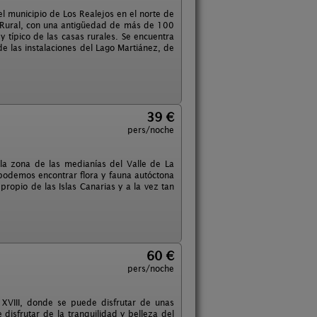
l municipio de Los Realejos en el norte de
mo Rural, con una antigüedad de más de 100
 y típico de las casas rurales. Se encuentra
e las instalaciones del Lago Martiánez, de
39 €
pers/noche
 la zona de las medianías del Valle de La
podemos encontrar flora y fauna autóctona
propio de las Islas Canarias y a la vez tan
60 €
pers/noche
 XVIII, donde se puede disfrutar de unas
 disfrutar de la tranquilidad y belleza del