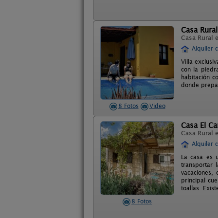
Casa Rural
Casa Rural 
Alquiler 
Villa exclusi
con la piedr
habitación co
donde prepar
8 Fotos
Video
Casa El C
Casa Rural 
Alquiler 
La casa es u
transportar 
vacaciones, 
principal cu
toallas. Exis
8 Fotos