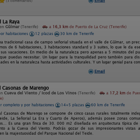
Email
(3 comentarios)
l La Raya
 en
Güímar
(Tenerife)
a
16,3 km
de Puerto de La Cruz (Tenerife)
por habitaciones
12 plazas
30 km de Tenerife
na tradicional casa de campo señorial situada en el valle de Güímar, un prec
mos de 6 habitaciones, 3 habitaciones standard y 3 suites, lo que le da e
sus vacaciones. En medio de la naturaleza pero apenas a 5 minutos del p
s que puedas necesitar. Un lugar para la tranquilidad pero también para disf
ades en la naturaleza hasta actividades culturales. Y un lugar genial para con
Email
al Casonas de Marengo
en
Cueva del Viento / Icod de Los Vinos
(Tenerife)
a
17,2 km
de Puer
e)
er completo y por habitaciones
14+5 plazas
60 km de Tenerife
al Casonas de Marengo se compone de cinco casas rurales totalmente inde
Teide, La Señorial La Era y Cuarto de Aperos), además posee zonas comu
s... Es una gran finca de 30. 000 m2 diseñada en arquitectura típica de 
unto a la Cueva del Viento. Podrás gozar de sus impresionantes vistas 
n la majestuosidad del Parque Nacional del Teide.