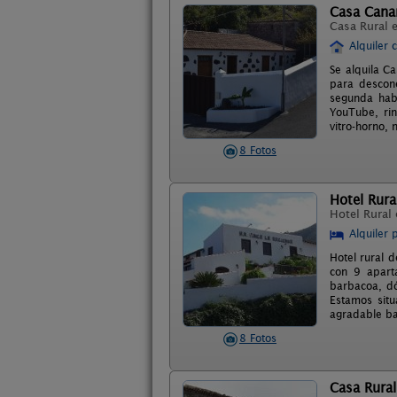
Casa Canar
Casa Rural 
Alquiler 
Se alquila C
para descone
segunda habi
YouTube, rin
vitro-horno, 
8 Fotos
Hotel Rura
Hotel Rural
Alquiler 
Hotel rural d
con 9 apart
barbacoa, dó
Estamos situ
agradable ba
8 Fotos
Casa Rural