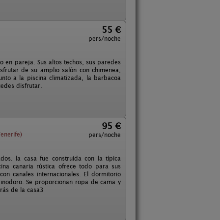
55 €
pers/noche
r o en pareja. Sus altos techos, sus paredes
isfrutar de su amplio salón con chimenea,
junto a la piscina climatizada, la barbacoa
edes disfrutar.
95 €
enerife)
pers/noche
s. la casa fue construida con la típica
cina canaria rústica ofrece todo para sus
con canales internacionales. El dormitorio
 inodoro. Se proporcionan ropa de cama y
etrás de la casa3