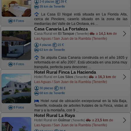
2-6 plazas
39 €
39 km de Tenerife
La Casa El Nogal está situada en La Florida Alta,
cerca de Pinolere, caserío situado en la zona de las
8 Fotos
medianías del Valle de La Orotava, es ...
Casa Canaria La Fortaleza
Casa Rural en
El Tanque
a
14,1 km
de
(Tenerife)
Las Aguas / San Juan de la Rambla (Tenerife)
4 plazas
15 €
63 km de Tenerife
Se alquila Casa Canaria construida en el año 1805 y
reformada en el año 2007. Está ubicada en una zona muy
8 Fotos
tranquila, perfecta para desconec ...
Hotel Rural Finca La Hacienda
Hotel Rural en
Los Silos
a
16,3 km
de
(Tenerife)
Las Aguas / San Juan de la Rambla (Tenerife)
30 plazas
30 €
68 km de Tenerife
Hotel rural de ubicación excepcional en la Isla Baja,
Tenerife, rodeada de arboles frutales de la Finca, vistas al
8 Fotos
mar y a la montaña, con 9 ...
Hotel Rural La Raya
Hotel Rural en
Güímar
a
23,5 km
de
(Tenerife)
Las Aguas / San Juan de la Rambla (Tenerife)