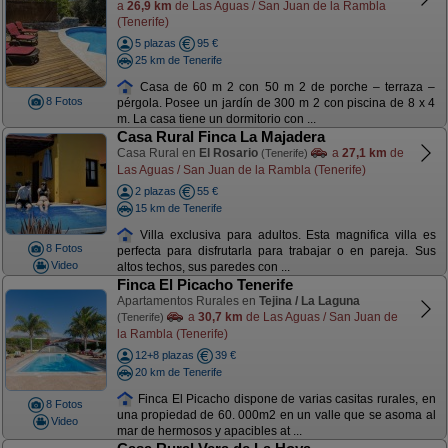
a
26,9 km
de Las Aguas / San Juan de la Rambla
(Tenerife)
5 plazas
95 €
25 km de Tenerife
Casa de 60 m 2 con 50 m 2 de porche – terraza –
8 Fotos
pérgola. Posee un jardín de 300 m 2 con piscina de 8 x 4
m. La casa tiene un dormitorio con ...
Casa Rural Finca La Majadera
Casa Rural en
El Rosario
a
27,1 km
de
(Tenerife)
Las Aguas / San Juan de la Rambla (Tenerife)
2 plazas
55 €
15 km de Tenerife
Villa exclusiva para adultos. Esta magnifica villa es
8 Fotos
perfecta para disfrutarla para trabajar o en pareja. Sus
Video
altos techos, sus paredes con ...
Finca El Picacho Tenerife
Apartamentos Rurales en
Tejina / La Laguna
a
30,7 km
de Las Aguas / San Juan de
(Tenerife)
la Rambla (Tenerife)
12+8 plazas
39 €
20 km de Tenerife
Finca El Picacho dispone de varias casitas rurales, en
8 Fotos
una propiedad de 60. 000m2 en un valle que se asoma al
Video
mar de hermosos y apacibles at ...