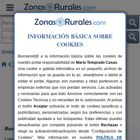
INFORMACIÓN BÁSICA SOBRE
COOKIES
Alojamientos
>
Canarias
>
Tenerife
> Las Aguas
Bienvenid@ a la información básica sobre las cookies de
Casas Rurales en Las Aguas
nuestro portal responsabilidad de
Mario Temprado Casas
.
Una cookie o galleta informática es un pequeño archivo de
información que se guarda en tu pc, smartphone o tablet al
visitar el portal. Algunas son nuestras y otras pertenecen a
empresas externas que nos prestan servicios. Las activadas
y necesarias para que todo funcione correctamente son las
Cookies Técnicas y no necesitan de tu autorización. Al pulsar
el botón
Aceptar
activarás el resto de cookies (analíticas y
Los Abuelos
rs.
2-7 pers.
publicitarias), personalizadas según tus preferencias y con
 €
30 €
Tijarafe (La Palma)
desde
publicidad ajustada a tus búsquedas. Estas últimas puedes
desactivarlas por completo pulsando el botón
Rechazar
o
Buscar
elegir su activación/desactivación desde “Configuración de
Cookies”. Más información en nuestra
POLÍTICA DE
Comunidades: