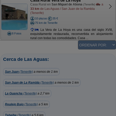
Casa Rural Vera de La Hoya
Casa Rural en
San Miguel de Abona
a
(Tenerife)
33 km
de Las Aguas / San Juan de la Rambla
(Tenerife)
10 plazas
35 €
75 km de Tenerife
La Vera de La Hoya es una casa del siglo XVIII,
8 Fotos
exquisitamente restaurada, reconvertida en alojamiento
rural con todas las comodidades. Casa ...
Cerca de Las Aguas:
San Juan
(Tenerife)
a menos de 1 km
San Juan de La Rambla
(Tenerife)
a menos de 1 km
La Guancha
(Tenerife)
a 2,7 km
Realejo Bajo
(Tenerife)
a 5 km
Tabaiba
(Tenerife)
a 5,6 km