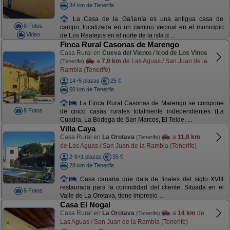
34 km de Tenerife
La Casa de la Gañanía es una antigua casa de
8 Fotos
campo, localizada en un camino vecinal en el municipio
Video
de Los Realejos en el norte de la isla d ...
Finca Rural Casonas de Marengo
Casa Rural en
Cueva del Viento / Icod de Los Vinos
a
7,9 km
de Las Aguas / San Juan de la
(Tenerife)
Rambla (Tenerife)
14+5 plazas
25 €
60 km de Tenerife
La Finca Rural Casonas de Marengo se compone
8 Fotos
de cinco casas rurales totalmente independientes (La
Cuadra, La Bodega de San Marcos, El Teide, ...
Villa Caya
Casa Rural en
La Orotava
a
11,8 km
(Tenerife)
de Las Aguas / San Juan de la Rambla (Tenerife)
2-8+1 plazas
35 €
28 km de Tenerife
Casa canaria que data de finales del siglo XVIII
restaurada para la comodidad del cliente. Situada en el
8 Fotos
Valle de La Orotava, tiene impresio ...
Casa El Nogal
Casa Rural en
La Orotava
a
14 km
de
(Tenerife)
Las Aguas / San Juan de la Rambla (Tenerife)