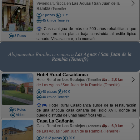
Vivienda turística en
Las Aguas / San Juan de la
Rambla
(Tenerife)
2 plazas
30 €
45 km de Tenerife
Casa antigua de más de 200 años rehabilitada que
consiste en una planta baja construida al estilo típico
8 Fotos
canario. Vistas al mar, a la montañ ...
Alojamientos Rurales cercanos a
Las Aguas / San Juan de la
Rambla (Tenerife)
Hotel Rural Casablanca
Hotel Rural en
Los Realejos
a
2,8 km
(Tenerife)
de Las Aguas / San Juan de la Rambla (Tenerife)
40 plazas
60 €
40 km de Tenerife
Hotel Rural Casablanca surge de la restauración
8 Fotos
de una antigua casa canaria del siglo XVIII, donde se
Video
puede disfrutar de unas magníficas vis ...
Casa La Gañanía
Casa Rural en
Los Realejos
a
6,9 km
(Tenerife)
de Las Aguas / San Juan de la Rambla (Tenerife)
2-6+2 plazas
20 €