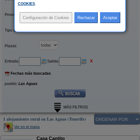
COOKIES
.
Provincias/Islas:
Tipo alquiler:
Plazas:
X
Entrada:
Salida:
Fechas más buscadas
pueblo:
Las Aguas
MÁS FILTROS
1 alojamiento rural en Las Aguas (Tenerife)
Ver en el mapa
Casa Cantito