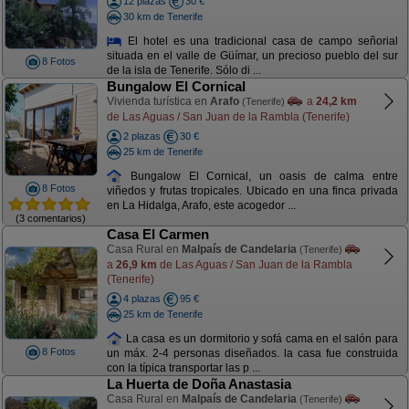
12 plazas
30 €
30 km de Tenerife
El hotel es una tradicional casa de campo señorial
situada en el valle de Güímar, un precioso pueblo del sur
8 Fotos
de la isla de Tenerife. Sólo di ...
Bungalow El Cornical
Vivienda turística en
Arafo
a
24,2 km
(Tenerife)
de Las Aguas / San Juan de la Rambla (Tenerife)
2 plazas
30 €
25 km de Tenerife
Bungalow El Cornical, un oasis de calma entre
8 Fotos
viñedos y frutas tropicales. Ubicado en una finca privada
en La Hidalga, Arafo, este acogedor ...
(3 comentarios)
Casa El Carmen
Casa Rural en
Malpaís de Candelaria
(Tenerife)
a
26,9 km
de Las Aguas / San Juan de la Rambla
(Tenerife)
4 plazas
95 €
25 km de Tenerife
La casa es un dormitorio y sofá cama en el salón para
8 Fotos
un máx. 2-4 personas diseñados. la casa fue construida
con la típica transportar las p ...
La Huerta de Doña Anastasia
Casa Rural en
Malpaís de Candelaria
(Tenerife)