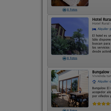
8 Fotos
Hotel Rura
Hotel Rural
Alquiler 
El hotel es u
Sólo dispone
buscan para 
los servicio
desde activid
8 Fotos
Bungalow E
Vivienda tur
Alquiler 
Bungalow El 
acogedor alo
por viñedos y
8 Fotos