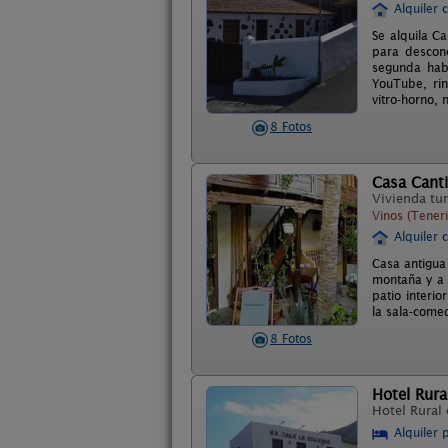
Alquiler 
Se alquila C
para descone
segunda habi
YouTube, rin
vitro-horno, 
8 Fotos
Casa Canti
Vivienda tur
Vinos (Teneri
Alquiler 
Casa antigua 
montaña y a 
patio interi
la sala-comed
8 Fotos
Hotel Rura
Hotel Rural
Alquiler 