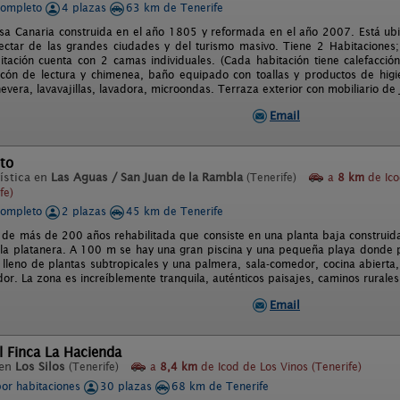
completo
4 plazas
63 km de Tenerife
asa Canaria construida en el año 1805 y reformada en el año 2007. Está ub
ctar de las grandes ciudades y del turismo masivo. Tiene 2 Habitaciones
tación cuenta con 2 camas individuales. (Cada habitación tiene calefacción)
cón de lectura y chimenea, baño equipado con toallas y productos de higi
nevera, lavavajillas, lavadora, microondas. Terraza exterior con mobiliario d
Email
to
ística en
Las Aguas / San Juan de la Rambla
(Tenerife)
a
8 km
de Ico
fe)
completo
2 plazas
45 km de Tenerife
de más de 200 años rehabilitada que consiste en una planta baja construida al
la platanera. A 100 m se hay una gran piscina y una pequeña playa donde 
or lleno de plantas subtropicales y una palmera, sala-comedor, cocina abiert
or. La zona es increíblemente tranquila, auténticos paisajes, caminos rurales
Email
l Finca La Hacienda
 en
Los Silos
(Tenerife)
a
8,4 km
de Icod de Los Vinos (Tenerife)
por habitaciones
30 plazas
68 km de Tenerife