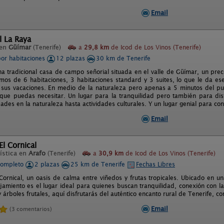
Email
l La Raya
 en
Güímar
(Tenerife)
a
29,8 km
de Icod de Los Vinos (Tenerife)
por habitaciones
12 plazas
30 km de Tenerife
na tradicional casa de campo señorial situada en el valle de Güímar, un prec
mos de 6 habitaciones, 3 habitaciones standard y 3 suites, lo que le da e
sus vacaciones. En medio de la naturaleza pero apenas a 5 minutos del p
s que puedas necesitar. Un lugar para la tranquilidad pero también para disf
ades en la naturaleza hasta actividades culturales. Y un lugar genial para con
Email
l Cornical
ística en
Arafo
(Tenerife)
a
30,9 km
de Icod de Los Vinos (Tenerife)
completo
2 plazas
25 km de Tenerife
Fechas Libres
Cornical, un oasis de calma entre viñedos y frutas tropicales. Ubicado en un
jamiento es el lugar ideal para quienes buscan tranquilidad, conexión con la
 árboles frutales, aquí disfrutarás del auténtico encanto rural de Tenerife, 
Email
(3 comentarios)