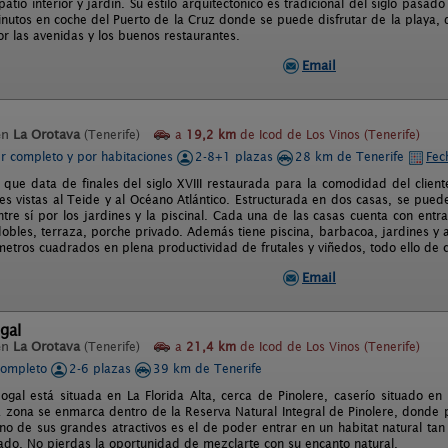
atio interior y jardín. Su estilo arquitectónico es tradicional del siglo pasado
nutos en coche del Puerto de la Cruz donde se puede disfrutar de la playa, d
or las avenidas y los buenos restaurantes.
Email
en
La Orotava
(Tenerife)
a
19,2 km
de Icod de Los Vinos (Tenerife)
er completo y por habitaciones
2-8+1 plazas
28 km de Tenerife
Fec
 que data de finales del siglo XVIII restaurada para la comodidad del cliente
s vistas al Teide y al Océano Atlántico. Estructurada en dos casas, se puede
tre sí por los jardines y la piscinal. Cada una de las casas cuenta con entr
dobles, terraza, porche privado. Además tiene piscina, barbacoa, jardines y 
etros cuadrados en plena productividad de frutales y viñedos, todo ello de cu
Email
gal
en
La Orotava
(Tenerife)
a
21,4 km
de Icod de Los Vinos (Tenerife)
completo
2-6 plazas
39 km de Tenerife
ogal está situada en La Florida Alta, cerca de Pinolere, caserío situado en
a zona se enmarca dentro de la Reserva Natural Integral de Pinolere, donde 
no de sus grandes atractivos es el de poder entrar en un habitat natural tan 
ado. No pierdas la oportunidad de mezclarte con su encanto natural.