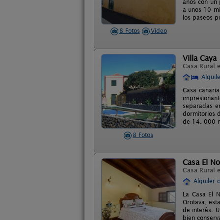
años con un p
a unos 10 mi
los paseos p
8 Fotos
Video
Villa Caya
Casa Rural 
Alquil
Casa canaria
impresionante
separadas en
dormitorios 
de 14. 000 m
8 Fotos
Casa El No
Casa Rural 
Alquiler 
La Casa El N
Orotava, est
de interés. U
bien conserv