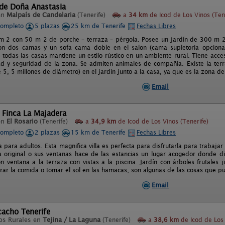
 de Doña Anastasia
en
Malpaís de Candelaria
(Tenerife)
a
34 km
de Icod de Los Vinos (Ten
completo
5 plazas
25 km de Tenerife
Fechas Libres
 2 con 50 m 2 de porche – terraza – pérgola. Posee un jardín de 300 m 2 
on dos camas y un sofa cama doble en el salon (cama supletoria opcional
e todas las casas mantiene un estilo rústico en un ambiente rural. Tiene acce
dad y seguridad de la zona. Se admiten animales de compañía. Existe la terra
 5, 5 millones de diámetro) en el jardín junto a la casa, ya que es la zona 
Email
 Finca La Majadera
en
El Rosario
(Tenerife)
a
34,9 km
de Icod de Los Vinos (Tenerife)
completo
2 plazas
15 km de Tenerife
Fechas Libres
va para adultos. Esta magnifica villa es perfecta para disfrutarla para trabaja
a original o sus ventanas hace de las estancias un lugar acogedor donde d
n ventana a la terraza con vistas a la piscina. Jardín con árboles frutales 
ar la comida o tomar el sol en las hamacas, son algunas de las cosas que pu
Email
icacho Tenerife
os Rurales en
Tejina / La Laguna
(Tenerife)
a
38,6 km
de Icod de Los