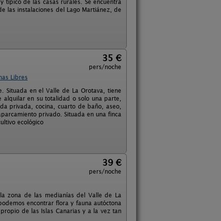
 y típico de las casas rurales. Se encuentra
e las instalaciones del Lago Martiánez, de
35 €
pers/noche
has Libres
. Situada en el Valle de La Orotava, tiene
 alquilar en su totalidad o solo una parte,
ada privada, cocina, cuarto de baño, aseo,
aparcamiento privado. Situada en una finca
ltivo ecológico
39 €
pers/noche
 la zona de las medianías del Valle de La
podemos encontrar flora y fauna autóctona
propio de las Islas Canarias y a la vez tan