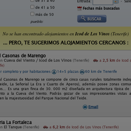
de 31 a 40
Entrada:
-
Sal
de 41 a 50
Fechas más buscadas
más de 50
pueblo:
No se han encontrado alojamientos en
Icod de Los Vinos
(Tenerife)
... PERO, TE SUGERIMOS ALOJAMIENTOS CERCANOS :
al Casonas de Marengo
en
Cueva del Viento / Icod de Los Vinos
(Tenerife)
a
2,5 km
de Icod 
fe)
er completo y por habitaciones
14+5 plazas
60 km de Tenerife
al Casonas de Marengo se compone de cinco casas rurales totalmente inde
Teide, La Señorial La Era y Cuarto de Aperos), además posee zonas comu
s... Es una gran finca de 30. 000 m2 diseñada en arquitectura típica de 
unto a la Cueva del Viento. Podrás gozar de sus impresionantes vistas 
n la majestuosidad del Parque Nacional del Teide.
Email
ia La Fortaleza
en
El Tanque
(Tenerife)
a
6,2 km
de Icod de Los Vinos (Tenerife)