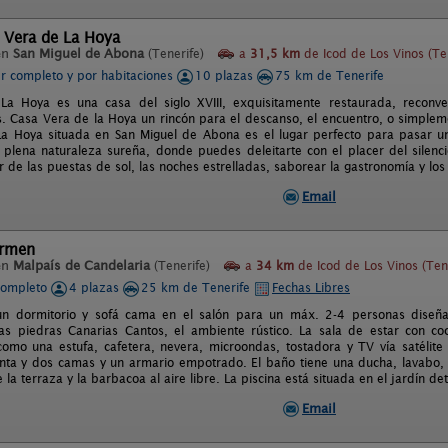
 Vera de La Hoya
en
San Miguel de Abona
(Tenerife)
a
31,5 km
de Icod de Los Vinos (Te
er completo y por habitaciones
10 plazas
75 km de Tenerife
a Hoya es una casa del siglo XVIII, exquisitamente restaurada, reconver
 Casa Vera de la Hoya un rincón para el descanso, el encuentro, o simplem
a Hoya situada en San Miguel de Abona es el lugar perfecto para pasar u
 plena naturaleza sureña, donde puedes deleitarte con el placer del silen
r de las puestas de sol, las noches estrelladas, saborear la gastronomía y los 
Email
armen
en
Malpaís de Candelaria
(Tenerife)
a
34 km
de Icod de Los Vinos (Ten
completo
4 plazas
25 km de Tenerife
Fechas Libres
n dormitorio y sofá cama en el salón para un máx. 2-4 personas diseñado
las piedras Canarias Cantos, el ambiente rústico. La sala de estar con co
como una estufa, cafetera, nevera, microondas, tostadora y TV vía satélite 
enta y dos camas y un armario empotrado. El baño tiene una ducha, lavabo,
te la terraza y la barbacoa al aire libre. La piscina está situada en el jardín d
Email