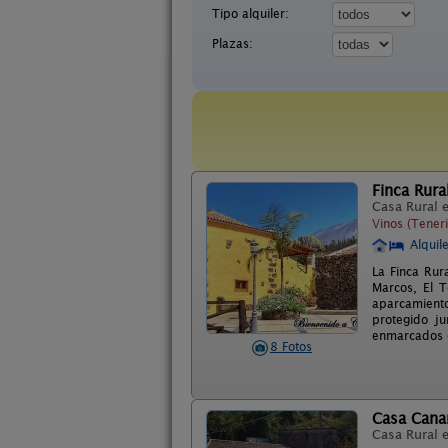
Tipo alquiler:
Plazas:
Finca Rur
Casa Rural 
Vinos (Teneri
Alquil
La Finca Rur
Marcos, El 
aparcamiento
protegido j
enmarcados e
8 Fotos
Casa Canar
Casa Rural 