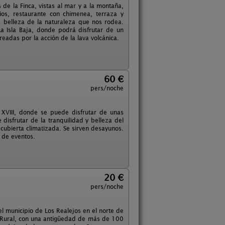
 de la Finca, vistas al mar y a la montaña,
os, restaurante con chimenea, terraza y
a belleza de la naturaleza que nos rodea.
a Isla Baja, donde podrá disfrutar de un
eadas por la acción de la lava volcánica.
60 €
pers/noche
 XVIII, donde se puede disfrutar de unas
 disfrutar de la tranquilidad y belleza del
 cubierta climatizada. Se sirven desayunos.
d de eventos.
20 €
pers/noche
l municipio de Los Realejos en el norte de
mo Rural, con una antigüedad de más de 100