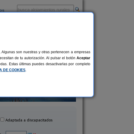
ios
-
al. Algunas son nuestras y otras pertenecen a empresas
cesitan de tu autorización. Al pulsar el botón
Aceptar
uedas. Estas últimas puedes desactivarlas por completo
CA DE COOKIES
.
Casa El Nogal
Casa Rural Las Emb
2-6 pers.
39 €
La Orotava (Tenerife)
Puntallana (La Palm
desde
Adaptada a discapacitados