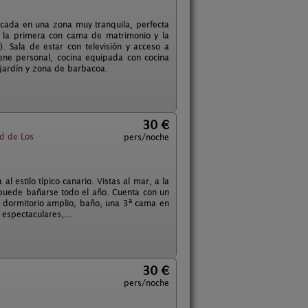
icada en una zona muy tranquila, perfecta
; la primera con cama de matrimonio y la
. Sala de estar con televisión y acceso a
ene personal, cocina equipada con cocina
e jardín y zona de barbacoa.
30 €
d de Los
pers/noche
 estilo típico canario. Vistas al mar, a la
puede bañarse todo el año. Cuenta con un
a, dormitorio amplio, baño, una 3ª cama en
 espectaculares,...
30 €
pers/noche