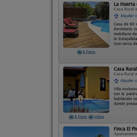
La Huerta
Casa Rural 
Alquiler 
Casa de 60 m
dormitorio c
mobiliario d
la tranquili
(con cerca de
8 Fotos
Casa Rural
Casa Rural 
Alquiler 
Villa exclusi
con la piedr
habitación co
donde prepar
8 Fotos
Video
Finca El P
Apartament