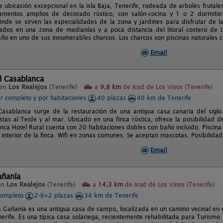
e ubicación excepcional en la Isla Baja, Tenerife, rodeada de arboles frutales
amentos amplios de decorado rústico, con salón-cocina y 1 o 2 dormitori
nde se sirven las especialidades de la zona y jardines para disfrutar de l
ados en una zona de medianías y a poca distancia del litoral costero de L
ño en uno de sus innumerables charcos. Los charcos son piscinas naturales cr
Email
l Casablanca
 en
Los Realejos
(Tenerife)
a
9,8 km
de Icod de Los Vinos (Tenerife)
er completo y por habitaciones
40 plazas
40 km de Tenerife
Casablanca surge de la restauración de una antigua casa canaria del siglo
stas al Teide y al mar. Ubicado en una finca rústica, ofrece la posibilidad de
inca Hotel Rural cuenta con 20 habitaciones dobles con baño incluido. Piscina
 interior de la finca. Wifi en zonas comunes. Se aceptan mascotas. Posibilida
Email
añanía
en
Los Realejos
(Tenerife)
a
14,3 km
de Icod de Los Vinos (Tenerife)
completo
2-6+2 plazas
34 km de Tenerife
a Gañanía es una antigua casa de campo, localizada en un camino vecinal en e
enerife. Es una típica casa solariega, recientemente rehabilitada para Turis