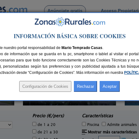
Anúnciate gratis
Acceso Propietar
Busca por pueblo
INFORMACIÓN BÁSICA SOBRE COOKIES
 Los Vinos
de Icod de Los Vinos
de nuestro portal responsabilidad de
Mario Temprado Casas
.
o de información que se guarda en tu pc, smartphone o tablet al visitar el port
ecesarias para que todo funcione correctamente son las Cookies Técnicas y no ne
rias), personalizadas según tus preferencias y con publicidad ajustada a tus búsq
sactivación desde “Configuración de Cookies”. Más información en nuestra
POLÍTI
Casa Rural Finca La Majadera
2 pers.
2 pers.
30 €
55 €
El Rosario (Tenerife)
e
desde
Precio (€/pers)
Características
de 1 a 20
Piscina
Admite animales
de 21 a 30
Mostrar más características