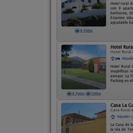
Hotel rural d
con 9 apart
barbacoa, dó
Estamos situ
agradable ba
8 Fotos
Hotel Rura
Hotel Rural
Alquil
Hotel Rural 
magníficas vi
paisaje. La F
Parking en el
8 Fotos
Video
Casa La G
Casa Rural 
Alquiler 
La Casa de l
la isla de T