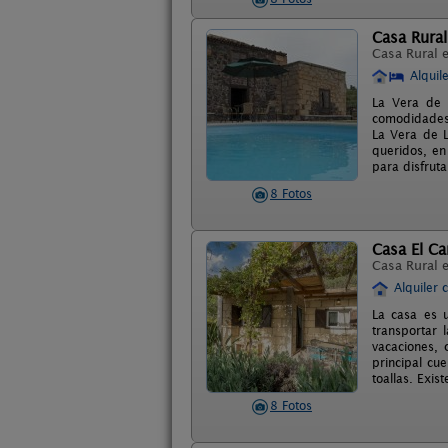
Casa Rural
Casa Rural 
Alquil
La Vera de L
comodidades.
La Vera de L
queridos, en
para disfruta
8 Fotos
Casa El C
Casa Rural 
Alquiler 
La casa es u
transportar 
vacaciones, 
principal cu
toallas. Exis
8 Fotos