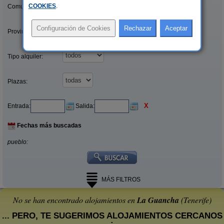
COOKIES
.
Comunidades:
Provincias/Islas:
Tipo alquiler:
Plazas:
X
Entrada:
Salida:
Fechas más buscadas
pueblo:
MÁS FILTROS
No se han encontrado alojamientos en
La Guancha
(Tenerife)
... PERO, TE SUGERIMOS ALOJAMIENTOS CERCANOS
: