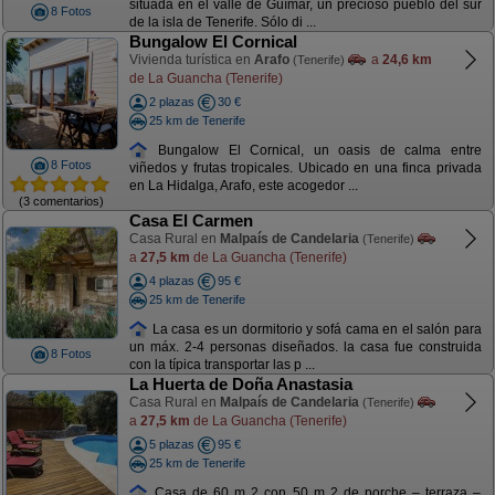
situada en el valle de Güímar, un precioso pueblo del sur
8 Fotos
de la isla de Tenerife. Sólo di ...
Bungalow El Cornical
Vivienda turística en
Arafo
a
24,6 km
(Tenerife)
de La Guancha (Tenerife)
2 plazas
30 €
25 km de Tenerife
Bungalow El Cornical, un oasis de calma entre
8 Fotos
viñedos y frutas tropicales. Ubicado en una finca privada
en La Hidalga, Arafo, este acogedor ...
(3 comentarios)
Casa El Carmen
Casa Rural en
Malpaís de Candelaria
(Tenerife)
a
27,5 km
de La Guancha (Tenerife)
4 plazas
95 €
25 km de Tenerife
La casa es un dormitorio y sofá cama en el salón para
un máx. 2-4 personas diseñados. la casa fue construida
8 Fotos
con la típica transportar las p ...
La Huerta de Doña Anastasia
Casa Rural en
Malpaís de Candelaria
(Tenerife)
a
27,5 km
de La Guancha (Tenerife)
5 plazas
95 €
25 km de Tenerife
Casa de 60 m 2 con 50 m 2 de porche – terraza –