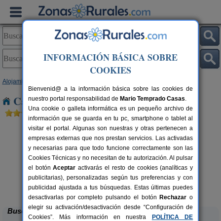
INFORMACIÓN BÁSICA SOBRE
COOKIES
Alojamientos
>
Canarias
>
Tenerife
> La Guancha
Bienvenid@ a la información básica sobre las cookies de
Casas Rurales cerca de La Guancha
nuestro portal responsabilidad de
Mario Temprado Casas
.
Una cookie o galleta informática es un pequeño archivo de
información que se guarda en tu pc, smartphone o tablet al
visitar el portal. Algunas son nuestras y otras pertenecen a
empresas externas que nos prestan servicios. Las activadas
y necesarias para que todo funcione correctamente son las
Cookies Técnicas y no necesitan de tu autorización. Al pulsar
el botón
Aceptar
activarás el resto de cookies (analíticas y
publicitarias), personalizadas según tus preferencias y con
Casa Rural Santa Lucía
rs.
4 pers.
 €
55 €
publicidad ajustada a tus búsquedas. Estas últimas puedes
Puntallana (Tenerife)
desde
desactivarlas por completo pulsando el botón
Rechazar
o
elegir su activación/desactivación desde “Configuración de
Buscar
Cookies”. Más información en nuestra
POLÍTICA DE