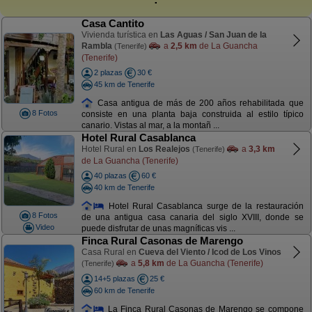
Casa Cantito
Vivienda turística en
Las Aguas / San Juan de la
Rambla
a
2,5 km
de La Guancha
(Tenerife)
(Tenerife)
2 plazas
30 €
45 km de Tenerife
Casa antigua de más de 200 años rehabilitada que
8 Fotos
consiste en una planta baja construida al estilo típico
canario. Vistas al mar, a la montañ ...
Hotel Rural Casablanca
Hotel Rural en
Los Realejos
a
3,3 km
(Tenerife)
de La Guancha (Tenerife)
40 plazas
60 €
40 km de Tenerife
Hotel Rural Casablanca surge de la restauración
8 Fotos
de una antigua casa canaria del siglo XVIII, donde se
Video
puede disfrutar de unas magníficas vis ...
Finca Rural Casonas de Marengo
Casa Rural en
Cueva del Viento / Icod de Los Vinos
a
5,8 km
de La Guancha (Tenerife)
(Tenerife)
14+5 plazas
25 €
60 km de Tenerife
La Finca Rural Casonas de Marengo se compone