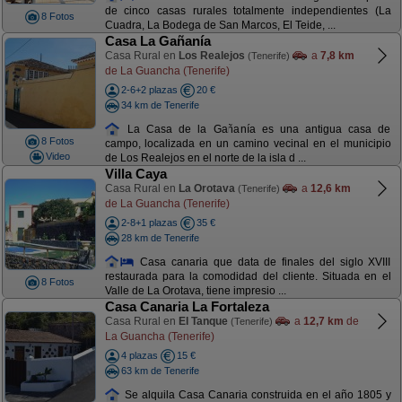
de cinco casas rurales totalmente independientes (La
8 Fotos
Cuadra, La Bodega de San Marcos, El Teide, ...
Casa La Gañanía
Casa Rural en
Los Realejos
a
7,8 km
(Tenerife)
de La Guancha (Tenerife)
2-6+2 plazas
20 €
34 km de Tenerife
La Casa de la Gañanía es una antigua casa de
8 Fotos
campo, localizada en un camino vecinal en el municipio
Video
de Los Realejos en el norte de la isla d ...
Villa Caya
Casa Rural en
La Orotava
a
12,6 km
(Tenerife)
de La Guancha (Tenerife)
2-8+1 plazas
35 €
28 km de Tenerife
Casa canaria que data de finales del siglo XVIII
restaurada para la comodidad del cliente. Situada en el
8 Fotos
Valle de La Orotava, tiene impresio ...
Casa Canaria La Fortaleza
Casa Rural en
El Tanque
a
12,7 km
de
(Tenerife)
La Guancha (Tenerife)
4 plazas
15 €
63 km de Tenerife
Se alquila Casa Canaria construida en el año 1805 y