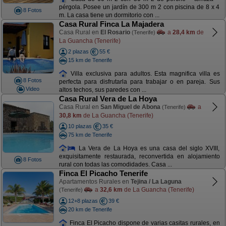
pérgola. Posee un jardín de 300 m 2 con piscina de 8 x 4
8 Fotos
m. La casa tiene un dormitorio con ...
Casa Rural Finca La Majadera
Casa Rural en
El Rosario
a
28,4 km
de
(Tenerife)
La Guancha (Tenerife)
2 plazas
55 €
15 km de Tenerife
Villa exclusiva para adultos. Esta magnifica villa es
8 Fotos
perfecta para disfrutarla para trabajar o en pareja. Sus
Video
altos techos, sus paredes con ...
Casa Rural Vera de La Hoya
Casa Rural en
San Miguel de Abona
a
(Tenerife)
30,8 km
de La Guancha (Tenerife)
10 plazas
35 €
75 km de Tenerife
La Vera de La Hoya es una casa del siglo XVIII,
exquisitamente restaurada, reconvertida en alojamiento
8 Fotos
rural con todas las comodidades. Casa ...
Finca El Picacho Tenerife
Apartamentos Rurales en
Tejina / La Laguna
a
32,6 km
de La Guancha (Tenerife)
(Tenerife)
12+8 plazas
39 €
20 km de Tenerife
Finca El Picacho dispone de varias casitas rurales, en