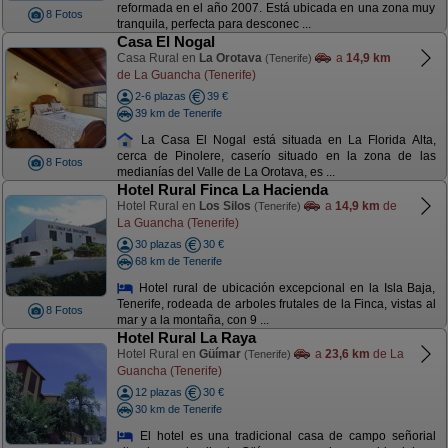
reformada en el año 2007. Está ubicada en una zona muy
8 Fotos
tranquila, perfecta para desconec ...
Casa El Nogal
Casa Rural en
La Orotava
a
14,9 km
(Tenerife)
de La Guancha (Tenerife)
2-6 plazas
39 €
39 km de Tenerife
La Casa El Nogal está situada en La Florida Alta,
cerca de Pinolere, caserío situado en la zona de las
8 Fotos
medianías del Valle de La Orotava, es ...
Hotel Rural Finca La Hacienda
Hotel Rural en
Los Silos
a
14,9 km
de
(Tenerife)
La Guancha (Tenerife)
30 plazas
30 €
68 km de Tenerife
Hotel rural de ubicación excepcional en la Isla Baja,
Tenerife, rodeada de arboles frutales de la Finca, vistas al
8 Fotos
mar y a la montaña, con 9 ...
Hotel Rural La Raya
Hotel Rural en
Güímar
a
23,6 km
de La
(Tenerife)
Guancha (Tenerife)
12 plazas
30 €
30 km de Tenerife
El hotel es una tradicional casa de campo señorial