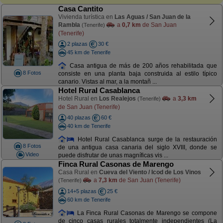
Casa Cantito
Vivienda turística en
Las Aguas / San Juan de la
Rambla
a
0,7 km
de San Juan
(Tenerife)
(Tenerife)
2 plazas
30 €
45 km de Tenerife
Casa antigua de más de 200 años rehabilitada que
8 Fotos
consiste en una planta baja construida al estilo típico
canario. Vistas al mar, a la montañ ...
Hotel Rural Casablanca
Hotel Rural en
Los Realejos
a
3,3 km
(Tenerife)
de San Juan (Tenerife)
40 plazas
60 €
40 km de Tenerife
Hotel Rural Casablanca surge de la restauración
8 Fotos
de una antigua casa canaria del siglo XVIII, donde se
Video
puede disfrutar de unas magníficas vis ...
Finca Rural Casonas de Marengo
Casa Rural en
Cueva del Viento / Icod de Los Vinos
a
7,3 km
de San Juan (Tenerife)
(Tenerife)
14+5 plazas
25 €
60 km de Tenerife
La Finca Rural Casonas de Marengo se compone
de cinco casas rurales totalmente independientes (La