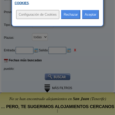
COOKIES
.
Provincias/Islas:
Tipo alquiler:
Plazas:
X
Entrada:
Salida:
Fechas más buscadas
pueblo:
MÁS FILTROS
No se han encontrado alojamientos en
San Juan
(Tenerife)
... PERO, TE SUGERIMOS ALOJAMIENTOS CERCANOS
: