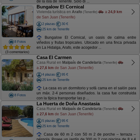
de la isla de Tenerife. Sólo di ...
Bungalow El Cornical
Vivienda turística en
Arafo
a
24,9 km
(Tenerife)
de San Juan (Tenerife)
2 plazas
30 €
25 km de Tenerife
Bungalow El Cornical, un oasis de calma entre
8 Fotos
viñedos y frutas tropicales. Ubicado en una finca privada
en La Hidalga, Arafo, este acogedor ...
(3 comentarios)
Casa El Carmen
Casa Rural en
Malpaís de Candelaria
(Tenerife)
a
27,6 km
de San Juan (Tenerife)
4 plazas
95 €
25 km de Tenerife
La casa es un dormitorio y sofá cama en el salón para
un máx. 2-4 personas diseñados. la casa fue construida
8 Fotos
con la típica transportar las p ...
La Huerta de Doña Anastasia
Casa Rural en
Malpaís de Candelaria
(Tenerife)
a
27,6 km
de San Juan (Tenerife)
5 plazas
95 €
25 km de Tenerife
Casa de 60 m 2 con 50 m 2 de porche – terraza –
pérgola. Posee un jardín de 300 m 2 con piscina de 8 x 4