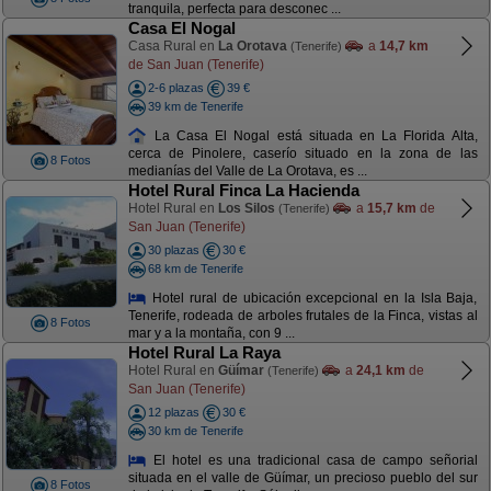
tranquila, perfecta para desconec ...
Casa El Nogal
Casa Rural en
La Orotava
a
14,7 km
(Tenerife)
de San Juan (Tenerife)
2-6 plazas
39 €
39 km de Tenerife
La Casa El Nogal está situada en La Florida Alta,
cerca de Pinolere, caserío situado en la zona de las
8 Fotos
medianías del Valle de La Orotava, es ...
Hotel Rural Finca La Hacienda
Hotel Rural en
Los Silos
a
15,7 km
de
(Tenerife)
San Juan (Tenerife)
30 plazas
30 €
68 km de Tenerife
Hotel rural de ubicación excepcional en la Isla Baja,
Tenerife, rodeada de arboles frutales de la Finca, vistas al
8 Fotos
mar y a la montaña, con 9 ...
Hotel Rural La Raya
Hotel Rural en
Güímar
a
24,1 km
de
(Tenerife)
San Juan (Tenerife)
12 plazas
30 €
30 km de Tenerife
El hotel es una tradicional casa de campo señorial
situada en el valle de Güímar, un precioso pueblo del sur
8 Fotos