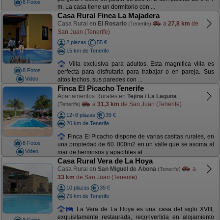
8 Fotos
m. La casa tiene un dormitorio con ...
Casa Rural Finca La Majadera
Casa Rural en
El Rosario
a
27,8 km
de
(Tenerife)
San Juan (Tenerife)
2 plazas
55 €
15 km de Tenerife
Villa exclusiva para adultos. Esta magnifica villa es
8 Fotos
perfecta para disfrutarla para trabajar o en pareja. Sus
Video
altos techos, sus paredes con ...
Finca El Picacho Tenerife
Apartamentos Rurales en
Tejina / La Laguna
a
31,3 km
de San Juan (Tenerife)
(Tenerife)
12+8 plazas
39 €
20 km de Tenerife
Finca El Picacho dispone de varias casitas rurales, en
8 Fotos
una propiedad de 60. 000m2 en un valle que se asoma al
Video
mar de hermosos y apacibles at ...
Casa Rural Vera de La Hoya
Casa Rural en
San Miguel de Abona
a
(Tenerife)
33 km
de San Juan (Tenerife)
10 plazas
35 €
75 km de Tenerife
La Vera de La Hoya es una casa del siglo XVIII,
exquisitamente restaurada, reconvertida en alojamiento