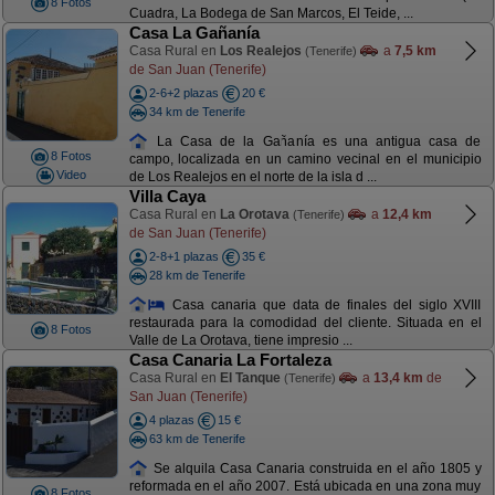
8 Fotos
Cuadra, La Bodega de San Marcos, El Teide, ...
Casa La Gañanía
Casa Rural en
Los Realejos
a
7,5 km
(Tenerife)
de San Juan (Tenerife)
2-6+2 plazas
20 €
34 km de Tenerife
La Casa de la Gañanía es una antigua casa de
8 Fotos
campo, localizada en un camino vecinal en el municipio
Video
de Los Realejos en el norte de la isla d ...
Villa Caya
Casa Rural en
La Orotava
a
12,4 km
(Tenerife)
de San Juan (Tenerife)
2-8+1 plazas
35 €
28 km de Tenerife
Casa canaria que data de finales del siglo XVIII
restaurada para la comodidad del cliente. Situada en el
8 Fotos
Valle de La Orotava, tiene impresio ...
Casa Canaria La Fortaleza
Casa Rural en
El Tanque
a
13,4 km
de
(Tenerife)
San Juan (Tenerife)
4 plazas
15 €
63 km de Tenerife
Se alquila Casa Canaria construida en el año 1805 y
reformada en el año 2007. Está ubicada en una zona muy
8 Fotos