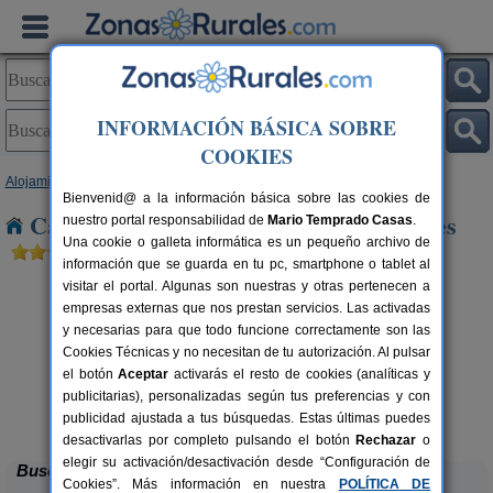
INFORMACIÓN BÁSICA SOBRE
COOKIES
Alojamientos
>
Canarias
>
Tenerife
> San Juan Perales
Bienvenid@ a la información básica sobre las cookies de
Casas Rurales cerca de San Juan Perales
nuestro portal responsabilidad de
Mario Temprado Casas
.
Una cookie o galleta informática es un pequeño archivo de
información que se guarda en tu pc, smartphone o tablet al
visitar el portal. Algunas son nuestras y otras pertenecen a
empresas externas que nos prestan servicios. Las activadas
y necesarias para que todo funcione correctamente son las
Cookies Técnicas y no necesitan de tu autorización. Al pulsar
el botón
Aceptar
activarás el resto de cookies (analíticas y
publicitarias), personalizadas según tus preferencias y con
Hotel Rural La Raya
rs.
12 pers.
 €
30 €
publicidad ajustada a tus búsquedas. Estas últimas puedes
Guímar (Tenerife)
desde
desactivarlas por completo pulsando el botón
Rechazar
o
elegir su activación/desactivación desde “Configuración de
Buscar
Cookies”. Más información en nuestra
POLÍTICA DE