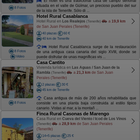
El hotel es una tradicional casa de campo señorial
situada en el valle de Güímar, un precioso pueblo del sur
8 Fotos
de la isla de Tenerife. Sólo di ...
Hotel Rural Casablanca
Hotel Rural en
Los Realejos
a
19,9 km
(Tenerife)
de San Juan Perales (Tenerife)
40 plazas
60 €
40 km de Tenerife
Hotel Rural Casablanca surge de la restauración
8 Fotos
de una antigua casa canaria del siglo XVIII, donde se
Video
puede disfrutar de unas magníficas vis ...
Casa Cantito
Vivienda turística en
Las Aguas / San Juan de la
Rambla
a
21,3 km
de San Juan
(Tenerife)
Perales (Tenerife)
2 plazas
30 €
45 km de Tenerife
Casa antigua de más de 200 años rehabilitada que
8 Fotos
consiste en una planta baja construida al estilo típico
canario. Vistas al mar, a la montañ ...
Finca Rural Casonas de Marengo
Casa Rural en
Cueva del Viento / Icod de Los Vinos
a
28,9 km
de San Juan Perales
(Tenerife)
(Tenerife)
14+5 plazas
25 €