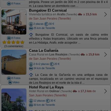
pérgola. Posee un jardín de 300 m 2 con piscina de 8 x 4
8 Fotos
m. La casa tiene un dormitorio con ...
Bungalow El Cornical
Vivienda turística en
Arafo
a
15,5 km
(Tenerife)
de San Juan Perales (Tenerife)
2 plazas
30 €
25 km de Tenerife
Bungalow El Cornical, un oasis de calma entre
8 Fotos
viñedos y frutas tropicales. Ubicado en una finca privada
en La Hidalga, Arafo, este acogedor ...
(3 comentarios)
Casa La Gañanía
Casa Rural en
Los Realejos
a
15,9 km
(Tenerife)
de San Juan Perales (Tenerife)
2-6+2 plazas
20 €
34 km de Tenerife
La Casa de la Gañanía es una antigua casa de
8 Fotos
campo, localizada en un camino vecinal en el municipio
Video
de Los Realejos en el norte de la isla d ...
Hotel Rural La Raya
Hotel Rural en
Güímar
a
17,3 km
de
(Tenerife)
San Juan Perales (Tenerife)
12 plazas
30 €
30 km de Tenerife