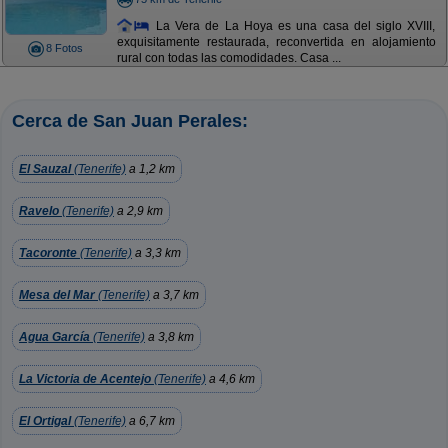
La Vera de La Hoya es una casa del siglo XVIII,
exquisitamente restaurada, reconvertida en alojamiento
8 Fotos
rural con todas las comodidades. Casa ...
Cerca de San Juan Perales:
El Sauzal
(Tenerife)
a 1,2 km
Ravelo
(Tenerife)
a 2,9 km
Tacoronte
(Tenerife)
a 3,3 km
Mesa del Mar
(Tenerife)
a 3,7 km
Agua García
(Tenerife)
a 3,8 km
La Victoria de Acentejo
(Tenerife)
a 4,6 km
El Ortigal
(Tenerife)
a 6,7 km