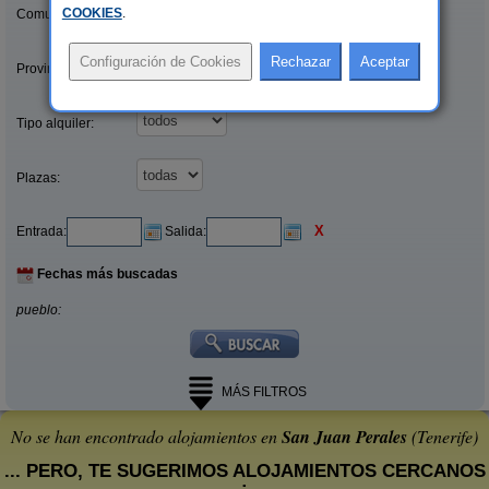
COOKIES
.
Comunidades:
Provincias/Islas:
Tipo alquiler:
Plazas:
X
Entrada:
Salida:
Fechas más buscadas
pueblo:
MÁS FILTROS
No se han encontrado alojamientos en
San Juan Perales
(Tenerife)
... PERO, TE SUGERIMOS ALOJAMIENTOS CERCANOS
: