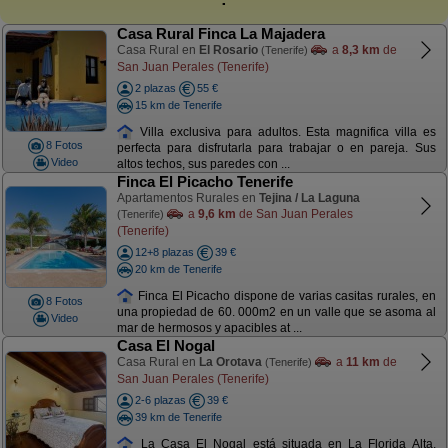
Casa Rural Finca La Majadera
Casa Rural en
El Rosario
a
8,3 km
de
(Tenerife)
San Juan Perales (Tenerife)
2 plazas
55 €
15 km de Tenerife
Villa exclusiva para adultos. Esta magnifica villa es
8 Fotos
perfecta para disfrutarla para trabajar o en pareja. Sus
Video
altos techos, sus paredes con ...
Finca El Picacho Tenerife
Apartamentos Rurales en
Tejina / La Laguna
a
9,6 km
de San Juan Perales
(Tenerife)
(Tenerife)
12+8 plazas
39 €
20 km de Tenerife
Finca El Picacho dispone de varias casitas rurales, en
8 Fotos
una propiedad de 60. 000m2 en un valle que se asoma al
Video
mar de hermosos y apacibles at ...
Casa El Nogal
Casa Rural en
La Orotava
a
11 km
de
(Tenerife)
San Juan Perales (Tenerife)
2-6 plazas
39 €
39 km de Tenerife
La Casa El Nogal está situada en La Florida Alta,