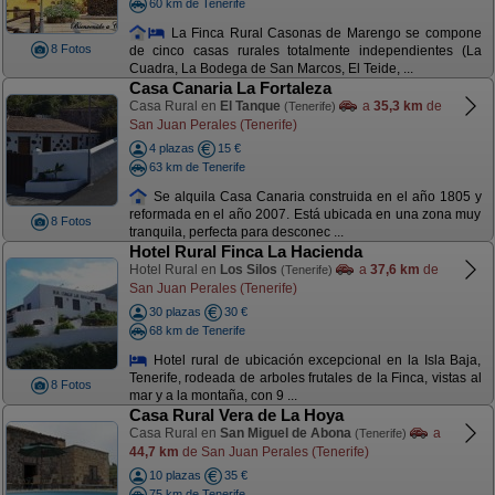
60 km de Tenerife
La Finca Rural Casonas de Marengo se compone
8 Fotos
de cinco casas rurales totalmente independientes (La
Cuadra, La Bodega de San Marcos, El Teide, ...
Casa Canaria La Fortaleza
Casa Rural en
El Tanque
a
35,3 km
de
(Tenerife)
San Juan Perales (Tenerife)
4 plazas
15 €
63 km de Tenerife
Se alquila Casa Canaria construida en el año 1805 y
reformada en el año 2007. Está ubicada en una zona muy
8 Fotos
tranquila, perfecta para desconec ...
Hotel Rural Finca La Hacienda
Hotel Rural en
Los Silos
a
37,6 km
de
(Tenerife)
San Juan Perales (Tenerife)
30 plazas
30 €
68 km de Tenerife
Hotel rural de ubicación excepcional en la Isla Baja,
Tenerife, rodeada de arboles frutales de la Finca, vistas al
8 Fotos
mar y a la montaña, con 9 ...
Casa Rural Vera de La Hoya
Casa Rural en
San Miguel de Abona
a
(Tenerife)
44,7 km
de San Juan Perales (Tenerife)
10 plazas
35 €
75 km de Tenerife