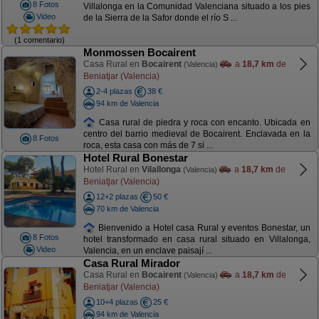
8 Fotos
Villalonga en la Comunidad Valenciana situado a los pies
Video
de la Sierra de la Safor donde el río S ...
(1 comentario)
Monmossen Bocairent
Casa Rural en
Bocairent
a
18,7 km
de
(Valencia)
Beniatjar (Valencia)
2-4 plazas
38 €
94 km de Valencia
Casa rural de piedra y roca con encanto. Ubicada en
centro del barrio medieval de Bocairent. Enclavada en la
8 Fotos
roca, esta casa con más de 7 si ...
Hotel Rural Bonestar
Hotel Rural en
Vilallonga
a
18,7 km
de
(Valencia)
Beniatjar (Valencia)
12+2 plazas
50 €
70 km de Valencia
Bienvenido a Hotel casa Rural y eventos Bonestar, un
8 Fotos
hotel transformado en casa rural situado en Villalonga,
Video
Valencia, en un enclave paisají ...
Casa Rural Mirador
Casa Rural en
Bocairent
a
18,7 km
de
(Valencia)
Beniatjar (Valencia)
10+4 plazas
25 €
94 km de Valencia