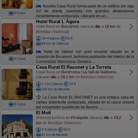
Nuestra Casa Rural forma parte de un edificio del sigo
XV de planta cuadrada con grandes dimensiones
8 Fotos
recientemente restaurada. Ubicada en un ...
Hotel Rural L´Àgora
Hotel Rural en
Bocairent
a
19 km
de
(Valencia)
Beniatjar (Valencia)
16+4 plazas
55 €
93 km de Valencia
Hotel de interior con gran encanto situado en el
corazón de Bocairent, bellísima población del interior de la
8 Fotos
Comunidad Valenciana. Destaca ...
Casa Rural El Raconet y La Torreta
Casa Rural en
Benirrama / La Vall de Gallinera
a
19,1 km
de Beniatjar (Valencia)
(Alicante)
2-10+2 plazas
19 €
100 km de Alicante
La Casa Rural EL RACONET es una antigua casa de
campo totalmente restaurada, situada en el casco urbano
8 Fotos
del encantador pueblecito de Benirra ...
El Molí
Vivienda turística en
Penáguila
a
19,2
(Alicante)
km
de Beniatjar (Valencia)
4-9 plazas
50 €
67 km de Alicante