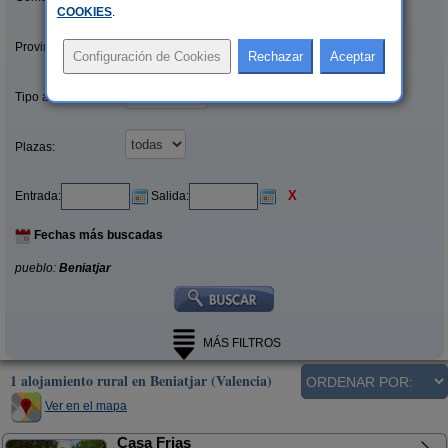
COOKIES
.
Provincias/Islas:
Tipo alquiler:
Plazas:
X
Entrada:
Salida:
Fechas más buscadas
pueblo:
Beniatjar
MÁS FILTROS
1 alojamiento rural en Beniatjar (Valencia)
Ver en el mapa
Casa Frias