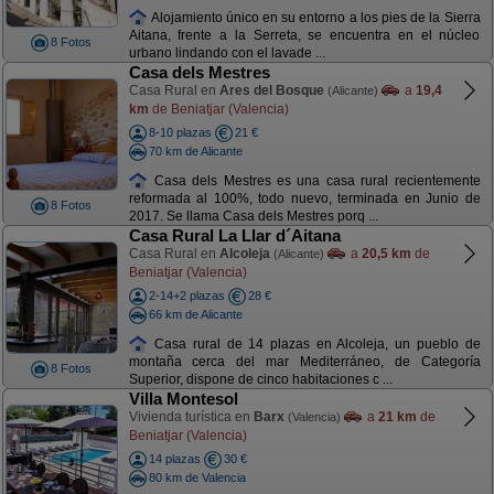
Alojamiento único en su entorno a los pies de la Sierra
Aitana, frente a la Serreta, se encuentra en el núcleo
8 Fotos
urbano lindando con el lavade ...
Casa dels Mestres
Casa Rural en
Ares del Bosque
a
19,4
(Alicante)
km
de Beniatjar (Valencia)
8-10 plazas
21 €
70 km de Alicante
Casa dels Mestres es una casa rural recientemente
reformada al 100%, todo nuevo, terminada en Junio de
8 Fotos
2017. Se llama Casa dels Mestres porq ...
Casa Rural La Llar d´Aitana
Casa Rural en
Alcoleja
a
20,5 km
de
(Alicante)
Beniatjar (Valencia)
2-14+2 plazas
28 €
66 km de Alicante
Casa rural de 14 plazas en Alcoleja, un pueblo de
montaña cerca del mar Mediterráneo, de Categoría
8 Fotos
Superior, dispone de cinco habitaciones c ...
Villa Montesol
Vivienda turística en
Barx
a
21 km
de
(Valencia)
Beniatjar (Valencia)
14 plazas
30 €
80 km de Valencia