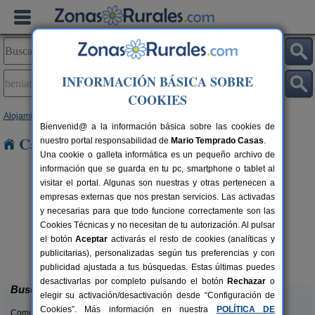
INFORMACIÓN BÁSICA SOBRE
COOKIES
Alojamientos
>
Comunidad Valenciana
>
Valencia
> Beniatjar
Bienvenid@ a la información básica sobre las cookies de
Casas Rurales en Beniatjar
nuestro portal responsabilidad de
Mario Temprado Casas
.
Una cookie o galleta informática es un pequeño archivo de
información que se guarda en tu pc, smartphone o tablet al
visitar el portal. Algunas son nuestras y otras pertenecen a
empresas externas que nos prestan servicios. Las activadas
y necesarias para que todo funcione correctamente son las
Cookies Técnicas y no necesitan de tu autorización. Al pulsar
el botón
Aceptar
activarás el resto de cookies (analíticas y
La Casa del Lago
C
rs.
6+2 pers.
publicitarias), personalizadas según tus preferencias y con
 €
50 €
Anna (Valencia)
desde
publicidad ajustada a tus búsquedas. Estas últimas puedes
desactivarlas por completo pulsando el botón
Rechazar
o
Buscar
elegir su activación/desactivación desde “Configuración de
Cookies”. Más información en nuestra
POLÍTICA DE
Comunidades: