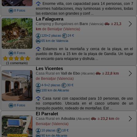
Enorme villa, con capacidad para 14 personas, con 7
enormes habitaciones, muy luminosas y exteriores, todas
8 Fotos
las estancias son grandes y conf ...
La Falaguera
Camping y Bungalows en
Barx
a
21,3
(Valencia)
km
de Beniatjar (Valencia)
120+2 plazas
24 €
65 km de Valencia
Estamos en la montaña y cerca de la playa, en el
8 Fotos
pueblo de Barx a 15 km de la playa de Gandía. Un lugar
de encanto para relajarse y disfruta ...
(1 comentario)
Les Vicentes
Casa Rural en
Vall de Ebo
a
22,8 km
(Alicante)
de Beniatjar (Valencia)
4-9+2 plazas
30 €
100 km de Alicante
Casa rural con capacidad para 10 personas, de uso
no compartido. Ubicada en el casco urbano de un
8 Fotos
tranquilo pueblo, rodeado de montañas. Est ...
El Parralet
Casa Rural en
Adsubia
a
23,2 km
de
(Alicante)
Beniatjar (Valencia)
10 plazas
18 €
90 km de Alicante