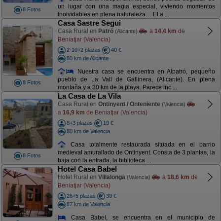
un lugar con una magia especial, viviendo momentos
8 Fotos
inolvidables en plena naturaleza… El a ...
Casa Sastre Segui
Casa Rural en
Patró
a
14,4 km
de
(Alicante)
Beniatjar (Valencia)
2-10+2 plazas
40 €
80 km de Alicante
Nuestra casa se encuentra en Alpatró, pequeño
pueblo de La Vall de Gallinera, (Alicante). En plena
8 Fotos
montaña y a 30 km de la playa. Parece inc ...
La Casa de La Vila
Casa Rural en
Ontinyent / Onteniente
(Valencia)
a
16,9 km
de Beniatjar (Valencia)
8+3 plazas
19 €
80 km de Valencia
Casa totalmente restaurada situada en el barrio
medieval amurallado de Ontinyent. Consta de 3 plantas, la
8 Fotos
baja con la entrada, la biblioteca ...
Hotel Casa Babel
Hotel Rural en
Villalonga
a
18,6 km
de
(Valencia)
Beniatjar (Valencia)
26+5 plazas
39 €
87 km de Valencia
Casa Babel, se encuentra en el municipio de