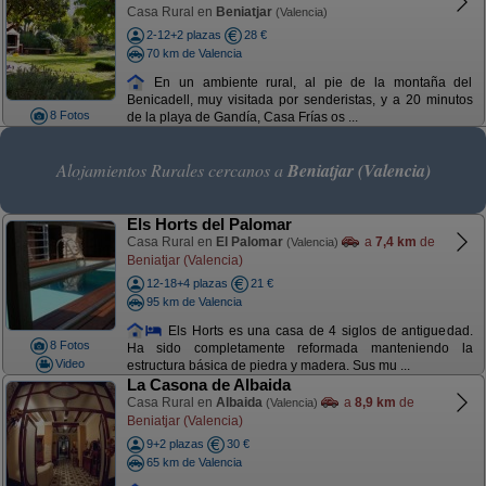
Casa Rural en
Beniatjar
(Valencia)
2-12+2 plazas
28 €
70 km de Valencia
En un ambiente rural, al pie de la montaña del
Benicadell, muy visitada por senderistas, y a 20 minutos
8 Fotos
de la playa de Gandía, Casa Frías os ...
Alojamientos Rurales cercanos a
Beniatjar (Valencia)
Els Horts del Palomar
Casa Rural en
El Palomar
a
7,4 km
de
(Valencia)
Beniatjar (Valencia)
12-18+4 plazas
21 €
95 km de Valencia
Els Horts es una casa de 4 siglos de antiguedad.
8 Fotos
Ha sido completamente reformada manteniendo la
Video
estructura básica de piedra y madera. Sus mu ...
La Casona de Albaida
Casa Rural en
Albaida
a
8,9 km
de
(Valencia)
Beniatjar (Valencia)
9+2 plazas
30 €
65 km de Valencia