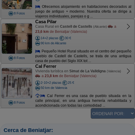
Ofrecemos alojamiento en habitaciones decorados al
juego de antiguo + moderno. Nuestra oferta se dirige a
8 Fotos
viajeros individuales, parejas o g ...
Casa Pilar
Casa Rural en
Castell de Castells
a
(Alicante)
23,6 km
de Beniatjar (Valencia)
14+2 plazas
30 €
90 km de Alicante
Pequeño Hotel Rural situado en el centro del pequeño
pueblo de Castell de Castells, se trata de una antigua
8 Fotos
casa de pueblo del Siglo XIX tot ...
Cal Ferrer
Vivienda turística en
Simat de La Valldigna
(Valencia)
a
23,8 km
de Beniatjar (Valencia)
2-10+2 plazas
25 €
50 km de Valencia
Cal Ferrer es una casa de pueblo situada en la
calle principal, en una antigua herrería rehabilitada y
8 Fotos
acondicionada con todas las comodidad ...
Cerca de Beniatjar: