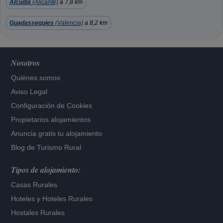
Alcudia
(Alicante)
a 7,8 km
Guadassequies
(Valencia)
a 8,2 km
Nosotros
Quiénes somos
Aviso Legal
Configuración de Cookies
Propietarios alojamientos
Anuncia gratis tu alojamiento
Blog de Turismo Rural
Tipos de alojamiento:
Casas Rurales
Hoteles
y
Hoteles Rurales
Hostales Rurales