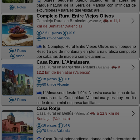
Agres, pequeño pueblo situado en la ladera del
parque natural de la Serra de Mariola con infinidad de
8 Fotos
excursiones y parajes que visitar: are ...
Complejo Rural Entre Viejos Olivos
Complejo Rural en
Benicolet
a
11,1
(Valencia)
km
de Beniatjar (Valencia)
2-6+1 plazas
40 €
86 km de Valencia
El Complejo Rural Entre Viejos Olivos es un pequeño
8 Fotos
Resort a pie de montaña y en plena naturaleza compueto
Video
por cabañas de madera completamen ...
Casa Rural L´Almàssera
Casa Rural en
Margarida / Planes
a
(Alicante)
12,2 km
de Beniatjar (Valencia)
18 plazas
30 €
60 km de Alicante
L´Almassera desde 1.994. Nuestra casa fue una de las
pioneras en la Comunidad Valenciana y es hoy en día
8 Fotos
sede de una mini-empresa familiar. ...
Casa Rotja
Casa Rural en
Bellús
a
12,8 km
de
(Valencia)
Beniatjar (Valencia)
16 plazas
34 €
70 km de Valencia
Casa Rural independiente, donde podrás degustar de