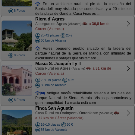
En un ambiente rural, al pie de la montaña del
Benicadell, muy visitada por senderistas, y a 20 minutos
8 Fotos
de la playa de Gandía, Casa Frías os ...
Riera d´Agres
Albergue en
Agres
a
30,8 km
de
(Alicante)
Càrcer (Valencia)
25-42 plazas
25 €
60 km de Alicante
Agres, pequeño pueblo situado en la ladera del
parque natural de la Serra de Mariola con infinidad de
8 Fotos
excursiones y parajes que visitar: are ...
Masia S. Joaquín I y II
Casa Rural en
Agres
a
31 km
de
(Alicante)
Càrcer (Valencia)
2-30+9 plazas
40 €
80 km de Alicante
Antigua masía rehabilitada situada a los pies del
Parque Natural de Sierra Marola. Vistas panorámicas y
8 Fotos
gran tranquilidad. La masía está com ...
Finca San Agustín
Casa Rural en
Ontinyent / Onteniente
(Valencia)
a
32 km
de Càrcer (Valencia)
16+10 plazas
50 €
85 km de Valencia