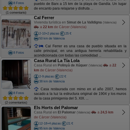
8 Fotos
pueblo de Barx a 15 km de la playa de Gandía. Un lugar
de encanto para relajarse y disfruta ...
(1 comentario)
Cal Ferrer
Vivienda turística en
Simat de La Valldigna
(Valencia)
a
22 km
de Càrcer (Valencia)
2-10+2 plazas
25 €
50 km de Valencia
Cal Ferrer es una casa de pueblo situada en la
calle principal, en una antigua herrería rehabilitada y
8 Fotos
acondicionada con todas las comodidad ...
Casa Rural La Tía Lola
Casa Rural en
Polinyà de Xúquer
a
22
(Valencia)
km
de Càrcer (Valencia)
2-9 plazas
22 €
38 km de Valencia
Casa restaurada con mimo en el año 2007, hemos
8 Fotos
sacado a la luz la estructura original de 1904 y los muros
de la casa primigenia del S. XIX. ...
(2 comentarios)
Els Horts del Palomar
Casa Rural en
El Palomar
a
24,5 km
(Valencia)
de Càrcer (Valencia)
12-18+4 plazas
21 €
95 km de Valencia