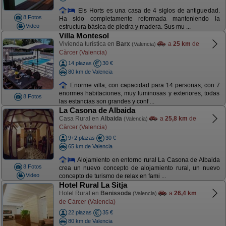
Els Horts es una casa de 4 siglos de antiguedad.
8 Fotos
Ha sido completamente reformada manteniendo la
Video
estructura básica de piedra y madera. Sus mu ...
Villa Montesol
Vivienda turística en
Barx
a
25 km
de
(Valencia)
Càrcer (Valencia)
14 plazas
30 €
80 km de Valencia
Enorme villa, con capacidad para 14 personas, con 7
enormes habitaciones, muy luminosas y exteriores, todas
8 Fotos
las estancias son grandes y conf ...
La Casona de Albaida
Casa Rural en
Albaida
a
25,8 km
de
(Valencia)
Càrcer (Valencia)
9+2 plazas
30 €
65 km de Valencia
Alojamiento en entorno rural La Casona de Albaida
8 Fotos
crea un nuevo concepto de alojamiento rural, un nuevo
Video
concepto de turismo de relax en fami ...
Hotel Rural La Sitja
Hotel Rural en
Benissoda
a
26,4 km
(Valencia)
de Càrcer (Valencia)
22 plazas
35 €
80 km de Valencia