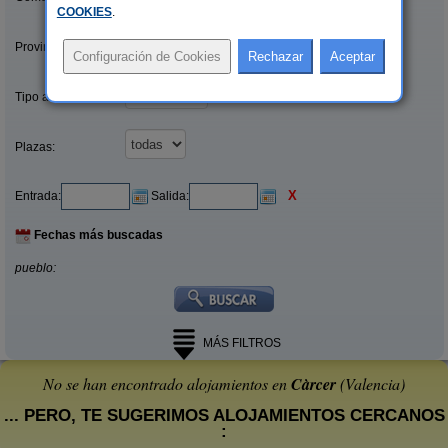
COOKIES
.
Provincias/Islas:
Tipo alquiler:
Plazas:
X
Entrada:
Salida:
Fechas más buscadas
pueblo:
MÁS FILTROS
No se han encontrado alojamientos en
Càrcer
(Valencia)
... PERO, TE SUGERIMOS ALOJAMIENTOS CERCANOS
: