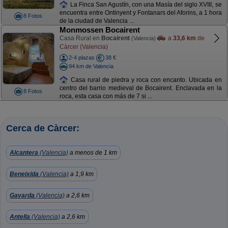
La Finca San Agustín, con una Masía del siglo XVIII, se
encuentra entre Ontinyent y Fontanars del Aforins, a 1 hora
8 Fotos
de la ciudad de Valencia ...
Monmossen Bocairent
Casa Rural en
Bocairent
a
33,6 km
de
(Valencia)
Càrcer (Valencia)
2-4 plazas
38 €
94 km de Valencia
Casa rural de piedra y roca con encanto. Ubicada en
centro del barrio medieval de Bocairent. Enclavada en la
8 Fotos
roca, esta casa con más de 7 si ...
Cerca de Càrcer:
Alcantera
(Valencia)
a menos de 1 km
Beneixida
(Valencia)
a 1,9 km
Gavarda
(Valencia)
a 2,6 km
Antella
(Valencia)
a 2,6 km