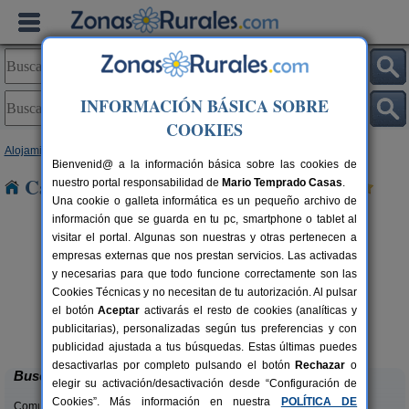
INFORMACIÓN BÁSICA SOBRE
COOKIES
Alojamientos
>
Comunidad Valenciana
>
Valencia
> Càrcer
Bienvenid@ a la información básica sobre las cookies de
Casas Rurales cerca de Càrcer
nuestro portal responsabilidad de
Mario Temprado Casas
.
Una cookie o galleta informática es un pequeño archivo de
información que se guarda en tu pc, smartphone o tablet al
visitar el portal. Algunas son nuestras y otras pertenecen a
empresas externas que nos prestan servicios. Las activadas
y necesarias para que todo funcione correctamente son las
Cookies Técnicas y no necesitan de tu autorización. Al pulsar
el botón
Aceptar
activarás el resto de cookies (analíticas y
La Casa del Lago
C
rs.
6+2 pers.
publicitarias), personalizadas según tus preferencias y con
 €
50 €
Anna (Valencia)
desde
publicidad ajustada a tus búsquedas. Estas últimas puedes
desactivarlas por completo pulsando el botón
Rechazar
o
Buscar
elegir su activación/desactivación desde “Configuración de
Cookies”. Más información en nuestra
POLÍTICA DE
Comunidades: