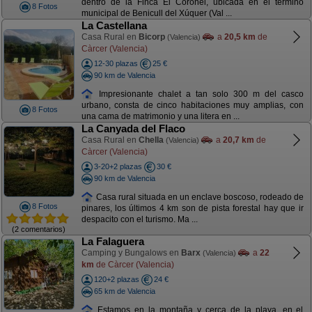
dentro de la Finca El Coronel, ubicada en el término
8 Fotos
municipal de Benicull del Xúquer (Val ...
La Castellana
Casa Rural en
Bicorp
a
20,5 km
de
(Valencia)
Càrcer (Valencia)
12-30 plazas
25 €
90 km de Valencia
Impresionante chalet a tan solo 300 m del casco
urbano, consta de cinco habitaciones muy amplias, con
8 Fotos
una cama de matrimonio y una litera en ...
La Canyada del Flaco
Casa Rural en
Chella
a
20,7 km
de
(Valencia)
Càrcer (Valencia)
3-20+2 plazas
30 €
90 km de Valencia
Casa rural situada en un enclave boscoso, rodeado de
8 Fotos
pinares, los últimos 4 km son de pista forestal hay que ir
despacito con el turismo. Ma ...
(2 comentarios)
La Falaguera
Camping y Bungalows en
Barx
a
22
(Valencia)
km
de Càrcer (Valencia)
120+2 plazas
24 €
65 km de Valencia
Estamos en la montaña y cerca de la playa, en el