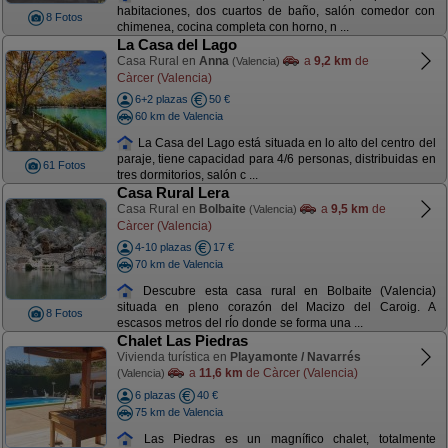
habitaciones, dos cuartos de baño, salón comedor con
8 Fotos
chimenea, cocina completa con horno, n ...
La Casa del Lago
Casa Rural en
Anna
a
9,2 km
de
(Valencia)
Càrcer (Valencia)
6+2 plazas
50 €
60 km de Valencia
La Casa del Lago está situada en lo alto del centro del
paraje, tiene capacidad para 4/6 personas, distribuidas en
61 Fotos
tres dormitorios, salón c ...
Casa Rural Lera
Casa Rural en
Bolbaite
a
9,5 km
de
(Valencia)
Càrcer (Valencia)
4-10 plazas
17 €
70 km de Valencia
Descubre esta casa rural en Bolbaite (Valencia)
situada en pleno corazón del Macizo del Caroig. A
8 Fotos
escasos metros del rÍo donde se forma una ...
Chalet Las Piedras
Vivienda turística en
Playamonte / Navarrés
a
11,6 km
de Càrcer (Valencia)
(Valencia)
6 plazas
40 €
75 km de Valencia
Las Piedras es un magnífico chalet, totalmente