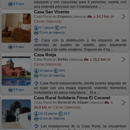
equipado y con capacidad para 6 personas, cuenta con
8 Fotos
una vivienda principal con 3 habitacione ...
Casa San Vicente
Casa Rural en
Enguera
a
14,3 km
de
(Valencia)
Càrcer (Valencia)
5-7 plazas
19 €
70 km de Valencia
Casa con la distribución y los espacios de las
viviendas de pueblo de antaño, pero totalmente
8 Fotos
reformada y de estilo moderno. Dispone de 4 ha ...
Casa Rotja
Casa Rural en
Bellús
a
15,2 km
de
(Valencia)
Càrcer (Valencia)
16 plazas
34 €
70 km de Valencia
Casa Rural independiente, donde podrás degustar de
un lugar con una magia especial, viviendo momentos
8 Fotos
inolvidables en plena naturaleza… El a ...
Casa Rural Solidaria Finca El Coronel
Casa Rural en
Benicull de Xúquer
a
(Valencia)
20,4 km
de Càrcer (Valencia)
10-16 plazas
33 €
42 km de Valencia
Las instalaciones de la Casa Rural, se encuentran