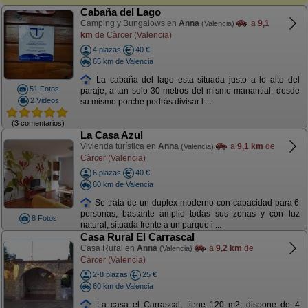
Cabaña del Lago
Camping y Bungalows en
Anna
a
9,1
(Valencia)
km
de Càrcer (Valencia)
4 plazas
40 €
65 km de Valencia
La cabaña del lago esta situada justo a lo alto del
51 Fotos
paraje, a tan solo 30 metros del mismo manantial, desde
2 Videos
su mismo porche podrás divisar l ...
(3 comentarios)
La Casa Azul
Vivienda turística en
Anna
a
9,1 km
de
(Valencia)
Càrcer (Valencia)
6 plazas
40 €
60 km de Valencia
Se trata de un duplex moderno con capacidad para 6
personas, bastante amplio todas sus zonas y con luz
8 Fotos
natural, situada frente a un parque i ...
Casa Rural El Carrascal
Casa Rural en
Anna
a
9,2 km
de
(Valencia)
Càrcer (Valencia)
2-8 plazas
25 €
60 km de Valencia
La casa el Carrascal, tiene 120 m2, dispone de 4