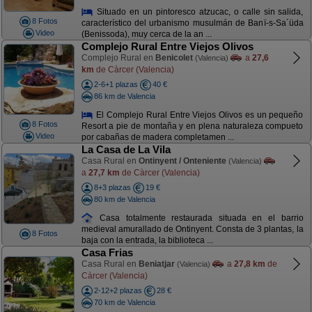
Situado en un pintoresco atzucac, o calle sin salida,
8 Fotos
característico del urbanismo musulmán de Banï-s-Sa´üda
Video
(Benissoda), muy cerca de la an ...
Complejo Rural Entre Viejos Olivos
Complejo Rural en
Benicolet
a
27,6
(Valencia)
km
de Càrcer (Valencia)
2-6+1 plazas
40 €
86 km de Valencia
El Complejo Rural Entre Viejos Olivos es un pequeño
8 Fotos
Resort a pie de montaña y en plena naturaleza compueto
Video
por cabañas de madera completamen ...
La Casa de La Vila
Casa Rural en
Ontinyent / Onteniente
(Valencia)
a
27,7 km
de Càrcer (Valencia)
8+3 plazas
19 €
80 km de Valencia
Casa totalmente restaurada situada en el barrio
medieval amurallado de Ontinyent. Consta de 3 plantas, la
8 Fotos
baja con la entrada, la biblioteca ...
Casa Frias
Casa Rural en
Beniatjar
a
27,8 km
de
(Valencia)
Càrcer (Valencia)
2-12+2 plazas
28 €
70 km de Valencia