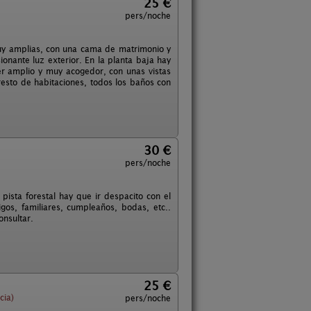
25 €
pers/noche
muy amplias, con una cama de matrimonio y
onante luz exterior. En la planta baja hay
er amplio y muy acogedor, con unas vistas
resto de habitaciones, todos los baños con
30 €
pers/noche
ista forestal hay que ir despacito con el
os, familiares, cumpleaños, bodas, etc..
nsultar.
25 €
cia)
pers/noche