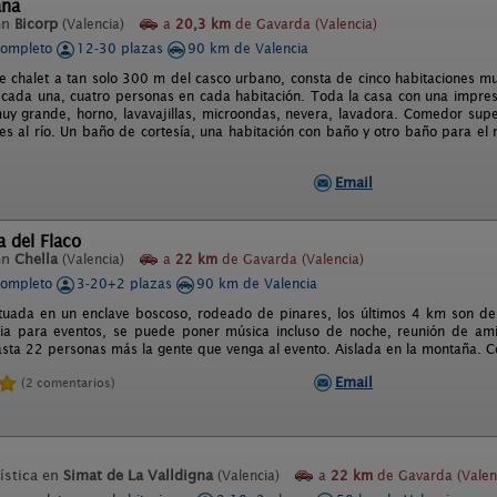
ana
en
Bicorp
(Valencia)
a
20,3 km
de Gavarda (Valencia)
completo
12-30 plazas
90 km de Valencia
e chalet a tan solo 300 m del casco urbano, consta de cinco habitaciones 
n cada una, cuatro personas en cada habitación. Toda la casa con una impresi
uy grande, horno, lavavajillas, microondas, nevera, lavadora. Comedor sup
es al río. Un baño de cortesía, una habitación con baño y otro baño para el 
Email
 del Flaco
en
Chella
(Valencia)
a
22 km
de Gavarda (Valencia)
completo
3-20+2 plazas
90 km de Valencia
ituada en un enclave boscoso, rodeado de pinares, los últimos 4 km son de p
ia para eventos, se puede poner música incluso de noche, reunión de amig
sta 22 personas más la gente que venga al evento. Aislada en la montaña. Co
Email
(2 comentarios)
ística en
Simat de La Valldigna
(Valencia)
a
22 km
de Gavarda (Valen