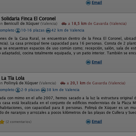
Email
 Solidaria Finca El Coronel
en
Benicull de Xúquer
(Valencia)
a
18,5 km
de Gavarda (Valencia)
completo
10-16 plazas
42 km de Valencia
iones de la Casa Rural, se encuentran dentro de la Finca El Coronel, ubicad
ncia). La casa principal tiene capacidad para 16 personas. Consta de 2 planta
ja se encuentran espacios de uso común como; recepción, salón, sala de es
 adaptado), cocina totalmente equipada, y un patio interior. También se en
Email
 La Tía Lola
en
Polinyà de Xúquer
(Valencia)
a
20,1 km
de Gavarda (Valencia)
completo
2-9 plazas
38 km de Valencia
ada con mimo en el año 2007, hemos sacado a la luz la estructura original 
La casa está localizada en el conjunto de edificios modernistas de la Plaza M
habitaciones, con capacidad para 8 personas. Polinyà de Xúquer es un mun
o de naranjos y arrozales a pocos kilómetros de las playas de Cullera y Sueca
Email
(2 comentarios)