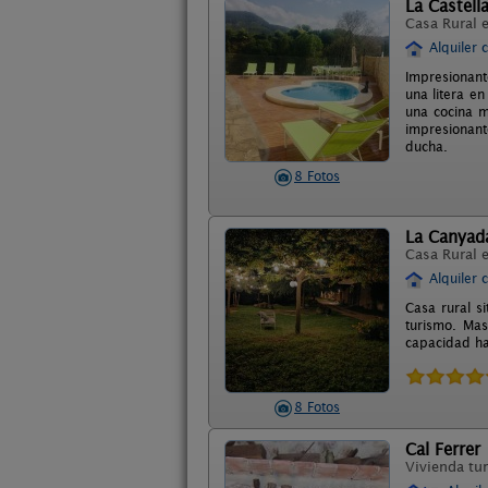
La Castell
Casa Rural 
Alquiler 
Impresionant
una litera e
una cocina m
impresionant
ducha.
8 Fotos
La Canyada
Casa Rural 
Alquiler 
Casa rural s
turismo. Mas
capacidad ha
8 Fotos
Cal Ferrer
Vivienda tur