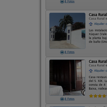
8 Fotos
Casa Rural
Casa Rural 
Alquiler 
Las instalac
Xúquer (Vale
la planta ba
de baño (Uno
8 Fotos
Casa Rural
Casa Rural 
Alquiler 
Casa restaur
del S. XIX. 
consta de 4 
Baixa, rodead
8 Fotos