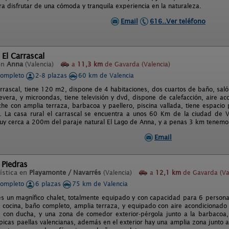
ra disfrutar de una cómoda y tranquila experiencia en la naturaleza.
Email
616..Ver teléfono
 El Carrascal
en
Anna
(Valencia)
a
11,3 km
de Gavarda (Valencia)
completo
2-8 plazas
60 km de Valencia
arrascal, tiene 120 m2, dispone de 4 habitaciones, dos cuartos de baño, sa
evera, y microondas, tiene televisión y dvd, dispone de calefacción, aire aco
che con amplia terraza, barbacoa y paellero, piscina vallada, tiene espaci
 La casa rural el carrascal se encuentra a unos 60 Km de la ciudad de V
muy cerca a 200m del paraje natural El Lago de Anna, y a penas 3 km tenemos
Email
 Piedras
ística en
Playamonte / Navarrés
(Valencia)
a
12,1 km
de Gavarda (Va
completo
6 plazas
75 km de Valencia
es un magnífico chalet, totalmente equipado y con capacidad para 6 personas
, cocina, baño completo, amplia terraza, y equipado con aire acondicionado 
, con ducha, y una zona de comedor exterior-pérgola junto a la barbacoa
ípicas paellas valencianas, además en el exterior hay una amplia zona junto a