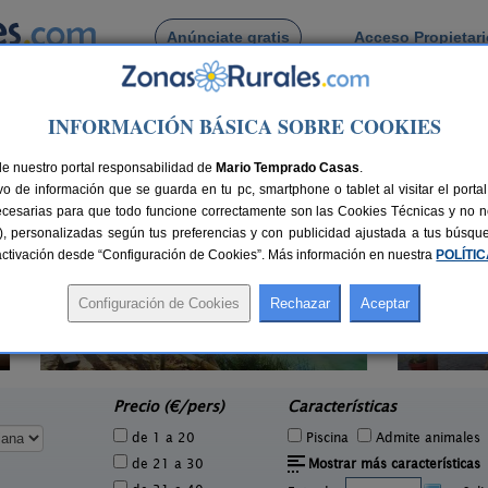
Anúnciate gratis
Acceso Propietar
Busca por pueblo
INFORMACIÓN BÁSICA SOBRE COOKIES
encia
> Gavarda
 de Gavarda
de nuestro portal responsabilidad de
Mario Temprado Casas
.
o de información que se guarda en tu pc, smartphone o tablet al visitar el port
ecesarias para que todo funcione correctamente son las Cookies Técnicas y no ne
rias), personalizadas según tus preferencias y con publicidad ajustada a tus búsq
sactivación desde “Configuración de Cookies”. Más información en nuestra
POLÍTI
Casas Rurales Les Eres de Gátova
2 pers.
20+5 pers.
50 €
28 €
Gátova (Valencia)
e
desde
Precio (€/pers)
Características
de 1 a 20
Piscina
Admite animales
de 21 a 30
Mostrar más características