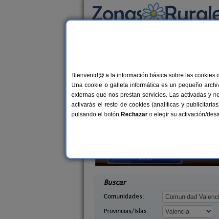
Busca por alojamiento
Alojamientos
>
Comunidad Valenciana
>
Val
Casas Rurales cerca
Bienvenid@ a la información básica sobre las cookies 
Una cookie o galleta informática es un pequeño archiv
externas que nos prestan servicios. Las activadas y n
activarás el resto de cookies (analíticas y publicita
pulsando el botón
Rechazar
o elegir su activación/de
 Lago
La Casa del Lago
4 pers.
6+
40 €
ncia)
Anna (Valencia)
desde
desd
Buscar
Comunidades:
Provincias/Islas: