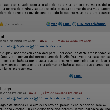
l lago esta situada justo a lo alto del paraje, a tan solo 30 metros de
ar la piscina de piedra y su espectacular cascada además de una vista panorá
dera de apenas 35 m2 dispone de todo lo que necesitas para una estancia
Web
Email
616..Ver teléfonos
(3 comentarios)
zul
ística en
Anna
(Valencia)
a
11,1 km
de Gavarda (Valencia)
completo
6 plazas
60 km de Valencia
un duplex moderno con capacidad para 6 personas, bastante amplio todas sus 
fantil y a 1 minuto del turistico lago de la Albufera. Moderna casa con s
 zona esta bañada por el agua que se encuentra por todas partes, lago, rí
se y conectar con la naturaleza ademas de bañarse puesto que el agua nace al
 un lugar impresionante.
Email
l Lago
en
Anna
(Valencia)
a
11,3 km
de Gavarda (Valencia)
completo
6+2 plazas
60 km de Valencia
Fechas Libres
ago está situada en lo alto del centro del paraje, tiene capacidad para 4/6 
r, baño y cocina. En el exterior tiene dos porches, jardín, barbacoa de uso