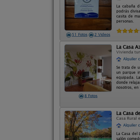
La cabaña de
podrás divis
casita de ma
personas.
51 Fotos
2 Videos
La Casa A
Vivienda tur
Alquiler 
Se trata de 
un parque in
equipada. La
donde relajar
nosotros, en
8 Fotos
La Casa de
Casa Rural 
Alquiler 
La Casa del L
salón comedo