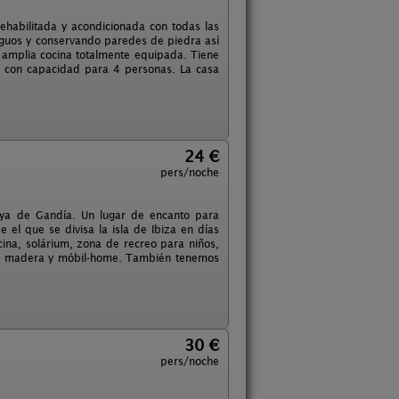
rehabilitada y acondicionada con todas las
guos y conservando paredes de piedra así
 amplia cocina totalmente equipada. Tiene
s, con capacidad para 4 personas. La casa
24 €
pers/noche
aya de Gandía. Un lugar de encanto para
e el que se divisa la isla de Ibiza en días
scina, solárium, zona de recreo para niños,
de madera y móbil-home. También tenemos
30 €
pers/noche