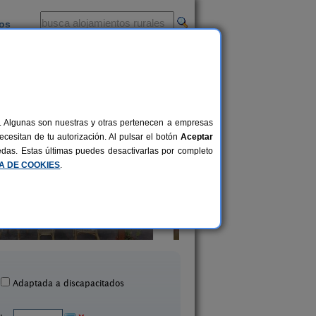
ios
-
al. Algunas son nuestras y otras pertenecen a empresas
cesitan de tu autorización. Al pulsar el botón
Aceptar
uedas. Estas últimas puedes desactivarlas por completo
CA DE COOKIES
.
Casa Rural Mirador
Hotel Rural Bones
10+4 pers.
25 €
Bocairent (Valencia)
Vilallonga (Valenci
desde
Adaptada a discapacitados