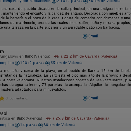
er completo y por habitaciones
2-10+2 plazas
50 km de Valencia
s una casa de pueblo situada en la calle principal, en una antigua herrería 
 manteniendo el encanto y la calidez de antaño. Decorada con muebles anti
de la herrería y el pozo de la casa. Consta de comedor con chimenea y una
ciones de matrimonio, una de las cuales tiene salón, baño y terraza propio
e una terraza en la parte superior y un agradable patio con barbacoa.
Email
ra
Bungalows en
Barx
(Valencia)
a
22,2 km
de Gavarda (Valencia)
completo
120+2 plazas
65 km de Valencia
la montaña y cerca de la playa, en el pueblo de Barx a 15 km de la pl
isfrutar de la naturaleza. En Barx está el pico más alto de la provincia desd
a la costa valenciana. Nuestras instalaciones constan de Bar-Restaurante, pi
uchas de agua caliente y 73 parcelas de acampada. Alquiler de bungalow 
 madera adaptados para minusválidos.
Email
(1 comentario)
esol
ística en
Barx
(Valencia)
a
25,3 km
de Gavarda (Valencia)
completo
14 plazas
80 km de Valencia