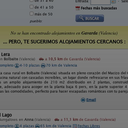
de 31 a 40
Entrada:
-
Sal
de 41 a 50
Fechas más buscadas
más de 50
pueblo:
No se han encontrado alojamientos en
Gavarda
(Valencia)
... PERO, TE SUGERIMOS ALOJAMIENTOS CERCANOS :
 Lera
en
Bolbaite
(Valencia)
a
10,5 km
de Gavarda (Valencia)
completo
4-10 plazas
70 km de Valencia
a casa rural en Bolbaite (Valencia) situada en pleno corazón del Macizo del
scina natural con cascadas increíbles, un lugar donde refrescarse en sus frÍa
es un amplio alojamiento de 210 m2 distribuido en 2 plantas, construid
e, adecuado para acoger en la planta baja 6 pers, en la parte superior 
odas las comodidades, perfecto para hacer escapadas románticas con tu parej
Email
l Lago
Bungalows en
Anna
(Valencia)
a
11,1 km
de Gavarda (Valencia)
completo
4 plazas
65 km de Valencia
Fechas Libres