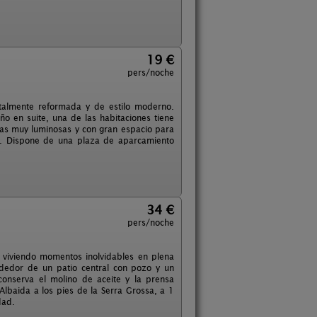
19 €
pers/noche
otalmente reformada y de estilo moderno.
año en suite, una de las habitaciones tiene
bas muy luminosas y con gran espacio para
a. Dispone de una plaza de aparcamiento
34 €
pers/noche
 viviendo momentos inolvidables en plena
ededor de un patio central con pozo y un
conserva el molino de aceite y la prensa
 Albaida a los pies de la Serra Grossa, a 1
dad.