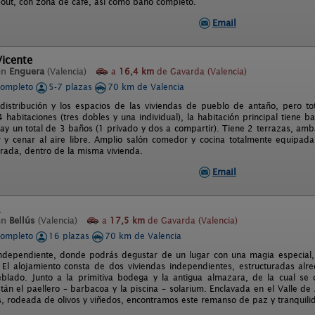
l-out, con zona de café, asi como baño completo.
Email
Vicente
en
Enguera
(Valencia)
a
16,4 km
de Gavarda (Valencia)
completo
5-7 plazas
70 km de Valencia
distribución y los espacios de las viviendas de pueblo de antaño, pero t
habitaciones (tres dobles y una individual), la habitación principal tiene b
ay un total de 3 baños (1 privado y dos a compartir). Tiene 2 terrazas, am
y cenar al aire libre. Amplio salón comedor y cocina totalmente equipad
rrada, dentro de la misma vivienda.
Email
en
Bellús
(Valencia)
a
17,5 km
de Gavarda (Valencia)
completo
16 plazas
70 km de Valencia
ndependiente, donde podrás degustar de un lugar con una magia especial,
El alojamiento consta de dos viviendas independientes, estructuradas alr
lado. Junto a la primitiva bodega y la antigua almazara, de la cual se 
stán el paellero – barbacoa y la piscina – solarium. Enclavada en el Valle de
s, rodeada de olivos y viñedos, encontramos este remanso de paz y tranquili