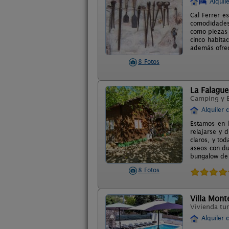
Alquil
Cal Ferrer e
comodidades,
como piezas 
cinco habita
además ofrec
8 Fotos
La Falague
Camping y 
Alquiler 
Estamos en 
relajarse y d
claros, y tod
aseos con d
bungalow de
8 Fotos
Villa Mont
Vivienda tur
Alquiler 