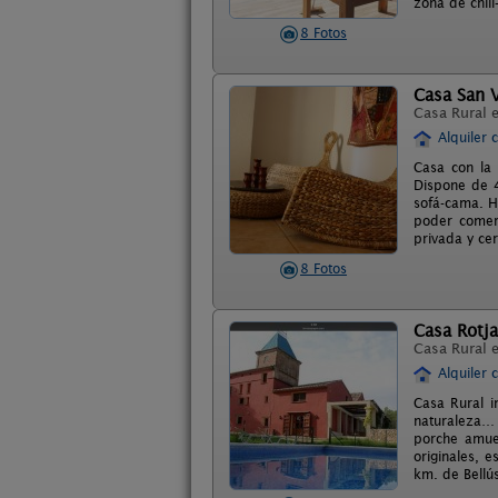
zona de chil
8 Fotos
Casa San 
Casa Rural 
Alquiler 
Casa con la 
Dispone de 4 
sofá-cama. H
poder comer 
privada y ce
8 Fotos
Casa Rotja
Casa Rural 
Alquiler 
Casa Rural i
naturaleza… 
porche amueb
originales, e
km. de Bellú