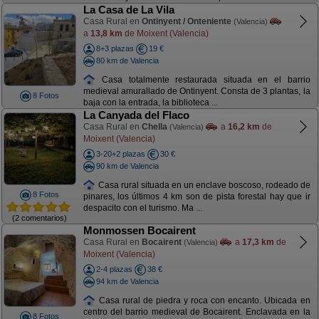
La Casa de La Vila
Casa Rural en
Ontinyent / Onteniente
(Valencia)
a
13,8 km
de Moixent (Valencia)
8+3 plazas
19 €
80 km de Valencia
Casa totalmente restaurada situada en el barrio
medieval amurallado de Ontinyent. Consta de 3 plantas, la
8 Fotos
baja con la entrada, la biblioteca ...
La Canyada del Flaco
Casa Rural en
Chella
a
16,2 km
de
(Valencia)
Moixent (Valencia)
3-20+2 plazas
30 €
90 km de Valencia
Casa rural situada en un enclave boscoso, rodeado de
8 Fotos
pinares, los últimos 4 km son de pista forestal hay que ir
despacito con el turismo. Ma ...
(2 comentarios)
Monmossen Bocairent
Casa Rural en
Bocairent
a
17,3 km
de
(Valencia)
Moixent (Valencia)
2-4 plazas
38 €
94 km de Valencia
Casa rural de piedra y roca con encanto. Ubicada en
centro del barrio medieval de Bocairent. Enclavada en la
8 Fotos