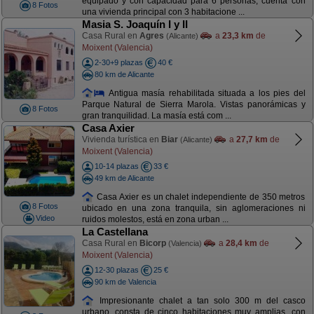
equipado y con capacidad para 6 personas, cuenta con
8 Fotos
una vivienda principal con 3 habitacione ...
Masia S. Joaquín I y II
Casa Rural en
Agres
a
23,3 km
de
(Alicante)
Moixent (Valencia)
2-30+9 plazas
40 €
80 km de Alicante
Antigua masía rehabilitada situada a los pies del
Parque Natural de Sierra Marola. Vistas panorámicas y
8 Fotos
gran tranquilidad. La masía está com ...
Casa Axier
Vivienda turística en
Biar
a
27,7 km
de
(Alicante)
Moixent (Valencia)
10-14 plazas
33 €
49 km de Alicante
Casa Axier es un chalet independiente de 350 metros
8 Fotos
ubicado en una zona tranquila, sin aglomeraciones ni
Video
ruidos molestos, está en zona urban ...
La Castellana
Casa Rural en
Bicorp
a
28,4 km
de
(Valencia)
Moixent (Valencia)
12-30 plazas
25 €
90 km de Valencia
Impresionante chalet a tan solo 300 m del casco
urbano, consta de cinco habitaciones muy amplias, con