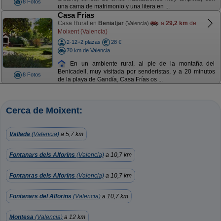
8 Fotos
una cama de matrimonio y una litera en ...
Casa Frias
Casa Rural en
Beniatjar
a
29,2 km
de
(Valencia)
Moixent (Valencia)
2-12+2 plazas
28 €
70 km de Valencia
En un ambiente rural, al pie de la montaña del
Benicadell, muy visitada por senderistas, y a 20 minutos
8 Fotos
de la playa de Gandía, Casa Frías os ...
Cerca de Moixent:
Vallada
(Valencia)
a 5,7 km
Fontanars dels Alforins
(Valencia)
a 10,7 km
Fontanras dels Alforins
(Valencia)
a 10,7 km
Fontanars del Alforins
(Valencia)
a 10,7 km
Montesa
(Valencia)
a 12 km