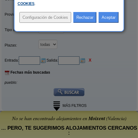
COOKIES
.
Provincias/Islas:
Tipo alquiler:
Plazas:
X
Entrada:
Salida:
Fechas más buscadas
pueblo:
MÁS FILTROS
No se han encontrado alojamientos en
Moixent
(Valencia)
... PERO, TE SUGERIMOS ALOJAMIENTOS CERCANOS
: