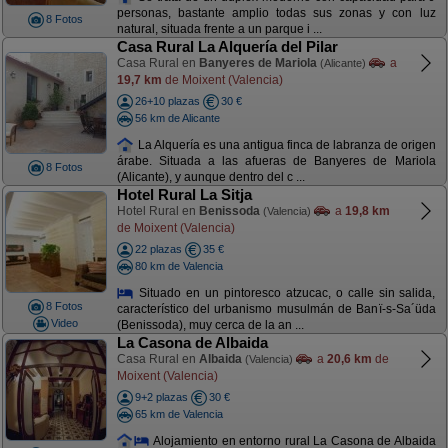
personas, bastante amplio todas sus zonas y con luz
8 Fotos
natural, situada frente a un parque i ...
Casa Rural La Alquería del Pilar
Casa Rural en
Banyeres de Mariola
a
(Alicante)
19,7 km
de Moixent (Valencia)
26+10 plazas
30 €
56 km de Alicante
La Alquería es una antigua finca de labranza de origen
árabe. Situada a las afueras de Banyeres de Mariola
8 Fotos
(Alicante), y aunque dentro del c ...
Hotel Rural La Sitja
Hotel Rural en
Benissoda
a
19,8 km
(Valencia)
de Moixent (Valencia)
22 plazas
35 €
80 km de Valencia
Situado en un pintoresco atzucac, o calle sin salida,
8 Fotos
característico del urbanismo musulmán de Banï-s-Sa´üda
Video
(Benissoda), muy cerca de la an ...
La Casona de Albaida
Casa Rural en
Albaida
a
20,6 km
de
(Valencia)
Moixent (Valencia)
9+2 plazas
30 €
65 km de Valencia
Alojamiento en entorno rural La Casona de Albaida