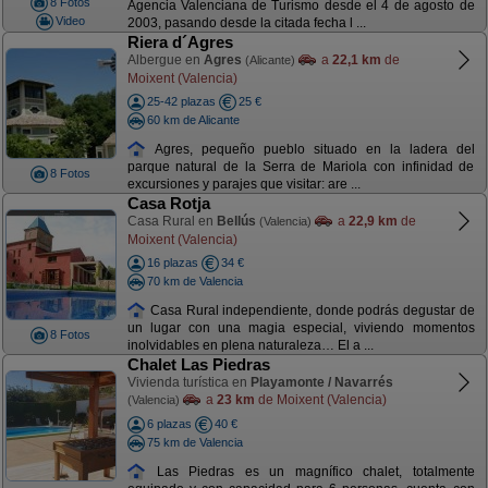
8 Fotos
Agencia Valenciana de Turismo desde el 4 de agosto de
Video
2003, pasando desde la citada fecha l ...
Riera d´Agres
Albergue en
Agres
a
22,1 km
de
(Alicante)
Moixent (Valencia)
25-42 plazas
25 €
60 km de Alicante
Agres, pequeño pueblo situado en la ladera del
parque natural de la Serra de Mariola con infinidad de
8 Fotos
excursiones y parajes que visitar: are ...
Casa Rotja
Casa Rural en
Bellús
a
22,9 km
de
(Valencia)
Moixent (Valencia)
16 plazas
34 €
70 km de Valencia
Casa Rural independiente, donde podrás degustar de
un lugar con una magia especial, viviendo momentos
8 Fotos
inolvidables en plena naturaleza… El a ...
Chalet Las Piedras
Vivienda turística en
Playamonte / Navarrés
a
23 km
de Moixent (Valencia)
(Valencia)
6 plazas
40 €
75 km de Valencia
Las Piedras es un magnífico chalet, totalmente