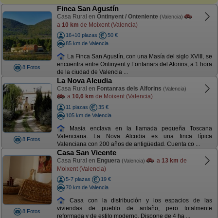
Finca San Agustín
Casa Rural en
Ontinyent / Onteniente
(Valencia)
a
10 km
de Moixent (Valencia)
16+10 plazas
50 €
85 km de Valencia
La Finca San Agustín, con una Masía del siglo XVIII, se
encuentra entre Ontinyent y Fontanars del Aforins, a 1 hora
8 Fotos
de la ciudad de Valencia ...
La Nova Alcudia
Casa Rural en
Fontanras dels Alforins
(Valencia)
a
10,6 km
de Moixent (Valencia)
11 plazas
35 €
105 km de Valencia
Masia enclava en la llamada pequeña Toscana
Valenciana. La Nova Alcudia es una finca típica
8 Fotos
Valenciana con 200 años de antigüedad. Cuenta co ...
Casa San Vicente
Casa Rural en
Enguera
a
13 km
de
(Valencia)
Moixent (Valencia)
5-7 plazas
19 €
70 km de Valencia
Casa con la distribución y los espacios de las
viviendas de pueblo de antaño, pero totalmente
8 Fotos
reformada y de estilo moderno. Dispone de 4 ha ...