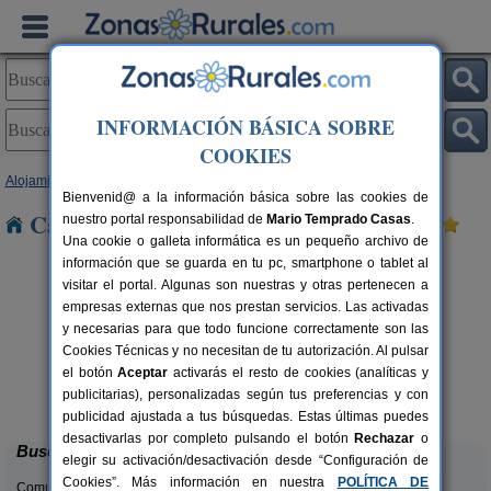
INFORMACIÓN BÁSICA SOBRE
COOKIES
Alojamientos
>
Comunidad Valenciana
>
Valencia
> Moixent
Bienvenid@ a la información básica sobre las cookies de
Casas Rurales cerca de Moixent
nuestro portal responsabilidad de
Mario Temprado Casas
.
Una cookie o galleta informática es un pequeño archivo de
información que se guarda en tu pc, smartphone o tablet al
visitar el portal. Algunas son nuestras y otras pertenecen a
empresas externas que nos prestan servicios. Las activadas
y necesarias para que todo funcione correctamente son las
Cookies Técnicas y no necesitan de tu autorización. Al pulsar
el botón
Aceptar
activarás el resto de cookies (analíticas y
La Casa del Lago
C
rs.
6+2 pers.
publicitarias), personalizadas según tus preferencias y con
 €
50 €
Anna (Valencia)
desde
publicidad ajustada a tus búsquedas. Estas últimas puedes
desactivarlas por completo pulsando el botón
Rechazar
o
Buscar
elegir su activación/desactivación desde “Configuración de
Cookies”. Más información en nuestra
POLÍTICA DE
Comunidades: