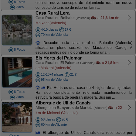
8 Fotos
crea un nuevo concepto de alojamiento rural, un nuevo
Video
concepto de turismo de relax en fami ...
Casa Rural Lera
Casa Rural en
Bolbaite
a
21,6 km
de
(Valencia)
Moixent (Valencia)
4-10 plazas
17 €
70 km de Valencia
Descubre esta casa rural en Bolbaite (Valencia)
situada en pleno corazón del Macizo del Caroig. A
8 Fotos
escasos metros del rÍo donde se forma una ...
Els Horts del Palomar
Casa Rural en
El Palomar
a
21,8 km
(Valencia)
de Moixent (Valencia)
12-18+4 plazas
21 €
95 km de Valencia
Els Horts es una casa de 4 siglos de antiguedad.
8 Fotos
Ha sido completamente reformada manteniendo la
Video
estructura básica de piedra y madera. Sus mu ...
Albergue de Ull de Canals
Albergue en
Banyeres de Mariola
a
22
(Alicante)
km
de Moixent (Valencia)
58 plazas
20 €
60 km de Alicante
El albergue de Ull de Canals esta reconocido por