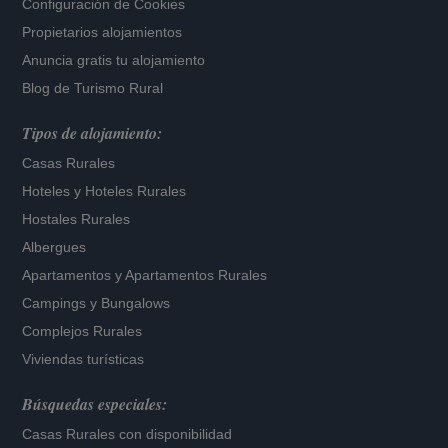
Configuración de Cookies
Propietarios alojamientos
Anuncia gratis tu alojamiento
Blog de Turismo Rural
Tipos de alojamiento:
Casas Rurales
Hoteles
y
Hoteles Rurales
Hostales Rurales
Albergues
Apartamentos
y
Apartamentos Rurales
Campings y Bungalows
Complejos Rurales
Viviendas turísticas
Búsquedas especiales:
Casas Rurales con disponibilidad