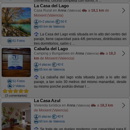
chimenea, cocina completa con horno, n ...
La Casa del Lago
Casa Rural en
Anna
a
18,1 km
de
(Valencia)
Moixent (Valencia)
6+2 plazas
50 €
60 km de Valencia
La Casa del Lago está situada en lo alto del centro del
paraje, tiene capacidad para 4/6 personas, distribuidas en
61 Fotos
tres dormitorios, salón c ...
Cabaña del Lago
Camping y Bungalows en
Anna
a
18,3
(Valencia)
km
de Moixent (Valencia)
4 plazas
40 €
65 km de Valencia
La cabaña del lago esta situada justo a lo alto del
51 Fotos
paraje, a tan solo 30 metros del mismo manantial, desde
2 Videos
su mismo porche podrás divisar l ...
(3 comentarios)
La Casa Azul
Vivienda turística en
Anna
a
18,3 km
(Valencia)
de Moixent (Valencia)
6 plazas
40 €
60 km de Valencia
Se trata de un duplex moderno con capacidad para 6