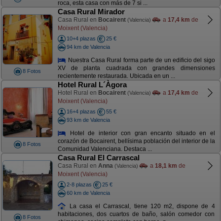
roca, esta casa con más de 7 si ...
Casa Rural Mirador
Casa Rural en
Bocairent
a
17,4 km
de
(Valencia)
Moixent (Valencia)
10+4 plazas
25 €
94 km de Valencia
Nuestra Casa Rural forma parte de un edificio del sigo
XV de planta cuadrada con grandes dimensiones
8 Fotos
recientemente restaurada. Ubicada en un ...
Hotel Rural L´Àgora
Hotel Rural en
Bocairent
a
17,4 km
de
(Valencia)
Moixent (Valencia)
16+4 plazas
55 €
93 km de Valencia
Hotel de interior con gran encanto situado en el
corazón de Bocairent, bellísima población del interior de la
8 Fotos
Comunidad Valenciana. Destaca ...
Casa Rural El Carrascal
Casa Rural en
Anna
a
18,1 km
de
(Valencia)
Moixent (Valencia)
2-8 plazas
25 €
60 km de Valencia
La casa el Carrascal, tiene 120 m2, dispone de 4
habitaciones, dos cuartos de baño, salón comedor con
8 Fotos