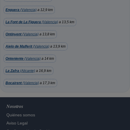
Enguera
(Valencia)
a 12,9 km
La Font de La Figuera
(Valencia)
a 13,5 km
Ontinyent
(Valencia)
a 13,8 km
Aielo de Malferit
(Valencia)
a 13,9 km
Onteniente
(Valencia)
a 14 km
La Zafra
(Alicante)
a 16,9 km
Bocairent
(Valencia)
a 17,3 km
Nosotros
Quiénes somos
Aviso Legal