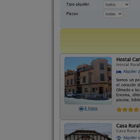
Tipo alquiler:
Plazas:
Hostal Ca
Hostal Rura
Alquiler 
Somos un peq
el corazón d
Olmedo e Isc
Eresma, idón
piscina, bibl
8 Fotos
Casa Rural
Casa Rural 
Alquiler 