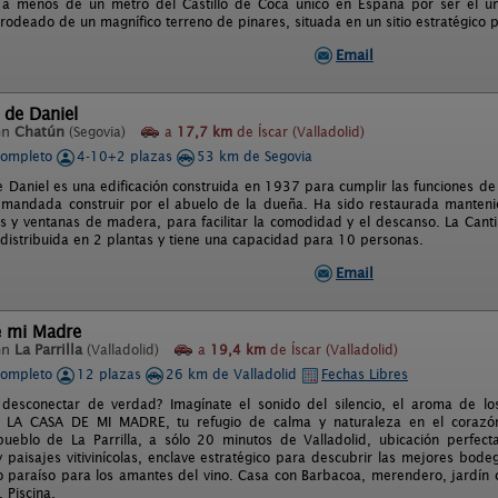
a a menos de un metro del Castillo de Coca único en España por ser el únic
rodeado de un magnífico terreno de pinares, situada en un sitio estratégico p
Email
 de Daniel
en
Chatún
(Segovia)
a
17,7 km
de Íscar (Valladolid)
completo
4-10+2 plazas
53 km de Segovia
 Daniel es una edificación construida en 1937 para cumplir las funciones de 
e mandada construir por el abuelo de la dueña. Ha sido restaurada mantenien
as y ventanas de madera, para facilitar la comodidad y el descanso. La Canti
a distribuida en 2 plantas y tiene una capacidad para 10 personas.
Email
e mi Madre
en
La Parrilla
(Valladolid)
a
19,4 km
de Íscar (Valladolid)
completo
12 plazas
26 km de Valladolid
Fechas Libres
desconectar de verdad? Imagínate el sonido del silencio, el aroma de los
 LA CASA DE MI MADRE, tu refugio de calma y naturaleza en el corazón 
ueblo de La Parrilla, a sólo 20 minutos de Valladolid, ubicación perfecta
 paisajes vitivinícolas, enclave estratégico para descubrir las mejores bod
 paraíso para los amantes del vino. Casa con Barbacoa, merendero, jardín c
 Piscina.