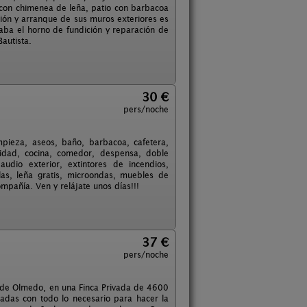
 con chimenea de leña, patio con barbacoa
ción y arranque de sus muros exteriores es
aba el horno de fundición y reparación de
autista.
30 €
pers/noche
mpieza, aseos, baño, barbacoa, cafetera,
uridad, cocina, comedor, despensa, doble
udio exterior, extintores de incendios,
jillas, leña gratis, microondas, muebles de
mpañía. Ven y relájate unos días!!!
37 €
pers/noche
o de Olmedo, en una Finca Privada de 4600
adas con todo lo necesario para hacer la