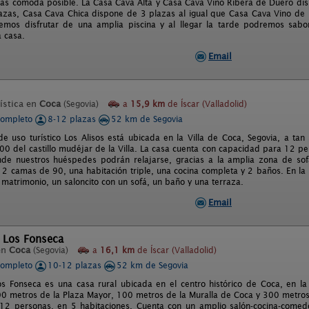
mas cómoda posible. La Casa Cava Alta y Casa Cava Vino Ribera de Duero di
azas, Casa Cava Chica dispone de 3 plazas al igual que Casa Cava Vino de 
remos disfrutar de una amplia piscina y al llegar la tarde podremos sab
 casa.
Email
ística en
Coca
(Segovia)
a
15,9 km
de Íscar (Valladolid)
completo
8-12 plazas
52 km de Segovia
de uso turístico Los Alisos está ubicada en la Villa de Coca, Segovia, a ta
00 del castillo mudéjar de la Villa. La casa cuenta con capacidad para 12 pe
nde nuestros huéspedes podrán relajarse, gracias a la amplia zona de so
 2 camas de 90, una habitación triple, una cocina completa y 2 baños. En la
matrimonio, un saloncito con un sofá, un baño y una terraza.
Email
e Los Fonseca
en
Coca
(Segovia)
a
16,1 km
de Íscar (Valladolid)
completo
10-12 plazas
52 km de Segovia
os Fonseca es una casa rural ubicada en el centro histórico de Coca, en la
00 metros de la Plaza Mayor, 100 metros de la Muralla de Coca y 300 metros 
 12 personas, en 5 habitaciones. Cuenta con un amplio salón-cocina-comed