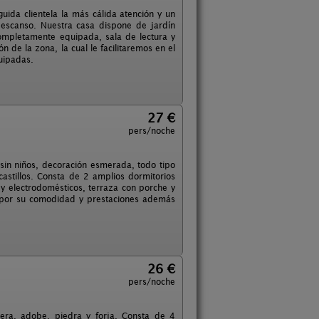
uida clientela la más cálida atención y un
descanso. Nuestra casa dispone de jardín
ompletamente equipada, sala de lectura y
de la zona, la cual le facilitaremos en el
uipadas.
27 €
pers/noche
 sin niños, decoración esmerada, todo tipo
astillos. Consta de 2 amplios dormitorios
 y electrodomésticos, terraza con porche y
á por su comodidad y prestaciones además
26 €
pers/noche
dera, adobe, piedra y forja. Consta de 4