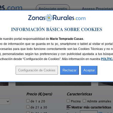
Anúnciate gratis
Acceso Propietar
Busca por pueblo
INFORMACIÓN BÁSICA SOBRE COOKIES
Íscar
de Íscar
de nuestro portal responsabilidad de
Mario Temprado Casas
.
o de información que se guarda en tu pc, smartphone o tablet al visitar el port
ecesarias para que todo funcione correctamente son las Cookies Técnicas y no ne
rias), personalizadas según tus preferencias y con publicidad ajustada a tus búsq
sactivación desde “Configuración de Cookies”. Más información en nuestra
POLÍTI
El Lagar
2 pers.
10+1 pers.
20 €
20 €
Canalejas de Peñafiel (Valladolid)
Vi
e
desde
Precio (€/pers)
Características
de 1 a 20
Piscina
Admite animales
de 21 a 30
Mostrar más características