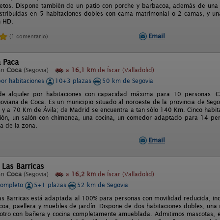
tos. Dispone también de un patio con porche y barbacoa, además de una s
stribuidas en 5 habitaciones dobles con cama matrimonial o 2 camas, y un
n HD.
Email
(1 comentario)
 Paca
en
Coca
(Segovia)
a
16,1 km
de Íscar (Valladolid)
por habitaciones
10+3 plazas
50 km de Segovia
de alquiler por habitaciones con capacidad máxima para 10 personas. C
goviana de Coca. Es un municipio situado al noroeste de la provincia de Seg
d y a 70 Km de Ávila; de Madrid se encuentra a tan sólo 140 Km. Cinco habi
ión, un salón con chimenea, una cocina, un comedor adaptado para 14 per
ca de la zona.
Email
 Las Barricas
en
Coca
(Segovia)
a
16,2 km
de Íscar (Valladolid)
completo
5+1 plazas
52 km de Segovia
as Barricas está adaptada al 100% para personas con movilidad reducida, inc
oa, paellera y muebles de jardín. Dispone de dos habitaciones dobles, una i
otro con bañera y cocina completamente amueblada. Admitimos mascotas, en