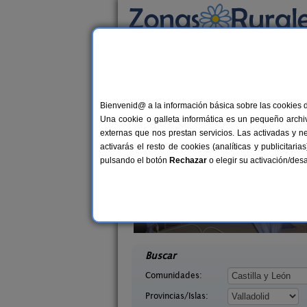
Busca por alojamiento
Alojamientos
>
Castilla y León
>
Valladolid
> 
Casas Rurales cerca 
Bienvenid@ a la información básica sobre las cookies 
Una cookie o galleta informática es un pequeño archiv
externas que nos prestan servicios. Las activadas y n
activarás el resto de cookies (analíticas y publicita
pulsando el botón
Rechazar
o elegir su activación/de
yes Godos
Casa Las Batallas
12 pers.
2-10+
30 €
a (Valladolid)
Peñafiel (Valladolid)
desde
desd
Buscar
Comunidades:
Provincias/Islas: