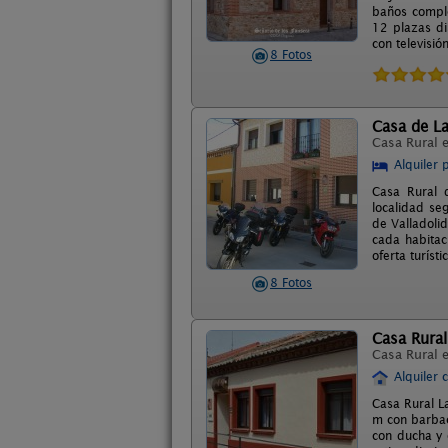
baños comple
12 plazas di
con televisió
8 Fotos
Casa de La
Casa Rural 
Alquiler 
Casa Rural 
localidad se
de Valladoli
cada habitac
oferta turísti
8 Fotos
Casa Rural
Casa Rural 
Alquiler 
Casa Rural L
m con barbac
con ducha y 