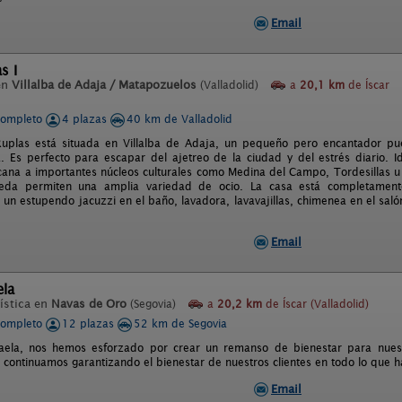
Email
s I
en
Villalba de Adaja / Matapozuelos
(Valladolid)
a
20,1 km
de Íscar
completo
4 plazas
40 km de Valladolid
uplas está situada en Villalba de Adaja, un pequeño pero encantador pue
. Es perfecto para escapar del ajetreo de la ciudad y del estrés diario. I
rcana a importantes núcleos culturales como Medina del Campo, Tordesillas
eda permiten una amplia variedad de ocio. La casa está completamente
 un estupendo jacuzzi en el baño, lavadora, lavavajillas, chimenea en el sal
Email
ela
ística en
Navas de Oro
(Segovia)
a
20,2 km
de Íscar (Valladolid)
completo
12 plazas
52 km de Segovia
aela, nos hemos esforzado por crear un remanso de bienestar para nues
 continuamos garantizando el bienestar de nuestros clientes en todo lo que 
Email