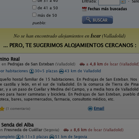
de 31 a 40
Entrada:
-
Sal
de 41 a 50
Fechas más buscadas
más de 50
pueblo:
No se han encontrado alojamientos en
Íscar
(Valladolid)
... PERO, TE SUGERIMOS ALOJAMIENTOS CERCANOS :
mino Real
l en
Pedrajas de San Esteban
(Valladolid)
a
4,8 km
de Íscar (Valladolid
por habitaciones
30+5 plazas
43 km de Valladolid
ueño hostal familiar de 15 habitaciones. En Pedrajas de San Esteban. Nos i
e castilla y león, en el sur de Valladolid. En la comarca de Tierra de Pina
ar, y a un paso de Cuellar y Medina del Campo, y a media hora de Valladolid.
eo para hacer caminatas y bicicleta. En Pedrajas de San Esteban, pueblo d
ioteca, bares, supermercados, farmacia, consultotio médico, etc.
Email
(1 comentario)
 Senda del Alba
en
Fresneda de Cuéllar
(Segovia)
a
8,6 km
de Íscar (Valladolid)
completo
6-11+3 plazas
51 km de Segovia