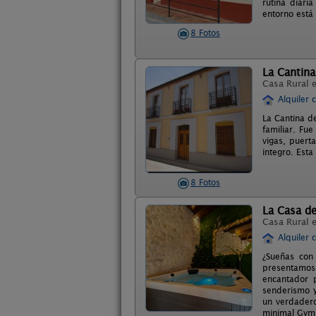
rutina diari
entorno está 
8 Fotos
La Cantina
Casa Rural 
Alquiler 
La Cantina de
familiar. Fu
vigas, puert
integro. Est
8 Fotos
La Casa d
Casa Rural 
Alquiler 
¿Sueñas con 
presentamos
encantador p
senderismo y
un verdadero
minimal Gym,