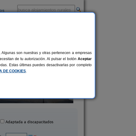
ios
-
al. Algunas son nuestras y otras pertenecen a empresas
cesitan de tu autorización. Al pulsar el botón
Aceptar
uedas. Estas últimas puedes desactivarlas por completo
CA DE COOKIES
.
Casa Ruplas I
Casa Rural La Anunc
4 pers.
21 €
llalba de Adaja (Valladolid)
Urueña (Valladolid
desde
Adaptada a discapacitados