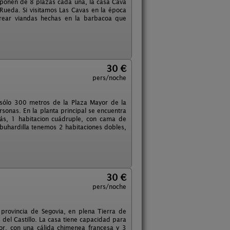
sponen de 8 plazas cada una, la casa Cava
Rueda. Si visitamos Las Cavas en la época
orear viandas hechas en la barbacoa que
30 €
pers/noche
n sólo 300 metros de la Plaza Mayor de la
rsonas. En la planta principal se encuentra
fás, 1 habitacion cuádruple, con cama de
 buhardilla tenemos 2 habitaciones dobles,
30 €
pers/noche
 provincia de Segovia, en plena Tierra de
del Castillo. La casa tiene capacidad para
or, con una cálida chimenea francesa y 3