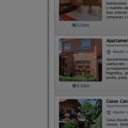
habitaciones
y muebles de
muy anterior
campanas y qu
8 Fotos
Apartamen
Apartament
Alquiler 
Apartamento 
calefacción,
acristalamie
frigorifico, 
jardín, patio
8 Fotos
Casas Cav
Apartament
Alquiler 
Casas Rurale
metros. Dent