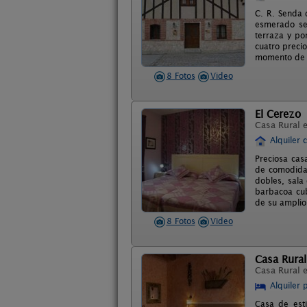
C. R. Senda 
esmerado ser
terraza y po
cuatro preci
momento de s
8 Fotos
Video
El Cerezo
Casa Rural 
Alquiler 
Preciosa cas
de comodidad
dobles, sala
barbacoa cub
de su amplio
8 Fotos
Video
Casa Rural
Casa Rural 
Alquiler 
Casa de esti