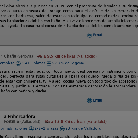
del Alba abrió sus puertas en 2009, con el propósito de brindar a su disting
vicio, tanto en visitas de trabajo como para el disfrute de un merecido 
rche con barbacoa, salón de estar con todo tipo de comodidades, cocina c
osas habitaciones dobles con baño. A su vez disponemos de amplia información 
u llegada. La casa rural consta de 4 habitaciones dobles completamente eq
Email
en
Chañe
(Segovia)
a
9,5 km
de Íscar (Valladolid)
completo
2-4+1 plazas
52 km de Segovia
a rural recien restaurada, con todo nuevo, ideal parejas ó matrimonio con ó
es, perfecta para rutas culturales a ribera del duero, rueda ó rua de los c
 de estar con chimenea, tv, y aseo, cocina nueva con todo tipo de accesorios
ierta, y jardín a la entrada. Con una esmerada decoración le sorprender
 baño con bañera y ducha.
Email
 La Enhorcadora
en
Portilllo
(Valladolid)
a
13,8 km
de Íscar (Valladolid)
por habitaciones
2-8+2 plazas
23 km de Valladolid
lo Castellano, restaurada conservando todos los materiales naturales ma