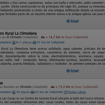
 dobles y dos camas supletorias, todas con baño y televisión, salón comedor
 jardín. Dicha construcción es de principios del siglo XX, aunque su cimenta
 habiendo pertenecido a restos de una antigua edificación donde se encontr
e formaba parte de un claustro interior anexo a la antigua iglesia san Juan B
Email
to Rural La Olmedana
o en
El Olmedo
(Valladolid)
a
14,7 km
de Íscar (Valladolid)
completo
6+1 plazas
35 km de Valladolid
Rural La Olmedana tiene acceso asfaltado, agua caliente, artículos de li
 calentador, campana extractora, carpintería de aluminio, cierre de seg
nto, documentación sobre la zona, electrodomésticos, encimera, equipo a
gran salón, hall - recepción, horno, información turística, lavadora, lavava
, plancha, puerta blindada, radiadores y recibidor. Se admiten animales de co
Email
as
os Rurales en
Olmedo
(Valladolid)
a
15,3 km
de Íscar (Valladolid)
completo
50 plazas
43 km de Valladolid
Fechas Libres
s Las Cavas es un Centro de turismo Rural ubicado al lado del Casco Urban
ro del complejo ofrecemos diez casas rurales, todas las casas estan equip