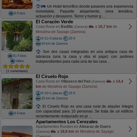
Un Hotel terrorífico donde pasareis una experiencia
inolvidable. Paquete: alojamiento, cena temática,
8 Fotos
actuación y desayuno. Terror y humor g ...
El Corazón Verde
Casa Rural en
Badilla
a
10,7 km
de
(Zamora)
Moralina de Sayago (Zamora)
8-21+3 plazas
25 €
54 km de Zamora
Son dos casas integradas en una antigua casa de
51 Fotos
labranza (una la casa y otra el pajar) con jardines
Video
independientes para cada una de las casa ...
(1 comentario)
El Ciruelo Rojo
Casa Rural en
Villaseco del Pan
a
14,4
(Zamora)
km
de Moralina de Sayago (Zamora)
8-10+1 plazas
25 €
25 km de Zamora
El Ciruelo Rojo es una casa rural de alquiler íntegro
con capacidad para 10 personas. Se trata de un edificio
8 Fotos
recientemente restaurado en pi ...
Apartamentos Los Cerezales
Apartamentos Rurales en
Almaraz de Duero
a
18,6 km
de Moralina de Sayago
(Zamora)
(Zamora)