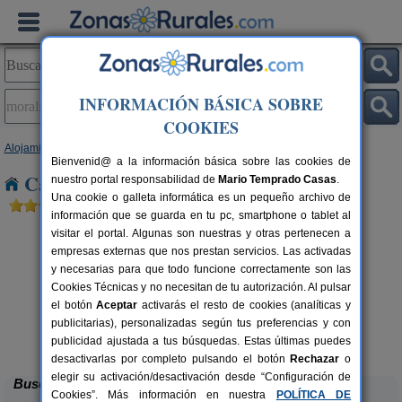
INFORMACIÓN BÁSICA SOBRE
COOKIES
Alojamientos
>
Castilla y León
>
Zamora
> Moralina de Sayago
Bienvenid@ a la información básica sobre las cookies de
Casas Rurales en Moralina de Sayago
nuestro portal responsabilidad de
Mario Temprado Casas
.
Una cookie o galleta informática es un pequeño archivo de
información que se guarda en tu pc, smartphone o tablet al
visitar el portal. Algunas son nuestras y otras pertenecen a
empresas externas que nos prestan servicios. Las activadas
y necesarias para que todo funcione correctamente son las
Cookies Técnicas y no necesitan de tu autorización. Al pulsar
el botón
Aceptar
activarás el resto de cookies (analíticas y
publicitarias), personalizadas según tus preferencias y con
El Descanso de Sanabria
rs.
6 pers.
 €
23 €
publicidad ajustada a tus búsquedas. Estas últimas puedes
Trefacio (Zamora)
desde
desactivarlas por completo pulsando el botón
Rechazar
o
elegir su activación/desactivación desde “Configuración de
Buscar
Cookies”. Más información en nuestra
POLÍTICA DE