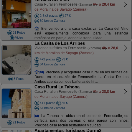
Casa Rural en
Fermoselle
a
28,4 km
(Zamora)
de Moralina de Sayago (Zamora)
2-6+2 plazas
27 €
60 km de Zamora
Bienvenido a una casa exclusiva. La Casa del Vino
31 Fotos
está especialmente concebida para una estancia
Video
romántica en pareja, donde la tranquilidad ...
La Casita de Los Arribes
Vivienda turística en
Fermoselle
a
28,6
(Zamora)
km
de Moralina de Sayago (Zamora)
4+2 plazas
73 €
64 km de Zamora
Preciosa y acogedora casa rural en los Arribes del
Duero, en el corazón de Fermoselle. La Casita De Los
8 Fotos
Arribes cuenta con dos bañeras de hi ...
Casa Rural La Tahona
Casa Rural en
Fermoselle
a
28,8 km
(Zamora)
de Moralina de Sayago (Zamora)
4+1 plazas
35 €
64 km de Zamora
La Tahona se ubica en el centro de Fermoselle, es
perfecta para dos parejas o una pareja con niños.
21 Fotos
Preciosa casa recién restaurada y cuidad ...
Apartamentos Turísticos Dormi2