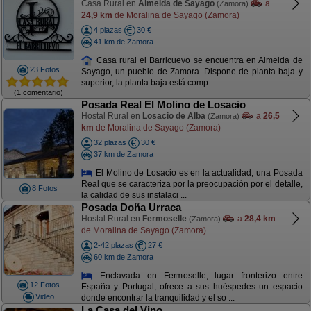
Casa Rural en
Almeida de Sayago
a
(Zamora)
24,9 km
de Moralina de Sayago (Zamora)
4 plazas
30 €
41 km de Zamora
Casa rural el Barricuevo se encuentra en Almeida de
23 Fotos
Sayago, un pueblo de Zamora. Dispone de planta baja y
superior, la planta baja está comp ...
(1 comentario)
Posada Real El Molino de Losacio
Hostal Rural en
Losacio de Alba
a
26,5
(Zamora)
km
de Moralina de Sayago (Zamora)
32 plazas
30 €
37 km de Zamora
El Molino de Losacio es en la actualidad, una Posada
Real que se caracteriza por la preocupación por el detalle,
8 Fotos
la calidad de sus instalaci ...
Posada Doña Urraca
Hostal Rural en
Fermoselle
a
28,4 km
(Zamora)
de Moralina de Sayago (Zamora)
2-42 plazas
27 €
60 km de Zamora
Enclavada en Fermoselle, lugar fronterizo entre
12 Fotos
España y Portugal, ofrece a sus huéspedes un espacio
Video
donde encontrar la tranquilidad y el so ...
La Casa del Vino