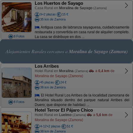
Los Huertos de Sayago
Casa Rural en
Moralina de Sayago
(Zamora)
9+2 plazas
15 €
35 km de Zamora
Antigua casa de labranza sayaguesa, cuidadosamente
restaurada y convertida en casa rural de alquiler completo.
8 Fotos
La casa se distribuye en dos ...
Alojamientos Rurales cercanos a
Moralina de Sayago (Zamora)
Los Arribes
Hotel Rural en
Moralina
a
0,4 km
de
(Zamora)
Moralina de Sayago (Zamora)
45 plazas
24 €
38 km de Zamora
El Hotel Rural Los Arribes de la localidad zamorana de
Moralina situado dentro del parque natural Arribes del
8 Fotos
Duero; que dispone de habitaci ...
Hotel Terror El Pájaro Chico
Hotel Rural en
Luelmo
a
5,6 km
de
(Zamora)
Moralina de Sayago (Zamora)
4-12+2 plazas
51 €
38 km de Zamora