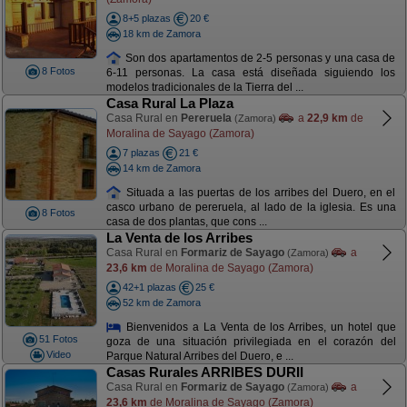
8+5 plazas
20 €
18 km de Zamora
Son dos apartamentos de 2-5 personas y una casa de
8 Fotos
6-11 personas. La casa está diseñada siguiendo los
modelos tradicionales de la Tierra del ...
Casa Rural La Plaza
Casa Rural en
Pereruela
a
22,9 km
de
(Zamora)
Moralina de Sayago (Zamora)
7 plazas
21 €
14 km de Zamora
Situada a las puertas de los arribes del Duero, en el
casco urbano de pereruela, al lado de la iglesia. Es una
8 Fotos
casa de dos plantas, que cons ...
La Venta de los Arribes
Casa Rural en
Formariz de Sayago
a
(Zamora)
23,6 km
de Moralina de Sayago (Zamora)
42+1 plazas
25 €
52 km de Zamora
Bienvenidos a La Venta de los Arribes, un hotel que
51 Fotos
goza de una situación privilegiada en el corazón del
Video
Parque Natural Arribes del Duero, e ...
Casas Rurales ARRIBES DURII
Casa Rural en
Formariz de Sayago
a
(Zamora)
23,6 km
de Moralina de Sayago (Zamora)