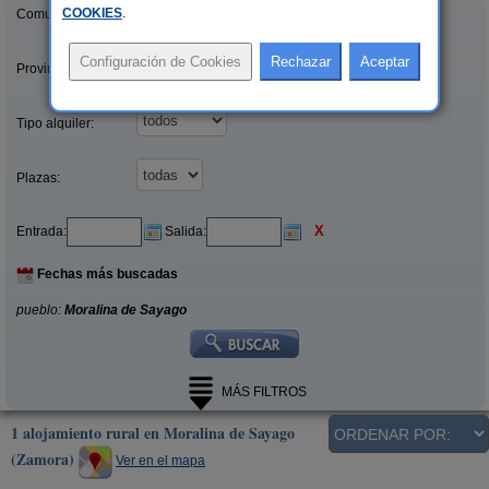
COOKIES
.
Comunidades:
Provincias/Islas:
Tipo alquiler:
Plazas:
X
Entrada:
Salida:
Fechas más buscadas
pueblo:
Moralina de Sayago
MÁS FILTROS
1 alojamiento rural en Moralina de Sayago
(Zamora)
Ver en el mapa