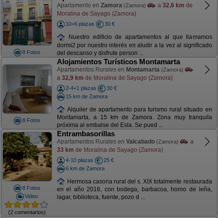
Apartamento en
Zamora
a
32,6 km
de
(Zamora)
Moralina de Sayago (Zamora)
10+6 plazas
30 €
Nuestro edificio de apartamentos al que llamamos
dormi2 por nuestro interés en aludir a la vez al significado
8 Fotos
del descanso y disfrute person ...
Alojamientos Turísticos Montamarta
Apartamentos Rurales en
Montamarta
(Zamora)
a
32,9 km
de Moralina de Sayago (Zamora)
2-4+1 plazas
30 €
15 km de Zamora
Alquiler de apartamento para turismo rural situado en
Montamarta, a 15 km de Zamora. Zona muy tranquila
8 Fotos
próxima al embalse del Esla. Se pued ...
Entrambasorillas
Apartamentos Rurales en
Valcabado
a
(Zamora)
33 km
de Moralina de Sayago (Zamora)
4-10 plazas
25 €
6 km de Zamora
Hermosa casona rural del s. XIX totalmente restaurada
8 Fotos
en el año 2016, con bodega, barbacoa, horno de leña,
Video
lagar, biblioteca, fuente, pozo d ...
(2 comentarios)