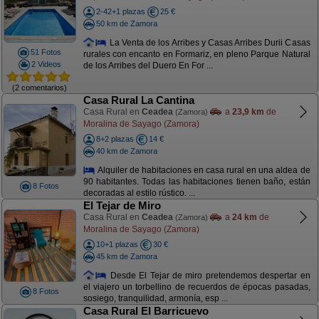
2-42+1 plazas
25 €
50 km de Zamora
La Venta de los Arribes y Casas Arribes Durii Casas
51 Fotos
rurales con encanto en Formariz, en pleno Parque Natural
2 Videos
de los Arribes del Duero En For ...
(2 comentarios)
Casa Rural La Cantina
Casa Rural en
Ceadea
a
23,9 km
de
(Zamora)
Moralina de Sayago (Zamora)
8+2 plazas
14 €
40 km de Zamora
Alquiler de habitaciones en casa rural en una aldea de
90 habitantes. Todas las habitaciones tienen baño, están
8 Fotos
decoradas al estilo rústico. ...
El Tejar de Miro
Casa Rural en
Ceadea
a
24 km
de
(Zamora)
Moralina de Sayago (Zamora)
10+1 plazas
30 €
45 km de Zamora
Desde El Tejar de miro pretendemos despertar en
el viajero un torbellino de recuerdos de épocas pasadas,
8 Fotos
sosiego, tranquilidad, armonía, esp ...
Casa Rural El Barricuevo