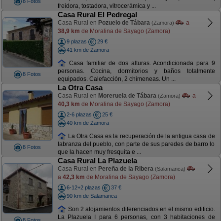
8 Fotos
freidora, tostadora, vitrocerámica y ...
Casa Rural El Pedregal
Casa Rural en
Pozuelo de Tábara
a
(Zamora)
38,9 km
de Moralina de Sayago (Zamora)
9 plazas
29 €
41 km de Zamora
Casa familiar de dos alturas. Acondicionada para 9
personas. Cocina, dormitorios y baños totalmente
8 Fotos
equipados. Calefacción, 2 chimeneas. Un ...
La Otra Casa
Casa Rural en
Moreruela de Tábara
a
(Zamora)
40,3 km
de Moralina de Sayago (Zamora)
2-6 plazas
25 €
40 km de Zamora
La Otra Casa es la recuperación de la antigua casa de
labranza del pueblo, con parte de sus paredes de barro lo
8 Fotos
que la hacen muy fresquita e ...
Casa Rural La Plazuela
Casa Rural en
Pereña de la Ribera
(Salamanca)
a
42,3 km
de Moralina de Sayago (Zamora)
6-12+2 plazas
37 €
90 km de Salamanca
Son 2 alojamientos diferenciados en el mismo edificio.
La Plazuela I para 6 personas, con 3 habitaciones de
8 Fotos