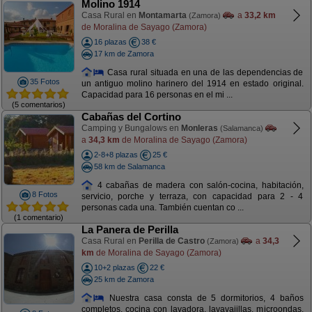
Molino 1914
Casa Rural en
Montamarta
a
33,2 km
(Zamora)
de Moralina de Sayago (Zamora)
16 plazas
38 €
17 km de Zamora
Casa rural situada en una de las dependencias de
35 Fotos
un antiguo molino harinero del 1914 en estado original.
Capacidad para 16 personas en el mi ...
(5 comentarios)
Cabañas del Cortino
Camping y Bungalows en
Monleras
(Salamanca)
a
34,3 km
de Moralina de Sayago (Zamora)
2-8+8 plazas
25 €
58 km de Salamanca
4 cabañas de madera con salón-cocina, habitación,
8 Fotos
servicio, porche y terraza, con capacidad para 2 - 4
personas cada una. También cuentan co ...
(1 comentario)
La Panera de Perilla
Casa Rural en
Perilla de Castro
a
34,3
(Zamora)
km
de Moralina de Sayago (Zamora)
10+2 plazas
22 €
25 km de Zamora
Nuestra casa consta de 5 dormitorios, 4 baños
completos, cocina con lavadora, lavavajillas, microondas,