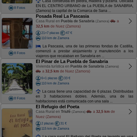
Casa construida en piedra, madera y pizarra. Ubicada
EN EL CENTRO URBANO de La PUEBLA de SANABRIA,
8 Fotos
(Zamora) la capital de la Comarca de Sana ...
Posada Real La Pascasia
Casa Rural en
Puebla de Sanabria
a
(Zamora)
32,5 km
de Nuez (Zamora)
21+7 plazas
47 €
110 km de Zamora
La Pascasia, una de las primeras fondas de Castilla,
comenzó a prestar alojamiento y manutención a los
8 Fotos
viajeros que recalaban en Sanabria en ...
El Pinar de La Puebla de Sanabria
Vivienda turística en
Puebla de Sanabria
(Zamora)
a
32,5 km
de Nuez (Zamora)
6+1 plazas
33 €
110 km de Zamora
La casa tiene una capacidad de 6 plazas. Distribuidas
en 3 habitaciones dobles. Además, una de las
8 Fotos
habitaciones está comunicada con una sala ...
El Refugio del Poeta
Casa Rural en
Triufé
a
32,5 km
de
(Zamora)
Nuez (Zamora)
2 plazas
31 €
115 km de Zamora
La casa rural El Refugio del Poeta se levanta en una