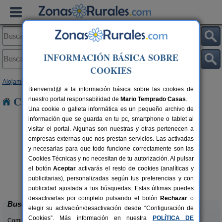
INFORMACIÓN BÁSICA SOBRE
COOKIES
Alojamientos
>
Castilla y León
>
Zamora
> Nuez
Bienvenid@ a la información básica sobre las cookies de
Casas Rurales cerca de Nuez
nuestro portal responsabilidad de
Mario Temprado Casas
.
Una cookie o galleta informática es un pequeño archivo de
información que se guarda en tu pc, smartphone o tablet al
visitar el portal. Algunas son nuestras y otras pertenecen a
empresas externas que nos prestan servicios. Las activadas
y necesarias para que todo funcione correctamente son las
Cookies Técnicas y no necesitan de tu autorización. Al pulsar
el botón
Aceptar
activarás el resto de cookies (analíticas y
Casas Rurales ARRIBES DURII
rs.
2-42+1 pers.
publicitarias), personalizadas según tus preferencias y con
 €
25 €
Formariz de Sayago (Zamora)
desde
publicidad ajustada a tus búsquedas. Estas últimas puedes
desactivarlas por completo pulsando el botón
Rechazar
o
Buscar
elegir su activación/desactivación desde “Configuración de
Cookies”. Más información en nuestra
POLÍTICA DE
Comunidades: