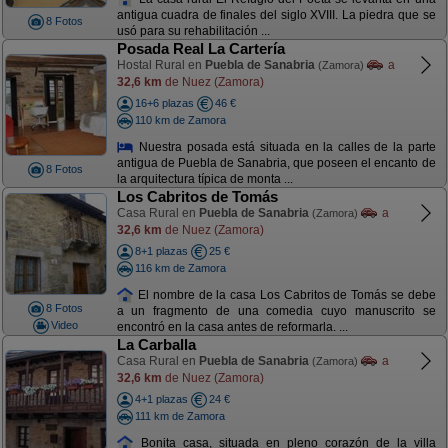
antigua cuadra de finales del siglo XVIII. La piedra que se
8 Fotos
usó para su rehabilitación ...
Posada Real La Cartería
Hostal Rural en
Puebla de Sanabria
a
(Zamora)
32,6 km
de Nuez (Zamora)
16+6 plazas
46 €
110 km de Zamora
Nuestra posada está situada en la calles de la parte
antigua de Puebla de Sanabria, que poseen el encanto de
8 Fotos
la arquitectura típica de monta ...
Los Cabritos de Tomás
Casa Rural en
Puebla de Sanabria
a
(Zamora)
32,6 km
de Nuez (Zamora)
8+1 plazas
25 €
116 km de Zamora
El nombre de la casa Los Cabritos de Tomás se debe
8 Fotos
a un fragmento de una comedia cuyo manuscrito se
Video
encontró en la casa antes de reformarla. ...
La Carballa
Casa Rural en
Puebla de Sanabria
a
(Zamora)
32,6 km
de Nuez (Zamora)
4+1 plazas
24 €
111 km de Zamora
Bonita casa, situada en pleno corazón de la villa