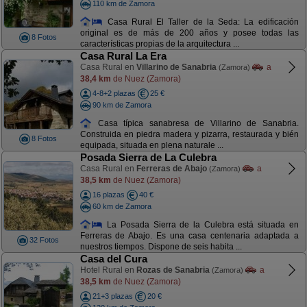
110 km de Zamora
Casa Rural El Taller de la Seda: La edificación
original es de más de 200 años y posee todas las
8 Fotos
características propias de la arquitectura ...
Casa Rural La Era
Casa Rural en
Villarino de Sanabria
a
(Zamora)
38,4 km
de Nuez (Zamora)
4-8+2 plazas
25 €
90 km de Zamora
Casa típica sanabresa de Villarino de Sanabria.
Construida en piedra madera y pizarra, restaurada y bién
8 Fotos
equipada, situada en plena naturale ...
Posada Sierra de La Culebra
Casa Rural en
Ferreras de Abajo
a
(Zamora)
38,5 km
de Nuez (Zamora)
16 plazas
40 €
60 km de Zamora
La Posada Sierra de la Culebra está situada en
Ferreras de Abajo. Es una casa centenaria adaptada a
32 Fotos
nuestros tiempos. Dispone de seis habita ...
Casa del Cura
Hotel Rural en
Rozas de Sanabria
a
(Zamora)
38,5 km
de Nuez (Zamora)
21+3 plazas
20 €