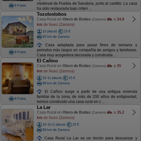
medieval de Puebla de Sanabria, junto al castillo. La casa
8 Fotos
ha sido restaurada bajo criteri ...
Tozoloslobos
Casa Rural en
Otero de Bodas
a
34,9
(Zamora)
km
de Nuez (Zamora)
10 plazas
15 €
65 km de Zamora
Casa adaptada para pasar fines de semana y
periodos más largos en compañía de amigos y familiares.
8 Fotos
Casa muy acogedora decorada y construida ...
El Cañico
Casa Rural en
Otero de Bodas
a
35
(Zamora)
km
de Nuez (Zamora)
10-11 plazas
15 €
68 km de Zamora
El Cañico surge a partir de una antigua vivienda
familiar de la zona, de más de 200 años de antigüedad,
8 Fotos
hemos construido una casa rural en c ...
La Lar
Casa Rural en
Otero de Bodas
a
35,2
(Zamora)
km
de Nuez (Zamora)
10-11+1 plazas
15 €
68 km de Zamora
Casa Rural La Lar es un rincón para descansar y