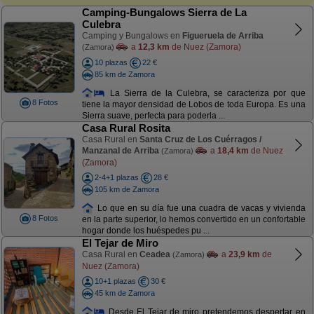
Camping-Bungalows Sierra de La
Culebra
Camping y Bungalows en
Figueruela de Arriba
a
12,3 km
de Nuez (Zamora)
(Zamora)
10 plazas
22 €
85 km de Zamora
La Sierra de la Culebra, se caracteriza por que
8 Fotos
tiene la mayor densidad de Lobos de toda Europa. Es una
Sierra suave, perfecta para poderla ...
Casa Rural Rosita
Casa Rural en
Santa Cruz de Los Cuérragos /
Manzanal de Arriba
a
18,4 km
de Nuez
(Zamora)
(Zamora)
2-4+1 plazas
28 €
105 km de Zamora
Lo que en su día fue una cuadra de vacas y vivienda
8 Fotos
en la parte superior, lo hemos convertido en un confortable
hogar donde los huéspedes pu ...
El Tejar de Miro
Casa Rural en
Ceadea
a
23,9 km
de
(Zamora)
Nuez (Zamora)
10+1 plazas
30 €
45 km de Zamora
Desde El Tejar de miro pretendemos despertar en