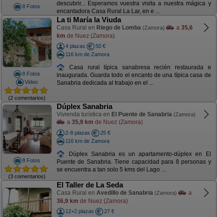
descubrir... Esperamos vuestra visita a nuestra mágica y
8 Fotos
encantadora Casa Rural La Lar, en e ...
La ti María la Viuda
Casa Rural en
Riego de Lomba
a
35,6
(Zamora)
km
de Nuez (Zamora)
4 plazas
50 €
116 km de Zamora
Casa rural típica sanabresa recién restaurada e
8 Fotos
inaugurada. Guarda todo el encanto de una típica casa de
Video
Sanabria dedicada al trabajo en el ...
(2 comentarios)
Dúplex Sanabria
Vivienda turística en
El Puente de Sanabria
(Zamora)
a
35,9 km
de Nuez (Zamora)
2-8 plazas
25 €
116 km de Zamora
Dúplex Sanabria es un apartamento-dúplex en El
8 Fotos
Puente de Sanabria. Tiene capacidad para 8 personas y
se encuentra a tan solo 5 kms del Lago ...
(3 comentarios)
El Taller de La Seda
Casa Rural en
Avedillo de Sanabria
a
(Zamora)
36,9 km
de Nuez (Zamora)
12+2 plazas
27 €