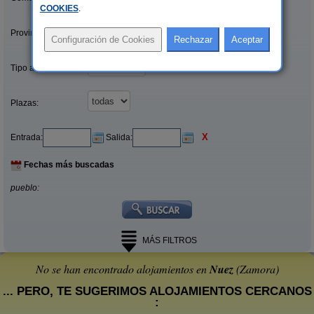
COOKIES
.
Provincias/Islas:
Tipo alquiler:
Plazas:
X
Entrada:
Salida:
Fechas más buscadas
pueblo:
MÁS FILTROS
No se han encontrado alojamientos en
Nuez
(Zamora)
... PERO, TE SUGERIMOS ALOJAMIENTOS CERCANOS
: