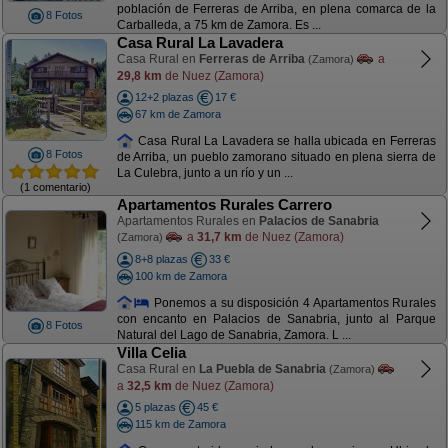
población de Ferreras de Arriba, en plena comarca de la
8 Fotos
Carballeda, a 75 km de Zamora. Es ...
Casa Rural La Lavadera
Casa Rural en
Ferreras de Arriba
a
(Zamora)
29,8 km
de Nuez (Zamora)
12+2 plazas
17 €
67 km de Zamora
Casa Rural La Lavadera se halla ubicada en Ferreras
8 Fotos
de Arriba, un pueblo zamorano situado en plena sierra de
La Culebra, junto a un río y un ...
(1 comentario)
Apartamentos Rurales Carrero
Apartamentos Rurales en
Palacios de Sanabria
a
31,7 km
de Nuez (Zamora)
(Zamora)
8+8 plazas
33 €
100 km de Zamora
Ponemos a su disposición 4 Apartamentos Rurales
con encanto en Palacios de Sanabria, junto al Parque
8 Fotos
Natural del Lago de Sanabria, Zamora. L ...
Villa Celia
Casa Rural en
La Puebla de Sanabria
(Zamora)
a
32,5 km
de Nuez (Zamora)
5 plazas
45 €
115 km de Zamora