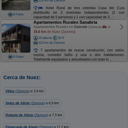
120 km de Zamora
Hotel Rural de tres estrellas Casa del Cura
distribuído en 3 viviendas independientes (2 con
8 Fotos
capacidad de 5 personas y 1 con capacidad de 3 ...
Apartamentos Rurales Sanabria
Apartamentos Rurales en
Galende
a
(Zamora)
38,6 km
de Nuez (Zamora)
20 plazas
30 €
110 km de Zamora
7 apartamentos de nueva construción, con salón,
cocina, comedor baño y una o dos habitaciones.
8 Fotos
Totalmente equipados y amueblados con todo lo ...
Cerca de Nuez:
Viñas
(Zamora)
a 3,6 km
Sejas de Aliste
(Zamora)
a 6,9 km
Rabano de Aliste
(Zamora)
a 7,5 km
Figueruela de Abajo
(Zamora)
a 11,2 km