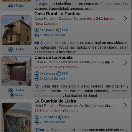
el viajero un torbellino de recuerdos de épocas pasadas,
8 Fotos
sosiego, tranquilidad, armonía, esp ...
Casa Rural La Cantina
Casa Rural en
Ceadea
a
24,1 km
de
(Zamora)
Nuez (Zamora)
8+2 plazas
14 €
40 km de Zamora
Alquiler de habitaciones en casa rural en una aldea de
90 habitantes. Todas las habitaciones tienen baño, están
8 Fotos
decoradas al estilo rústico. ...
Casa de La Abuela
Casa Rural en
Ferreras de Arriba
a
(Zamora)
29,7 km
de Nuez (Zamora)
8+1 plazas
19 €
68 km de Zamora
Casa rural con amplio patio cerrado, dividida en 2
8 Fotos
plantas. Consta de cocina, salón-comedor, despensa,
Video
baño compartido y habitación de dormi ...
La Guarida de Lleira
Hotel Rural en
Ferreras de Arriba
a
(Zamora)
29,7 km
de Nuez (Zamora)
23+2 plazas
30 €
70 km de Zamora
La Guarida de la Lleira se encuentra ubicada en la