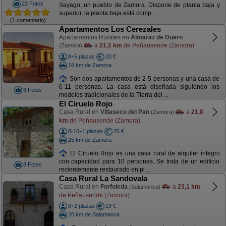
23 Fotos
Sayago, un pueblo de Zamora. Dispone de planta baja y
superior, la planta baja está comp ...
(1 comentario)
Apartamentos Los Cerezales
Apartamentos Rurales en
Almaraz de Duero
a
21,1 km
de Peñausende (Zamora)
(Zamora)
8+5 plazas
20 €
18 km de Zamora
Son dos apartamentos de 2-5 personas y una casa de
6-11 personas. La casa está diseñada siguiendo los
8 Fotos
modelos tradicionales de la Tierra del ...
El Ciruelo Rojo
Casa Rural en
Villaseco del Pan
a
21,8
(Zamora)
km
de Peñausende (Zamora)
8-10+1 plazas
25 €
25 km de Zamora
El Ciruelo Rojo es una casa rural de alquiler íntegro
con capacidad para 10 personas. Se trata de un edificio
8 Fotos
recientemente restaurado en pi ...
Casa Rural La Sandovala
Casa Rural en
Forfoleda
a
23,1 km
(Salamanca)
de Peñausende (Zamora)
8+2 plazas
19 €
20 km de Salamanca