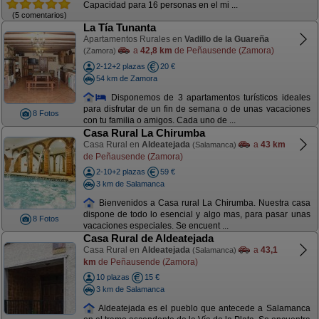
Capacidad para 16 personas en el mi ...
(5 comentarios)
La Tía Tunanta
Apartamentos Rurales en
Vadillo de la Guareña
a
42,8 km
de Peñausende (Zamora)
(Zamora)
2-12+2 plazas
20 €
54 km de Zamora
Disponemos de 3 apartamentos turísticos ideales
para disfrutar de un fin de semana o de unas vacaciones
8 Fotos
con tu familia o amigos. Cada uno de ...
Casa Rural La Chirumba
Casa Rural en
Aldeatejada
a
43 km
(Salamanca)
de Peñausende (Zamora)
2-10+2 plazas
59 €
3 km de Salamanca
Bienvenidos a Casa rural La Chirumba. Nuestra casa
dispone de todo lo esencial y algo mas, para pasar unas
8 Fotos
vacaciones especiales. Se encuent ...
Casa Rural de Aldeatejada
Casa Rural en
Aldeatejada
a
43,1
(Salamanca)
km
de Peñausende (Zamora)
10 plazas
15 €
3 km de Salamanca
Aldeatejada es el pueblo que antecede a Salamanca