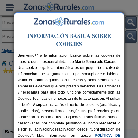
INFORMACIÓN BÁSICA SOBRE
COOKIES
Alojamientos
>
Castilla y León
>
Zamora
> Peñausende
Bienvenid@ a la información básica sobre las cookies de
Casas Rurales cerca de Peñausende
nuestro portal responsabilidad de
Mario Temprado Casas
.
Una cookie o galleta informática es un pequeño archivo de
información que se guarda en tu pc, smartphone o tablet al
visitar el portal. Algunas son nuestras y otras pertenecen a
empresas externas que nos prestan servicios. Las activadas
y necesarias para que todo funcione correctamente son las
Cookies Técnicas y no necesitan de tu autorización. Al pulsar
el botón
Aceptar
activarás el resto de cookies (analíticas y
publicitarias), personalizadas según tus preferencias y con
El Corazón Verde
rs.
8-21+3 pers.
 €
25 €
publicidad ajustada a tus búsquedas. Estas últimas puedes
Badilla (Zamora)
desde
desactivarlas por completo pulsando el botón
Rechazar
o
elegir su activación/desactivación desde “Configuración de
Buscar
Cookies”. Más información en nuestra
POLÍTICA DE