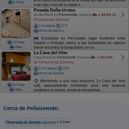
en el tramo ascendente de la Vía de la Plata. Se encuentra
8 Fotos
a tan sólo 3 Km de la capital s ...
Posada Doña Urraca
Hostal Rural en
Fermoselle
a
44 km
de
(Zamora)
Peñausende (Zamora)
2-42 plazas
27 €
60 km de Zamora
Enclavada en Fermoselle, lugar fronterizo entre
12 Fotos
España y Portugal, ofrece a sus huéspedes un espacio
Video
donde encontrar la tranquilidad y el so ...
La Casa del Vino
Casa Rural en
Fermoselle
a
44,1 km
(Zamora)
de Peñausende (Zamora)
2-6+2 plazas
27 €
60 km de Zamora
Bienvenido a una casa exclusiva. La Casa del Vino
31 Fotos
está especialmente concebida para una estancia
Video
romántica en pareja, donde la tranquilidad ...
Cerca de Peñausende:
Figueruela de Sayago
(Zamora)
a 5,9 km