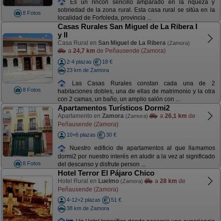
Es un rincón sencillo amparado en la riqueza y
sobriedad de la zona rural. Esta casa rural se sitúa en la
8 Fotos
localidad de Forfoleda, provincia ...
Casas Rurales San Miguel de La Ribera I
y II
Casa Rural en
San Miguel de La Ribera
(Zamora)
a
24,7 km
de Peñausende (Zamora)
2-4 plazas
18 €
23 km de Zamora
Las Casas Rurales constan cada una de 2
8 Fotos
habitaciones dobles, una de ellas de matrimonio y la otra
con 2 camas, un baño, un amplio salón con ...
Apartamentos Turísticos Dormi2
Apartamento en
Zamora
a
26,1 km
de
(Zamora)
Peñausende (Zamora)
10+6 plazas
30 €
Nuestro edificio de apartamentos al que llamamos
dormi2 por nuestro interés en aludir a la vez al significado
8 Fotos
del descanso y disfrute person ...
Hotel Terror El Pájaro Chico
Hotel Rural en
Luelmo
a
28 km
de
(Zamora)
Peñausende (Zamora)
4-12+2 plazas
51 €
38 km de Zamora