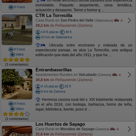
Un Hotel terrorífico donde pasareis una experiencia
inolvidable. Paquete: alojamiento, cena temática,
8 Fotos
actuación y desayuno. Terror y humor g ...
CTR La Torrecilla
Casa Rural en
San Pedro del Valle
a
(Salamanca)
28,2 km
de Peñausende (Zamora)
14+5 plazas
40 €
22 km de Salamanca
Ubicada entre encinares y rodeada de un
8 Fotos
espectacular paisaje, se alza La Torrecilla, una antigua
Video
edificación que data del año 1911, y que ha ...
(3 comentarios)
Entrambasorillas
Apartamentos Rurales en
Valcabado
a
(Zamora)
30,8 km
de Peñausende (Zamora)
4-10 plazas
25 €
6 km de Zamora
Hermosa casona rural del s. XIX totalmente restaurada
8 Fotos
en el año 2016, con bodega, barbacoa, horno de leña,
Video
lagar, biblioteca, fuente, pozo d ...
(2 comentarios)
Los Huertos de Sayago
Casa Rural en
Moralina de Sayago
a
(Zamora)
31,6 km
de Peñausende (Zamora)