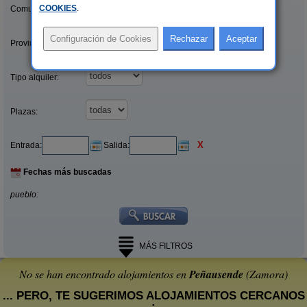
COOKIES
.
Comunidades:
Provincias/Islas:
Tipo alquiler:
Plazas:
X
Entrada:
Salida:
Fechas más buscadas
pueblo:
MÁS FILTROS
No se han encontrado alojamientos en
Peñausende
(Zamora)
... PERO, TE SUGERIMOS ALOJAMIENTOS CERCANOS
: