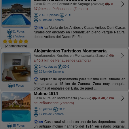
Casa Rural en
Formariz de Sayago
a
(Zamora)
37,9 km
de Peñausende (Zamora)
2-42+1 plazas
25 €
50 km de Zamora
La Venta de los Arribes y Casas Arribes Durii Casas
51 Fotos
rurales con encanto en Formariz, en pleno Parque Natural
2 Videos
de los Arribes del Duero En For ...
(2 comentarios)
Alojamientos Turísticos Montamarta
Apartamentos Rurales en
Montamarta
(Zamora)
a
40,7 km
de Peñausende (Zamora)
2-4+1 plazas
30 €
15 km de Zamora
Alquiler de apartamento para turismo rural situado en
Montamarta, a 15 km de Zamora. Zona muy tranquila
8 Fotos
próxima al embalse del Esla. Se pued ...
Molino 1914
Casa Rural en
Montamarta
a
40,7 km
(Zamora)
de Peñausende (Zamora)
16 plazas
38 €
17 km de Zamora
Casa rural situada en una de las dependencias de
35 Fotos
un antiguo molino harinero del 1914 en estado original.