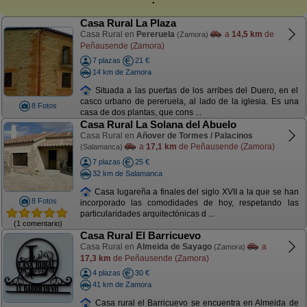
Casa Rural La Plaza
Casa Rural en
Pereruela
a
14,5 km
de
(Zamora)
Peñausende (Zamora)
7 plazas
21 €
14 km de Zamora
Situada a las puertas de los arribes del Duero, en el
casco urbano de pereruela, al lado de la iglesia. Es una
8 Fotos
casa de dos plantas, que cons ...
Casa Rural La Solana del Abuelo
Casa Rural en
Añover de Tormes / Palacinos
a
17,1 km
de Peñausende (Zamora)
(Salamanca)
7 plazas
25 €
32 km de Salamanca
Casa lugareña a finales del siglo XVII a la que se han
8 Fotos
incorporado las comodidades de hoy, respetando las
particularidades arquitectónicas d ...
(1 comentario)
Casa Rural El Barricuevo
Casa Rural en
Almeida de Sayago
a
(Zamora)
17,3 km
de Peñausende (Zamora)
4 plazas
30 €
41 km de Zamora
Casa rural el Barricuevo se encuentra en Almeida de