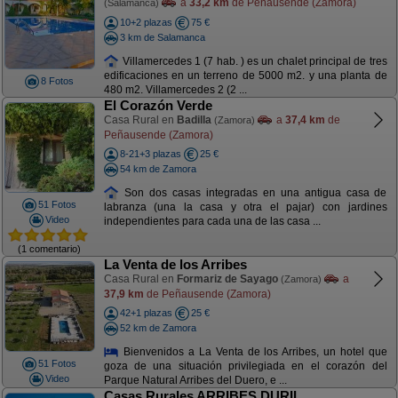
a
33,2 km
de Peñausende (Zamora)
(Salamanca)
10+2 plazas
75 €
3 km de Salamanca
Villamercedes 1 (7 hab. ) es un chalet principal de tres
edificaciones en un terreno de 5000 m2. y una planta de
8 Fotos
480 m2. Villamercedes 2 (2 ...
El Corazón Verde
Casa Rural en
Badilla
a
37,4 km
de
(Zamora)
Peñausende (Zamora)
8-21+3 plazas
25 €
54 km de Zamora
Son dos casas integradas en una antigua casa de
51 Fotos
labranza (una la casa y otra el pajar) con jardines
Video
independientes para cada una de las casa ...
(1 comentario)
La Venta de los Arribes
Casa Rural en
Formariz de Sayago
a
(Zamora)
37,9 km
de Peñausende (Zamora)
42+1 plazas
25 €
52 km de Zamora
Bienvenidos a La Venta de los Arribes, un hotel que
51 Fotos
goza de una situación privilegiada en el corazón del
Video
Parque Natural Arribes del Duero, e ...
Casas Rurales ARRIBES DURII