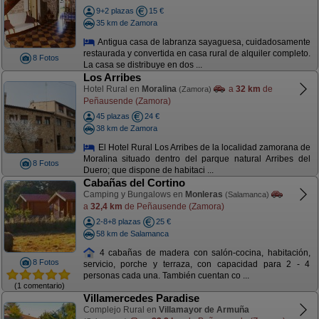
9+2 plazas
15 €
35 km de Zamora
Antigua casa de labranza sayaguesa, cuidadosamente
restaurada y convertida en casa rural de alquiler completo.
8 Fotos
La casa se distribuye en dos ...
Los Arribes
Hotel Rural en
Moralina
a
32 km
de
(Zamora)
Peñausende (Zamora)
45 plazas
24 €
38 km de Zamora
El Hotel Rural Los Arribes de la localidad zamorana de
Moralina situado dentro del parque natural Arribes del
8 Fotos
Duero; que dispone de habitaci ...
Cabañas del Cortino
Camping y Bungalows en
Monleras
(Salamanca)
a
32,4 km
de Peñausende (Zamora)
2-8+8 plazas
25 €
58 km de Salamanca
4 cabañas de madera con salón-cocina, habitación,
8 Fotos
servicio, porche y terraza, con capacidad para 2 - 4
personas cada una. También cuentan co ...
(1 comentario)
Villamercedes Paradise
Complejo Rural en
Villamayor de Armuña