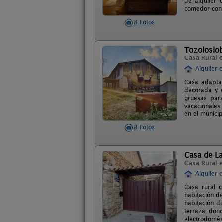
de alquiler
comedor con 
8 Fotos
Tozoloslo
Casa Rural 
Alquiler 
Casa adapta
decorada y 
gruesas par
vacacionales 
en el munici
8 Fotos
Casa de L
Casa Rural 
Alquiler 
Casa rural 
habitación d
habitación d
terraza don
electrodomés