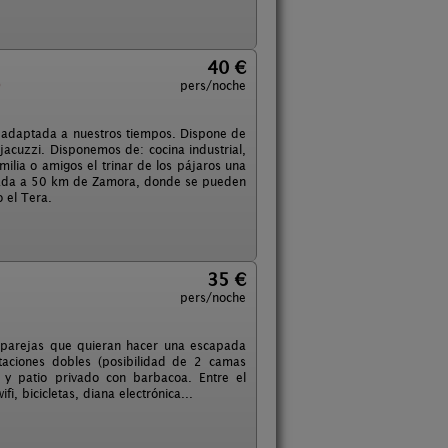
40 €
)
pers/noche
a adaptada a nuestros tiempos. Dispone de
 jacuzzi. Disponemos de: cocina industrial,
ilia o amigos el trinar de los pájaros una
egiada a 50 km de Zamora, donde se pueden
o el Tera.
35 €
pers/noche
a parejas que quieran hacer una escapada
taciones dobles (posibilidad de 2 camas
 y patio privado con barbacoa. Entre el
i, bicicletas, diana electrónica...