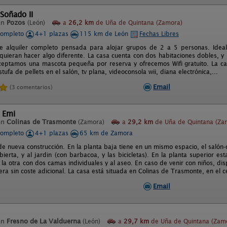
 Soñado II
en
Pozos
(León)
a
26,2 km
de Uña de Quintana (Zamora)
completo
4+1 plazas
115 km de León
Fechas Libres
de alquiler completo pensada para alojar grupos de 2 a 5 personas. Ide
 quieran hacer algo diferente. La casa cuenta con dos habitaciones dobles, y
Aceptamos una mascota pequeña por reserva y ofrecemos Wifi gratuito. La c
stufa de pellets en el salón, tv plana, videoconsola wii, diana electrónica,...
Email
(3 comentarios)
 Emi
en
Colinas de Trasmonte
(Zamora)
a
29,2 km
de Uña de Quintana (Za
completo
4+1 plazas
65 km de Zamora
de nueva construcción. En la planta baja tiene en un mismo espacio, el saló
bierta, y al jardin (con barbacoa, y las bicicletas). En la planta superior 
 la otra con dos camas individuales y al aseo. En caso de venir con niños, d
lera sin coste adicional. La casa está situada en Colinas de Trasmonte, en el
Email
en
Fresno de La Valduerna
(León)
a
29,7 km
de Uña de Quintana (Zam