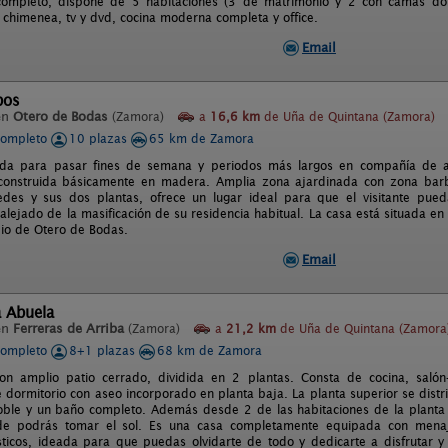
 completo, dispone de 5 habitaciones (3 de matrimonio y 2 con camas dob
chimenea, tv y dvd, cocina moderna completa y office.
Email
bos
en
Otero de Bodas
(Zamora)
a
16,6 km
de Uña de Quintana (Zamora)
completo
10 plazas
65 km de Zamora
da para pasar fines de semana y periodos más largos en compañía de a
construida básicamente en madera. Amplia zona ajardinada con zona barb
edes y sus dos plantas, ofrece un lugar ideal para que el visitante pue
alejado de la masificación de su residencia habitual. La casa está situada en 
pio de Otero de Bodas.
Email
a Abuela
en
Ferreras de Arriba
(Zamora)
a
21,2 km
de Uña de Quintana (Zamora
completo
8+1 plazas
68 km de Zamora
con amplio patio cerrado, dividida en 2 plantas. Consta de cocina, sal
e dormitorio con aseo incorporado en planta baja. La planta superior se dist
oble y un baño completo. Además desde 2 de las habitaciones de la planta
de podrás tomar el sol. Es una casa completamente equipada con men
ticos, ideada para que puedas olvidarte de todo y dedicarte a disfrutar 