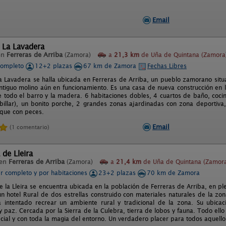
Email
 La Lavadera
en
Ferreras de Arriba
(Zamora)
a
21,3 km
de Uña de Quintana (Zamora
completo
12+2 plazas
67 km de Zamora
Fechas Libres
a Lavadera se halla ubicada en Ferreras de Arriba, un pueblo zamorano situa
antiguo molino aún en funcionamiento. Es una casa de nueva construcción en la
 todo el barro y la madera. 6 habitaciones dobles, 4 cuartos de baño, coci
e billar), un bonito porche, 2 grandes zonas ajardinadas con zona deportiva
nque con peces.
Email
(1 comentario)
 de Lleira
 en
Ferreras de Arriba
(Zamora)
a
21,4 km
de Uña de Quintana (Zamor
er completo y por habitaciones
23+2 plazas
70 km de Zamora
e la Lleira se encuentra ubicada en la población de Ferreras de Arriba, en 
n hotel Rural de dos estrellas construido con materiales naturales de la zo
 intentado recrear un ambiente rural y tradicional de la zona. Su ubica
y paz. Cercada por la Sierra de la Culebra, tierra de lobos y fauna. Todo ell
cial y con toda la magia del entorno. Un verdadero placer para todos aquellos