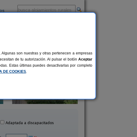
ios
-
al. Algunas son nuestras y otras pertenecen a empresas
cesitan de tu autorización. Al pulsar el botón
Aceptar
uedas. Estas últimas puedes desactivarlas por completo
CA DE COOKIES
.
El Corazón Verde
La Venta de los Arr
8-21+3 pers.
25 €
Badilla (Zamora)
Formariz de Sayago (Z
desde
Adaptada a discapacitados