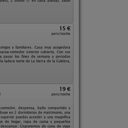
les), 2 baños (1 en cada planta), salón
15 €
pers/noche
migos y familiares. Casa muy acogedora
acoa-comedor exterior cubierta. Con sus
da pasar los fines de semana y periodos
la ladera norte de La Sierra de la Culebra,
19 €
)
pers/noche
ón-comedor, despensa, baño compartido y
ribuye en 2 dormitorios de matrimonio, una
 superior puedes acceder a una magnífica
aje de hogar, ropa de cama y pequeños
y descansar. Cisponemos de cuna de viaje