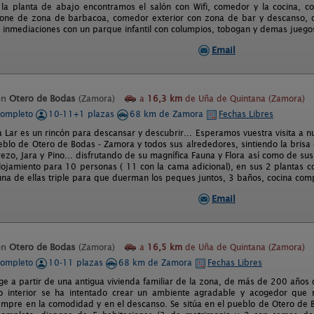
la planta de abajo encontramos el salón con Wifi, comedor y la cocina, c
pone de zona de barbacoa, comedor exterior con zona de bar y descanso, 
s inmediaciones con un parque infantil con columpios, tobogan y demas juegos 
Email
en
Otero de Bodas
(Zamora)
a
16,3 km
de Uña de Quintana (Zamora)
completo
10-11+1 plazas
68 km de Zamora
Fechas Libres
a Lar es un rincón para descansar y descubrir... Esperamos vuestra visita a 
eblo de Otero de Bodas - Zamora y todos sus alrededores, sintiendo la brisa 
zo, Jara y Pino... disfrutando de su magnífica Fauna y Flora así como de sus
lojamiento para 10 personas ( 11 con la cama adicional), en sus 2 plantas c
 una de ellas triple para que duerman los peques juntos, 3 baños, cocina com
Email
en
Otero de Bodas
(Zamora)
a
16,5 km
de Uña de Quintana (Zamora)
completo
10-11 plazas
68 km de Zamora
Fechas Libres
rge a partir de una antigua vivienda familiar de la zona, de más de 200 año
o interior se ha intentado crear un ambiente agradable y acogedor que r
mpre en la comodidad y en el descanso. Se sitúa en el pueblo de Otero de B