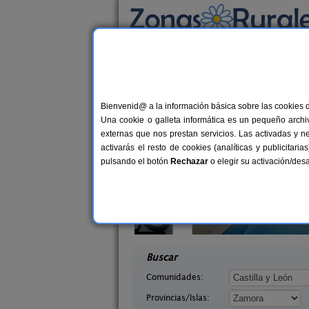
Busca por alojamiento
Alojamientos
>
Castilla y León
>
Zamora
> Uñ
Casas Rurales cerca
Bienvenid@ a la información básica sobre las cookies 
Una cookie o galleta informática es un pequeño archiv
externas que nos prestan servicios. Las activadas y n
activarás el resto de cookies (analíticas y publicita
pulsando el botón
Rechazar
o elegir su activación/de
arricuevo
Casas Rurales ARRIBES DURII
4 pers.
2-42+
30 €
o (Zamora)
Formariz de Sayago (Zamora)
desde
desd
Buscar
Comunidades:
Provincias/Islas: