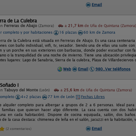
Email
rra de La Culebra
en
Ferreras de Abajo
(Zamora)
a
21,7 km
de Uña de Quintana (Zamora
er completo y por habitaciones
16 plazas
60 km de Zamora
erra de la Culebra está situada en Ferreras de Abajo. Es una casa centenari
ones con baño individual, wifi, tv, secador. Siendo una de ellas una suite con
dín y un porche en sus exteriores con barbacoa, donde poder escuchar con fam
ano o la tranquilidad de una noche de invierno. Tiene una ubicación privil
entes lugares: Lago de Sanabria, Sierra de la culebra, Playa de Villardeciervos 
Web
Email
980..Ver teléfonos
 Soñado I
en
Tabuyo del Monte
(León)
a
25,6 km
de Uña de Quintana (Zamora)
completo
4+2 plazas
77 km de León
Fechas Libres
e alquiler completo para albergar a grupos de 2 a 6 personas. Ideal par
 familias que quieran hacer algo diferente. La casa cuenta con dos habi
, una en cada habitación). Dispone de cocina equipada, salón, dos baños
de la casa destaca: chimenea de leña en el salón, jacuzzi en la habitación, wif
Email
(2 comentarios)