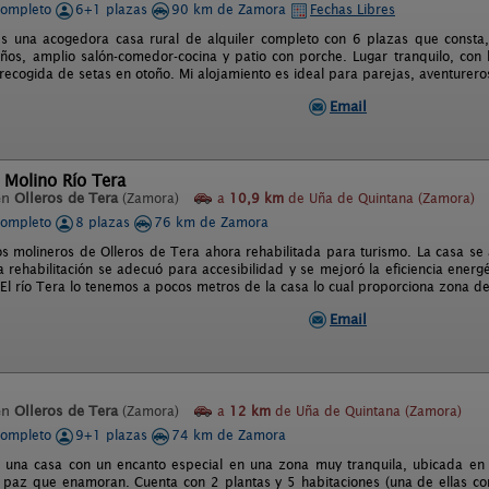
completo
6+1 plazas
90 km de Zamora
Fechas Libres
s una acogedora casa rural de alquiler completo con 6 plazas que consta, 
ños, amplio salón-comedor-cocina y patio con porche. Lugar tranquilo, con b
ecogida de setas en otoño. Mi alojamiento es ideal para parejas, aventureros,
Email
 Molino Río Tera
en
Olleros de Tera
(Zamora)
a
10,9 km
de Uña de Quintana (Zamora)
completo
8 plazas
76 km de Zamora
os molineros de Olleros de Tera ahora rehabilitada para turismo. La casa se
rehabilitación se adecuó para accesibilidad y se mejoró la eficiencia energét
El río Tera lo tenemos a pocos metros de la casa lo cual proporciona zona d
Email
en
Olleros de Tera
(Zamora)
a
12 km
de Uña de Quintana (Zamora)
completo
9+1 plazas
74 km de Zamora
s una casa con un encanto especial en una zona muy tranquila, ubicada en 
y paz que enamoran. Cuenta con 2 plantas y 5 habitaciones (una de ellas co