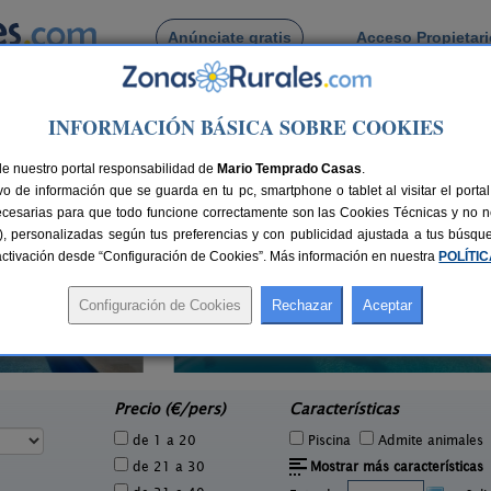
Anúnciate gratis
Acceso Propietar
Busca por pueblo
INFORMACIÓN BÁSICA SOBRE COOKIES
a de Quintana
 de Uña de Quintana
de nuestro portal responsabilidad de
Mario Temprado Casas
.
o de información que se guarda en tu pc, smartphone o tablet al visitar el port
ecesarias para que todo funcione correctamente son las Cookies Técnicas y no ne
rias), personalizadas según tus preferencias y con publicidad ajustada a tus búsq
sactivación desde “Configuración de Cookies”. Más información en nuestra
POLÍTI
Molino 1914
1 pers.
16 pers.
25 €
38 €
Montamarta (Zamora)
e
desde
Precio (€/pers)
Características
de 1 a 20
Piscina
Admite animales
de 21 a 30
Mostrar más características