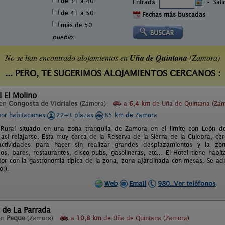
de 31 a 40
Entrada:
-
Sal
de 41 a 50
Fechas más buscadas
más de 50
pueblo:
No se han encontrado alojamientos en
Uña de Quintana
(Zamora)
... PERO, TE SUGERIMOS ALOJAMIENTOS CERCANOS :
l El Molino
 en
Congosta de Vidriales
(Zamora)
a
6,4 km
de Uña de Quintana (Za
por habitaciones
22+3 plazas
85 km de Zamora
 Rural situado en una zona tranquila de Zamora en el límite con León 
 asi relajarse. Esta muy cerca de la Reserva de la Sierra de la Culebra, c
ctividades para hacer sin realizar grandes desplazamientos y la zona
s, bares, restaurantes, disco-pubs, gasolineras, etc... El Hotel tiene habita
or con la gastronomía típica de la zona, zona ajardinada con mesas. Se ad
o;).
Web
Email
980..Ver teléfonos
 de La Parrada
en
Peque
(Zamora)
a
10,8 km
de Uña de Quintana (Zamora)