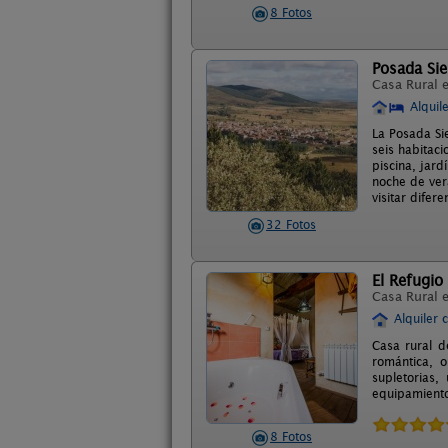
8 Fotos
Posada Sie
Casa Rural 
Alquil
La Posada Si
seis habitaci
piscina, jar
noche de ver
visitar difer
32 Fotos
El Refugio
Casa Rural 
Alquiler 
Casa rural d
romántica, o
supletorias
equipamiento 
8 Fotos