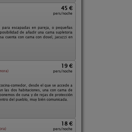
45 €
pers/noche
al para escapadas en pareja, o pequeñas
 posibilidad de añadir una cama supletoria
asa cuenta con cama con dosel, jacuzzi en
19 €
mora)
pers/noche
n-cocina-comedor, desde el que se accede a
estan las dos habitaciones, una con cama de
isponemos de cuna y de rejas de protección
 centro del pueblo, muy bién comunicada.
18 €
ora)
pers/noche