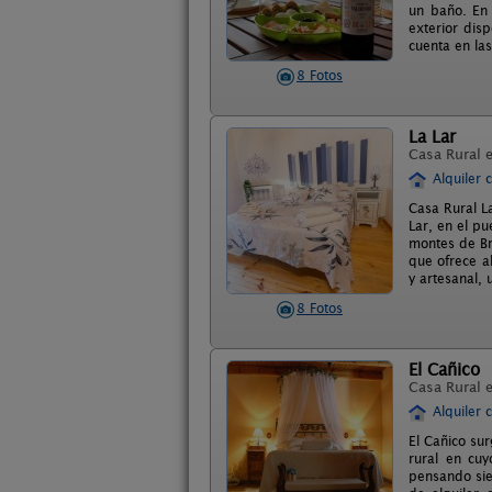
un baño. En 
exterior dis
cuenta en la
8 Fotos
La Lar
Casa Rural 
Alquiler 
Casa Rural L
Lar, en el pu
montes de Bre
que ofrece a
y artesanal,
8 Fotos
El Cañico
Casa Rural 
Alquiler 
El Cañico su
rural en cuy
pensando sie